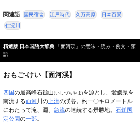
関連語
国民宿舎
江戸時代
久万高原
日本百景
仁淀川
精選版 日本国語大辞典
「面河渓」の意味・読み・例文・類
語
おもご‐けい【面河渓】
四国
の最高峰石鎚山
を源とし、愛媛県を
(いしづちやま)
南流する
面河
川の
上流
の渓谷。約一〇キロメートル
にわたって滝、淵、
急流
の連続する景勝地。
石鎚国
定公園
の
一部
。