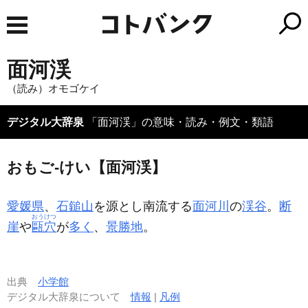
面河渓
（読み）オモゴケイ
デジタル大辞泉
「面河渓」の意味・読み・例文・類語
おもご‐けい【面河渓】
愛媛県
、
石鎚山
を源とし南流する
面河川
の
渓谷
。
断
おうけつ
崖
や
甌穴
が
多く
、
景勝地
。
出典
小学館
デジタル大辞泉について
情報
|
凡例