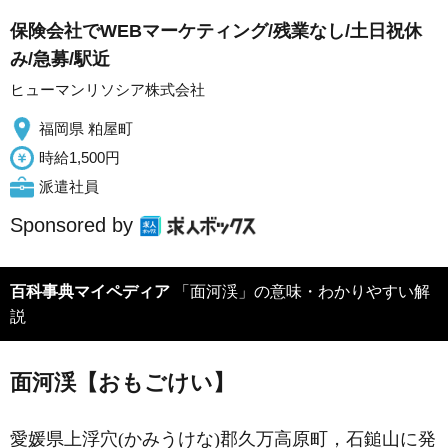
保険会社でWEBマーケティング/残業なし/土日祝休
み/急募/駅近
ヒューマンリソシア株式会社
福岡県 粕屋町
時給1,500円
派遣社員
Sponsored by
百科事典マイペディア
「面河渓」の意味・わかりやすい解
説
面河渓【おもごけい】
愛媛県上浮穴(かみうけな)郡久万高原町，石鎚山に発