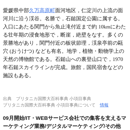
愛媛県中部
久万高原町
面河地区，仁淀川の上流の面
河川に沿う渓谷。名勝で，石鎚国定公園に属する。
入口にあたる関門から魚止滝付近まで約 10kmにわた
る壮年期の浸食地形で，断崖，絶壁をなす。多くの
景勝地があり，関門付近の板状節理，渓泉亭前の甌
穴 (おうけつ) なども有名。地学，植物・動物学上の
天然の博物館である。石鎚山への裏登山口で，1970
年石鎚スカイラインが完成。旅館，国民宿舎などの
施設もある。
出典
ブリタニカ国際大百科事典 小項目事典
ブリタニカ国際大百科事典 小項目事典について
情報
09月開始/IT・WEBサービス会社での集客を支えるマ
ーケティング業務/デジタルマーケティング/その他