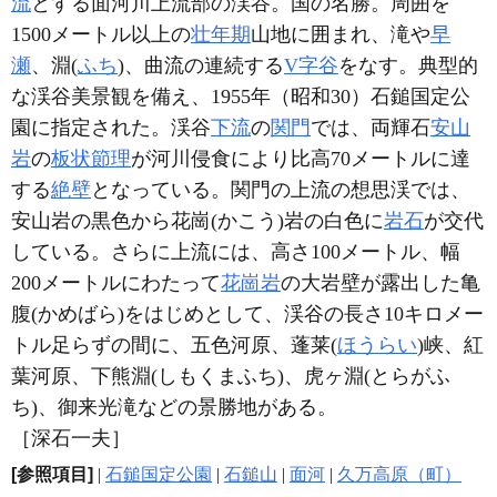
流
とする面河川上流部の渓谷。国の名勝。周囲を
1500メートル以上の
壮年期
山地に囲まれ、滝や
早
瀬
、淵(
ふち
)、曲流の連続する
V字谷
をなす。典型的
な渓谷美景観を備え、1955年（昭和30）石鎚国定公
園に指定された。渓谷
下流
の
関門
では、両輝石
安山
岩
の
板状節理
が河川侵食により比高70メートルに達
する
絶壁
となっている。関門の上流の想思渓では、
安山岩の黒色から花崗(かこう)岩の白色に
岩石
が交代
している。さらに上流には、高さ100メートル、幅
200メートルにわたって
花崗岩
の大岩壁が露出した亀
腹(かめばら)をはじめとして、渓谷の長さ10キロメー
トル足らずの間に、五色河原、蓬莱(
ほうらい
)峡、紅
葉河原、下熊淵(しもくまふち)、虎ヶ淵(とらがふ
ち)、御来光滝などの景勝地がある。
［深石一夫］
[参照項目]
|
石鎚国定公園
|
石鎚山
|
面河
|
久万高原（町）