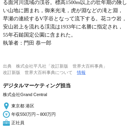
る面河川流域の渓谷。標高1500m以上の壮年期の険し
い山地に囲まれ，御来光滝，虎が淵などの滝と淵，
早瀬の連続するV字谷となって流下する。花コウ岩，
安山岩上を流れる渓流は1933年に名勝に指定され，
55年石鎚国定公園に含まれた。
執筆者：
門田 恭一郎
出典
株式会社平凡社「改訂新版 世界大百科事典」
改訂新版 世界大百科事典について
情報
デジタルマーケティング担当
株式会社Grand Central
東京都 港区
年収550万円～800万円
正社員