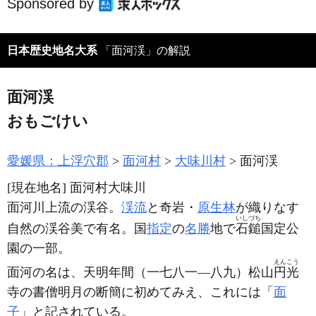
Sponsored by
日本歴史地名大系
「面河渓」の解説
面河渓
おもごけい
愛媛県：上浮穴郡
面河村
大味川村
面河渓
[現在地名]
面河村大味川
面河川上流の渓谷。
渓流
と奇岩・
原生林
が織りなす
いしづち
自然の渓谷美で有名。国
指定
の
名勝
地で
石鎚
国定公
園の一部。
えんこう
面河の名は、天明年間
（一七八一―八九）
松山
円光
寺の書僧明月の断簡に初めてみえ、これには「
面
子
」と記されている。