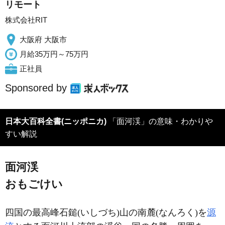
リモート
株式会社RIT
大阪府 大阪市
月給35万円～75万円
正社員
Sponsored by
日本大百科全書(ニッポニカ)
「面河渓」の意味・わかりや
すい解説
面河渓
おもごけい
四国の最高峰石鎚(いしづち)山の南麓(なんろく)を
源