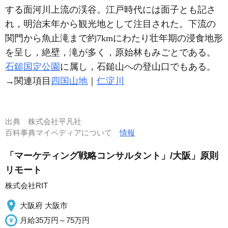
する面河川上流の渓谷。江戸時代には面子とも記さ
れ，明治末年から観光地として注目された。下流の
関門から魚止滝まで約7kmにわたり壮年期の浸食地形
を呈し，絶壁，滝が多く，原始林もみごとである。
石鎚国定公園
に属し，石鎚山への登山口でもある。
→関連項目
四国山地
｜
仁淀川
出典
株式会社平凡社
百科事典マイペディアについて
情報
「マーケティング戦略コンサルタント」/大阪」原則
リモート
株式会社RIT
大阪府 大阪市
月給35万円～75万円