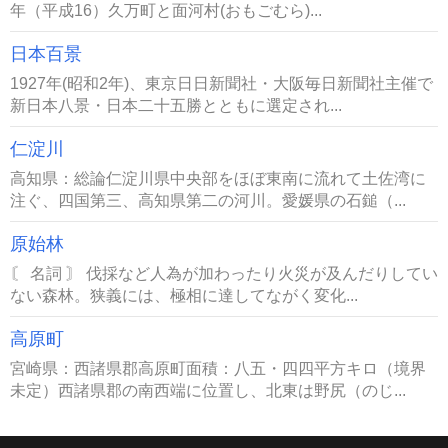
年（平成16）久万町と面河村(おもごむら)...
日本百景
1927年(昭和2年)、東京日日新聞社・大阪毎日新聞社主催で
新日本八景・日本二十五勝とともに選定され...
仁淀川
高知県：総論仁淀川県中央部をほぼ東南に流れて土佐湾に
注ぐ、四国第三、高知県第二の河川。愛媛県の石鎚（...
原始林
〘 名詞 〙 伐採など人為が加わったり火災が及んだりしてい
ない森林。狭義には、極相に達してながく変化...
高原町
宮崎県：西諸県郡高原町面積：八五・四四平方キロ（境界
未定）西諸県郡の南西端に位置し、北東は野尻（のじ...