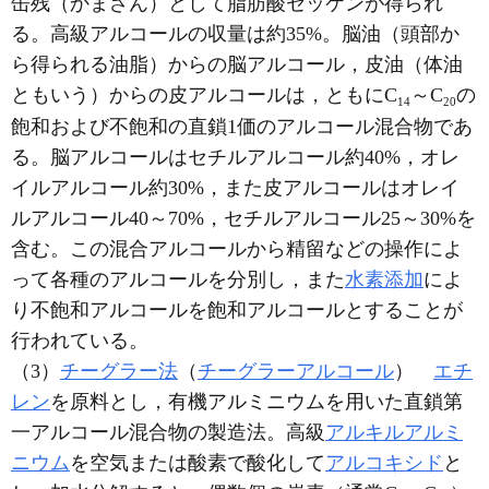
缶残（かまざん）として脂肪酸セッケンが得られ
る。高級アルコールの収量は約35%。脳油（頭部か
ら得られる油脂）からの脳アルコール，皮油（体油
ともいう）からの皮アルコールは，ともにC
～C
の
1
4
2
0
飽和および不飽和の直鎖1価のアルコール混合物であ
る。脳アルコールはセチルアルコール約40%，オレ
イルアルコール約30%，また皮アルコールはオレイ
ルアルコール40～70%，セチルアルコール25～30%を
含む。この混合アルコールから精留などの操作によ
って各種のアルコールを分別し，また
水素添加
によ
り不飽和アルコールを飽和アルコールとすることが
行われている。
（3）
チーグラー法
（
チーグラーアルコール
）
エチ
レン
を原料とし，有機アルミニウムを用いた直鎖第
一アルコール混合物の製造法。高級
アルキルアルミ
ニウム
を空気または酸素で酸化して
アルコキシド
と