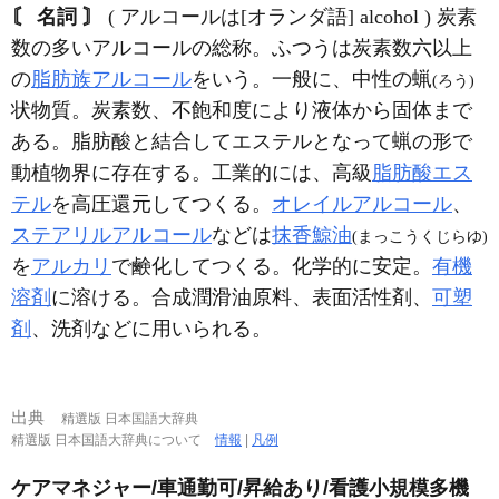
〘 名詞 〙
( アルコールは[オランダ語] alcohol ) 炭素
数の多いアルコールの総称。ふつうは炭素数六以上
の
脂肪族アルコール
をいう。一般に、中性の蝋
(ろう)
状物質。炭素数、不飽和度により液体から固体まで
ある。脂肪酸と結合してエステルとなって蝋の形で
動植物界に存在する。工業的には、高級
脂肪酸エス
テル
を高圧還元してつくる。
オレイルアルコール
、
ステアリルアルコール
などは
抹香鯨油
(まっこうくじらゆ)
を
アルカリ
で鹸化してつくる。化学的に安定。
有機
溶剤
に溶ける。合成潤滑油原料、表面活性剤、
可塑
剤
、洗剤などに用いられる。
出典
精選版 日本国語大辞典
精選版 日本国語大辞典について
情報
|
凡例
ケアマネジャー/車通勤可/昇給あり/看護小規模多機