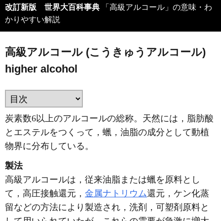
改訂新版 世界大百科事典
「高級アルコール」の意味・わ
かりやすい解説
高級アルコール (こうきゅうアルコール)
higher alcohol
炭素数6以上のアルコールの総称。天然には，脂肪酸
とエステルをつくって，蠟，油脂の成分として動植
物界に分布している。
製法
高級アルコールは，従来油脂または蠟を原料とし
て，高圧接触還元，
金属ナトリウム
還元，ケン化蒸
留などの方法により製造され，洗剤，可塑剤原料と