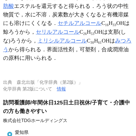
肪酸
エステルを還元すると得られる．ろう状の中性
物質で，水に不溶．炭素数が大きくなると有機溶媒
にも溶けにくくなる．
セチルアルコール
C
H
OHは
16
33
鯨ろうから，
セリルアルコール
C
H
OHは支那(し
26
53
な)ろうから，
ミリシルアルコール
C
H
OHは
みつろ
30
61
う
から得られる．界面活性剤，可塑剤，合成潤滑油
の原料に用いられる．
出典
森北出版「化学辞典（第2版）」
化学辞典 第2版について
情報
訪問看護師/年間休日125日土日祝休/子育て・介護中
の方も働きやすい
株式会社TDGホールディングス
愛知県