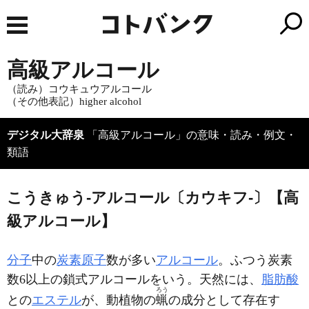
高級アルコール
（読み）コウキュウアルコール
（その他表記）higher alcohol
デジタル大辞泉
「高級アルコール」の意味・読み・例文・
類語
こうきゅう‐アルコール〔カウキフ‐〕【高
級アルコール】
分子
中の
炭素
原子
数が多い
アルコール
。ふつう炭素
数6以上の鎖式アルコールをいう。天然には、
脂肪酸
ろう
との
エステル
が、動植物の
蝋
の成分として存在す