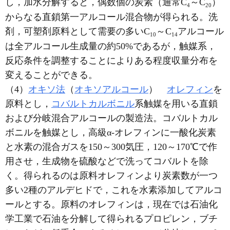
し，加水分解すると，偶数個の炭素（通常C
～C
）
4
2
0
からなる直鎖第一アルコール混合物が得られる。洗
剤，可塑剤原料として需要の多いC
～C
アルコール
1
0
1
4
は全アルコール生成量の約50%であるが，触媒系，
反応条件を調整することによりある程度収量分布を
変えることができる。
（4）
オキソ法
（
オキソアルコール
）
オレフィン
を
原料とし，
コバルトカルボニル
系触媒を用いる直鎖
および分岐混合アルコールの製造法。コバルトカル
ボニルを触媒とし，高級α-オレフィンに一酸化炭素
と水素の混合ガスを150～300気圧，120～170℃で作
用させ，生成物を硫酸などで洗ってコバルトを除
く。得られるのは原料オレフィンより炭素数が一つ
多い2種のアルデヒドで，これを水素添加してアルコ
ールとする。原料のオレフィンは，現在では石油化
学工業で石油を分解して得られるプロピレン，ブチ