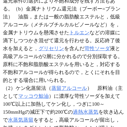
還元条件の選択により不飽和成分を残す方法もあ
る。（b）金属ナトリウム還元法（ブーボー=ブラン
法） 油脂，または一般の脂肪酸エステルと，低級
アルコール（メチルブチルカルビノールなど）を，
金属ナトリウムを懸濁させた
トルエン
などの溶媒に
滴下しつつかき混ぜて還元を行わせる。反応終了後
水を加えると，
グリセリン
を含んだ
苛性ソーダ
液と
高級アルコールが2層に分かれるので分別採取する。
原料に不飽和脂肪酸エステルを用いると，対応する
不飽和アルコールが得られるので，とくにそれを目
的とする場合に用いられる。
（2）ケン化蒸留法（
蒸留アルコール
） 原料油（主
として
マッコウ鯨油
）に濃厚な苛性ソーダを加えて
100℃以上に加熱してケン化し，つぎに100～
150mmHgの減圧下で約200℃の
過熱水蒸気
を吹き込ん
で
水蒸気蒸留
をすると，高級アルコールが留出し，