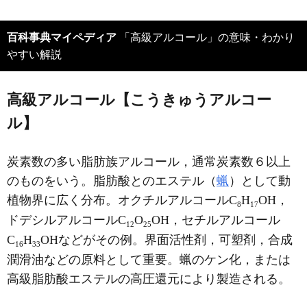
百科事典マイペディア
「高級アルコール」の意味・わかり
やすい解説
高級アルコール【こうきゅうアルコー
ル】
炭素数の多い脂肪族アルコール，通常炭素数６以上
のものをいう。脂肪酸とのエステル（
蝋
）として動
植物界に広く分布。オクチルアルコールC
H
OH，
8
1
7
ドデシルアルコールC
O
OH，セチルアルコール
1
2
2
5
C
H
OHなどがその例。界面活性剤，可塑剤，合成
1
6
3
3
潤滑油などの原料として重要。蝋のケン化，または
高級脂肪酸エステルの高圧還元により製造される。