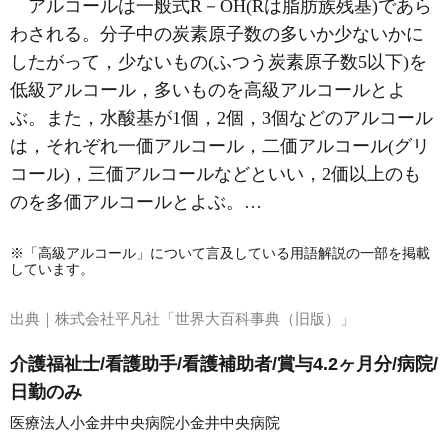
アルコールは一般式R－OH(Rは脂肪族残基)であら
わされる。分子中の炭素原子数の多いか少ないかに
したがって，少ないもの(ふつう炭素原子数5以下)を
低級アルコール，多いものを
高級アルコール
とよ
ぶ。また，水酸基が1個，2個，3個などのアルコール
は，それぞれ一価アルコール，二価アルコール(グリ
コール)，三価アルコールなどといい，2価以上のも
のを多価アルコールとよぶ。…
※「高級アルコール」について言及している用語解説の一部を掲載
しています。
出典｜
株式会社平凡社「世界大百科事典（旧版）」
介護福祉士/看護助手/看護補助者/賞与4.2ヶ月分/病院/
日勤のみ
医療法人小金井中央病院小金井中央病院