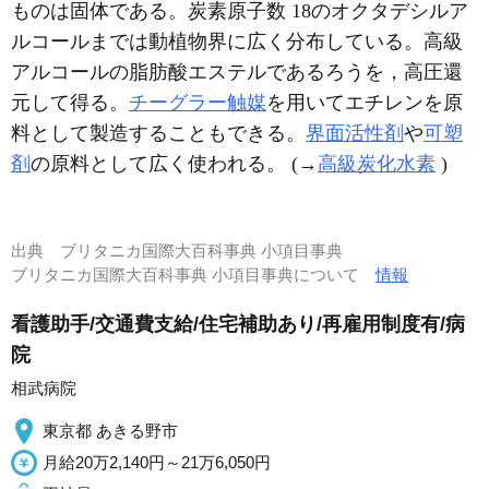
ものは固体である。炭素原子数 18のオクタデシルア
ルコールまでは動植物界に広く分布している。高級
アルコールの脂肪酸エステルであるろうを，高圧還
元して得る。
チーグラー触媒
を用いてエチレンを原
料として製造することもできる。
界面活性剤
や
可塑
剤
の原料として広く使われる。 (→
高級炭化水素
)
出典
ブリタニカ国際大百科事典 小項目事典
ブリタニカ国際大百科事典 小項目事典について
情報
看護助手/交通費支給/住宅補助あり/再雇用制度有/病
院
相武病院
東京都 あきる野市
月給20万2,140円～21万6,050円