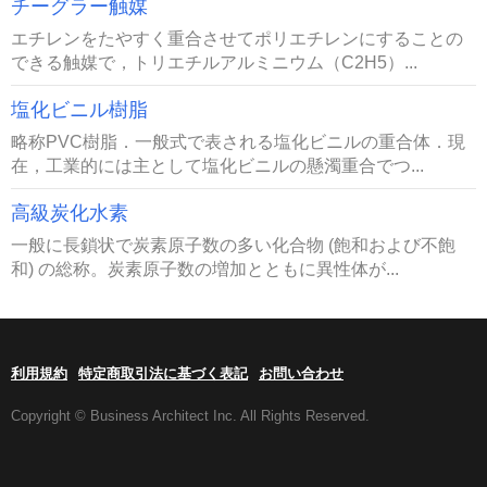
チーグラー触媒
エチレンをたやすく重合させてポリエチレンにすることの
できる触媒で，トリエチルアルミニウム（C2H5）...
塩化ビニル樹脂
略称PVC樹脂．一般式で表される塩化ビニルの重合体．現
在，工業的には主として塩化ビニルの懸濁重合でつ...
高級炭化水素
一般に長鎖状で炭素原子数の多い化合物 (飽和および不飽
和) の総称。炭素原子数の増加とともに異性体が...
利用規約
特定商取引法に基づく表記
お問い合わせ
Copyright © Business Architect Inc. All Rights Reserved.