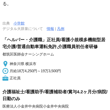
る。
出典
小学館
デジタル大辞泉について
情報
|
凡例
「ヘルパー・介護職」正社員/看護小規模多機能型居
宅介護/普通自動車運転免許,介護職員初任者研修
都筑区医師会ナーシングホーム
神奈川県 横浜市
月給18万4,250円～19万3,500円
正社員
介護福祉士/看護助手/看護補助者/賞与4.2ヶ月分/病院/
日勤のみ
医療法人小金井中央病院小金井中央病院