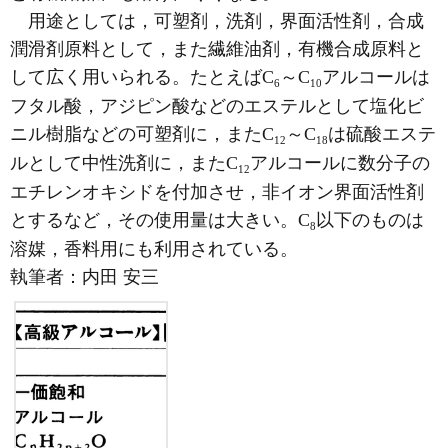
用途としては，可塑剤，洗剤，界面活性剤，合成
潤滑剤原料として，また繊維油剤，有機合成原料と
して広く用いられる。たとえばC
～C
アルコールは
6
1
0
フタル酸，アジピン酸などのエステルとして塩化ビ
ニル樹脂などの可塑剤に，またC
～C
は硫酸エステ
1
2
1
8
ルとして中性洗剤に，またC
アルコールに数分子の
1
2
エチレンオキシドを付加させ，非イオン界面活性剤
とするなど，その使用量は大きい。C
以下のものは
8
溶媒，香料用にも利用されている。
執筆者：
内田 安三