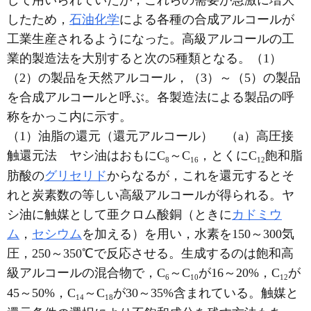
して用いられていたが，これらの需要が急激に増大
したため，
石油化学
による各種の合成アルコールが
工業生産されるようになった。高級アルコールの工
業的製造法を大別すると次の5種類となる。（1）
（2）の製品を天然アルコール，（3）～（5）の製品
を合成アルコールと呼ぶ。各製造法による製品の呼
称をかっこ内に示す。
（1）油脂の還元（還元アルコール） （a）高圧接
触還元法 ヤシ油はおもにC
～C
，とくにC
飽和脂
8
1
6
1
2
肪酸の
グリセリド
からなるが，これを還元するとそ
れと炭素数の等しい高級アルコールが得られる。ヤ
シ油に触媒として亜クロム酸銅（ときに
カドミウ
ム
，
セシウム
を加える）を用い，水素を150～300気
圧，250～350℃で反応させる。生成するのは飽和高
級アルコールの混合物で，C
～C
が16～20%，C
が
6
1
0
1
2
45～50%，C
～C
が30～35%含まれている。触媒と
1
4
1
8