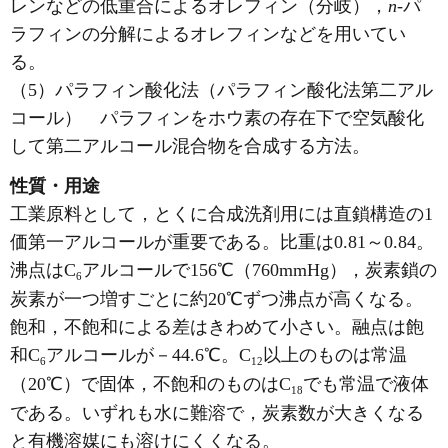
レンなどの低重合によるオレフィン（分岐），
n
-パ
ラフィンの分解によるオレフィンなどを用いてい
る。
（5）パラフィン酸化法（パラフィン酸化法第二アル
コール） パラフィンをホウ素の存在下で空気酸化
して第二アルコール混合物を合成する方法。
性質・用途
工業原料として，とくに合成洗剤用には直鎖構造の1
価第一アルコールが重要である。比重は0.81～0.84。
沸点はC
アルコールで156℃（760mmHg），炭素鎖の
6
炭素が一つ増すごとに約20℃ずつ沸点が高くなる。
飽和，不飽和による差はきわめて小さい。融点は飽
和C
アルコールが－44.6℃。C
以上のものは常温
6
1
2
（20℃）で固体，不飽和のものはC
でも常温で液体
1
8
である。いずれも水に難溶で，炭素数が大きくなる
と有機溶媒にも溶けにくくなる。