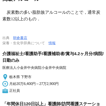
炭素数の多い脂肪族アルコールのことで，通常炭
素数12以上のもの．
出典
朝倉書店
栄養・生化学辞典について
情報
介護福祉士/看護助手/看護補助者/賞与4.2ヶ月分/病院/
日勤のみ
医療法人小金井中央病院小金井中央病院
栃木県 下野市
月給20万6,400円～27万2,900円
正社員
「年間休日120日以上」看護師/訪問看護ステーショ