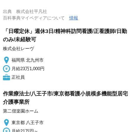
出典
株式会社平凡社
百科事典マイペディアについて
情報
「日曜定休」週休3日/精神科訪問看護/正看護師/日勤
のみ/未経験可
株式会社レーヴ
福岡県 北九州市
月給23万1,000円
正社員
作業療法士/八王子市/東京都看護小規模多機能型居宅
介護事業所
第二偕楽園ホーム
東京都 八王子市
月給21万円～