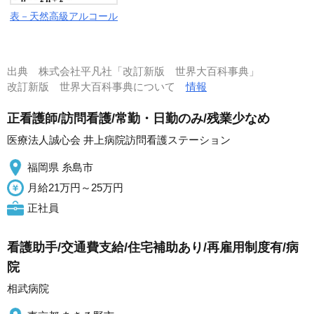
表－天然高級アルコール
出典
株式会社平凡社「改訂新版 世界大百科事典」
改訂新版 世界大百科事典について
情報
正看護師/訪問看護/常勤・日勤のみ/残業少なめ
医療法人誠心会 井上病院訪問看護ステーション
福岡県 糸島市
月給21万円～25万円
正社員
看護助手/交通費支給/住宅補助あり/再雇用制度有/病
院
相武病院