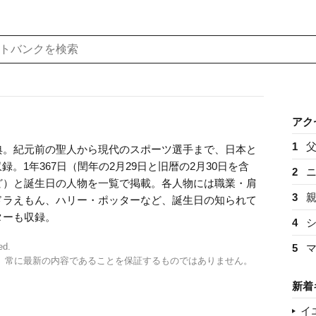
アク
1
典。紀元前の聖人から現代のスポーツ選手まで、日本と
録。1年367日（閏年の2月29日と旧暦の2月30日を含
2
ど）と誕生日の人物を一覧で掲載。各人物には職業・肩
3
ドラえもん、ハリー・ポッターなど、誕生日の知られて
ターも収録。
4
ed.
5
、常に最新の内容であることを保証するものではありません。
新着
イ