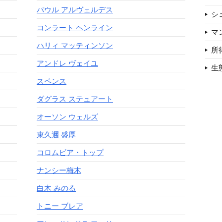
パウル アルヴェルデス
シ
コンラート ヘンライン
マ
ハリィ マッティンソン
所
アンドレ ヴェイユ
生
スペンス
ダグラス ステュアート
オーソン ウェルズ
東久邇 盛厚
コロムビア・トップ
ナンシー梅木
白木 みのる
トニー ブレア