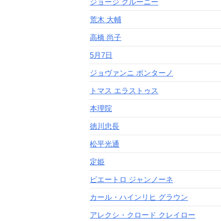
ジョージ クルーニー
荒木 大輔
高橋 尚子
5月7日
ジョヴァンニ ポンターノ
トマス エラストゥス
本理院
徳川忠長
松平光通
定姫
ピエートロ ジャンノーネ
カール・ハインリヒ グラウン
アレクシ・クロード クレイロー