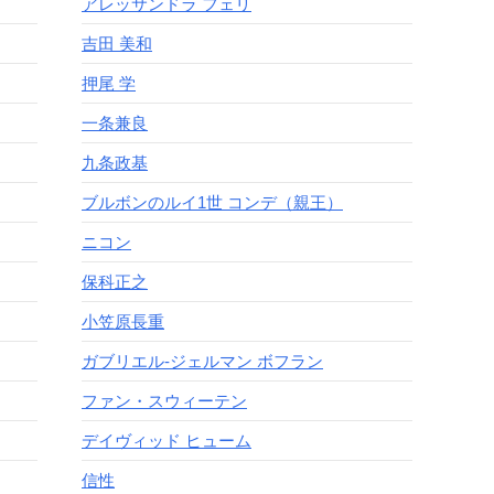
アレッサンドラ フェリ
吉田 美和
押尾 学
一条兼良
九条政基
ブルボンのルイ1世 コンデ（親王）
ニコン
保科正之
小笠原長重
ガブリエル‐ジェルマン ボフラン
ファン・スウィーテン
デイヴィッド ヒューム
信性