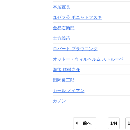
本居宣長
ユゼフ公 ポニャトフスキ
金易右衛門
土方義苗
ロバート ブラウニング
オットー・ウィルヘルム ストルーベ
海後 磋磯之介
田岡俊三郎
カール ノイマン
カノン
前へ
144
1