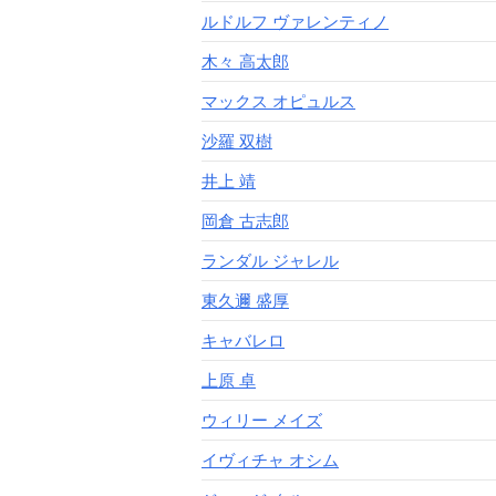
ルドルフ ヴァレンティノ
木々 高太郎
マックス オピュルス
沙羅 双樹
井上 靖
岡倉 古志郎
ランダル ジャレル
東久邇 盛厚
キャバレロ
上原 卓
ウィリー メイズ
イヴィチャ オシム