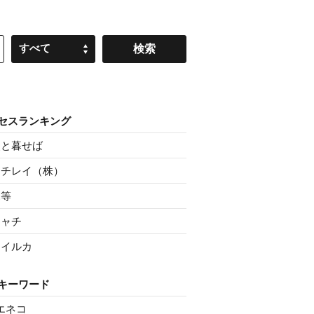
すべて
セスランキング
父と暮せば
ニチレイ（株）
親等
シャチ
マイルカ
キーワード
エネコ