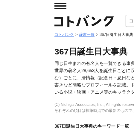
コトバンク
>
辞書一覧
> 367日誕生日大事典
367日誕生日大事典
同じ日生まれの有名人を一覧できる事
世界の著名人28,653人を誕生日ごとに収
む）ごとに、暦情報（記念日・忌日な
書きなど簡略なプロフィールを記載。
いる小説・映画・アニメ等のキャラク
(C) Nichigai Associates, Inc., All rights reserv
それぞれの項目は執筆時点での最新のもので
367日誕生日大事典のキーワード一覧