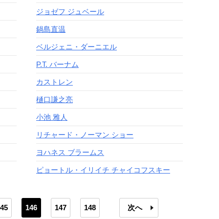
ジョゼフ ジュベール
鍋島直温
ベルジェニ・ダーニエル
P.T. バーナム
カストレン
樋口謙之亮
小池 雅人
リチャード・ノーマン ショー
ヨハネス ブラームス
ピョートル・イリイチ チャイコフスキー
45
146
147
148
次へ