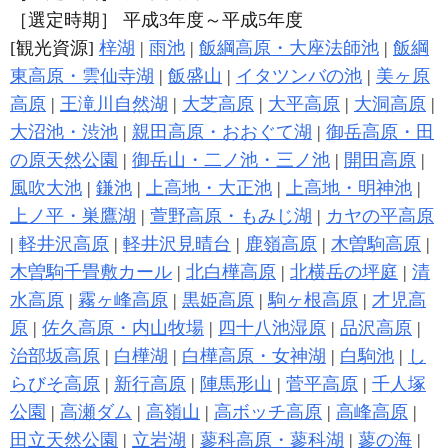
［選定時期］ 平成3年度～平成5年度
[観光資源]
梓湖
|
雨池
|
飯綱高原・大座法師池
|
飯綱
東高原・雲仙寺湖
|
飯盛山
|
イタツンバの池
|
美ヶ原
高原
|
王滝川自然湖
|
大芝高原
|
大平高原
|
大洞高原
|
大沼池・渋池
|
親田高原・おおぐて湖
|
御岳高原・田
の原天然公園
|
御岳山・二ノ池・三ノ池
|
開田高原
|
風吹大池
|
鎌池
|
上高地・大正池
|
上高地・明神池
|
上ノ平・巣鷹湖
|
萱野高原・もみじ湖
|
カヤの平高原
|
軽井沢高原
|
軽井沢見晴台
|
鹿嶺高原
|
木曽駒高原
|
木曽駒千畳敷カール
|
北白樺高原
|
北横岳の坪庭
|
清
水高原
|
霧ヶ峰高原
|
黒姫高原
|
駒ヶ根高原
|
才児高
原
|
佐久高原・内山牧場
|
四十八池湿原
|
品沢高原
|
治部坂高原
|
白樺湖
|
白樺高原・女神湖
|
白駒池
|
し
らびそ高原
|
新行高原
|
陣馬形山
|
菅平高原
|
千人塚
公園
|
高瀬ダム
|
高嶺山
|
高ボッチ高原
|
高峰高原
|
田立天然公園
|
立岩湖
|
蓼科高原・蓼科湖
|
蓼の海
|