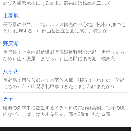
延びる御嶽尾根にある高山。御岳山は標高九二九メー...
上高地
長野県の中西部、北アルプス観光の中心地。松本市(まつも
とし)に属する。中部山岳国立公園に属し、特別保...
野尻湖
長野県：上水内郡信濃町野尻湖長野県の北部、黒姫（くろ
ひめ）山と斑尾（まだらお）山の間にある湖。標高六...
八ヶ岳
長野県：南佐久郡八ヶ岳南佐久郡・諏訪（すわ）郡・茅野
（ちの）市・山梨県北巨摩（きたこま）郡にまたがり...
カヤ
暖地の森林中に散生するイチイ科の常緑針葉樹。社寺の境
内などにしばしば大木を見る。高さ25mにもなる高...