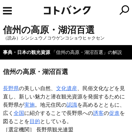
信州の高原・湖沼百選
（読み）シンシュウノコウゲンコショウヒャクセン
事典・日本の観光資源
「信州の高原・湖沼百選」の解説
信州の高原・湖沼百選
長野県
の美しい自然、
文化遺産
、民俗文化などを見
直し、新しい魅力と潜在観光資源を発掘するために
長野県が
実施
。地元住民の
認識
を高めるとともに、
広く
全国
に紹介することで長野県への
誘客
の
促進
を
図ることを
目的
としている。
［選定機関］ 長野県観光連盟