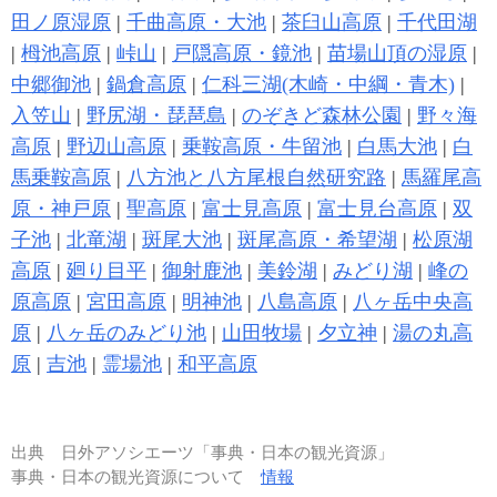
田ノ原湿原
|
千曲高原・大池
|
茶臼山高原
|
千代田湖
|
栂池高原
|
峠山
|
戸隠高原・鏡池
|
苗場山頂の湿原
|
中郷御池
|
鍋倉高原
|
仁科三湖(木崎・中綱・青木)
|
入笠山
|
野尻湖・琵琶島
|
のぞきど森林公園
|
野々海
高原
|
野辺山高原
|
乗鞍高原・牛留池
|
白馬大池
|
白
馬乗鞍高原
|
八方池と八方尾根自然研究路
|
馬羅尾高
原・神戸原
|
聖高原
|
富士見高原
|
富士見台高原
|
双
子池
|
北竜湖
|
斑尾大池
|
斑尾高原・希望湖
|
松原湖
高原
|
廻り目平
|
御射鹿池
|
美鈴湖
|
みどり湖
|
峰の
原高原
|
宮田高原
|
明神池
|
八島高原
|
八ヶ岳中央高
原
|
八ヶ岳のみどり池
|
山田牧場
|
夕立神
|
湯の丸高
原
|
吉池
|
霊場池
|
和平高原
出典
日外アソシエーツ「事典・日本の観光資源」
事典・日本の観光資源について
情報