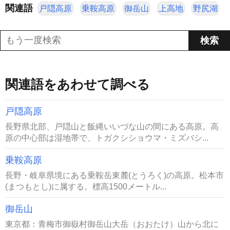
関連語
戸隠高原
乗鞍高原
御岳山
上高地
野尻湖
関連語をあわせて調べる
戸隠高原
長野県北部、戸隠山と飯縄いいづな山の間にある高原。高
原の中心部は湿地帯で、トガクシショウマ・ミズバシ...
乗鞍高原
長野・岐阜県境にある乗鞍岳東麓(とうろく)の高原。松本市
(まつもとし)に属する。標高1500メートル...
御岳山
東京都：青梅市御嶽村御岳山大岳（おおたけ）山から北に