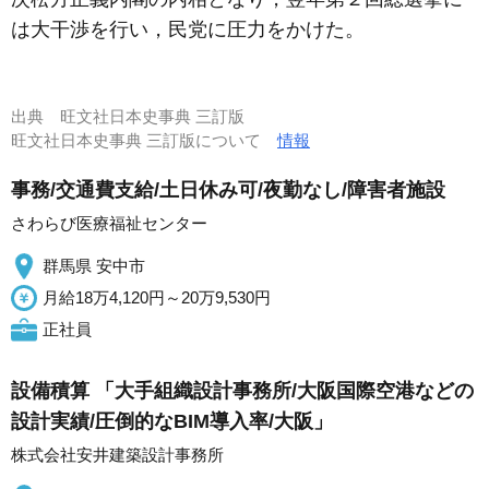
は大干渉を行い，民党に圧力をかけた。
出典
旺文社日本史事典 三訂版
旺文社日本史事典 三訂版について
情報
事務/交通費支給/土日休み可/夜勤なし/障害者施設
さわらび医療福祉センター
群馬県 安中市
月給18万4,120円～20万9,530円
正社員
設備積算 「大手組織設計事務所/大阪国際空港などの
設計実績/圧倒的なBIM導入率/大阪」
株式会社安井建築設計事務所