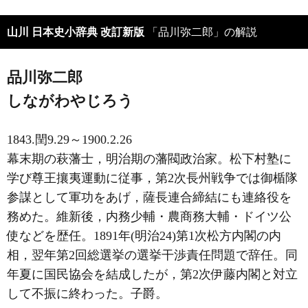
山川 日本史小辞典 改訂新版
「品川弥二郎」の解説
品川弥二郎
しながわやじろう
1843.閏9.29～1900.2.26
幕末期の萩藩士，明治期の藩閥政治家。松下村塾に
学び尊王攘夷運動に従事，第2次長州戦争では御楯隊
参謀として軍功をあげ，薩長連合締結にも連絡役を
務めた。維新後，内務少輔・農商務大輔・ドイツ公
使などを歴任。1891年(明治24)第1次松方内閣の内
相，翌年第2回総選挙の選挙干渉責任問題で辞任。同
年夏に国民協会を結成したが，第2次伊藤内閣と対立
して不振に終わった。子爵。