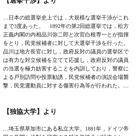
【選挙干渉】より
…日本の総選挙史上では，大規模な選挙干渉がこれ
まで3度あった。 1892年の第2回総選挙では，松方
正義内閣の内相品川弥二郎と次官白根専一とが指揮
をとり，民党候補者に対して大選挙干渉を行った。
品川は地方長官に対し，政府反対の議員の選挙区で
は有力な対立候補を立てて応援し，政府反対の議員
の当選を極力妨害することを内訓しており，警察に
よる戸別訪問や投票勧誘，民党候補者の演説会場襲
撃，民党運動員に対する傷害行為等が行われた。…
【独協大学】より
…埼玉県草加市にある私立大学。1881年，ドイツ帝