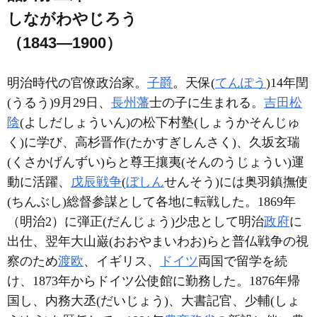
しながわやじろう
（1843―1900）
明治時代の官僚政治家。
子爵
。天保(
てんぽう
)14年閏
(うるう)9月29日、
長州藩
士の子に生まれる。
吉田松
陰
(よしだしょういん)の松下村塾(しょうかそんじゅ
く)に学び、高杉晋作(たかすぎしんさく)、久坂玄瑞
(くさかげんずい)らと尊王攘夷(そんのうじょうい)運
動に活躍、
戊辰戦争
(
ぼしん
せんそう)には奥羽鎮撫使
(ちんぶし)総督参謀として各地に転戦した。1869年
（明治2）に弾正(だんじょう)少忠として明治
政府
に
出仕、翌年大山巌(おおやまいわお)らと普仏戦争の視
察のため
渡欧
、イギリス、
ドイツ
両国で留学を続
け、1873年からドイツ公使館に勤務した。1876年帰
国し、内務大丞(だいじょう)、大書記官、少輔(しょ