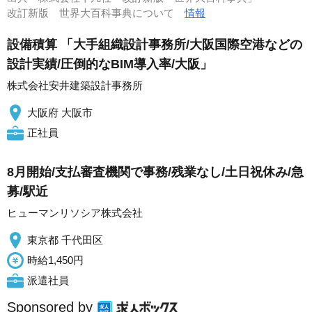
改訂新版 世界大百科事典について
情報
設備積算 「大手組織設計事務所/大阪国際空港などの
設計実績/圧倒的なBIM導入率/大阪」
株式会社安井建築設計事務所
大阪府 大阪市
正社員
8月開始/支払審査機関で事務/残業なし/土日祝休み/急
募/駅近
ヒューマンリソシア株式会社
東京都 千代田区
時給1,450円
派遣社員
Sponsored by