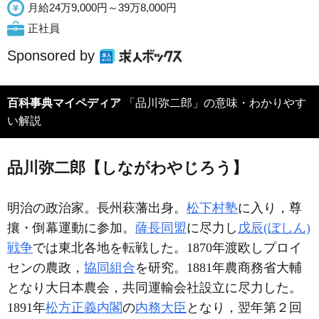
月給24万9,000円～39万8,000円
正社員
Sponsored by
百科事典マイペディア
「品川弥二郎」の意味・わかりやす
い解説
品川弥二郎【しながわやじろう】
明治の政治家。長州萩藩出身。
松下村塾
に入り，尊
攘・倒幕運動に参加。
薩長同盟
に尽力し
戊辰(ぼしん)
戦争
では東北各地を転戦した。1870年渡欧しプロイ
センの農政，
協同組合
を研究。1881年農商務省大輔
となり大日本農会，共同運輸会社設立に尽力した。
1891年
松方正義内閣
の
内務大臣
となり，翌年第２回