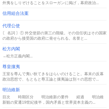
外夷をしりぞけることをスローガンに掲げ，幕府政治...
信用組合法案
代理公使
〘 名詞 〙① 外交使節の第三の階級。その信任状はその国家
の政府から接受国の政府に発せられる。名誉と...
松方内閣
→松方正義内閣...
尊皇攘夷
王室を尊んで夷い狄てきをはらいのけること。幕末の反幕
政治思想で、もともと尊王論と攘夷論は別々の思想で...
明治維新
目次 時期区分 明治維新の要件 経過 明治維
新観の変遷19世紀後半，国内矛盾と世界資本主義の...