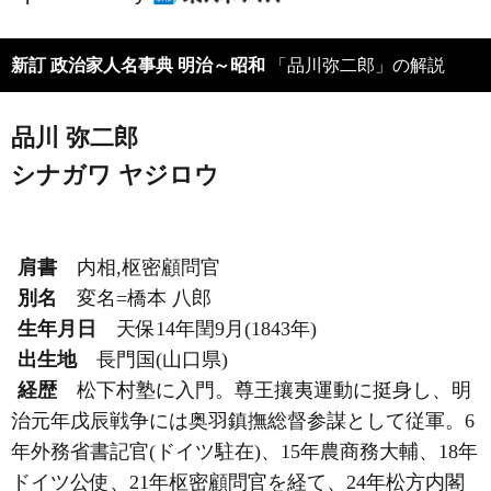
新訂 政治家人名事典 明治～昭和
「品川弥二郎」の解説
品川 弥二郎
シナガワ ヤジロウ
肩書
内相,枢密顧問官
別名
変名=橋本 八郎
生年月日
天保14年閏9月(1843年)
出生地
長門国(山口県)
経歴
松下村塾に入門。尊王攘夷運動に挺身し、明
治元年戊辰戦争には奥羽鎮撫総督参謀として従軍。6
年外務省書記官(ドイツ駐在)、15年農商務大輔、18年
ドイツ公使、21年枢密顧問官を経て、24年松方内閣