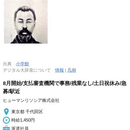
出典
小学館
デジタル大辞泉について
情報
|
凡例
8月開始/支払審査機関で事務/残業なし/土日祝休み/急
募/駅近
ヒューマンリソシア株式会社
東京都 千代田区
時給1,450円
派遣社員