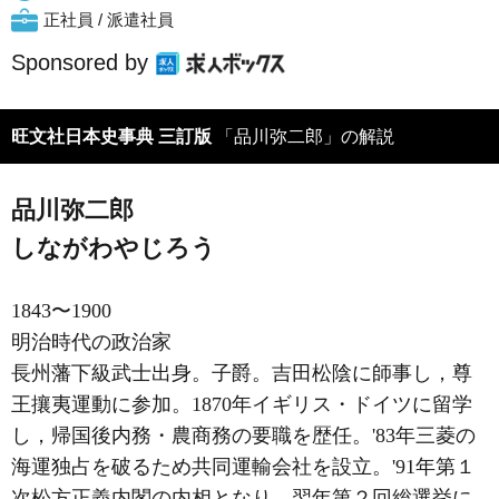
正社員 / 派遣社員
Sponsored by
旺文社日本史事典 三訂版
「品川弥二郎」の解説
品川弥二郎
しながわやじろう
1843〜1900
明治時代の政治家
長州藩下級武士出身。子爵。吉田松陰に師事し，尊
王攘夷運動に参加。1870年イギリス・ドイツに留学
し，帰国後内務・農商務の要職を歴任。'83年三菱の
海運独占を破るため共同運輸会社を設立。'91年第１
次松方正義内閣の内相となり，翌年第２回総選挙に