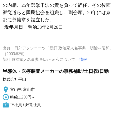
の内相。25年選挙干渉の責を負って辞任。その後西
郷従道らと国民協会を組織し、副会頭。20年には京
都に尊攘堂を設立した。
没年月日
明治33年2月26日
出典
日外アソシエーツ「新訂 政治家人名事典 明治～昭和」
（2003年刊）
新訂 政治家人名事典 明治～昭和について
情報
半導体・医療装置メーカーの事務補助/土日祝/日勤
株式会社平山
富山県 富山市
時給1,230円～
正社員 / 派遣社員