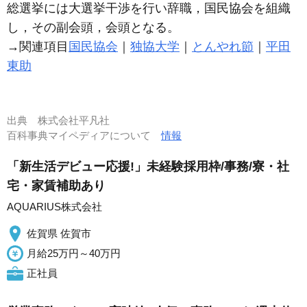
総選挙には大選挙干渉を行い辞職，国民協会を組織
し，その副会頭，会頭となる。
→関連項目
国民協会
｜
独協大学
｜
とんやれ節
｜
平田
東助
出典
株式会社平凡社
百科事典マイペディアについて
情報
「新生活デビュー応援!」未経験採用枠/事務/寮・社
宅・家賃補助あり
AQUARIUS株式会社
佐賀県 佐賀市
月給25万円～40万円
正社員