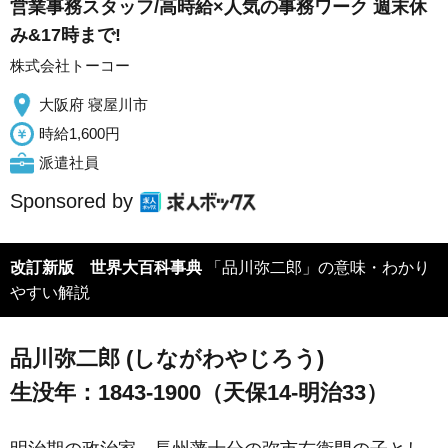
営業事務スタッフ/高時給×人気の事務ワーク 週末休
み&17時まで!
株式会社トーコー
大阪府 寝屋川市
時給1,600円
派遣社員
Sponsored by
改訂新版 世界大百科事典
「品川弥二郎」の意味・わかり
やすい解説
品川弥二郎 (しながわやじろう)
生没年：1843-1900（天保14-明治33）