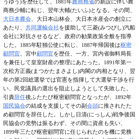
うゆう)を歴任して、1881年
農商務省
の新設に伴い農
商務少輔に転じ、翌年大輔(たいふ)となる。その間、
大日本農会
、大日本山林会、大日本水産会の創立に
あたり、
共同運輸会社
を援助して三菱(みつびし)汽船
会社に対抗させるなど、政府の勧業政策全般を指導
した。1885年駐独公使に転じ、1887年帰国後は
枢密
顧問官
、宮中
顧問官
を歴任、一方、宮内省御料局長
を兼任して皇室財産の整理にあたった。1891年第一
次松方正義(まつかたまさよし)内閣の内相となり、翌
年の第2回総選挙では官憲を指揮して大選挙干渉を行
い、民党議員の選出を阻止しようとして失敗した。
引責
辞任
後ふたたび枢密顧問官となったが、1892年
国民協会
の結成を支援してその副
会頭
に推されたた
め顧問官を辞任した。しかし日清(にっしん)戦争後国
民協会の党勢は振るわず、その間に資産も失い、
1899年三たび枢密顧問官に任じられたのを機に党務