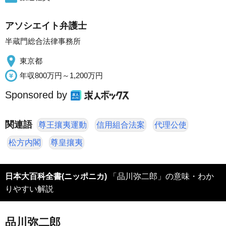
アソシエイト弁護士
半蔵門総合法律事務所
東京都
年収800万円～1,200万円
Sponsored by
関連語
尊王攘夷運動
信用組合法案
代理公使
松方内閣
尊皇攘夷
日本大百科全書(ニッポニカ)
「品川弥二郎」の意味・わか
りやすい解説
品川弥二郎