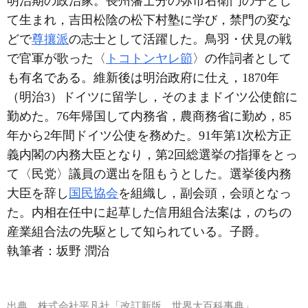
明治期の政治家。長州藩士分の弥市右衛門の子とし
て生まれ，吉田松陰の松下村塾に学び，禁門の変な
どで
尊攘派
の志士として活躍した。鳥羽・伏見の戦
で官軍が歌った〈
トコトンヤレ節
〉の作詞者として
も有名である。維新後は明治政府に仕え，1870年
（明治3）ドイツに留学し，そのままドイツ公使館に
勤めた。76年帰国して内務省，農商務省に勤め，85
年から2年間ドイツ公使を務めた。91年第1次松方正
義内閣の内務大臣となり，第2回総選挙の指揮をとっ
て〈民党〉議員の選出を阻もうとした。選挙後内務
大臣を辞し
国民協会
を組織し，副会頭，会頭となっ
た。内相在任中に起草した信用組合法案は，のちの
産業組合法の先駆として知られている。子爵。
執筆者：
坂野 潤治
出典
株式会社平凡社「改訂新版 世界大百科事典」