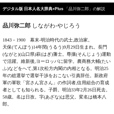
デジタル版 日本人名大辞典+Plus
「品川弥二郎」の解説
品川弥二郎
しながわ-やじろう
1843－1900
幕末-明治時代の武士,政治家。
天保(てんぽう)14年閏(うるう)9月29日生まれ。長門
(ながと)(山口県)萩(はぎ)藩士。尊攘(そんじょう)運動
で活躍。維新後,ヨーロッパに留学。農商務大輔(たい
ふ)などをへて,第1次松方内閣の内相となる。明治25
年の総選挙で選挙干渉をおこない引責辞任。新政府
軍の軍歌「宮さん宮さん」の作詞者,信用組合の育成
者としても知られる。子爵。明治33年2月26日死去。
58歳。名は日孜。字(あざな)は思父。変名は橋本八
郎。