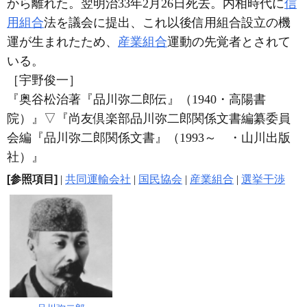
から離れた。翌明治33年2月26日死去。内相時代に
信
用組合
法を議会に提出、これ以後信用組合設立の機
運が生まれたため、
産業組合
運動の先覚者とされて
いる。
［宇野俊一］
『奥谷松治著『品川弥二郎伝』（1940・高陽書
院）』
▽
『尚友倶楽部品川弥二郎関係文書編纂委員
会編『品川弥二郎関係文書』（1993～ ・山川出版
社）』
[参照項目]
|
共同運輸会社
|
国民協会
|
産業組合
|
選挙干渉