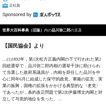
正社員
Sponsored by
世界大百科事典（旧版）
内の
品川弥二郎
の言及
【国民協会】より
…(1)1892年，第1次松方正義内閣の下で行われた第2
回総選挙で，品川弥二郎内相の選挙干渉に助けられ
て当選した政府系議員が，内相を辞任した品川を中
心に同年6月に結成した保守的政党。軍備の拡充，実
業の振興，国権の拡張をかかげる典型的な〈吏党〉
であったが，条約改正問題で第2次伊藤博文内閣と対
立して与党的地位を失った。…