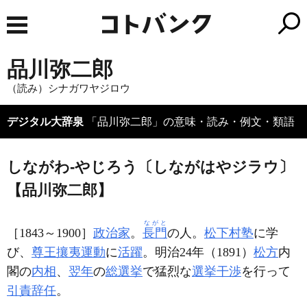
品川弥二郎
（読み）シナガワヤジロウ
デジタル大辞泉
「品川弥二郎」の意味・読み・例文・類語
しながわ‐やじろう〔しながはやジラウ〕
【品川弥二郎】
ながと
［1843～1900］
政治家
。
長門
の人。
松下村塾
に学
び、
尊王攘夷
運動
に
活躍
。明治24年（1891）
松方
内
閣の
内相
、
翌年
の
総選挙
で猛烈な
選挙干渉
を行って
引責辞任
。