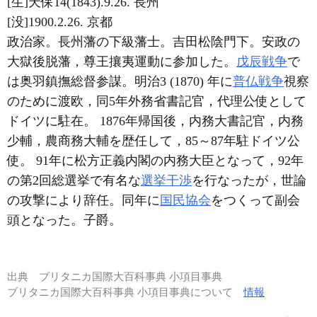
[生]天保14(1843).9.26. 長州
[没]1900.2.26. 京都
政治家。長州藩の下級藩士。吉田松陰門下。安政の
大獄後脱藩，尊王攘夷運動に参加した。
戊辰戦争
で
は奥羽鎮撫総督参謀。明治3 (1870) 年に
普仏戦争
視察
のために渡欧，同5年外務省書記官，代理公使として
ドイツに駐在。 1876年帰国後，内務大書記官，内務
少輔，農商務大輔を歴任して，85～87年駐ドイツ公
使。 91年に松方正義内閣の内務大臣となって，92年
の第2回総選挙で有名な
選挙干渉
を行なったが，世論
の攻撃により辞任。同年に
国民協会
をつくって副会
頭となった。子爵。
出典
ブリタニカ国際大百科事典 小項目事典
ブリタニカ国際大百科事典 小項目事典について
情報