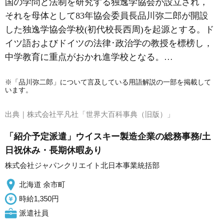
国の学問と法制を研究する独逸学協会が設立され，
それを母体として83年協会委員長
品川弥二郎
が開設
した独逸学協会学校(初代校長
西周
)を起源とする。ド
イツ語およびドイツの法律･政治学の教授を標榜し，
中学教育に重点がおかれ進学校となる。…
※「品川弥二郎」について言及している用語解説の一部を掲載して
います。
出典｜
株式会社平凡社「世界大百科事典（旧版）」
「紹介予定派遣」ウイスキー製造企業の総務事務/土
日祝休み・長期休暇あり
株式会社ジャパンクリエイト北日本事業統括部
北海道 余市町
時給1,350円
派遣社員