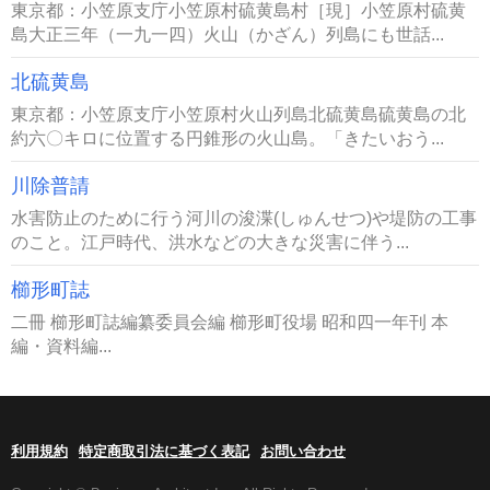
東京都：小笠原支庁小笠原村硫黄島村［現］小笠原村硫黄
島大正三年（一九一四）火山（かざん）列島にも世話...
北硫黄島
東京都：小笠原支庁小笠原村火山列島北硫黄島硫黄島の北
約六〇キロに位置する円錐形の火山島。「きたいおう...
川除普請
水害防止のために行う河川の浚渫(しゅんせつ)や堤防の工事
のこと。江戸時代、洪水などの大きな災害に伴う...
櫛形町誌
二冊 櫛形町誌編纂委員会編 櫛形町役場 昭和四一年刊 本
編・資料編...
利用規約
特定商取引法に基づく表記
お問い合わせ