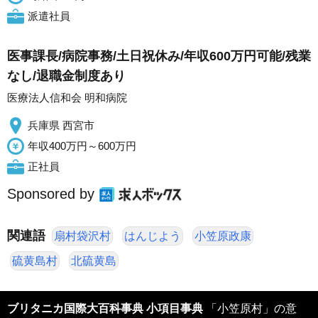
派遣社員
医事課長/病院事務/土日祝休み/年収600万円可能/残業
なし/退職金制度あり
医療法人信和会 明和病院
兵庫県 西宮市
年収400万円～600万円
正社員
Sponsored by
関連語
扇村袋沢村
はんじよう
小笠原政康
硫黄島村
北硫黄島
ブリタニカ国際大百科事典 小項目事典
「小笠原村」の意