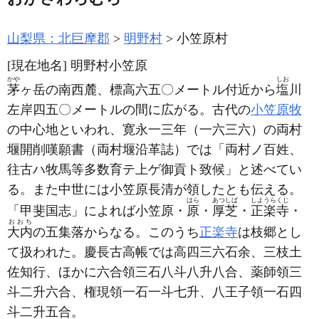
山梨県：北巨摩郡
明野村
小笠原村
[現在地名]
明野村小笠原
かや
しお
茅
ヶ岳の南西麓、標高六五〇メートル付近から
塩
川
左岸四五〇メートルの間に広がる。古代の
小笠原牧
の中心地といわれ、寛永一三年
（一六三六）
の両村
堰開削嘆願書
（両村堰沿革誌）
では「両村ノ百姓、
往古ハ牧馬等多数育テ上ゲ御貢ト致候」と述べてい
る。また中世には小笠原長清が領したとも伝える。
はら
あつしば
しようらくじ
「甲斐国志」によれば小笠原・
原
・
厚芝
・
正楽寺
・
おおち
大内
の五集落からなる。このうち
正楽寺
は枝郷とし
て扱われた。慶長古高帳では高四三六石余、三枝土
佐知行、ほかに六合領三石八斗八升八合、薬師領三
斗二升六合、権現領一石一斗七升、八王子領一石四
斗二升五合。