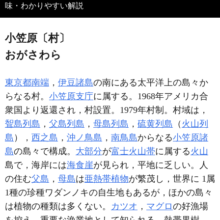
味・わかりやすい解説
小笠原〔村〕
おがさわら
東京都
南端
，
伊豆諸島
の南にある太平洋上の島々か
らなる村。
小笠原支庁
に属する。1968年アメリカ合
衆国より返還され，村設置。1979年村制。村域は，
聟島列島
，
父島列島
，
母島列島
，
硫黄列島
（
火山列
島
），
西之島
，
沖ノ鳥島
，
南鳥島
からなる
小笠原諸
島
の島々で構成。
大部分
が
富士火山帯
に属する
火山
島で，海岸には
海食崖
が見られ，平地に乏しい。人
の住む
父島
，
母島
は
亜熱帯植物
が繁茂し，世界に 1属
1種の珍種ワダンノキの自生地もあるが，ほかの島々
は植物の種類は多くない。
カツオ
，
マグロ
の好漁場