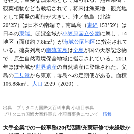
を控え，重要な漁業地として知られる。熱帯果樹，
観葉植物なども栽培されて，将来は漁業地，観光地
として開発の期待が大きい。沖ノ鳥島（北緯
20°25′）は日本の南端で，南鳥島（
東経
153°59′）は
日本の
東端
。ほぼ全域が
小笠原国立公園
に属し，14
2
地区（面積約 7.8km
）が
海域公園地区
に指定されて
いる。硫黄列島の
南硫黄島
は
全島
が国の天然記念物
で，原生自然環境保全地域に指定されている。2011
年ほぼ全域が
世界遺産
の自然遺産に登録された。父
島の
二見港
から東京，母島への定期便がある。面積
2
106.88km
。
人口
2929（2020）。
出典
ブリタニカ国際大百科事典 小項目事典
ブリタニカ国際大百科事典 小項目事典について
情報
大手企業での一般事務/20代活躍/充実研修で未経験か