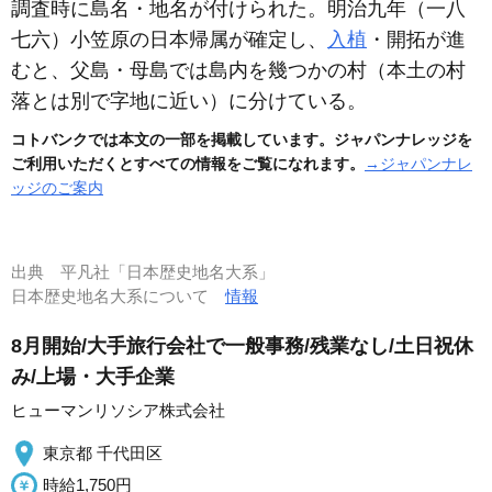
調査時に島名・地名が付けられた。明治九年
（一八
七六）
小笠原の日本帰属が確定し、
入植
・開拓が進
むと、父島・母島では島内を幾つかの村
（本土の村
落とは別で字地に近い）
に分けている。
コトバンクでは本文の一部を掲載しています。ジャパンナレッジを
ご利用いただくとすべての情報をご覧になれます。
→ジャパンナレ
ッジのご案内
出典
平凡社「日本歴史地名大系」
日本歴史地名大系について
情報
8月開始/大手旅行会社で一般事務/残業なし/土日祝休
み/上場・大手企業
ヒューマンリソシア株式会社
東京都 千代田区
時給1,750円