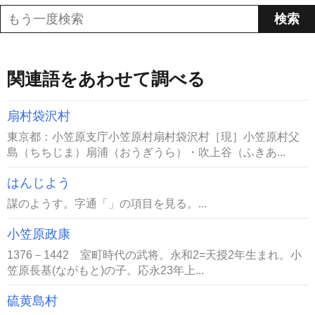
関連語をあわせて調べる
扇村袋沢村
東京都：小笠原支庁小笠原村扇村袋沢村［現］小笠原村父
島（ちちじま）扇浦（おうぎうら）・吹上谷（ふきあ...
はんじよう
謀のようす。字通「」の項目を見る。...
小笠原政康
1376－1442 室町時代の武将。永和2=天授2年生まれ。小
笠原長基(ながもと)の子。応永23年上...
硫黄島村