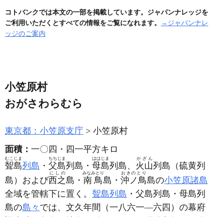
コトバンクでは本文の一部を掲載しています。ジャパンナレッジを
ご利用いただくとすべての情報をご覧になれます。
→ジャパンナレ
ッジのご案内
小笠原村
おがさわらむら
東京都：小笠原支庁
小笠原村
面積：
一〇四・四一平方キロ
むこじま
ちちじま
ははじま
かざん
聟島
列島
・
父島
列島・
母島
列島、
火山
列島
（硫黄列
にしの
みなみとり
おきのとり
島）
および
西之
島・
南鳥
島・
沖ノ鳥
島の
小笠原諸島
全域を管轄下に置く。
聟島列島
・父島列島・母島列
島の
島々
では、文久年間
（一八六一―六四）
の幕府