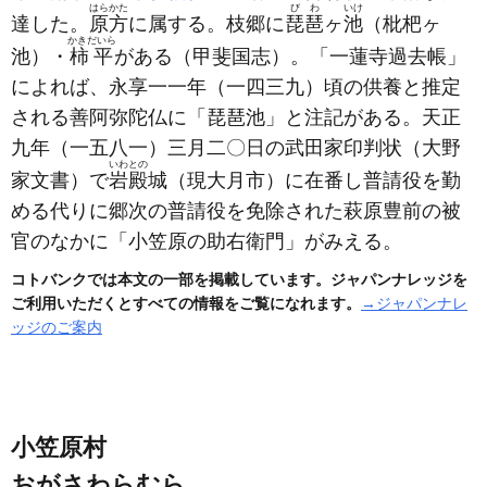
はらかた
びわ
いけ
達した。
原方
に属する。枝郷に
琵琶
ヶ
池
（枇杷ヶ
かきだいら
池）
・
柿平
がある
（甲斐国志）
。「一蓮寺過去帳」
によれば、永享一一年
（一四三九）
頃の供養と推定
される善阿弥陀仏に「琵琶池」と注記がある。天正
九年
（一五八一）
三月二〇日の武田家印判状
（大野
いわとの
家文書）
で
岩殿
城
（現大月市）
に在番し普請役を勤
める代りに郷次の普請役を免除された萩原豊前の被
官のなかに「小笠原の助右衛門」がみえる。
コトバンクでは本文の一部を掲載しています。ジャパンナレッジを
ご利用いただくとすべての情報をご覧になれます。
→ジャパンナレ
ッジのご案内
小笠原村
おがさわらむら