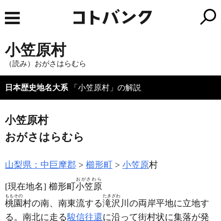
小笠原村
（読み）おがさはらむら
日本歴史地名大系
「小笠原村」の解説
小笠原村
おがさはらむら
山梨県：中巨摩郡
櫛形町
小笠原
村
おがさわら
[現在地名]
櫛形町
小笠原
ももその
たきざわ
桃園
村の南、南東流する
滝沢
川の両岸平地に立地す
る。南北に走る
駿信往還
に沿って街村状に集落が発