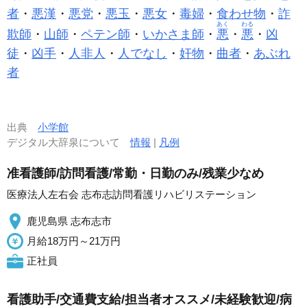
者
・
悪漢
・
悪党
・
悪玉
・
悪女
・
毒婦
・
食わせ物
・
詐
あく
わる
欺師
・
山師
・
ペテン師
・
いかさま師
・
悪
・
悪
・
凶
徒
・
凶手
・
人非人
・
人でなし
・
奸物
・
曲者
・
あぶれ
者
出典
小学館
デジタル大辞泉について
情報
|
凡例
准看護師/訪問看護/常勤・日勤のみ/残業少なめ
医療法人左右会 志布志訪問看護リハビリステーション
鹿児島県 志布志市
月給18万円～21万円
正社員
看護助手/交通費支給/担当者オススメ/未経験歓迎/病