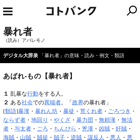
暴れ者
（読み）アバレモノ
デジタル大辞泉
「暴れ者」の意味・読み・例文・類語
あばれ‐もの【暴れ者】
１
乱暴な
行動
をする人。
２
ある
社会
での
異端者
。「
政界
の
暴れ者
」
[
類語
]
暴漢
・
暴れん坊
・
暴徒
・
荒くれ者
・
ごろつき
・
ならず者
・
地回り
・
やくざ
・
暴力団
・
無頼漢
・
無法
者
・
与太者
・
ごろ
・
ちんぴら
・
兇漢
・
凶賊
・
奸賊
・
海賊
・
山賊
・
賊徒
・
賊子
・
逆賊
・
謀反人
・
悪人
・
悪