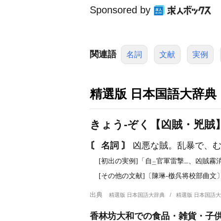
Sponsored by
関連語
名詞
文献
実例
精選版 日本国語大辞典
きょう‐ぞく【凶賊・兇賊
〘 名詞 〙
凶悪な賊。乱暴で、む
[初出の実例]「自
官軍雷撃
、凶賊霧
二
一
[その他の文献]〔陳琳‐檄呉将校部曲文
出典
精選版 日本国語大辞典
精選版 日本国語
香林坊大和での食品・雑貨・子供用