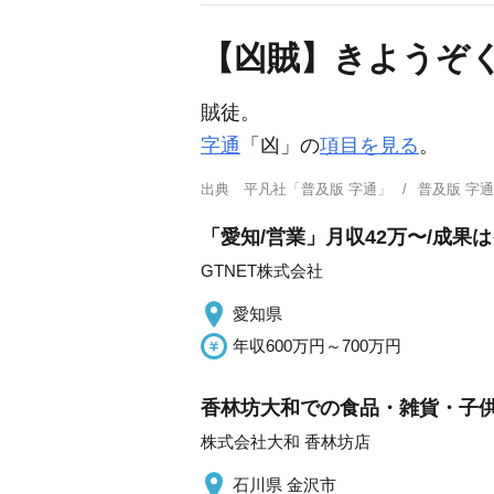
【凶賊】きようぞ
賊徒。
字通
「凶」の
項目を見る
。
出典
平凡社「普及版 字通」
普及版 字
「愛知/営業」月収42万〜/成
GTNET株式会社
愛知県
年収600万円～700万円
香林坊大和での食品・雑貨・子供用
株式会社大和 香林坊店
石川県 金沢市