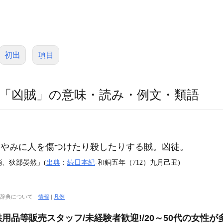
初出
項目
「凶賊」の意味・読み・例文・類語
】
やみに人を傷つけたり殺したりする賊。凶徒。
消、狄部晏然」(
出典
：
続日本紀
‐和銅五年（712）九月己丑)
〕
大辞典について
情報
|
凡例
品等販売スタッフ/未経験者歓迎!/20～50代の女性が