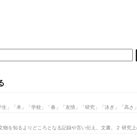
る
生」「本」「学校」「春」「友情」「研究」「泳ぎ」「高さ」な
文物を知るよりどころとなる記録や言い伝え。文書。２ 研究上の参