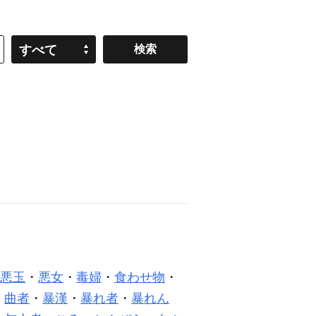
すべて
悪玉
・
悪女
・
毒婦
・
食わせ物
・
・
曲者
・
暴漢
・
暴れ者
・
暴れん