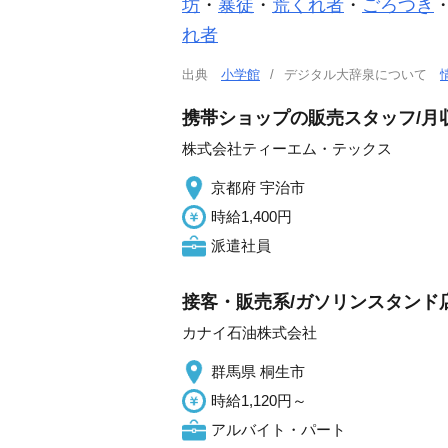
坊
・
暴徒
・
荒くれ者
・
ごろつき
れ者
出典
小学館
デジタル大辞泉について
携帯ショップの販売スタッフ/月
株式会社ティーエム・テックス
京都府 宇治市
時給1,400円
派遣社員
接客・販売系/ガソリンスタンド
カナイ石油株式会社
群馬県 桐生市
時給1,120円～
アルバイト・パート