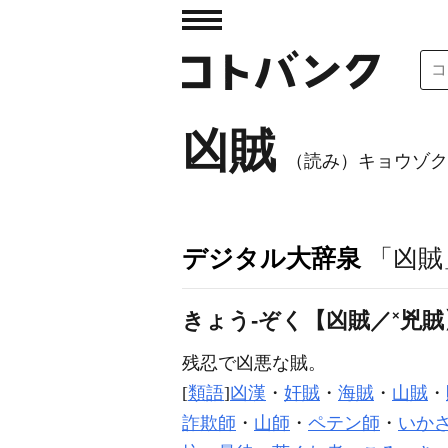
凶賊
（読み）キョウゾク
デジタル大辞泉
「凶賊
きょう‐ぞく【凶賊／
×
兇賊
残忍で凶悪な賊。
[
類語
]
凶漢
・
奸賊
・
海賊
・
山賊
・
詐欺師
・
山師
・
ペテン師
・
いか