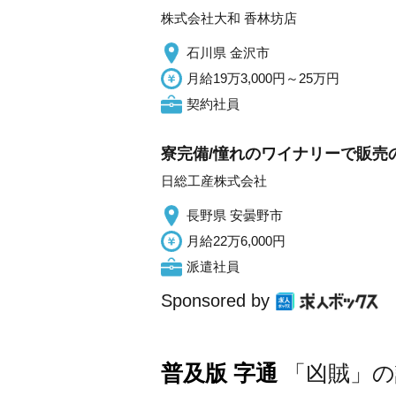
株式会社大和 香林坊店
石川県 金沢市
月給19万3,000円～25万円
契約社員
寮完備/憧れのワイナリーで販売の
日総工産株式会社
長野県 安曇野市
月給22万6,000円
派遣社員
Sponsored by
普及版 字通
「凶賊」の