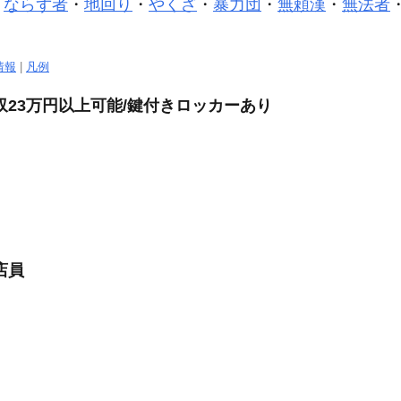
・
ならず者
・
地回り
・
やくざ
・
暴力団
・
無頼漢
・
無法者
情報
|
凡例
収23万円以上可能/鍵付きロッカーあり
店員