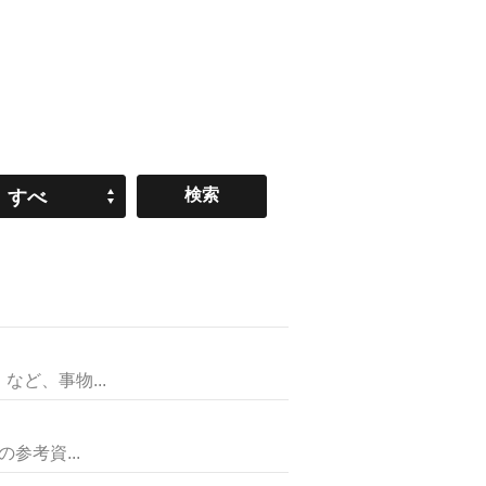
すべ
て
ど、事物...
考資...