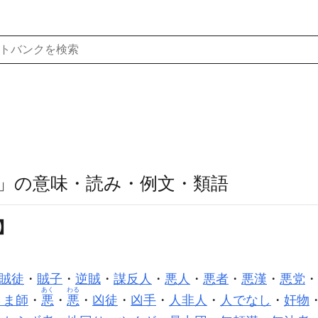
」の意味・読み・例文・類語
】
賊徒
・
賊子
・
逆賊
・
謀反人
・
悪人
・
悪者
・
悪漢
・
悪党
・
あく
わる
さま師
・
悪
・
悪
・
凶徒
・
凶手
・
人非人
・
人でなし
・
奸物