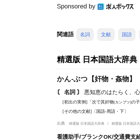
Sponsored by
関連語
名詞
文献
国語
精選版 日本国語大辞典
かん‐ぶつ【奸物・姦物】
〘 名詞 〙
悪知恵のはたらく、心
[初出の実例]「次で其奸物
の子
(カンブツ)
[その他の文献]〔国語‐周語・下〕
出典
精選版 日本国語大辞典
精選版 日本国語
看護助手/ブランクOK/交通費支