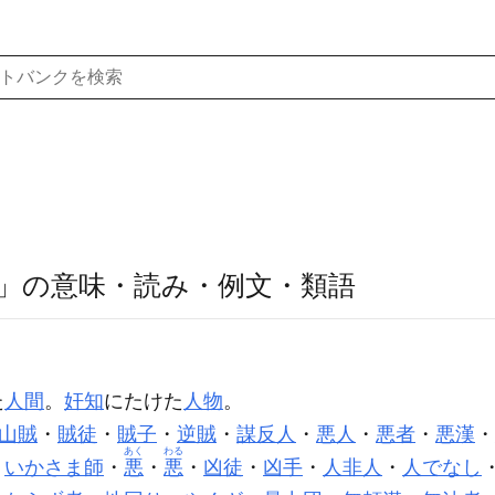
」の意味・読み・例文・類語
】
た
人間
。
奸知
にたけた
人物
。
山賊
・
賊徒
・
賊子
・
逆賊
・
謀反人
・
悪人
・
悪者
・
悪漢
・
あく
わる
・
いかさま師
・
悪
・
悪
・
凶徒
・
凶手
・
人非人
・
人でなし