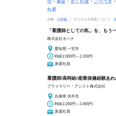
坊
・
暴徒
・
荒くれ者
・
ごろつき
れ者
出典
小学館
デジタル大辞泉について
「看護師としての私」を、もう一度
株式会社オハナ
愛知県 一宮市
時給2,000円～2,200円
派遣社員
看護師/高時給!産業保健経験あ
プライマリー・アシスト株式会社
兵庫県 伊丹市
時給2,200円～2,400円
派遣社員