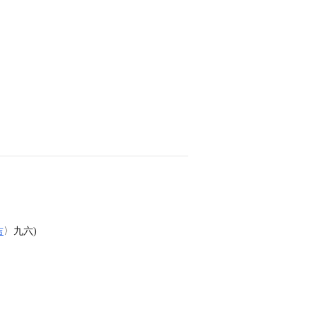
吉
〉九六)