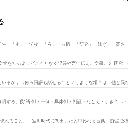
る
生」「本」「学校」「春」「友情」「研究」「泳ぎ」「高さ」な
文物を知るよりどころとなる記録や言い伝え。文書。２ 研究上の参
いるが，〈何ヵ国語も話せる〉というような場合は，他と異なる
明する」[類語]例・一例・具体例・例証・たとえ・引き合い・ケー
現れること。「室町時代に初出したと思われる言葉」[類語]放出・