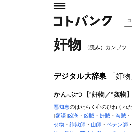
奸物
（読み）カンブツ
デジタル大辞泉
「奸物
かん‐ぶつ【
×
奸物／
×
姦物
悪知恵
のはたらく心のひねくれ
[
類語
]
凶漢
・
凶賊
・
奸賊
・
海賊
・
せ物
・
詐欺師
・
山師
・
ペテン師