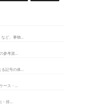
て
ど、事物...
考資...
記号の体...
ス・...
排...