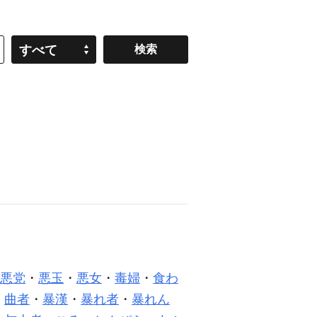
すべて
悪党
・
悪玉
・
悪女
・
毒婦
・
食わ
・
曲者
・
暴漢
・
暴れ者
・
暴れん