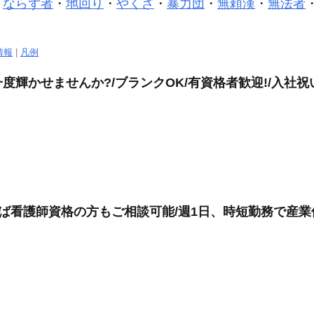
・
ならず者
・
地回り
・
やくざ
・
暴力団
・
無頼漢
・
無法者
情報
|
凡例
輝かせませんか?/ブランクOK/有資格者歓迎!/入社祝
れば看護師資格の方もご相談可能/週1日、時短勤務で産