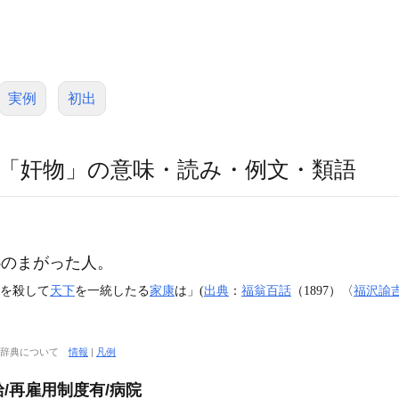
実例
初出
「奸物」の意味・読み・例文・類語
のまがった人。
を殺して
天下
を一統したる
家康
は」(
出典
：
福翁百話
（1897）〈
福沢諭
大辞典について
情報
|
凡例
給/再雇用制度有/病院