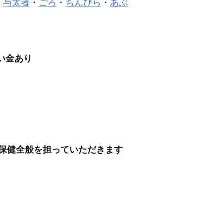
・
与太者
・
ごろ
・
ちんぴら
・
あぶ
い金あり
業保健全般を担っていただきます