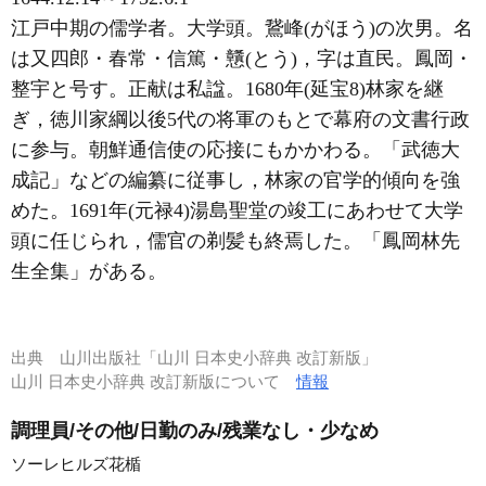
江戸中期の儒学者。大学頭。鵞峰(がほう)の次男。名
は又四郎・春常・信篤・戇(とう)，字は直民。鳳岡・
整宇と号す。正献は私諡。1680年(延宝8)林家を継
ぎ，徳川家綱以後5代の将軍のもとで幕府の文書行政
に参与。朝鮮通信使の応接にもかかわる。「武徳大
成記」などの編纂に従事し，林家の官学的傾向を強
めた。1691年(元禄4)湯島聖堂の竣工にあわせて大学
頭に任じられ，儒官の剃髪も終焉した。「鳳岡林先
生全集」がある。
出典
山川出版社「山川 日本史小辞典 改訂新版」
山川 日本史小辞典 改訂新版について
情報
調理員/その他/日勤のみ/残業なし・少なめ
ソーレヒルズ花楯