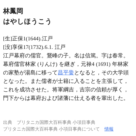
林鳳岡
はやしほうこう
[生]正保1(1644).江戸
[没]享保17(1732).6.1. 江戸
江戸幕府の儒官。鵞峰の子。名は信篤。字は春常。
幕府儒官林家 (りんけ) を継ぎ，元禄4 (1691) 年林家
の家塾が湯島に移って
昌平黌
となると，その大学頭
となった。また儒者が士籍に入ることを主張して，
これを成功させた。将軍綱吉，吉宗の信頼が厚く，
門下からは幕府および諸藩に仕える者を輩出した。
出典
ブリタニカ国際大百科事典 小項目事典
ブリタニカ国際大百科事典 小項目事典について
情報