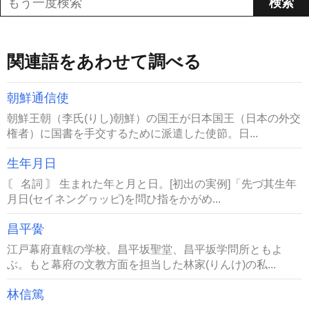
関連語をあわせて調べる
朝鮮通信使
朝鮮王朝（李氏(りし)朝鮮）の国王が日本国王（日本の外交
権者）に国書を手交するために派遣した使節。日...
生年月日
〘 名詞 〙 生まれた年と月と日。[初出の実例]「先づ其生年
月日(セイネングヮッピ)を問ひ指をかがめ...
昌平黌
江戸幕府直轄の学校。昌平坂聖堂、昌平坂学問所ともよ
ぶ。もと幕府の文教方面を担当した林家(りんけ)の私...
林信篤