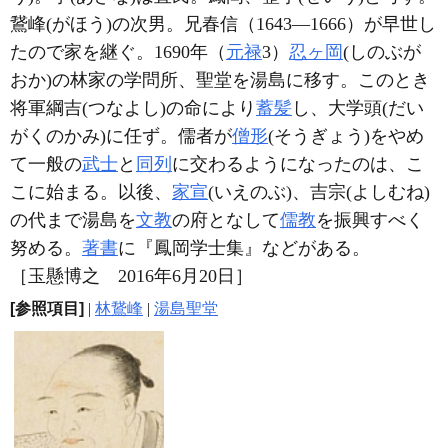
鵞峰(がほう)の次男。兄春信（1643―1666）が早世し
たので家を継ぐ。1690年（
元禄
3）
忍ヶ岡
(しのぶが
おか)の林家の学問所、聖堂を湯島に移す。このとき
将軍綱吉(つなよし)の命により
蓄髪
し、大学頭(だい
がくのかみ)に任ず。儒者が
僧形
(そうぎょう)をやめ
て一般の
武士
と
同列
に交わるようになったのは、こ
こに始まる。以後、
家宣
(いえのぶ)、吉宗(よしむね)
の代まで湯島を
文教
の府となして
儒教
を振興すべく
努める。
著書
に『鳳岡学士集』などがある。
［玉懸博之 2016年6月20日］
[参照項目]
|
林鵞峰
|
湯島聖堂