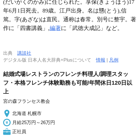
(だいがくのかみ)に任じられた。享保(きょうほう)17
年6月1日死去。89歳。江戸出身。名は戇(とう),信
篤。字(あざな)は直民。通称は春常。別号に整宇。著
作に「四書講義」,
編著
に「武徳大成記」など。
出典
講談社
デジタル版 日本人名大辞典+Plusについて
情報
|
凡例
結婚式場レストランのフレンチ料理人/調理スタッ
フ・本格フレンチ体験勤務も可能/年間休日120日以
上
宮の森フランセス教会
北海道 札幌市
月給25万円～26万円
正社員