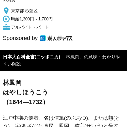
東京都 杉並区
時給1,300円～1,700円
アルバイト・パート
Sponsored by
日本大百科全書(ニッポニカ)
「林鳳岡」の意味・わかりや
すい解説
林鳳岡
はやしほうこう
（1644―1732）
江戸中期の儒者。名は信篤(のぶあつ)、または戇(と
う)。字(あざな)は直民。鳳岡、整宇(せいう)と号す。