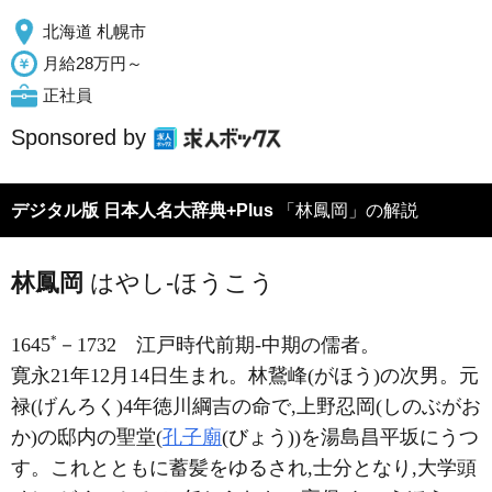
北海道 札幌市
月給28万円～
正社員
Sponsored by
デジタル版 日本人名大辞典+Plus
「林鳳岡」の解説
林鳳岡
はやし-ほうこう
*
1645
－1732
江戸時代前期-中期の儒者。
寛永21年12月14日生まれ。林鵞峰(がほう)の次男。元
禄(げんろく)4年徳川綱吉の命で,上野忍岡(しのぶがお
か)の邸内の聖堂(
孔子廟
(びょう))を湯島昌平坂にうつ
す。これとともに蓄髪をゆるされ,士分となり,大学頭