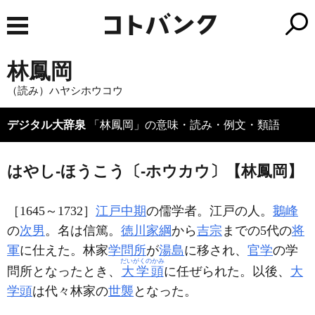
林鳳岡
（読み）ハヤシホウコウ
デジタル大辞泉
「林鳳岡」の意味・読み・例文・類語
はやし‐ほうこう〔‐ホウカウ〕【林鳳岡】
［1645～1732］
江戸
中期
の儒学者。江戸の人。
鵝峰
の
次男
。名は信篤。
徳川家綱
から
吉宗
までの5代の
将
軍
に仕えた。林家
学問所
が
湯島
に移され、
官学
の学
だいがくのかみ
問所となったとき、
大学頭
に任ぜられた。以後、
大
学頭
は代々林家の
世襲
となった。