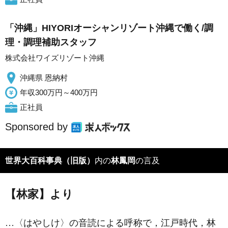
「沖縄」HIYORIオーシャンリゾート沖縄で働く/調
理・調理補助スタッフ
株式会社ワイズリゾート沖縄
沖縄県 恩納村
年収300万円～400万円
正社員
Sponsored by
世界大百科事典（旧版）
内の
林鳳岡
の言及
【林家】より
…〈はやしけ〉の音読による呼称で，江戸時代，
林