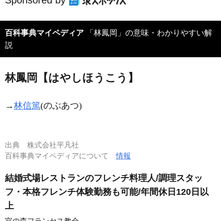
Sponsored by
百科事典マイペディア
「林鳳岡」の意味・わかりやすい解
説
林鳳岡【はやしほうこう】
→
林信篤
(のぶあつ)
出典
株式会社平凡社
百科事典マイペディアについて
情報
結婚式場レストランのフレンチ料理人/調理スタッ
フ・本格フレンチ体験勤務も可能/年間休日120日以
上
宮の森フランセス教会