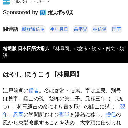
アルバイト・パート
Sponsored by
関連語
朝鮮通信使
生年月日
昌平黌
林信篤
門下
精選版 日本国語大辞典
「林鳳岡」の意味・読み・例文・類
語
はやし‐ほうこう【林鳳岡】
江戸前期の
儒者
。名は春常・信篤。字は直民。別号
は整宇。羅山の孫、鵞峰の第二子。元祿三年（
一六九
）、将軍綱吉の命により書を殿中の諸士に講じ、
翌
〇
年
、
忍岡
の学問所および
聖堂
を湯島に移し、
僧侶
の
風から束髪改服することを決め、大学頭に任ぜられ