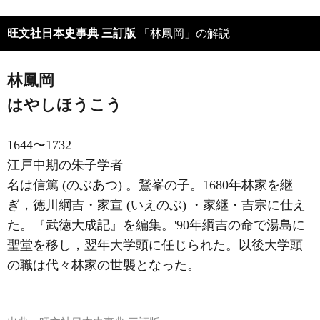
旺文社日本史事典 三訂版
「林鳳岡」の解説
林鳳岡
はやしほうこう
1644〜1732
江戸中期の朱子学者
名は信篤 (のぶあつ) 。鵞峯の子。1680年林家を継
ぎ，徳川綱吉・家宣 (いえのぶ) ・家継・吉宗に仕え
た。『武徳大成記』を編集。'90年綱吉の命で湯島に
聖堂を移し，翌年大学頭に任じられた。以後大学頭
の職は代々林家の世襲となった。