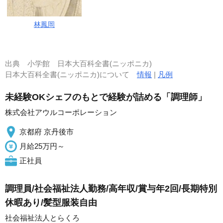
林鳳岡
出典
小学館 日本大百科全書(ニッポニカ)
日本大百科全書(ニッポニカ)について
情報
|
凡例
未経験OKシェフのもとで経験が詰める「調理師」
株式会社アウルコーポレーション
京都府 京丹後市
月給25万円～
正社員
調理員/社会福祉法人勤務/高年収/賞与年2回/長期特別
休暇あり/髪型服装自由
社会福祉法人とらくろ