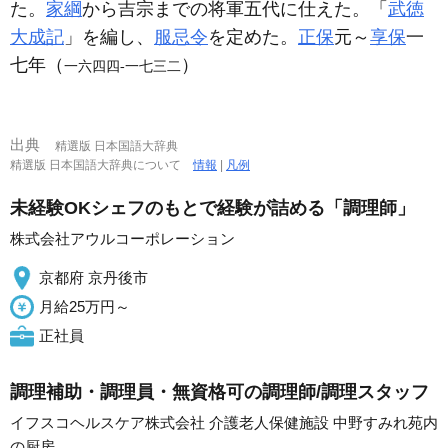
た。
家綱
から吉宗までの将軍五代に仕えた。「
武徳
大成記
」を編し、
服忌令
を定めた。
正保
元～
享保
一
七年（
）
一六四四‐一七三二
出典
精選版 日本国語大辞典
精選版 日本国語大辞典について
情報
|
凡例
未経験OKシェフのもとで経験が詰める「調理師」
株式会社アウルコーポレーション
京都府 京丹後市
月給25万円～
正社員
調理補助・調理員・無資格可の調理師/調理スタッフ
イフスコヘルスケア株式会社 介護老人保健施設 中野すみれ苑内
の厨房