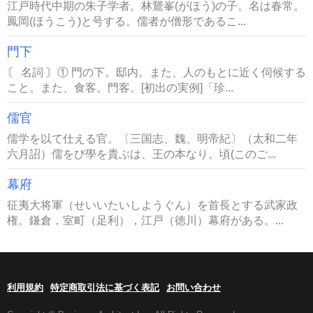
江戸時代中期の朱子学者。林鵞峯(がほう)の子。名は春常。
鳳岡(ほうこう)と号する。儒者が僧形であるこ...
門下
〘 名詞 〙① 門の下。邸内。また、人のもとに近く伺候する
こと。また、食客。門客。[初出の実例]「珍...
儒官
儒学を以て仕える官。〔三国志、魏、明帝紀〕（太和二年
六月詔）儒をび學を貴ぶは、王の本なり。頃(このご...
幕府
征夷大将軍（せいいたいしようぐん）を首長とする武家政
権。鎌倉，室町（足利），江戸（徳川）幕府がある。...
利用規約
特定商取引法に基づく表記
お問い合わせ