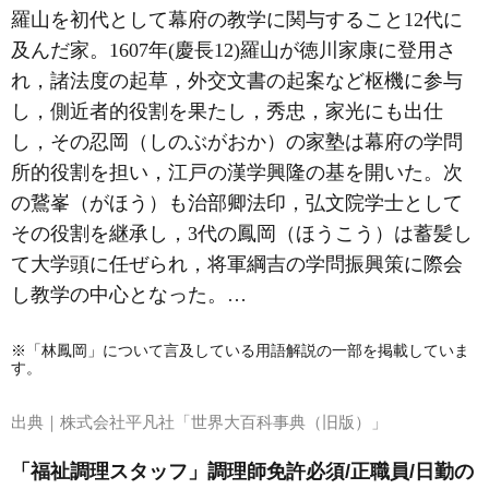
羅山
を初代として幕府の教学に関与すること12代に
及んだ家。1607年(慶長12)羅山が徳川家康に登用さ
れ，諸法度の起草，外交文書の起案など枢機に参与
し，側近者的役割を果たし，秀忠，家光にも出仕
し，その忍岡（しのぶがおか）の家塾は幕府の学問
所的役割を担い，江戸の漢学興隆の基を開いた。次
の鵞峯（がほう）も治部卿法印，弘文院学士として
その役割を継承し，3代の鳳岡（ほうこう）は蓄髪し
て大学頭に任ぜられ，将軍綱吉の学問振興策に際会
し教学の中心となった。…
※「林鳳岡」について言及している用語解説の一部を掲載していま
す。
出典｜
株式会社平凡社「世界大百科事典（旧版）」
「福祉調理スタッフ」調理師免許必須/正職員/日勤の