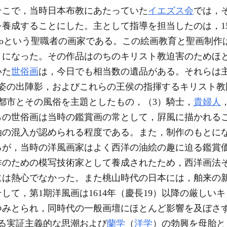
そこで，当時日本布教にあたっていた
イエズス会
では，
を養成することにした。主として指導を担当したのは，15
Nicolaoという聖職者の画家である。この絵画教育と聖画
うになった。その作品はのちのキリスト教迫害のためほ
いた
世俗画
は，今日でも相当数の遺品がある。それらは
冑姿の出陣影，およびこれらの王侯の指揮するキリスト教
都市とその風俗を主題としたもの，（3）騎士，
貴婦人
らの世俗画は当時の鑑賞画の常として，屛風に描かれる
油の混入が認められる程度である。また，制作のもとに
るが，当時の洋風画家はよく西洋の油絵の趣に迫る鑑賞
作のための模写技術家として養成されたため，西洋画法
には熱心でなかった。また桃山時代の日本には，舶来の
て，第1期洋風画は1614年（慶長19）以降の厳しいキ
つみとられ，同時代の一般画壇にほとんど影響を及ぼさ
る実証主義的な思潮および
蘭学
（
洋学
）の勃興を母胎と