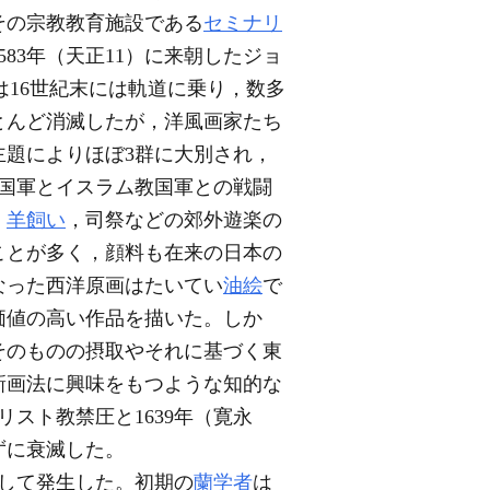
その宗教教育施設である
セミナリ
83年（天正11）に来朝したジョ
制作は16世紀末には軌道に乗り，数多
とんど消滅したが，洋風画家たち
主題によりほぼ3群に大別され，
国軍とイスラム教国軍との戦闘
，
羊飼い
，司祭などの郊外遊楽の
ことが多く，顔料も在来の日本の
なった西洋原画はたいてい
油絵
で
価値の高い作品を描いた。しか
そのものの摂取やそれに基づく東
新画法に興味をもつような知的な
リスト教禁圧と1639年（寛永
ずに衰滅した。
して発生した。初期の
蘭学者
は