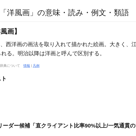
「洋風画」の意味・読み・例文・類語
洋風画】
に、西洋画の画法を取り入れて描かれた絵画。大きく、
られる。明治以降は洋画と呼んで区別する。
大辞典について
情報
|
凡例
スト
リーダー候補「直クライアント比率90%以上/一気通貫