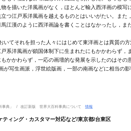
人物を描いた洋風画がなく，ほとんど輸入西洋画の模写
先立つ江戸系洋風画を越えるものとはいいがたい。また
司馬江漢のように西洋画論を書くことはなかったし，ま
おいてそれを担った人々にはじめて東洋画とは異質の方
江戸系洋風画が鎖国体制下に生まれたにもかかわらず，
にもかかわらず，一応の画壇的な発展を示したのはその意
風画が写生画派，浮世絵版画，一部の南画などに相当の影
科事典」
改訂新版 世界大百科事典について
情報
ケティング・カスタマー対応など/東京都/台東区