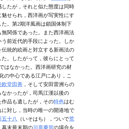
感したが，それと似た態度は同時
に魅せられ，西洋画が写実性にす
た。第2期洋風画は鎖国体制下
も無関係であった。また西洋画法
いう前近代的手段によった。しか
を伝統的絵画と対立する新画法の
した。したがって，彼らにとって
ではなかった。西洋画研究の材
化の中心である江戸にあり，こ
亜欧堂田善
，そして安田雷洲らの
らなかったが，司馬江漢以後の
た作品も遺したが，その
特色
はむ
れに対し，当時の唯一の開港地で
杉五十八
（いそはち），ついで
荒
，幕末最末期の
川原慶賀
の場合を