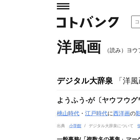
洋風画
（読み）ヨウ
デジタル大辞泉
「洋風
ようふう‐が〔ヤウフウグ
桃山時代
・
江戸時代
に
西洋画
の
出典
小学館
デジタル大辞泉について
一般事務/「複数名の募集」マー