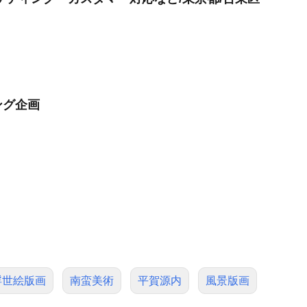
ング企画
浮世絵版画
南蛮美術
平賀源内
風景版画