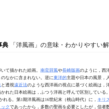
事典
「洋風画」の意味・わかりやすい解
づいて描かれた絵画。
南蛮屛風
や
長崎版画
のように，西
このなかに含まれない。逆に
東洋的
主題や日本の風景，
法
と透視
遠近法
のような西洋画の視点に基づく絵画は，
描かれた日本絵画は，ふつう洋画と呼んで区別している
れる。第1期洋風画は16世紀末（桃山時代）に，
キリ
リック
であったから，多数の聖画を必要としたが，信者