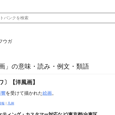
フウガ
画」の意味・読み・例文・類語
ワ〕【洋風画】
影響
を受けて描かれた
絵画
。
情報
|
凡例
ケティング・カスタマー対応など/東京都/台東区