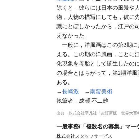
除くと，彼らには日本の風景や
物，人物の描写にしても，彼に
識にとぼしかったから，江戸の
えなかった。
一般に，洋風画はこの第2期に
える。この期の洋風画，ことに
化現象を母胎として誕生したの
の場合とはちがって，第2期洋
ある。
→
長崎派
→
南蛮美術
執筆者：
成瀬 不二雄
出典
株式会社平凡社「改訂新版 世界大百
一般事務/「複数名の募集」マー
株式会社スタッフサービス