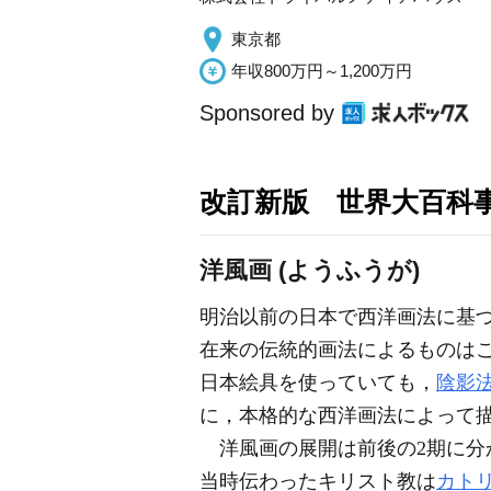
東京都
年収800万円～1,200万円
Sponsored by
改訂新版 世界大百科
洋風画 (ようふうが)
明治以前の日本で西洋画法に基
在来の伝統的画法によるものは
日本絵具を使っていても，
陰影
に，本格的な西洋画法によって
洋風画の展開は前後の2期に分か
当時伝わったキリスト教は
カト