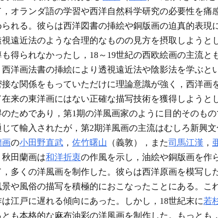
て，オランダ語の学習や西洋自然科学研究の必要性を痛
められる。彼らは西洋図書の挿絵や銅版画の迫真的表現
透視遠近法のような合理的なものの見方を摂取しようとし
も得られなかったし，18～19世紀の西欧絵画の主流と
，西洋画法書の挿絵により透視遠近法や陰影法を学ぶと
密接な関係をもっていただけに理論意識が強く，西洋画
て在来の東洋画にはない正確な描写技術を獲得しようと
得のためであり，第1期の洋風画家のように目的そのもの
通じて輸入されたが，第2期洋風画の主流はむしろ新興文
蘭画
の
小田野直武
，
佐竹曙山
（義敦），また
司馬江漢
，
。秋田蘭画は
和洋折衷
の作風を示し，油絵や銅版画を作
て，多くの洋風画を制作した。彼らは西洋原画を模写し
風景や風俗の描写を積極的におこなったことにある。こ
は江戸に遅れる傾向にあった。しかし，18世紀末に
若
っとも本格的な麻布油彩の洋風画を制作した。もっとも