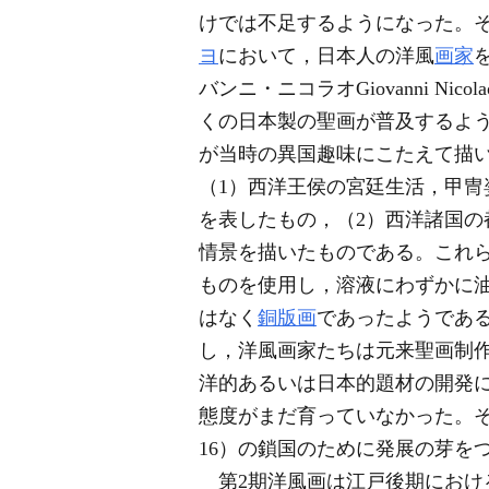
けでは不足するようになった。
ヨ
において，日本人の洋風
画家
バンニ・ニコラオGiovanni 
くの日本製の聖画が普及するよ
が当時の異国趣味にこたえて描
（1）西洋王侯の宮廷生活，甲
を表したもの，（2）西洋諸国の
情景を描いたものである。これ
ものを使用し，溶液にわずかに
はなく
銅版画
であったようであ
し，洋風画家たちは元来聖画制
洋的あるいは日本的題材の開発
態度がまだ育っていなかった。そし
16）の鎖国のために発展の芽を
第2期洋風画は江戸後期におけ