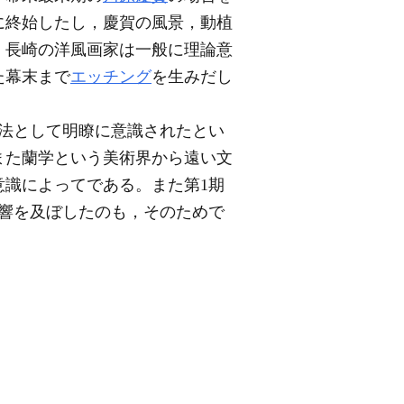
に終始したし，慶賀の風景，動植
，長崎の洋風画家は一般に理論意
た幕末まで
エッチング
を生みだし
法として明瞭に意識されたとい
また蘭学という美術界から遠い文
識によってである。また第1期
響を及ぼしたのも，そのためで