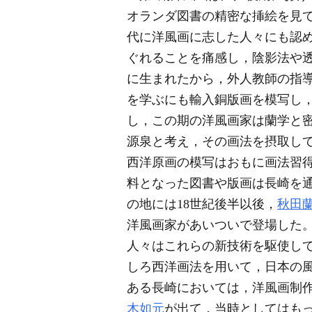
オランダ図書の精密な挿絵を見
代に洋風画に志した人々にも認
ぐれることを痛感し，陰影法や
に生まれたから，外人教師の指導
を学ぶにも輸入銅版画を模写し
し，この期の洋風画家は蘭学と
源泉と考え，その画法を摂取し
西洋原画の模写はおもに画法習
料となった図書や版画は長崎を
の地には18世紀後半以後，
秋田
洋風画家があいついで登場した
人々はこれらの新技術を駆使し
しろ西洋画法を用いて，日本の
ある長崎においては，洋風画制作
木如元
が出て，当時としてはも