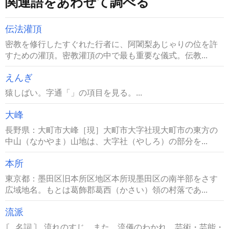
関連語をあわせて調べる
伝法灌頂
密教を修行したすぐれた行者に、阿闍梨あじゃりの位を許
すための灌頂。密教灌頂の中で最も重要な儀式。伝教...
えんぎ
猿しばい。字通「」の項目を見る。...
大峰
長野県：大町市大峰［現］大町市大字社現大町市の東方の
中山（なかやま）山地は、大字社（やしろ）の部分を...
本所
東京都：墨田区旧本所区地区本所現墨田区の南半部をさす
広域地名。もとは葛飾郡葛西（かさい）領の村落であ...
流派
〘 名詞 〙 流れのすじ。また、流儀のわかれ。芸術・芸能・