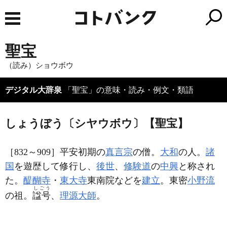
聖宝
（読み）ショウボウ
デジタル大辞泉
「聖宝」の意味・読み・例文・類語
しょうぼう〔シヤウボウ〕【聖宝】
［832～909］平安初期の
真言宗
の僧。
大和
の人。
諸
国
を遊歴して修行し、
後世
、
修験道
の
中興
と称され
た。
醍醐寺
・
東大寺
東南院などを
建立
。東密
小野流
しごう
の祖。
諡号
、
理源大師
。