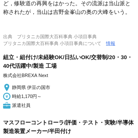
ど，修験道の再興をはかった。その流派は当山派と
称されたが，当山は吉野金峯山の奥の大峰をいう。
出典
ブリタニカ国際大百科事典 小項目事典
ブリタニカ国際大百科事典 小項目事典について
情報
組立・組付け/未経験OK/日払いOK/交替制/20・30・
40代活躍中/製造 工場
株式会社BREXA Next
静岡県 伊豆の国市
時給1,170円～
派遣社員
マスフローコントローラ/評価・テスト・実験/半導体
製造装置メーカー/半田付け