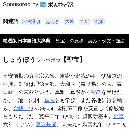
Sponsored by
関連語
伝法灌頂
えんぎ
大峰
本所
流派
精選版 日本国語大辞典
「聖宝」の意味・読み・例文・類語
しょうぼう
【聖宝】
シャウボウ
平安前期の真言宗の僧。東密小野流の祖。修験道の
中興。勅諡は理源大師。大和国（奈良県）の人。春
日親王の末裔という。真雅・真然から
密教
を受けた
が、三論・法相・
華厳
をも学び、また各地に行を積
み、
金峰山
に金剛蔵王像を安置して修験道
(きんぶせん)
をもりたてた。寛平二年（
）貞観寺座主。
延喜
八九〇
六年（
）
東寺長者
。天長九～延喜九年（
九〇六
八三二‐九