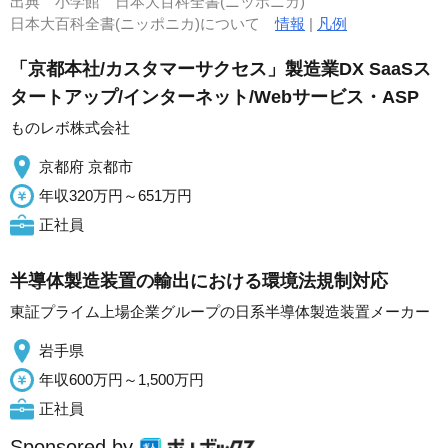
出典
小学館 日本大百科全書(ニッポニカ)
日本大百科全書(ニッポニカ)について
情報
|
凡例
「京都本社/カスタマーサクセス」製造業DX SaaSス
タートアップ/インターネット/Webサービス・ASP
ものレボ株式会社
京都府 京都市
年収320万円～651万円
正社員
半導体製造装置の輸出における環境法規制対応
東証プライム上場企業グループの日系半導体製造装置メーカー
岩手県
年収600万円～1,500万円
正社員
Sponsored by