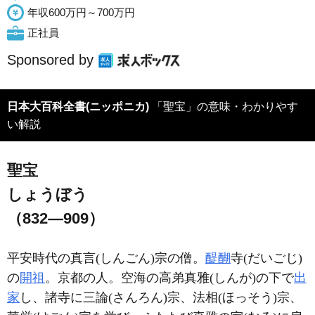
年収600万円～700万円
正社員
Sponsored by
日本大百科全書(ニッポニカ)
「聖宝」の意味・わかりやす
い解説
聖宝
しょうぼう
（832―909）
平安時代の真言(しんごん)宗の僧。
醍醐
寺(だいごじ)
の
開祖
。京都の人。空海の高弟真雅(しんが)の下で
出
家
し、諸寺に三論(さんろん)宗、法相(ほっそう)宗、