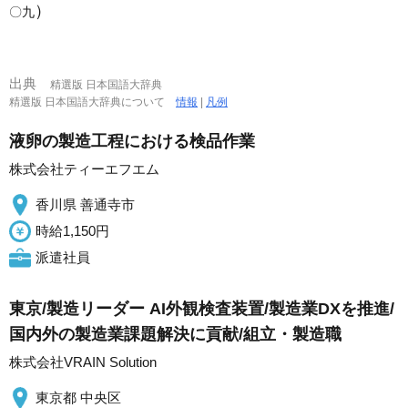
）
〇九
出典
精選版 日本国語大辞典
精選版 日本国語大辞典について
情報
|
凡例
液卵の製造工程における検品作業
株式会社ティーエフエム
香川県 善通寺市
時給1,150円
派遣社員
東京/製造リーダー AI外観検査装置/製造業DXを推進/
国内外の製造業課題解決に貢献/組立・製造職
株式会社VRAIN Solution
東京都 中央区