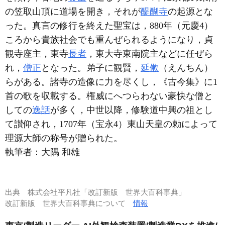
の笠取山頂に道場を開き，それが
醍醐寺
の起源とな
った。真言の修行を終えた聖宝は，880年（元慶4）
ころから貴族社会でも重んぜられるようになり，貞
観寺座主，東寺
長者
，東大寺東南院主などに任ぜら
れ，
僧正
となった。弟子に観賢，
延敒
（えんちん）
らがある。諸寺の造像に力を尽くし，《古今集》に1
首の歌を収載する。権威にへつらわない豪快な僧と
しての
逸話
が多く，中世以降，修験道中興の祖とし
て讃仰され，1707年（宝永4）東山天皇の勅によって
理源大師の称号が贈られた。
執筆者：
大隅 和雄
出典
株式会社平凡社「改訂新版 世界大百科事典」
改訂新版 世界大百科事典について
情報