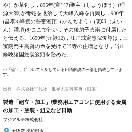
や）が草創し，895年(寛平7)聖宝（しようぼう）(理
源大師)が毒蛇を退治して大峰入峰を再興し，900年
(昌泰3)峰授の秘密灌頂（かんぢよう）(恵印（えい
ん）灌頂)をここで行い，その後弟子貞崇に付属した
と伝える。1699年(元禄12)，江戸戒定慧院俊尊は，三
宝院門主高賢の命を受けて当寺の住職となり，当山
修験諸国総袈裟頭を務めた。…
※「聖宝」について言及している用語解説の一部を掲載していま
す。
出典｜
株式会社平凡社「世界大百科事典（旧版）」
製造「組立・加工」/業務用エアコンに使用する金属
の加工・塗装・組立など日勤
フジアルテ株式会社
大阪府 岸和田市