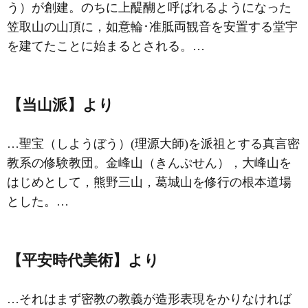
う）が創建。のちに上醍醐と呼ばれるようになった
笠取山の山頂に，如意輪･准胝両観音を安置する堂宇
を建てたことに始まるとされる。…
【当山派】より
…
聖宝
（しようぼう）(理源大師)を派祖とする真言密
教系の修験教団。金峰山（きんぷせん），大峰山を
はじめとして，熊野三山，葛城山を修行の根本道場
とした。…
【平安時代美術】より
…それはまず密教の教義が造形表現をかりなければ