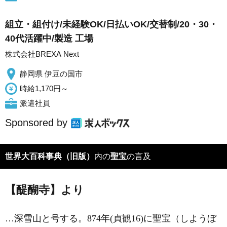
組立・組付け/未経験OK/日払いOK/交替制/20・30・
40代活躍中/製造 工場
株式会社BREXA Next
静岡県 伊豆の国市
時給1,170円～
派遣社員
Sponsored by
世界大百科事典（旧版）
内の
聖宝
の言及
【醍醐寺】より
…深雪山と号する。874年(貞観16)に
聖宝
（しようぼ