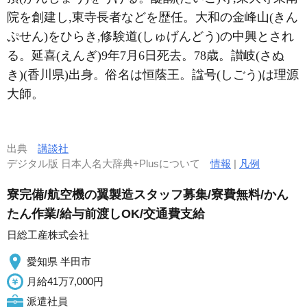
院を創建し,東寺長者などを歴任。大和の金峰山(きん
ぷせん)をひらき,修験道(しゅげんどう)の中興とされ
る。延喜(えんぎ)9年7月6日死去。78歳。讃岐(さぬ
き)(香川県)出身。俗名は恒蔭王。諡号(しごう)は理源
大師。
出典
講談社
デジタル版 日本人名大辞典+Plusについて
情報
|
凡例
寮完備/航空機の翼製造スタッフ募集/寮費無料/かん
たん作業/給与前渡しOK/交通費支給
日総工産株式会社
愛知県 半田市
月給41万7,000円
派遣社員