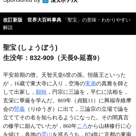
改訂新版 世界大百科事典
「聖宝」の意味・わかりやすい
解説
聖宝 (しょうぼう)
生没年：832-909（天長9-延喜9）
平安前期の僧。天智天皇6世の孫。恒蔭王といった
が，16歳で東大寺に入り，空海の
実弟
の真雅を師と
して出家し，
願暁
，円宗に三論を，平仁に法相を，
玄栄に華厳を学んだ。869年（貞観11）に興福寺維摩
会の
竪義
（りゆうぎ）に出て，三論宗の立場で論を
立ててその名を知られるようになった。その間真言
の修学に励んでいたが，860年
ころ
から山林修行に心
を傾け，各地の
霊山
を巡るうち，874年に京都の東南