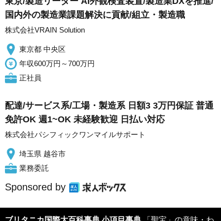
東京/製造リーダー AI外観検査装置/製造業DXを推進/
国内外の製造業課題解決に貢献/組立・製造職
株式会社VRAIN Solution
東京都 中央区
年収600万円～700万円
正社員
配達/サービス系/工場・製造系 日額3 3万円保証 普通
免許OK 週1~OK 未経験歓迎 日払い対応
株式会社パシフィックワンマイルサポート
埼玉県 越谷市
業務委託
Sponsored by
ブリタニカ国際大百科事典 小項目事典
「聖宝」の意味・わ