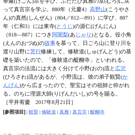
華厳(けごん)宗を学び、ふたたび真雅の室(むろ)に戻
って真言宗を学ぶ。880年（元慶4）
高野山
(こうやさ
ん)の真然(しんぜん)（804／812―891）に学び、887
年（仁和3）には東寺(
とうじ
)の源仁(げんにん)
（818―887）につき
阿闍梨
(あ
じゃり
)となる。役小角
(えんのおづぬ)の
故事
を慕って、日ごろ山に登り川を
渡り山野に
苦行
修練して、修験道(しゅげんどう)の基
礎を築いたので、「修験道の醍醐寺」といわれる。
真言宗の法流には大きく分けて小野(おの)流と
広沢
(ひろさわ)流があるが、小野流は、彼の弟子観賢(
か
んげん
)から広まったので、聖宝はその祖師と仰がれ
る。のちに理源大師(りげんだいし)の号を賜る。
［平井宥慶 2017年8月21日］
[参照項目]
|
観賢
|
修験道
|
真雅
|
真言宗
|
醍醐寺