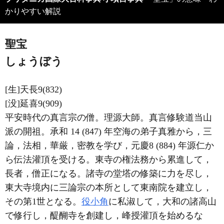
かりやすい解説
聖宝
しょうぼう
[生]天長9(832)
[没]延喜9(909)
平安時代の真言宗の僧。理源大師。真言修験道当山
派の開祖。承和 14 (847) 年空海の弟子真雅から，三
論，法相，華厳，密教を学び，元慶8 (884) 年源仁か
ら伝法灌頂を受ける。東寺の権法務から累進して，
長者，僧正になる。諸寺の堂塔の修築に力を尽し，
東大寺境内に三論宗の本所として東南院を建立し，
その第1世となる。
役小角
に私淑して，大和の諸高山
で修行し，醍醐寺を創建し，峰授灌頂を始めるな