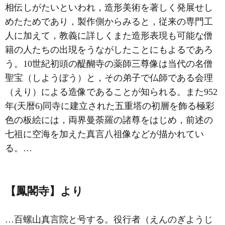
相伝しがたいといわれ，造形美術を著しく発展せし
めたためであり，製作側からみると，従来の専門工
人に加えて，教義に詳しくまた造形表現も可能な僧
籍の人たちの出現をうながしたことにもよるであろ
う。10世紀初頭の醍醐寺の薬師三尊像は当代の名僧
聖宝（しようぼう）と，その弟子で仏師である会理
（えり）による造像であることが知られる。また952
年(天暦6)同寺に建立された五重塔の初層を飾る極彩
色の板絵には，両界曼荼羅の諸尊をはじめ，前述の
七祖に空海を加えた真言八祖像などが描かれてい
る。…
【鳳閣寺】より
…百螺山真言院と号する。役行者（えんのぎようじ