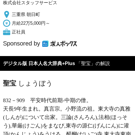
株式会社スタッフサービス
三重県 朝日町
月給22万5,000円～
正社員
Sponsored by
デジタル版 日本人名大辞典+Plus
「聖宝」の解説
聖宝
しょうぼう
832－909
平安時代前期-中期の僧。
天長9年生まれ。真言宗。小野流の祖。東大寺の真雅
(しんが)について出家。三論(さんろん),法相(ほっそ
う),華厳(けごん)をまなび,東寺の源仁(げんにん)に灌
頂(かんじょう)をうける。醍醐(だいご)寺,東大寺東南