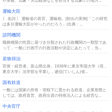
や警報、気象・火山観測などを担当する気象庁の地方...
運輸大臣
〘 名詞 〙 運輸省の長官。運輸相。[初出の実例]「この研究
は多分運輸大臣がやったのだろう」(出典：...
諮問機関
職務権限の性質に基づき分類された行政機関の一類型であ
って，一般に行政庁の行政活動や決定にあたって，当...
若狭得治
官僚・経営者。富山県出身。1938年に東京帝国大学（現，
東京大学）法学部を卒業し，逓信(ていしん)省...
国有鉄道
一般には国家の所有・管轄下に置かれる鉄道。企業形態と
しては、政府直営、政府出資の特殊法人による経営な...
中央官庁