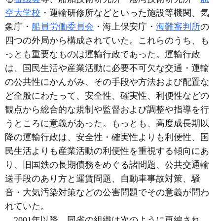
空大学校
・運輸研修所などといった施設等機関、気
象庁・
船員労働委員会
・海上保安庁・
海難審判所
の
四つの外局から構成されていた。これらのうち、も
っとも重要なものは運輸行政であった。運輸行政
は、国民生活や産業活動に必要不可欠な交通・運輸
の公共性にかんがみ、その手段や方法および配置な
ど全般にわたって、安全性、確実性、利便性などの
観点から総合的な規制や監督および調整や指導を行
うところに意義があった。もっとも、高度成長期以
降の運輸行政は、安全性・確実性よりも利便性、国
民生活よりも産業活動の利便性を重視する傾向にあ
り、旧国鉄の長期債務をめぐる諸問題、公共交通輸
送手段のあり方と運賃問題、自動車事故対策、騒
音・大気汚染対策などの公害問題でその意義が問わ
れていた。
2001年以降、同省の組織は次のように再編され