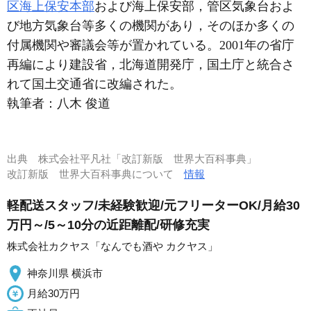
区海上保安本部
および海上保安部，管区気象台およ
び地方気象台等多くの機関があり，そのほか多くの
付属機関や審議会等が置かれている。2001年の省庁
再編により建設省，北海道開発庁，国土庁と統合さ
れて国土交通省に改編された。
執筆者：
八木 俊道
出典
株式会社平凡社「改訂新版 世界大百科事典」
改訂新版 世界大百科事典について
情報
軽配送スタッフ/未経験歓迎/元フリーターOK/月給30
万円～/5～10分の近距離配/研修充実
株式会社カクヤス「なんでも酒や カクヤス」
神奈川県 横浜市
月給30万円