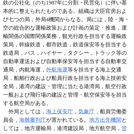
鉄の公社化（のち1987年に分割・民営化）に伴い基
本的に整えられたものである。組織は大臣官房およ
び七つの局，外局4機関からなる。局には，陸・海・
空の総合的な運輸政策および計画の策定・推進，運
輸関係の国際関係業務，観光行政を担当する運輸政
策局，幹線鉄道，都市鉄道，鉄道保安等を担当する
鉄道局，バス，ハイヤー，タクシー，トラック等の
自動車運送および自動車保安等を担当する自動車交
通局，内航海運，
外航海運
等を担当する海上交通
局，船舶行政および船員行政を担当する海上技術安
全局，港湾の建設・管理に当たる港湾局，航空行政
一般および飛行場の建設と管理・航空保安等を担当
する航空局がある。
外局としては，
海上保安庁
，
気象庁
，船員労働委
員会，
海難審判庁
が置かれている。
地方出先機関
と
しては，地方運輸局，港湾建設局，地方航空局，
管