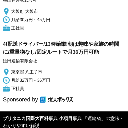
福山通運株式会社
大阪府 大阪市
月給30万円～45万円
正社員
4t配送ドライバー/13時始業!朝は趣味や家族の時間
に/重量物なし/固定ルートで月36万円可能
鎗田運輸有限会社
東京都 八王子市
月給32万円～36万円
正社員
Sponsored by
ブリタニカ国際大百科事典 小項目事典
「運輸省」の意味・
わかりやすい解説