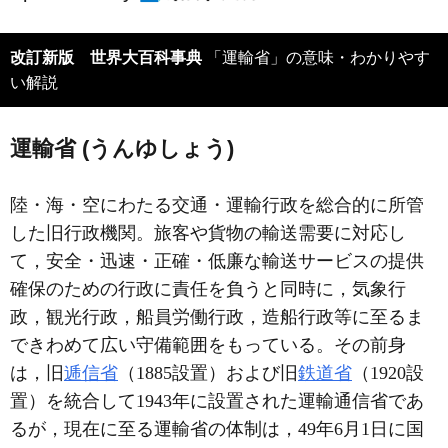
改訂新版 世界大百科事典
「運輸省」の意味・わかりやす
い解説
運輸省 (うんゆしょう)
陸・海・空にわたる交通・運輸行政を総合的に所管
した旧行政機関。旅客や貨物の輸送需要に対応し
て，安全・迅速・正確・低廉な輸送サービスの提供
確保のための行政に責任を負うと同時に，気象行
政，観光行政，船員労働行政，造船行政等に至るま
できわめて広い守備範囲をもっている。その前身
は，旧
逓信省
（1885設置）および旧
鉄道省
（1920設
置）を統合して1943年に設置された運輸通信省であ
るが，現在に至る運輸省の体制は，49年6月1日に国