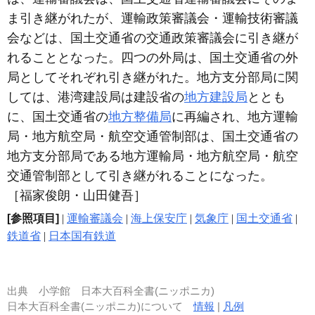
ま引き継がれたが、運輸政策審議会・運輸技術審議
会などは、国土交通省の交通政策審議会に引き継が
れることとなった。四つの外局は、国土交通省の外
局としてそれぞれ引き継がれた。地方支分部局に関
しては、港湾建設局は建設省の
地方建設局
ととも
に、国土交通省の
地方整備局
に再編され、地方運輸
局・地方航空局・航空交通管制部は、国土交通省の
地方支分部局である地方運輸局・地方航空局・航空
交通管制部として引き継がれることになった。
［福家俊朗・山田健吾］
[参照項目]
|
運輸審議会
|
海上保安庁
|
気象庁
|
国土交通省
|
鉄道省
|
日本国有鉄道
出典
小学館 日本大百科全書(ニッポニカ)
日本大百科全書(ニッポニカ)について
情報
|
凡例