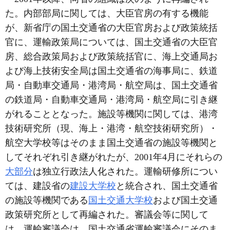
た。内部部局に関しては、大臣官房の有する機能
が、新省庁の国土交通省の大臣官房および政策統括
官に、運輸政策局については、国土交通省の大臣官
房、総合政策局および政策統括官に、海上交通局お
よび海上技術安全局は国土交通省の海事局に、鉄道
局・自動車交通局・港湾局・航空局は、国土交通省
の鉄道局・自動車交通局・港湾局・航空局に引き継
がれることとなった。施設等機関に関しては、港湾
技術研究所（現、海上・港湾・航空技術研究所）・
航空大学校等はそのまま国土交通省の施設等機関と
してそれぞれ引き継がれたが、2001年4月にそれらの
大部分
は独立行政法人化された。運輸研修所につい
ては、建設省の
建設大学校
と統合され、国土交通省
の施設等機関である
国土交通大学校
および国土交通
政策研究所として再編された。審議会等に関して
は、運輸審議会は、国土交通省運輸審議会にそのま