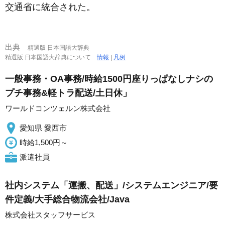
交通省に統合された。
出典
精選版 日本国語大辞典
精選版 日本国語大辞典について
情報
|
凡例
一般事務・OA事務/時給1500円座りっぱなしナシの
プチ事務&軽トラ配送/土日休」
ワールドコンツェルン株式会社
愛知県 愛西市
時給1,500円～
派遣社員
社内システム「運搬、配送」/システムエンジニア/要
件定義/大手総合物流会社/Java
株式会社スタッフサービス