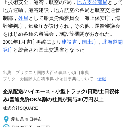
上技術安全，港湾，航空の7局，
地方支分部局
として
地方運輸，港湾建設，地方航空の各局と航空交通管
制部，
外局
として船員労働委員会，海上保安庁，海
難審判庁，気象庁が設けられ，その他，運輸審議会
をはじめ各種の審議会，施設等機関がおかれた。
2001年1月省庁再編により
建設省
，
国土庁
，
北海道開
発庁
と統合され国土交通省となった。
出典
ブリタニカ国際大百科事典 小項目事典
ブリタニカ国際大百科事典 小項目事典について
情報
企業配送/ハイエース・小型トラック/日勤/土日祝休
み/普通免許OK/4割の社員が賞与40万円以上
株式会社SQUARE
愛知県 春日井市