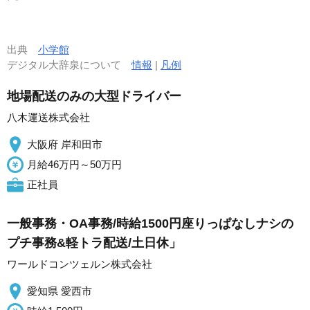
出典
小学館
デジタル大辞泉について
情報
|
凡例
地場配送のみの大型ドライバー
八木運送株式会社
大阪府 岸和田市
月給46万円～50万円
正社員
一般事務・OA事務/時給1500円座りっぱなしナシの
プチ事務&軽トラ配送/土日休」
ワールドコンツェルン株式会社
愛知県 愛西市