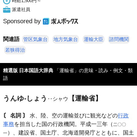
時給1,500円～
派遣社員
Sponsored by
関連語
管区気象台
地方気象台
運輸大臣
諮問機関
若狭得治
精選版 日本国語大辞典
「運輸省」の意味・読み・例文・類
語
うんゆ‐しょう
【運輸省】
‥シャウ
〘 名詞 〙
水、陸、空の運輸並びに観光などの
行政
事務
を担当した国の行政機関。平成一三年（
二〇〇
）、建設省、国土庁、北海道開発庁とともに、国土
一