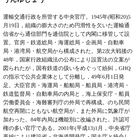
運輸交通行政を所管する中央官庁。1945年(昭和20)5
月19日，組織の膨大さのため円滑性を欠いた運輸通
信省から通信部門を逓信院として内閣に移管して設
置。官房・鉄道総局・海運総局・企画局・自動車
局・港湾局・航空局から構成された。第2次大戦後の
48年，国家行政組織法の公布により設置法の立案が
図られたが，国有鉄道の扱いをめぐって紛糾，GHQ
の指示で公共企業体として分離し，49年6月1日発
足。大臣官房・海運局・船舶局・船員局・港湾局・
鉄道監督局・自動車局の内局と，海上保安庁・船員
労働委員会・海難審判庁の外局で再構成。のち民間
航空再開にともない航空局が，また外局に気象庁が
加わった。84年内局は機能別に改編された。許認可
権の多い官庁である。2001年(平成13)1月，中央省庁
再編により建設省・北海道開発庁・国土庁と統合し