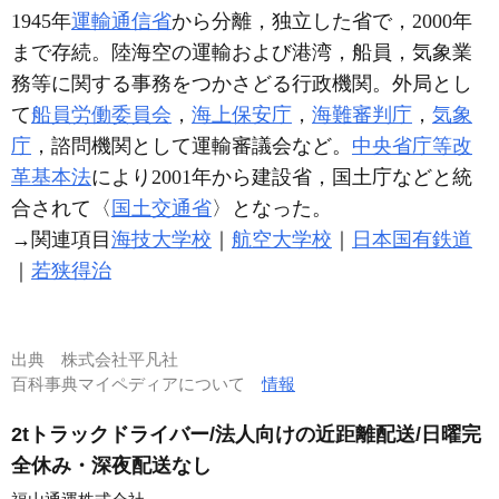
1945年
運輸通信省
から分離，独立した省で，2000年
まで存続。陸海空の運輸および港湾，船員，気象業
務等に関する事務をつかさどる行政機関。外局とし
て
船員労働委員会
，
海上保安庁
，
海難審判庁
，
気象
庁
，諮問機関として運輸審議会など。
中央省庁等改
革基本法
により2001年から建設省，国土庁などと統
合されて〈
国土交通省
〉となった。
→関連項目
海技大学校
｜
航空大学校
｜
日本国有鉄道
｜
若狭得治
出典
株式会社平凡社
百科事典マイペディアについて
情報
2tトラックドライバー/法人向けの近距離配送/日曜完
全休み・深夜配送なし