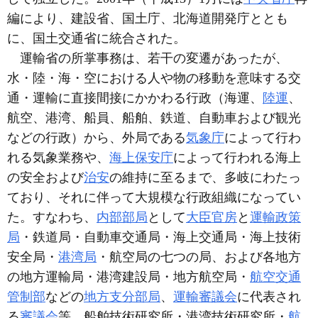
編により、建設省、国土庁、北海道開発庁ととも
に、国土交通省に統合された。
運輸省の所掌事務は、若干の変遷があったが、
水・陸・海・空における人や物の移動を意味する交
通・運輸に直接間接にかかわる行政（海運、
陸運
、
航空、港湾、船員、船舶、鉄道、自動車および観光
などの行政）から、外局である
気象庁
によって行わ
れる気象業務や、
海上保安庁
によって行われる海上
の安全および
治安
の維持に至るまで、多岐にわたっ
ており、それに伴って大規模な行政組織になってい
た。すなわち、
内部部局
として
大臣官房
と
運輸政策
局
・鉄道局・自動車交通局・海上交通局・海上技術
安全局・
港湾局
・航空局の七つの局、および各地方
の地方運輸局・港湾建設局・地方航空局・
航空交通
管制部
などの
地方支分部局
、
運輸審議会
に代表され
る
審議会
等、船舶技術研究所・港湾技術研究所・
航