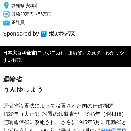
愛知県 安城市
月給23万円～55万円
正社員
Sponsored by
日本大百科全書(ニッポニカ)
「運輸省」の意味・わかりや
すい解説
運輸省
うんゆしょう
運輸省設置法によって設置された国の行政機関。
1920年（大正9）設置の鉄道省が、1943年（昭和18）
運輸通信省に改組され、さらに1945年5月に運輸省と
して独立した。2001年（平成13）1月には
中央省庁
再