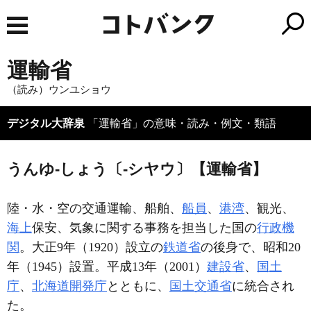
運輸省
（読み）ウンユショウ
デジタル大辞泉
「運輸省」の意味・読み・例文・類語
うんゆ‐しょう〔‐シヤウ〕【運輸省】
陸・水・空の交通運輸、船舶、
船員
、
港湾
、観光、
海上
保安、気象に関する事務を担当した国の
行政機
関
。大正9年（1920）設立の
鉄道省
の後身で、昭和20
年（1945）設置。平成13年（2001）
建設省
、
国土
庁
、
北海道開発庁
とともに、
国土交通省
に統合され
た。