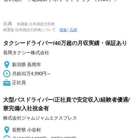
出典
精選版 日本国語大辞典
精選版 日本国語大辞典について
情報
|
凡例
タクシードライバー/40万超の月収実績・保証あり
長岡タクシー株式会社
新潟県 長岡市
月給31万4,990円～
正社員
大型バスドライバー/正社員で安定収入/経験者優遇/
寮完備/入社祝金有
株式会社ジャムジャムエクスプレス
長野県 小谷村