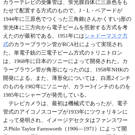
カラーテレビの受像管は、蛍光膜自体に三原色をも
たせて配置する方式のもので、J・L・ベアードが
1944年に三原色でつくった三角錐(さんかくすい)形の
蛍光体に三方向から電子ビームを照射する方式を考
えたのが最初である。1951年には
シャドーマスク方
式
のカラーブラウン管がRCA社によって実現され
た。単電子銃の三電子ビーム方式のトリニトロン
は、1968年に日本のソニーによって開発された。カ
ラーブラウン管が角形になったのは、1958年NHKの
開発による。また、薄形化については、白黒2インチ
のものを1982年にソニーが、カラー3インチのものを
1985年にシャープが発売している。
テレビカメラは、最初は機械式であったが、電子
管式のアイコノスコープが1933年にツウォリキンに
よって発明され、イメージデセクタはファンスワー
スPhilo Taylor Farnsworth（1906―1971）によって開