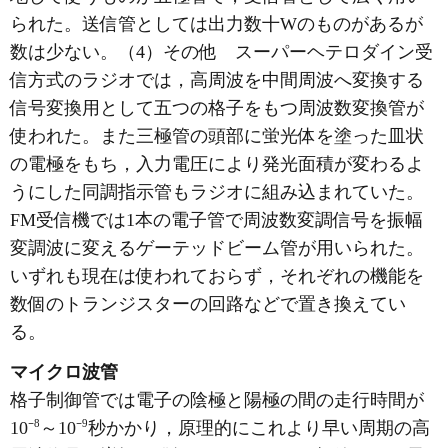
られた。送信管としては出力数十Wのものがあるが
数は少ない。（4）その他 スーパーヘテロダイン受
信方式のラジオでは，高周波を中間周波へ変換する
信号変換用として五つの格子をもつ周波数変換管が
使われた。また三極管の頭部に蛍光体を塗った皿状
の電極をもち，入力電圧により発光面積が変わるよ
うにした同調指示管もラジオに組み込まれていた。
FM受信機では1本の電子管で周波数変調信号を振幅
変調波に変えるゲーテッドビーム管が用いられた。
いずれも現在は使われておらず，それぞれの機能を
数個のトランジスターの回路などで置き換えてい
る。
マイクロ波管
格子制御管では電子の陰極と陽極の間の走行時間が
8
9
10⁻
～10⁻
秒かかり，原理的にこれより早い周期の高