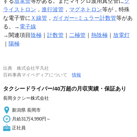
する
放電管
等がある。またマイクロ波用真空管に
ク
ライストロン
，
進行波管
，
マグネトロン
等が，特殊
な電子管に
Ｘ線管
，
ガイガー=ミュラー計数管
等があ
る。→
電子線
→関連項目
陰極
｜
計数管
｜
二極管
｜
熱陰極
｜
放電灯
｜
陽極
出典
株式会社平凡社
百科事典マイペディアについて
情報
タクシードライバー/40万超の月収実績・保証あり
長岡タクシー株式会社
新潟県 長岡市
月給31万4,990円～
正社員