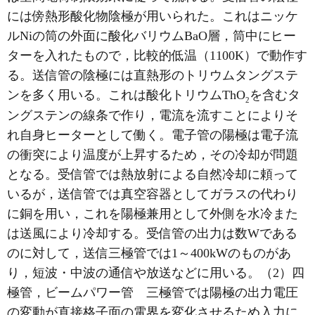
には傍熱形酸化物陰極が用いられた。これはニッケ
ルNiの筒の外面に酸化バリウムBaO層，筒中にヒー
ターを入れたもので，比較的低温（1100K）で動作す
る。送信管の陰極には直熱形のトリウムタングステ
ンを多く用いる。これは酸化トリウムThO
を含むタ
2
ングステンの線条で作り，電流を流すことによりそ
れ自身ヒーターとして働く。電子管の陽極は電子流
の衝突により温度が上昇するため，その冷却が問題
となる。受信管では熱放射による自然冷却に頼って
いるが，送信管では真空容器としてガラスの代わり
に銅を用い，これを陽極兼用として外側を水冷また
は送風により冷却する。受信管の出力は数Wである
のに対して，送信三極管では1～400kWのものがあ
り，短波・中波の通信や放送などに用いる。（2）四
極管，ビームパワー管 三極管では陽極の出力電圧
の変動が直接格子面の電界を変化させるため入力に