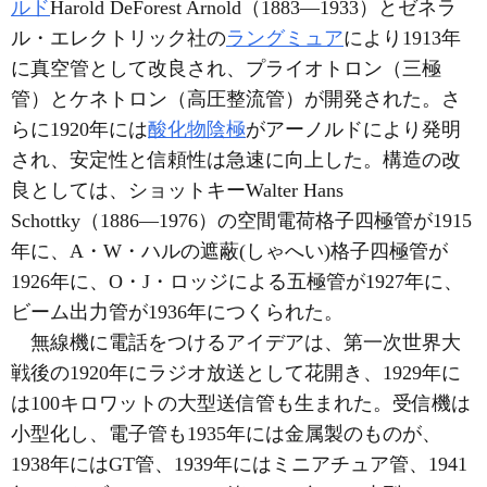
ルド
Harold DeForest Arnold（1883―1933）とゼネラ
ル・エレクトリック社の
ラングミュア
により1913年
に真空管として改良され、プライオトロン（三極
管）とケネトロン（高圧整流管）が開発された。さ
らに1920年には
酸化物陰極
がアーノルドにより発明
され、安定性と信頼性は急速に向上した。構造の改
良としては、ショットキーWalter Hans
Schottky（1886―1976）の空間電荷格子四極管が1915
年に、A・W・ハルの遮蔽(しゃへい)格子四極管が
1926年に、O・J・ロッジによる五極管が1927年に、
ビーム出力管が1936年につくられた。
無線機に電話をつけるアイデアは、第一次世界大
戦後の1920年にラジオ放送として花開き、1929年に
は100キロワットの大型送信管も生まれた。受信機は
小型化し、電子管も1935年には金属製のものが、
1938年にはGT管、1939年にはミニアチュア管、1941