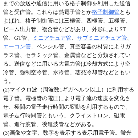
までの放送や通信に用いる格子制御を利用した送信
管と受信管。これらは熱電子管とか
格子制御管
とも
よばれ、格子制御管には三極管、四極管、五極管、
ビーム出力管、複合管などがあり、外形によりST
管、GT管、
ミニアチュア管
、
サブミニアチュア管
、
エーコン管
、ペンシル管、真空容器の材質によりガ
ラス管、セラミック管、金属管などと分類されてい
る。送信などに用いる大電力管は冷却方式により空
冷管、強制空冷管、水冷管、蒸発冷却管などともい
う。
(2)マイクロ波（周波数1ギガヘルツ以上）に利用する
電子管。電極管の電圧により電子流の速度を変化さ
せ、極間の電子走行時間の変動を利用するもので、
電子走行時間管ともいう。クライストロン、磁電
管、進行波管、後進波管などがある。
(3)画像や文字、数字を表示する表示用電子管。蛍光