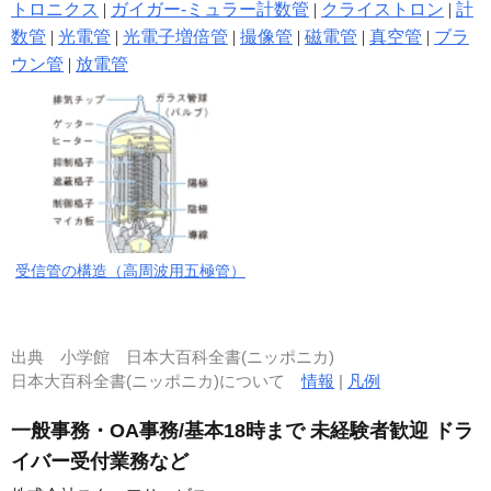
トロニクス
|
ガイガー‐ミュラー計数管
|
クライストロン
|
計
数管
|
光電管
|
光電子増倍管
|
撮像管
|
磁電管
|
真空管
|
ブラ
ウン管
|
放電管
受信管の構造（高周波用五極管）
出典
小学館 日本大百科全書(ニッポニカ)
日本大百科全書(ニッポニカ)について
情報
|
凡例
一般事務・OA事務/基本18時まで 未経験者歓迎 ドラ
イバー受付業務など