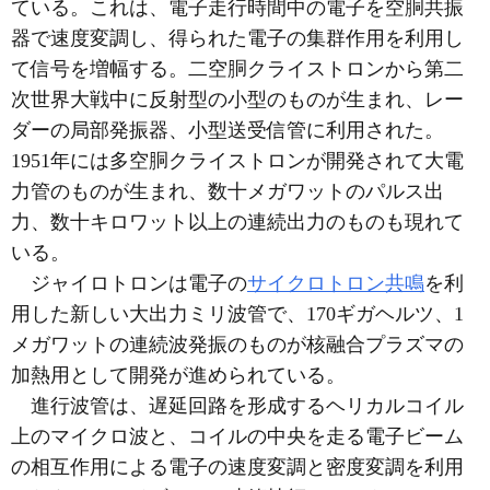
ている。これは、電子走行時間中の電子を空胴共振
器で速度変調し、得られた電子の集群作用を利用し
て信号を増幅する。二空胴クライストロンから第二
次世界大戦中に反射型の小型のものが生まれ、レー
ダーの局部発振器、小型送受信管に利用された。
1951年には多空胴クライストロンが開発されて大電
力管のものが生まれ、数十メガワットのパルス出
力、数十キロワット以上の連続出力のものも現れて
いる。
ジャイロトロンは電子の
サイクロトロン共鳴
を利
用した新しい大出力ミリ波管で、170ギガヘルツ、1
メガワットの連続波発振のものが核融合プラズマの
加熱用として開発が進められている。
進行波管は、遅延回路を形成するヘリカルコイル
上のマイクロ波と、コイルの中央を走る電子ビーム
の相互作用による電子の速度変調と密度変調を利用