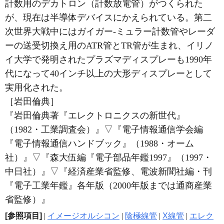
計数用のデカトロン（計数放電管）がつくられた
が、現在は半導体デバイスにかえられている。第二
次世界大戦中にはガイガー‐ミュラー計数管やレーダ
ーの送受切換え用のATR管とTR管が生まれ、イリノ
イ大学で発明されたプラズマディスプレーも1990年
代になって40インチ以上の大形ディスプレーとして
実用化された。
［岩田倫典］
『岩田倫典著『エレクトロニクスの新世代』
（1982・工業調査会）』
▽
『電子情報通信学会編
『電子情報通信ハンドブック』（1988・オーム
社）』
▽
『森大伍編『電子部品年鑑1997』（1997・
中日社）』
▽
『経済産業省監修、電波新聞社編・刊
『電子工業年鑑』各年版（2000年版までは通商産業
省監修）』
[参照項目]
|
イメージオルシコン
|
陰極線管
|
X線管
|
エレク