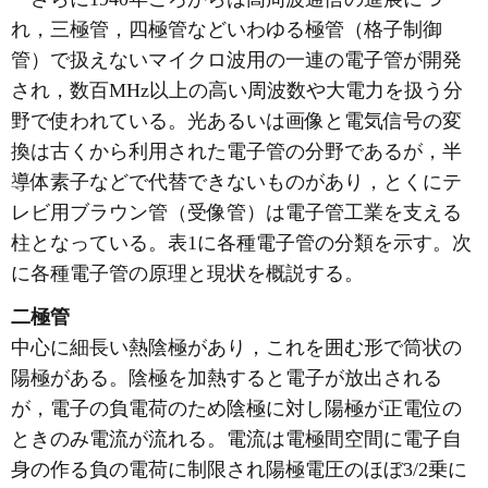
れ，三極管，四極管などいわゆる極管（格子制御
管）で扱えないマイクロ波用の一連の電子管が開発
され，数百MHz以上の高い周波数や大電力を扱う分
野で使われている。光あるいは画像と電気信号の変
換は古くから利用された電子管の分野であるが，半
導体素子などで代替できないものがあり，とくにテ
レビ用ブラウン管（受像管）は電子管工業を支える
柱となっている。表1に各種電子管の分類を示す。次
に各種電子管の原理と現状を概説する。
二極管
中心に細長い熱陰極があり，これを囲む形で筒状の
陽極がある。陰極を加熱すると電子が放出される
が，電子の負電荷のため陰極に対し陽極が正電位の
ときのみ電流が流れる。電流は電極間空間に電子自
身の作る負の電荷に制限され陽極電圧のほぼ3/2乗に