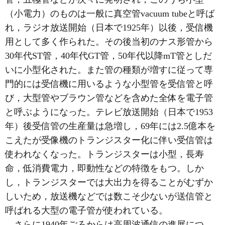
（小電力）のものは一般に真空管vacuum tubeと呼ば
れ，ラジオ放送開始（日本で1925年）以後，受信機
用として多く作られた。その後当初のナス形管から
30年代ST管，40年代GT管，50年代以降mT管としだ
いに小型化された。また管の種類が増すに従って専
門的には受信機に用いるような小型管を受信管と呼
び，大型管やブラウン管などを含めた全体を電子管
と呼ぶようになった。テレビ放送開始（日本で1953
年）後受信管の生産量は急増し，69年には2.5億本を
こえたが受像機のトランジスター化に伴い受信管は
使われなくなった。トランジスターは小型，長寿
命，低消費電力，即動性などの特徴をもつ。しか
し，トランジスターでは大出力を得ることがむずか
しいため，放送機などでは数こそ少ないが送信管と
呼ばれる大型の電子管が使われている。
さらに1940年ごろからは高周波通信の進展につ