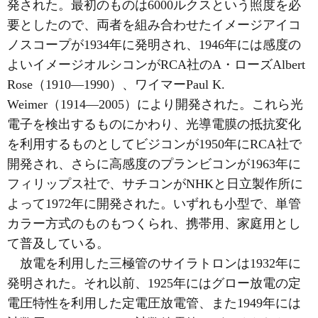
発された。最初のものは6000ルクスという照度を必
要としたので、両者を組み合わせたイメージアイコ
ノスコープが1934年に発明され、1946年には感度の
よいイメージオルシコンがRCA社のA・ローズAlbert
Rose（1910―1990）、ワイマーPaul K.
Weimer（1914―2005）により開発された。これら光
電子を検出するものにかわり、光導電膜の抵抗変化
を利用するものとしてビジコンが1950年にRCA社で
開発され、さらに高感度のプランビコンが1963年に
フィリップス社で、サチコンがNHKと日立製作所に
よって1972年に開発された。いずれも小型で、単管
カラー方式のものもつくられ、携帯用、家庭用とし
て普及している。
放電を利用した三極管のサイラトロンは1932年に
発明された。それ以前、1925年にはグロー放電の定
電圧特性を利用した定電圧放電管、また1949年には