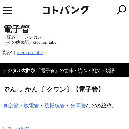
電子管
（読み）デンシカン
（その他表記）electron tube
翻訳｜
electron tube
デジタル大辞泉
「電子管」の意味・読み・例文・類語
でんし‐かん〔‐クワン〕【電子管】
真空管
・
放電管
・
陰極線管
・
光電管
などの総称。
出典
小学館