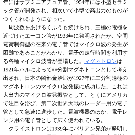
年にはサブミニアチュア管、1954年には小型セラミ
ック管が開発され、相次いで小型で高出力のものが
つくられるようになった。
周波数をあげるくふうも続けられ、三極の電極を
近づけたエーコン管が1933年に発明されたが、空間
電荷制御型の在来の電子管ではマイクロ波の発生が
困難であることがわかり、電子の走行時間を利用す
る各種マイクロ波管が登場した。
マグネトロン
は
1921年ハルによって非分割マグネトロンとして考え
出され、日本の岡部金治郎が1927年に二分割陽極の
マグネトロンのマイクロ波発振に成功した。これは
大出力のマイクロ波発振管として、とくにアメリカ
で注目を浴び、第二次世界大戦のレーダー用の電子
管として急速に進歩した。電波機器のほか、電子レ
ンジ用の電子管として広く使われている。
クライストロンは1939年にバリアン兄弟が発明し