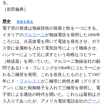
る。
［岩田倫典］
歴史
目次を見る
電子管の発達は無線技術の発展と軌を一つにする。
イタリアの
マルコーニ
が無線電信を発明した1896年
ころには、火花放電を用いて電波を発生させ、ガラ
ス管に金属粉を入れて電気信号によって橋絡させ、
ハンマーによって元に戻すという幼稚なコヒラー
（検波器）を用いていた。マルコーニ無線会社の顧
問であるJ・A・フレミングが1904年にコヒラーにか
わる二極管を発明、これを改良したものとして1907
年にド・
フォレスト
が二極管に肉焼き網（グリダリ
アン）に似た制御格子を入れて三極管を発明し、電
子管による通信の時代を開いた。これらは最初はガ
ス入りであったが、アメリカ電信電話会社の
アーノ