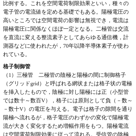
比例する。これを空間電荷制限効果といい，種々の
電子管の電流値を定める基礎でもある。陽極電圧の
高いところでは空間電荷の影響は無視でき，電流は
陽極電圧に関係なくほぼ一定となる。二極管は交流
を直流に変える整流素子としてあらゆる通信機，計
測器などに使われたが，70年以降半導体素子が使わ
れている。
格子制御管
（1）三極管 二極管の陰極と陽極の間に制御格子
（グリッドgrid）と呼ばれる網状または格子状の電極
を挿入したもので，陰極に対し陽極には正（小型管
では数十～数百V），格子には原則として負（－数～
－数十V）の電圧を与える。電子は格子の隙間を通り
陽極へ流れるが，格子電圧のわずかの変化で陽極電
流が大きく変化するため増幅作用をもつ。陽極電流
は空間電荷制限効果に従って流れる。受信管の陰極