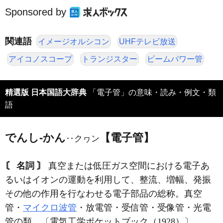
Sponsored by
関連語
イメージオルシコン
UHFテレビ放送
アイコノスコープ
トランジスター
ビームパワー管
精選版 日本国語大辞典
「電子管」の意味・読み・例文・類
語
でんし‐かん
【電子管】
‥クヮン
〘 名詞 〙
真空または低圧ガス空間における電子あ
るいはイオンの運動を利用して、整流、増幅、発振
その他の作用を行なわせる電子部品の総称。真空
管・
マイクロ波管
・放電管・受信管・受像管・光電
管の類。〔電気工学ポケットブック（1928）〕