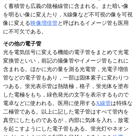
く蓄積管も広義の陰極線管に含まれる。また暗い像
を明るい像に変えたり，X線像など不可視の像を可視
像に変える
映像増倍管
と呼ばれるイメージ管も医用
に不可欠である。
その他の電子管
光を電気信号に変える機能の電子管をまとめて光電
変換管といい，前記の撮像管やイメージ管もこれに
含まれる。ほかに光の量を測る光電管，光電子増倍
管などの電子管もあり，一部は固体素子に変わりつ
つある。蛍光表示管は熱陰極，格子，蛍光体を塗布
した電極をもち，緑色発光の文字を表示するもので
電卓などに使われる。医用に使用する
X線管
は特殊な
二極管である。以上に記した電子管はすべて管内を
真空にしたものであるが，内部に気体を入れ，放電
を起こすようにした電子管もある。蛍光灯やネオン