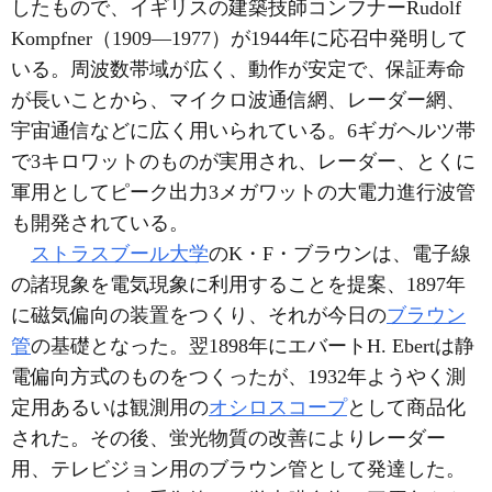
したもので、イギリスの建築技師コンフナーRudolf
Kompfner（1909―1977）が1944年に応召中発明して
いる。周波数帯域が広く、動作が安定で、保証寿命
が長いことから、マイクロ波通信網、レーダー網、
宇宙通信などに広く用いられている。6ギガヘルツ帯
で3キロワットのものが実用され、レーダー、とくに
軍用としてピーク出力3メガワットの大電力進行波管
も開発されている。
ストラスブール大学
のK・F・ブラウンは、電子線
の諸現象を電気現象に利用することを提案、1897年
に磁気偏向の装置をつくり、それが今日の
ブラウン
管
の基礎となった。翌1898年にエバートH. Ebertは静
電偏向方式のものをつくったが、1932年ようやく測
定用あるいは観測用の
オシロスコープ
として商品化
された。その後、蛍光物質の改善によりレーダー
用、テレビジョン用のブラウン管として発達した。