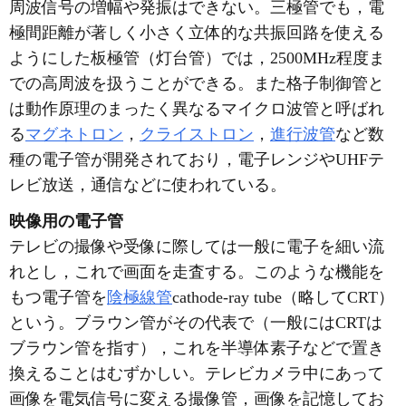
周波信号の増幅や発振はできない。三極管でも，電
極間距離が著しく小さく立体的な共振回路を使える
ようにした板極管（灯台管）では，2500MHz程度ま
での高周波を扱うことができる。また格子制御管と
は動作原理のまったく異なるマイクロ波管と呼ばれ
る
マグネトロン
，
クライストロン
，
進行波管
など数
種の電子管が開発されており，電子レンジやUHFテ
レビ放送，通信などに使われている。
映像用の電子管
テレビの撮像や受像に際しては一般に電子を細い流
れとし，これで画面を走査する。このような機能を
もつ電子管を
陰極線管
cathode-ray tube（略してCRT）
という。ブラウン管がその代表で（一般にはCRTは
ブラウン管を指す），これを半導体素子などで置き
換えることはむずかしい。テレビカメラ中にあって
画像を電気信号に変える撮像管，画像を記憶してお