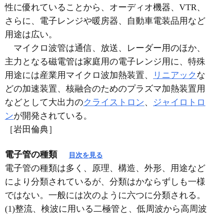
性に優れていることから、オーディオ機器、VTR、
さらに、電子レンジや暖房器、自動車電装品用など
用途は広い。
マイクロ波管は通信、放送、レーダー用のほか、
主力となる磁電管は家庭用の電子レンジ用に、特殊
用途には産業用マイクロ波加熱装置、
リニアック
な
どの加速装置、核融合のためのプラズマ加熱装置用
などとして大出力の
クライストロン
、
ジャイロトロ
ン
が開発されている。
［岩田倫典］
電子管の種類
目次を見る
電子管の種類は多く、原理、構造、外形、用途など
により分類されているが、分類はかならずしも一様
ではない。一般には次のように六つに分類される。
(1)整流、検波に用いる二極管と、低周波から高周波