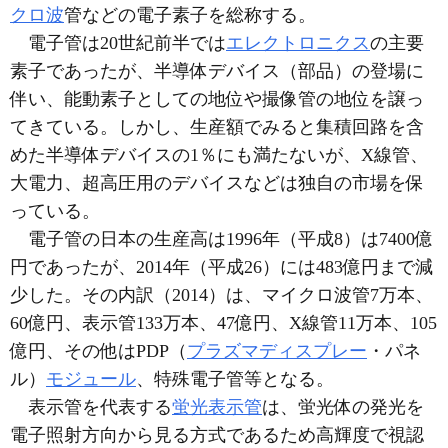
クロ波
管などの電子素子を総称する。
電子管は20世紀前半では
エレクトロニクス
の主要
素子であったが、半導体デバイス（部品）の登場に
伴い、能動素子としての地位や撮像管の地位を譲っ
てきている。しかし、生産額でみると集積回路を含
めた半導体デバイスの1％にも満たないが、X線管、
大電力、超高圧用のデバイスなどは独自の市場を保
っている。
電子管の日本の生産高は1996年（平成8）は7400億
円であったが、2014年（平成26）には483億円まで減
少した。その内訳（2014）は、マイクロ波管7万本、
60億円、表示管133万本、47億円、X線管11万本、105
億円、その他はPDP（
プラズマディスプレー
・パネ
ル）
モジュール
、特殊電子管等となる。
表示管を代表する
蛍光表示管
は、蛍光体の発光を
電子照射方向から見る方式であるため高輝度で視認