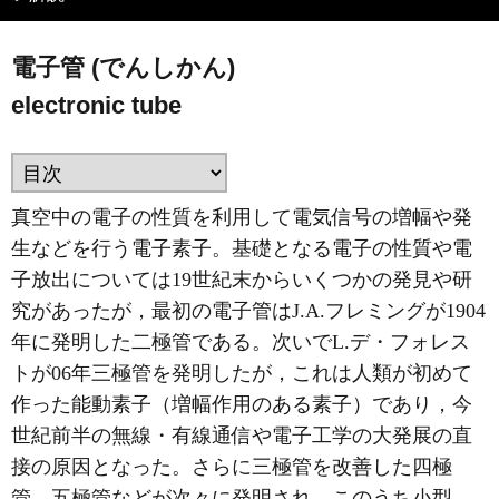
電子管 (でんしかん)
electronic tube
真空中の電子の性質を利用して電気信号の増幅や発
生などを行う電子素子。基礎となる電子の性質や電
子放出については19世紀末からいくつかの発見や研
究があったが，最初の電子管はJ.A.フレミングが1904
年に発明した二極管である。次いでL.デ・フォレス
トが06年三極管を発明したが，これは人類が初めて
作った能動素子（増幅作用のある素子）であり，今
世紀前半の無線・有線通信や電子工学の大発展の直
接の原因となった。さらに三極管を改善した四極
管，五極管などが次々に発明され，このうち小型