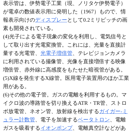
表示管は、伊勢電子工業（現、ノリタケ伊勢電子）
が電卓の数値表示用に発明した（1967）もので、情
報表示向けの
ディスプレー
として0.2ミリピッチの画
素も開発されている。
(4)光子による電子現象の変化を利用し、電気信号と
して取り出す光電変換管。これには、光量を直接計
量する光電管、
光電子増倍管
、テレビジョンカメラ
に利用されている撮像管、光像を直接増倍する映像
増倍管、赤外線に高感度をもたせた暗視管がある。
(5)X線を発生するX線管。医用電子装置用のほか工業
用がある。
(6)その他の電子管。ガスの電離を利用するもの。マ
イクロ波の導路管を切り換えるATR・TR管、ストロ
ボ放電管、ネオン管、放射線を検出する
ガイガー‐ミ
ュラー計数管
、電子を加速する
ベータトロン
、電離
ガスを吸着する
イオンポンプ
、電離真空計などがあ