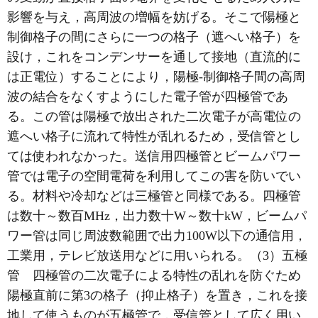
影響を与え，高周波の増幅を妨げる。そこで陽極と
制御格子の間にさらに一つの格子（遮へい格子）を
設け，これをコンデンサーを通して接地（直流的に
は正電位）することにより，陽極-制御格子間の高周
波の結合をなくすようにした電子管が四極管であ
る。この管は陽極で放出された二次電子が高電位の
遮へい格子に流れて特性が乱れるため，受信管とし
ては使われなかった。送信用四極管とビームパワー
管では電子の空間電荷を利用してこの害を防いでい
る。材料や冷却などは三極管と同様である。四極管
は数十～数百MHz，出力数十W～数十kW，ビームパ
ワー管は同じ周波数範囲で出力100W以下の通信用，
工業用，テレビ放送用などに用いられる。（3）五極
管 四極管の二次電子による特性の乱れを防ぐため
陽極直前に第3の格子（抑止格子）を置き，これを接
地して使うものが五極管で，受信管として広く用い