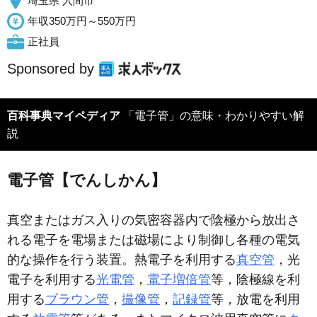
埼玉県 入間市
年収350万円～550万円
正社員
Sponsored by
百科事典マイペディア
「電子管」の意味・わかりやすい解
説
電子管【でんしかん】
真空またはガス入りの気密容器内で陰極から放出さ
れる電子を電場または磁場により制御し各種の電気
的な操作を行う装置。熱電子を利用する
真空管
，光
電子を利用する
光電管
，
電子増倍管
等，陰極線を利
用する
ブラウン管
，
撮像管
，
記録管
等，放電を利用