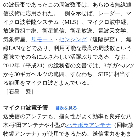
の波長帯であったこの周波数帯は、あらゆる無線通
信技術に応用された。一例を示せば、レーダー、マ
イクロ波着陸システム（MLS）、マイクロ波中継、
放送番組中継、衛星通信、衛星放送、電波天文学、
気象衛星、
リモート
・
センシング
（遠隔探査）、無
線LANなどであり、利用可能な最高の周波数という
意味でその名にふさわしい活躍ぶりである。なお、
2012年（平成24）の総務省の文書では、3ギガヘルツ
から30ギガヘルツの範囲、すなわち、SHFに相当す
る範囲をマイクロ波とよんでいる。
［石島 巖］
マイクロ波電子管
目次を見る
送受信のアンテナも、指向性がよく効率も良好な八
木‐宇田アンテナや小型の
パラボラアンテナ
（回転放
物鏡アンテナ）が使用できるため、送信電力をあま