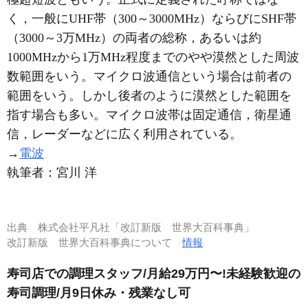
く，一般にUHF帯（300～3000MHz）ならびにSHF帯
（3000～3万MHz）の両者の総称，あるいは約
1000MHzから1万MHz程度までのやや漠然とした周波
数範囲をいう。マイクロ波通信という場合は前者の
範囲をいう。しかし後者のように漠然とした範囲を
指す場合も多い。マイクロ波帯は固定通信，衛星通
信，レーダーなどに広く利用されている。
→
電波
執筆者：
宮川 洋
出典
株式会社平凡社「改訂新版 世界大百科事典」
改訂新版 世界大百科事典について
情報
寿司店での調理スタッフ/月給29万円〜!未経験歓迎の
寿司調理/月9日休み・残業なし可