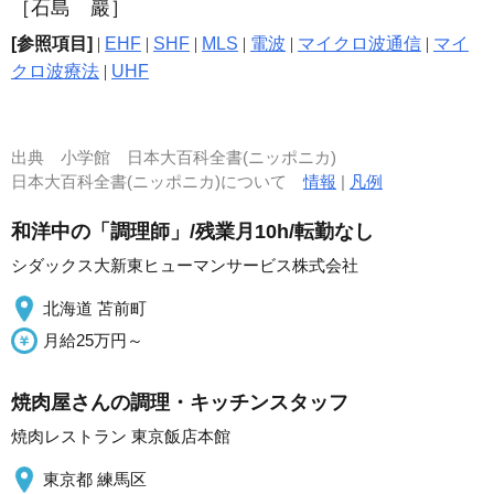
［石島 巖］
[参照項目]
|
EHF
|
SHF
|
MLS
|
電波
|
マイクロ波通信
|
マイ
クロ波療法
|
UHF
出典
小学館 日本大百科全書(ニッポニカ)
日本大百科全書(ニッポニカ)について
情報
|
凡例
和洋中の「調理師」/残業月10h/転勤なし
シダックス大新東ヒューマンサービス株式会社
北海道 苫前町
月給25万円～
焼肉屋さんの調理・キッチンスタッフ
焼肉レストラン 東京飯店本館
東京都 練馬区