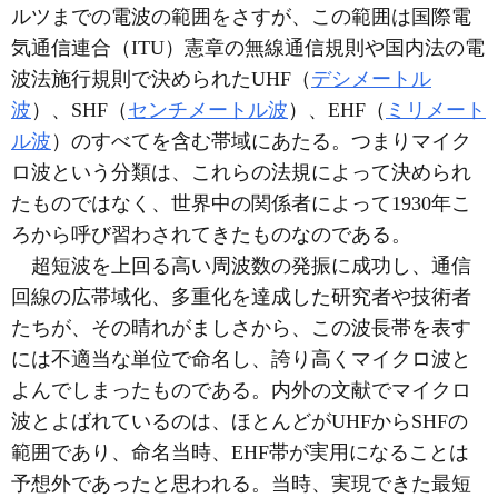
ルツまでの電波の範囲をさすが、この範囲は国際電
気通信連合（ITU）憲章の無線通信規則や国内法の電
波法施行規則で決められたUHF（
デシメートル
波
）、SHF（
センチメートル波
）、EHF（
ミリメート
ル波
）のすべてを含む帯域にあたる。つまりマイク
ロ波という分類は、これらの法規によって決められ
たものではなく、世界中の関係者によって1930年こ
ろから呼び習わされてきたものなのである。
超短波を上回る高い周波数の発振に成功し、通信
回線の広帯域化、多重化を達成した研究者や技術者
たちが、その晴れがましさから、この波長帯を表す
には不適当な単位で命名し、誇り高くマイクロ波と
よんでしまったものである。内外の文献でマイクロ
波とよばれているのは、ほとんどがUHFからSHFの
範囲であり、命名当時、EHF帯が実用になることは
予想外であったと思われる。当時、実現できた最短