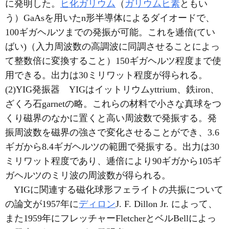
に発明した。
ヒ化ガリウム
（
ガリウムヒ素
ともい
う）GaAsを用いたn形半導体によるダイオードで、
100ギガヘルツまでの発振が可能。これを逓倍(てい
ばい)（入力周波数の高調波に同調させることによっ
て整数倍に変換すること）150ギガヘルツ程度まで使
用できる。出力は30ミリワット程度が得られる。
(2)YIG発振器 YIGはイットリウムyttrium、鉄iron、
ざくろ石garnetの略。これらの材料で小さな真球をつ
くり磁界のなかに置くと高い周波数で発振する。発
振周波数を磁界の強さで変化させることができ、3.6
ギガから8.4ギガヘルツの範囲で発振する。出力は30
ミリワット程度であり、逓倍により90ギガから105ギ
ガヘルツのミリ波の周波数が得られる。
YIGに関連する磁化球形フェライトの共振について
の論文が1957年に
ディロン
J. F. Dillon Jr. によって、
また1959年にフレッチャーFletcherとベルBellによっ