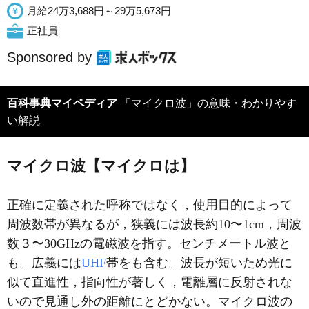
月給24万3,688円～29万5,673円
正社員
Sponsored by
百科事典マイペディア
「マイクロ波」の意味・わかりやす
い解説
マイクロ波【マイクロは】
正確に定義された呼称ではなく，使用目的によって
周波数帯が異なるが，狭義には波長約10〜1cm，周波
数３〜30GHzの電磁波を指す。センチメートル波と
も。広義には
UHF
帯をも含む。波長が短いため光に
似て直進性，指向性が著しく，電離層に反射されな
いので見通し外の距離にとどかない。マイクロ波の