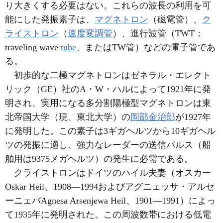
り大きくする必要はない。これらの波長の利用を可
能にした発振素子は、
マグネトロン
（磁電管）、
ク
ライストロン
（
速度変調管
）、進行波管（TWT：
traveling wave
tube
、またはTW管）などの電子管であ
る。
初歩的な二極マグネトロンはゼネラル・エレクト
リック（GE）社のA・W・ハルによって1921年に発
明され、実用になる多分割陽極型マグネトロンは東
北帝国大学（現、東北大学）の
岡部金治郎
が1927年
に発明した。この素子は3ギガヘルツから10ギガヘル
ツの発振に適し、強力なレーダーの送信パルス（船
舶用は9375メガヘルツ）の発生に必需である。
クライストロンはドイツのハイル夫妻（オスカー
Oskar Heil、1908―1994およびアグニェッサ・アルセ
ーニェバAgnesa Arsenjewa Heil、1901―1991）によっ
て1935年に発明された。この周波数帯における低電