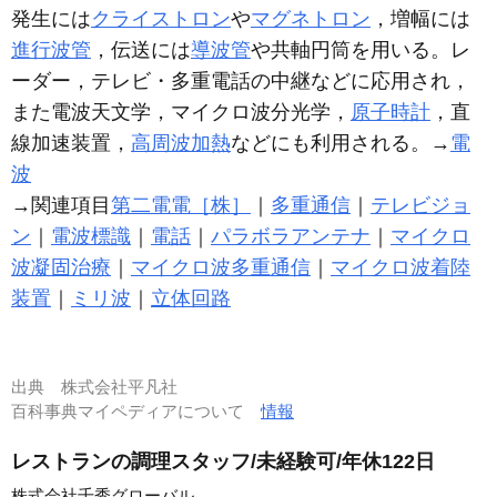
発生には
クライストロン
や
マグネトロン
，増幅には
進行波管
，伝送には
導波管
や共軸円筒を用いる。レ
ーダー，テレビ・多重電話の中継などに応用され，
また電波天文学，マイクロ波分光学，
原子時計
，直
線加速装置，
高周波加熱
などにも利用される。→
電
波
→関連項目
第二電電［株］
｜
多重通信
｜
テレビジョ
ン
｜
電波標識
｜
電話
｜
パラボラアンテナ
｜
マイクロ
波凝固治療
｜
マイクロ波多重通信
｜
マイクロ波着陸
装置
｜
ミリ波
｜
立体回路
出典
株式会社平凡社
百科事典マイペディアについて
情報
レストランの調理スタッフ/未経験可/年休122日
株式会社千秀グローバル