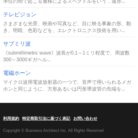
準位の間で起こる遷移によるスペクトルをいう．遠赤...
テレビジョン
さまざまな光景、映画や写真など、目に映る事象の形、動
き、明暗、色彩などを、エレクトロニクス技術を用い...
サブミリ波
《submillimetric wave》波長が0.1～1ミリ程度で、周波数
300～3000ギガヘル...
電磁ホーン
マイクロ波用電波放射器の一つで、音声で用いられるメガ
ホンと同じように、方形あるいは円形導波管の先端を...
利用規約
特定商取引法に基づく表記
お問い合わせ
Copyright © Business Architect Inc. All Rights Reserved.