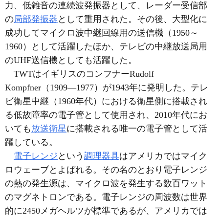
力、低雑音の連続波発振器として、レーダー受信部
の
局部発振器
として重用された。その後、大型化に
成功してマイクロ波中継回線用の送信機（1950～
1960）として活躍したほか、テレビの中継放送局用
のUHF送信機としても活躍した。
TWTはイギリスのコンフナーRudolf
Kompfner（1909―1977）が1943年に発明した。テレ
ビ衛星中継（1960年代）における衛星側に搭載され
る低故障率の電子管として使用され、2010年代にお
いても
放送衛星
に搭載される唯一の電子管として活
躍している。
電子レンジ
という
調理器具
はアメリカではマイク
ロウェーブとよばれる。その名のとおり電子レンジ
の熱の発生源は、マイクロ波を発生する数百ワット
のマグネトロンである。電子レンジの周波数は世界
的に2450メガヘルツが標準であるが、アメリカでは