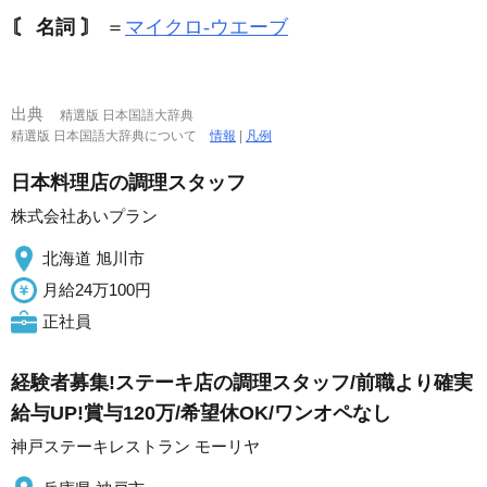
〘 名詞 〙
＝
マイクロ‐ウエーブ
出典
精選版 日本国語大辞典
精選版 日本国語大辞典について
情報
|
凡例
日本料理店の調理スタッフ
株式会社あいプラン
北海道 旭川市
月給24万100円
正社員
経験者募集!ステーキ店の調理スタッフ/前職より確実
給与UP!賞与120万/希望休OK/ワンオペなし
神戸ステーキレストラン モーリヤ