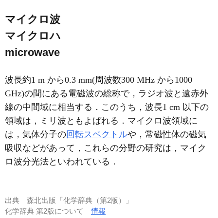
マイクロ波
マイクロハ
microwave
波長約1 m から0.3 mm(周波数300 MHz から1000
GHz)の間にある電磁波の総称で，ラジオ波と遠赤外
線の中間域に相当する．このうち，波長1 cm 以下の
領域は，ミリ波ともよばれる．マイクロ波領域に
は，気体分子の
回転スペクトル
や，常磁性体の磁気
吸収などがあって，これらの分野の研究は，マイク
ロ波分光法といわれている．
出典
森北出版「化学辞典（第2版）」
化学辞典 第2版について
情報