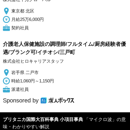
東京都 北区
月給25万6,000円
契約社員
介護老人保健施設の調理師/フルタイム/厨房経験者優
遇/ブランク可/イチオシ/三戸町
株式会社ヒロキャリアスタッフ
岩手県 二戸市
時給1,060円～1,150円
派遣社員
Sponsored by
ブリタニカ国際大百科事典 小項目事典
「マイクロ波」の意
味・わかりやすい解説