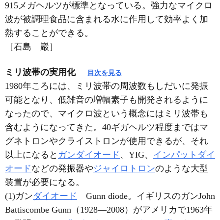
915メガヘルツが標準となっている。強力なマイクロ
波が被調理食品に含まれる水に作用して効率よく加
熱することができる。
［石島 巖］
ミリ波帯の実用化
目次を見る
1980年ころには、ミリ波帯の周波数もしだいに発振
可能となり、低雑音の増幅素子も開発されるように
なったので、マイクロ波という概念にはミリ波帯も
含むようになってきた。40ギガヘルツ程度まではマ
グネトロンやクライストロンが使用できるが、それ
以上になると
ガンダイオード
、YIG、
インパットダイ
オード
などの発振器や
ジャイロトロン
のような大型
装置が必要になる。
(1)ガン
ダイオード
Gunn diode。イギリスのガンJohn
Battiscombe Gunn（1928―2008）がアメリカで1963年