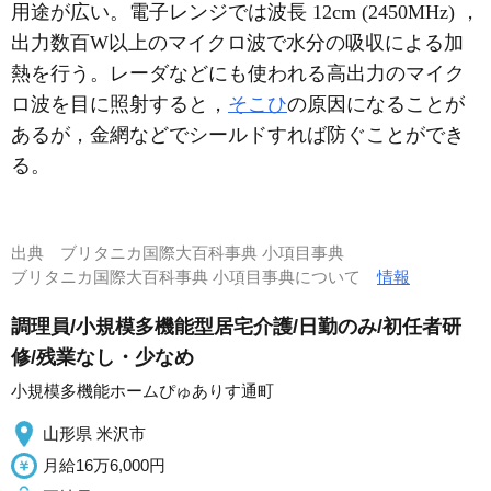
用途が広い。電子レンジでは波長 12cm (2450MHz) ，
出力数百W以上のマイクロ波で水分の吸収による加
熱を行う。レーダなどにも使われる高出力のマイク
ロ波を目に照射すると，
そこひ
の原因になることが
あるが，金網などでシールドすれば防ぐことができ
る。
出典
ブリタニカ国際大百科事典 小項目事典
ブリタニカ国際大百科事典 小項目事典について
情報
調理員/小規模多機能型居宅介護/日勤のみ/初任者研
修/残業なし・少なめ
小規模多機能ホームぴゅありす通町
山形県 米沢市
月給16万6,000円