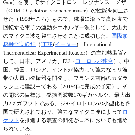
Gun）を使ってサイクロトロン・レゾナンス・メザー
（CRM：Cyclotron-resonance maser）の性能を向上さ
せた（1958年ころ）もので、磁場に沿って高速度で
回転する電子の運動をエネルギー源として、大出力
のマイクロ波を発生させることに成功した。
国際熱
核融合実験炉
（
ITER
(
イーター
)：International
Thermonuclear Experimental Reactor）の主加熱装置と
して、日本、アメリカ、EU（
ヨーロッパ連合
）、中
国、韓国、ロシア、インドが協力して強力なミリ波
帯の大電力発振器を開発し、フランス南部のカダラ
ッシュに建設中である（2019年に完成の予定）。そ
の開発の目標は、発振周波数170ギガヘルツ、最大出
力2メガワットである。ジャイロトロンの小型化も各
国で研究されており、強力なマイクロ波によって
ロ
ケット
を推進する装置の開発が日本においても進め
られている。