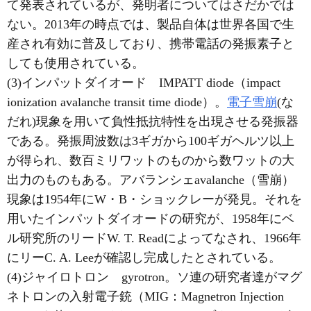
て発表されているが、発明者についてはさだかでは
ない。2013年の時点では、製品自体は世界各国で生
産され有効に普及しており、携帯電話の発振素子と
しても使用されている。
(3)インパットダイオード IMPATT diode（impact
ionization avalanche transit time diode）。
電子雪崩
(な
だれ)現象を用いて負性抵抗特性を出現させる発振器
である。発振周波数は3ギガから100ギガヘルツ以上
が得られ、数百ミリワットのものから数ワットの大
出力のものもある。アバランシェavalanche（雪崩）
現象は1954年にW・B・ショックレーが発見。それを
用いたインパットダイオードの研究が、1958年にベ
ル研究所のリードW. T. Readによってなされ、1966年
にリーC. A. Leeが確認し完成したとされている。
(4)ジャイロトロン gyrotron。ソ連の研究者達がマグ
ネトロンの入射電子銃（MIG：Magnetron Injection