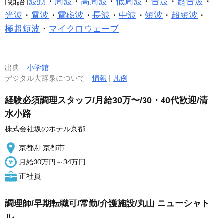
[類語]
波動
・
周波
・
高周波
・
低周波
・
音波
・
超音波
・
光波
・
電波
・
電磁波
・
長波
・
中波
・
短波
・
超短波
・
極超短波
・
マイクロウェーブ
出典
小学館
デジタル大辞泉について
情報
|
凡例
経験必須調理スタッフ/月給30万〜/30・40代歓迎/清
水小路
株式会社坂のホテル京都
京都府 京都市
月給30万円～34万円
正社員
調理師/早期転職可/常勤/介護施設/丸山 ニューシャト
ル