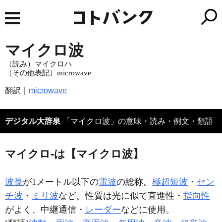
マイクロ波
（読み）マイクロハ
（その他表記）microwave
翻訳｜
microwave
デジタル大辞泉
「マイクロ波」の意味・読み・例文・類語
マイクロ‐は【マイクロ波】
波長
が1メートル以下の
電波
の総称。
極超短波
・
セン
チ波
・
ミリ波
など。性質は光に似て直進性・
指向性
がよく、中継通信・
レーダー
などに使用。