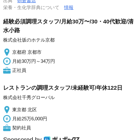
出典
朝倉書店
栄養・生化学辞典について
情報
経験必須調理スタッフ/月給30万〜/30・40代歓迎/清
水小路
株式会社坂のホテル京都
京都府 京都市
月給30万円～34万円
正社員
レストランの調理スタッフ/未経験可/年休122日
株式会社千秀グローバル
東京都 北区
月給25万6,000円
契約社員
Sponsored by