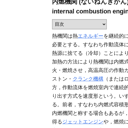
内燃機関 (ないねんきかん
internal combustion engi
熱機関は熱
エネルギー
を継続的
必要とする。すなわち作動流体
熱源に捨てる（冷却）ことによ
加熱の方法により熱機関は内燃
火・燃焼させ，高温高圧の作動
ストン・
クランク機構
（または
方，作動流体を燃焼室内で連続
り出す方式を速度形という。い
る。前者，すなわち内燃式容積
内燃機関と称する場合もあるが
得る
ジェットエンジン
や，燃焼