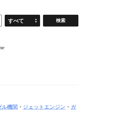
すべて
ne
ゼル機関
・
ジェットエンジン
・
ガ