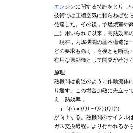
エンジン
に関する特許をとり，9
技術では圧縮空気に頼らねばな
発達した。その後，予燃焼室や高
ー
に用いられて以来，高熱効率
現在，内燃機関の基本構造は一
どの要求も強く，今後とも断熱
有用な原動機として開発が続け
原理
熱機関は前述のように作動流体
り返す。この場合加熱に先立っ
え，熱効率，
η＝\(\frac{Q1－Q2}{Q1}\)
が向上する。熱機関のサイクル
ガス交換過程により行われるか