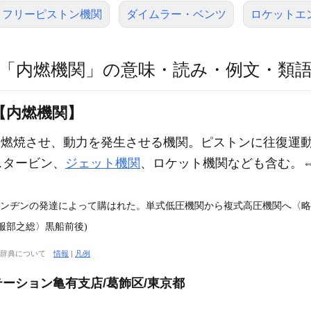
フリーピストン機関
ダイムラー・ベンツ
ロケットエ
「内燃機関」の意味・読み・例文・類
【内燃機関】
燃焼させ、動力を発生させる機関。ピストンに往復運
スタービン、
ジェット機関
、ロケット機関なども含む。
エンヂンの発達によって購はれた。単式低圧機関から複式高圧機関へ〈
〈服部之総〉黒船前後)
大辞典について
情報
|
凡例
ーション亀有支店/葛飾区/東京都