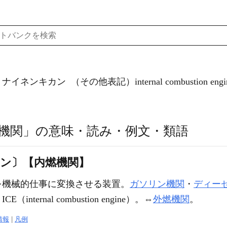
）ナイネンキカン
（その他表記）internal combustion engi
機関」の意味・読み・例文・類語
ワン〕【内燃機関】
を機械的仕事に変換させる装置。
ガソリン機関
・
ディー
ICE（internal combustion engine）。⇔
外燃機関
。
情報
|
凡例