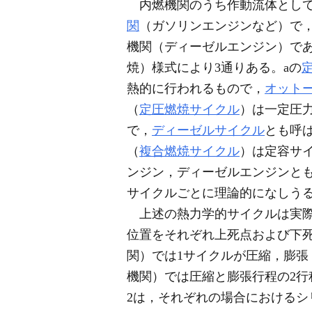
内燃機関のうち作動流体として
関
（ガソリンエンジンなど）で
機関（ディーゼルエンジン）で
焼）様式により3通りある。aの
熱的に行われるもので，
オット
（
定圧燃焼サイクル
）は一定圧
で，
ディーゼルサイクル
とも呼
（
複合燃焼サイクル
）は定容サ
ンジン，ディーゼルエンジンと
サイクルごとに理論的になしう
上述の熱力学的サイクルは実際
位置をそれぞれ上死点および下死
関）では1サイクルが圧縮，膨張
機関）では圧縮と膨張行程の2行
2は，それぞれの場合におけるシ