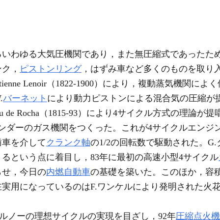
るいわゆる大気圧機関であり，また無圧縮式であったた
ンク，
ピストンリング
，はずみ車など多くのものを取り入
 Étienne Lenoir（1822-1900）により，複動蒸
.
バーネット
により動力ピストンによる混合気の圧縮が提
eau de Rocha（1815-93）により4サイクル方式の
1シリンダーのガス機関をつくった。これが4サイクルエン
歯車を介して
クランク軸
の1/2の回転数で駆動された。G
るという点に着目し，83年に最初の高速小型4サイクル
らせ，今日の
内燃自動車
の基礎を築いた。このほか，容
実用になっているのはF.ワンケルにより発明された火
.カルノーの理想サイクルの実現を目ざし，92年
圧縮点火機