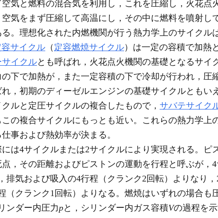
空気と燃料の混合気を利用し，これを圧縮し，火花点
，空気をまず圧縮して高温にし，その中に燃料を噴射し
ある。理想化された内燃機関が行う熱力学上のサイクルは
定容サイクル
（
定容燃焼サイクル
）は一定の容積で加熱
ーサイクル
とも呼ばれ，火花点火機関の基礎となるサイ
力の下で加熱が，また一定容積の下で冷却が行われ，圧
ばれ，初期のディーゼルエンジンの基礎サイクルともいえ
イクルと定圧サイクルの複合したもので，
サバテサイク
もこの複合サイクルにもっとも近い。これらの熱力学上の
る仕事および熱効率が決まる。
には4サイクルまたは2サイクルにより実現される。ピ
点，その距離およびピストンの運動を行程と呼ぶが，4
，排気および吸入の4行程（クランク2回転）よりなり，
程（クランク1回転）よりなる。燃焼はいずれの場合も
リンダー内圧力
p
と，シリンダー内ガス容積
V
の過程を示