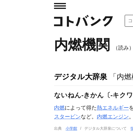
内燃機関
（読み
デジタル大辞泉
「内燃
ないねん‐きかん〔‐キク
内燃
によって得た
熱エネルギー
スタービン
など。
内燃エンジン
。
出典
小学館
デジタル大辞泉について