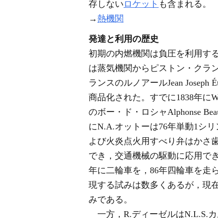
存しない
ロケット
も含まれる。
→
熱機関
発達と利用の歴史
初期の内燃機関は負圧を利用す
は蒸気機関からピストン・クラ
ランスのルノアールJean Joseph
商品化された。すでに1838年にW
のボー・ド・ロシャAlphonse B
にN.A.オットーは76年単動
よび火炎点火用すべり弁はかさ
でき，交通機械の駆動に応用でき
年に二輪車を，86年四輪車を走
現する試みは数多くあるが，現在
みである。
一方，R.ディーゼルはN.L.S