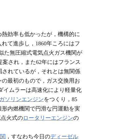
め熱効率も低かったが，機構的に
れて進歩し，1860年ころにはフ
気機関によく似た無圧縮式電気点火ガス機関が
案され，また62年にはフランス
理論が提唱されているが，それとは無関係
ジンの最初のもので，ガス交換用お
.ダイムラーは高速化により軽量化
ガソリンエンジン
をつくり，85
積形内燃機関で円滑な円運動を実
花点火式の
ロータリーエンジン
の
関
，すなわち今日の
ディーゼル