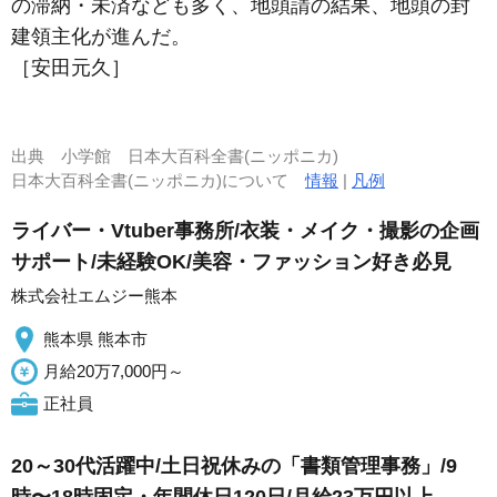
の滞納・未済なども多く、地頭請の結果、地頭の封
建領主化が進んだ。
［安田元久］
出典
小学館 日本大百科全書(ニッポニカ)
日本大百科全書(ニッポニカ)について
情報
|
凡例
ライバー・Vtuber事務所/衣装・メイク・撮影の企画
サポート/未経験OK/美容・ファッション好き必見
株式会社エムジー熊本
熊本県 熊本市
月給20万7,000円～
正社員
20～30代活躍中/土日祝休みの「書類管理事務」/9
時〜18時固定・年間休日120日/月給23万円以上