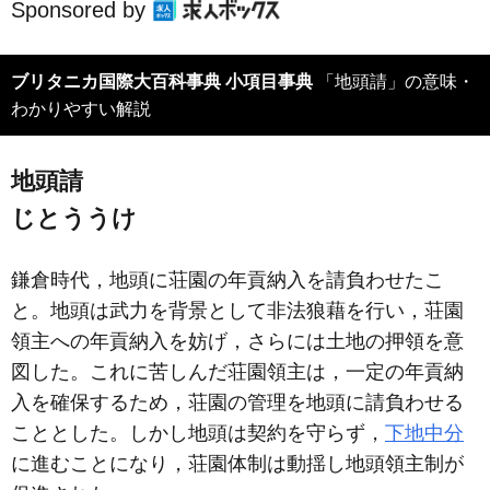
Sponsored by
ブリタニカ国際大百科事典 小項目事典
「地頭請」の意味・
わかりやすい解説
地頭請
じとううけ
鎌倉時代，地頭に荘園の年貢納入を請負わせたこ
と。地頭は武力を背景として非法狼藉を行い，荘園
領主への年貢納入を妨げ，さらには土地の押領を意
図した。これに苦しんだ荘園領主は，一定の年貢納
入を確保するため，荘園の管理を地頭に請負わせる
こととした。しかし地頭は契約を守らず，
下地中分
に進むことになり，荘園体制は動揺し地頭領主制が