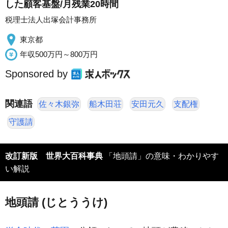
した顧客基盤/月残業20時間
税理士法人出塚会計事務所
東京都
年収500万円～800万円
Sponsored by
関連語
佐々木銀弥
船木田荘
安田元久
支配権
守護請
改訂新版 世界大百科事典
「地頭請」の意味・わかりやす
い解説
地頭請 (じとううけ)