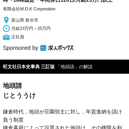
有限会社M.D.K Corporation
富山県 射水市
月給23万円～25万円
正社員
Sponsored by
旺文社日本史事典 三訂版
「地頭請」の解説
地頭請
じとううけ
鎌倉時代，地頭が荘園領主に対し，年貢進納を請け
負う制度
鎌倉幕府によって設置された地頭は，その権限を利