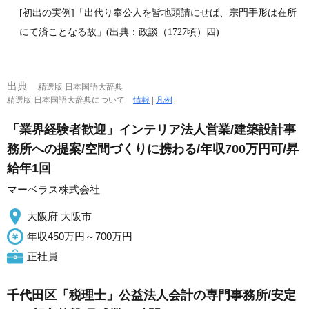
[初出の実例]「出代り奉公人を皆地頭請にせば、宗門手形は在所
にて済ことなる故」(出典：政談（1727頃）四)
出典
精選版 日本国語大辞典
精選版 日本国語大辞典について
情報
|
凡例
「業界経験者歓迎」インテリア法人営業/建築設計事
務所への提案/空間づくりに携わる/年収700万円可/昇
給年1回
マーベラス株式会社
大阪府 大阪市
年収450万円～700万円
正社員
千代田区「税理士」公益法人会計の専門事務所/安定