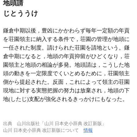
地頭請
じとううけ
鎌倉中期以後，豊凶にかかわらず毎年一定額の年貢
を荘園領主に納入する条件で，荘園の管理が地頭に
一任された制度。請けられた荘園を請地という。鎌
倉中期になると，地頭の年貢抑留がひどくなり，荘
園領主と地頭の相論が多発。地頭請は，こうした地
頭の動きを一定限度でくいとめるために，荘園領主
側から提起された。反面，これによって領主の荘園
現地に対する実態把握の努力は放棄され，地頭の下
地(したじ)支配が強化されるきっかけにもなった。
出典
山川出版社「山川 日本史小辞典 改訂新版」
山川 日本史小辞典 改訂新版について
情報