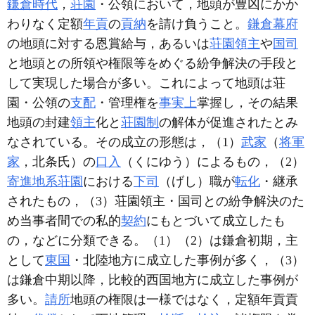
鎌倉時代
，
荘園
・公領において，地頭が豊凶にかか
わりなく定額
年貢
の
貢納
を請け負うこと。
鎌倉幕府
の地頭に対する恩賞給与，あるいは
荘園領主
や
国司
と地頭との所領や権限等をめぐる紛争解決の手段と
して実現した場合が多い。これによって地頭は荘
園・公領の
支配
・管理権を
事実上
掌握し，その結果
地頭の封建
領主
化と
荘園制
の解体が促進されたとみ
なされている。その成立の形態は，（1）
武家
（
将軍
家
，北条氏）の
口入
（くにゆう）によるもの，（2）
寄進地系荘園
における
下司
（げし）職が
転化
・継承
されたもの，（3）荘園領主・国司との紛争解決のた
め当事者間での私的
契約
にもとづいて成立したも
の，などに分類できる。（1）（2）は鎌倉初期，主
として
東国
・北陸地方に成立した事例が多く，（3）
は鎌倉中期以降，比較的西国地方に成立した事例が
多い。
請所
地頭の権限は一様ではなく，定額年貢貢