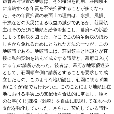
鎌倉幕府設置の地頭は、その権限を乱用、荘園領主
に進納すべき年貢を不法抑留することが多くなっ
た。その年貢抑留の表面上の理由は、水損、風損、
干損などの天災による収益の減少であるが、荘園領
主はそのたびに地頭と紛争を起こし、幕府への訴訟
によって解決を図った。そこでこの紛争解決の煩わ
しさから免れるためにとられた方法の一つが、この
地頭請である。地頭請には、荘園領主と地頭とが直
接に私的契約を結んで成立する請所と、幕府口入(く
にゅう)の請所があった。後者は、幕府が地頭優遇策
として、荘園領主側に請所とすることを要求して成
立したもの。このような地頭請は、荘園に限らず国
衙(こくが)領でも行われた。このことにより地頭は在
地における事実上の支配権を合法的に掌握し、種々
の公事(くじ)課役（雑税）を自由に賦課して在地への
支配を強化していった。さらに、契約している請料