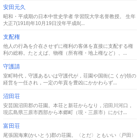
安田元久
昭和・平成期の日本中世史学者 学習院大学名誉教授。 生年
大正7(1918)年10月19日没年平成8(...
支配権
他人の行為を介在させずに権利の客体を直接に支配する権
利の総称。たとえば、物権（所有権・地上権など）、...
守護請
室町時代，守護あるいは守護代が，荘園や国衙(こくが)領の
経営を一任され，一定の年貢を豊凶にかかわらず...
沼田荘
安芸国沼田郡の荘園。本荘と新荘からなり，沼田川河口，
現広島県三原市西部から本郷町（現・三原市）にかけ...
富田荘
尾張国海東(かいとう)郡の荘園。〈とだ〉ともいい〈戸田〉