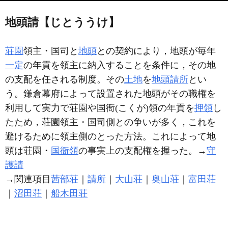
地頭請【じとううけ】
荘園
領主・国司と
地頭
との契約により，地頭が毎年
一定
の年貢を領主に納入することを条件に，その地
の支配を任される制度。その
土地
を
地頭請所
とい
う。鎌倉幕府によって設置された地頭がその職権を
利用して実力で荘園や国衙(こくが)領の年貢を
押領
し
たため，荘園領主・国司側との争いが多く，これを
避けるために領主側のとった方法。これによって地
頭は荘園・
国衙領
の事実上の支配権を握った。→
守
護請
→関連項目
茜部荘
｜
請所
｜
大山荘
｜
奥山荘
｜
富田荘
｜
沼田荘
｜
船木田荘