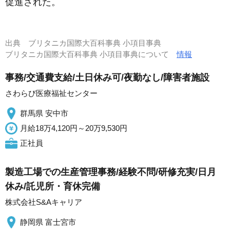
促進された。
出典
ブリタニカ国際大百科事典 小項目事典
ブリタニカ国際大百科事典 小項目事典について
情報
事務/交通費支給/土日休み可/夜勤なし/障害者施設
さわらび医療福祉センター
群馬県 安中市
月給18万4,120円～20万9,530円
正社員
製造工場での生産管理事務/経験不問/研修充実/日月
休み/託児所・育休完備
株式会社S&Aキャリア
静岡県 富士宮市