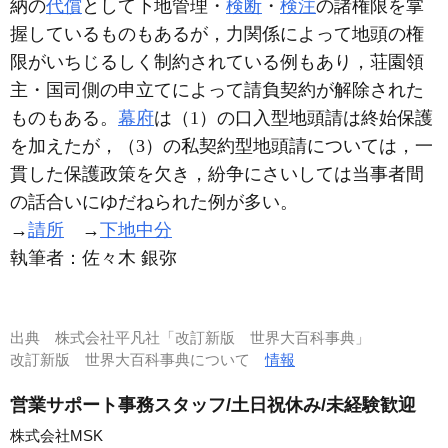
納の
代償
として下地管理・
検断
・
検注
の諸権限を掌
握しているものもあるが，力関係によって地頭の権
限がいちじるしく制約されている例もあり，荘園領
主・国司側の申立てによって請負契約が解除された
ものもある。
幕府
は（1）の口入型地頭請は終始保護
を加えたが，（3）の私契約型地頭請については，一
貫した保護政策を欠き，紛争にさいしては当事者間
の話合いにゆだねられた例が多い。
→
請所
→
下地中分
執筆者：
佐々木 銀弥
出典
株式会社平凡社「改訂新版 世界大百科事典」
改訂新版 世界大百科事典について
情報
営業サポート事務スタッフ/土日祝休み/未経験歓迎
株式会社MSK