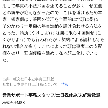
用して年貢の不法抑留を企てることが多く，領主側
との紛争が絶えなかったので，これを避けるため本
家・領家側は，荘園の管理を全面的に地頭に委ね，
そのかわり一定額の年貢進納を請け負わせる方法を
とった。請所 (うけしよ) は荘園に限らず国衙領 (こ
くがりよう) でも行われたが，契約による請料も守ら
れない場合が多く，これにより地頭は事実上の支配
権を握り，荘園侵略を進め，在地領主化していっ
た。
出典
旺文社日本史事典 三訂版
旺文社日本史事典 三訂版について
情報
営業サポート事務スタッフ/土日祝休み/未経験歓迎
株式会社MSK