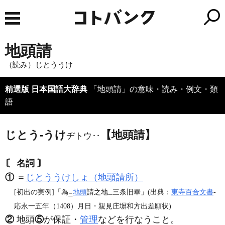
地頭請
（読み）じとううけ
精選版 日本国語大辞典
「地頭請」の意味・読み・例文・類
語
じとう‐うけ
【地頭請】
ヂトウ‥
〘 名詞 〙
①
＝
じとううけしょ（地頭請所）
[初出の実例]「為
地頭
請之地
三条旧畢」(出典：
東寺百合文書
‐
二
一
応永一五年（1408）月日・親見庄塀和方出差願状)
②
地頭
⑤
が保証・
管理
などを行なうこと。