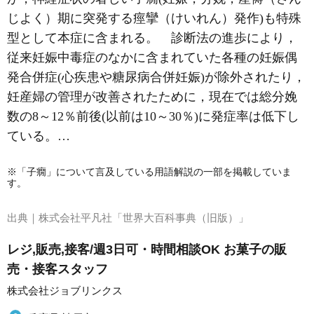
じよく）期に突発する痙攣（けいれん）発作)も特殊
型として本症に含まれる。 診断法の進歩により，
従来妊娠中毒症のなかに含まれていた各種の妊娠偶
発合併症(心疾患や糖尿病合併妊娠)が除外されたり，
妊産婦の管理が改善されたために，現在では総分娩
数の8～12％前後(以前は10～30％)に発症率は低下し
ている。…
※「子癇」について言及している用語解説の一部を掲載していま
す。
出典｜
株式会社平凡社「世界大百科事典（旧版）」
レジ,販売,接客/週3日可・時間相談OK お菓子の販
売・接客スタッフ
株式会社ジョブリンクス