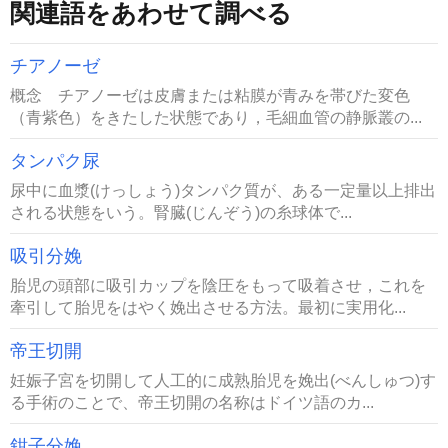
関連語をあわせて調べる
チアノーゼ
概念 チアノーゼは皮膚または粘膜が青みを帯びた変色
（青紫色）をきたした状態であり，毛細血管の静脈叢の...
タンパク尿
尿中に血漿(けっしょう)タンパク質が、ある一定量以上排出
される状態をいう。腎臓(じんぞう)の糸球体で...
吸引分娩
胎児の頭部に吸引カップを陰圧をもって吸着させ，これを
牽引して胎児をはやく娩出させる方法。最初に実用化...
帝王切開
妊娠子宮を切開して人工的に成熟胎児を娩出(べんしゅつ)す
る手術のことで、帝王切開の名称はドイツ語のカ...
鉗子分娩