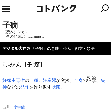
子癇
（読み）シカン
（その他表記）Eclampsia
デジタル大辞泉
「子癇」の意味・読み・例文・類語
し‐かん【子
×
癇】
けいれん
妊娠中毒症
の
一種
。
妊産婦
が突然、
全身
の
痙攣
、
失
神
などの
発作
を繰り返す
状態
。
出典
小学館