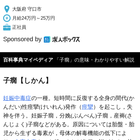
大阪府 守口市
月給24万円～25万円
正社員
Sponsored by
百科事典マイペディア
「子癇」の意味・わかりやすい解説
子癇【しかん】
妊娠中毒症
の一種。短時間に反復する全身の間代(か
んだい)性痙攣(けいれん)発作（
痙攣
）を起こし，失
神を伴う。妊娠子癇，分娩(ぶんべん)子癇，産褥(さ
んじょく)子癇などがある。原因については胎盤・胎
児から生ずる毒素が，母体の解毒機能の低下によ