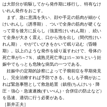
は大部分が前駆してから発作期に移行し、特有なけ
いれん発作をおこす。
まず、急に意識を失い、顔や手足の筋肉が細かく
けいれんし（誘導期）、ついで全身の筋肉が硬くな
って背を後方に反らし（強直性けいれん期）、続い
て全身が大きく震え、口から泡を出し（間代性けい
れん期）、やがていびきをかいて眠り込む（昏睡
期）。以上のような発作を繰り返すわけで、母体の
死亡率が5～7％、成熟児死亡率は15～30％という妊
娠中でもっとも危険な病気の一つである。
妊娠中の定期的診察によって子癇前症を早期発見
し、完全治療すれば予防できる。もしも子癇がおこ
れば緊急事態として救急処置（鎮痙(ちんけい)・降
圧・強心・急速遂娩(すいべん)・合併症の防止など）
を迅速、適切に行う必要がある。
［新井正夫］