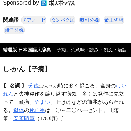
Sponsored by
関連語
チアノーゼ
タンパク尿
吸引分娩
帝王切開
鉗子分娩
精選版 日本国語大辞典
「子癇」の意味・読み・例文・類語
し‐かん【子癇】
〘 名詞 〙
分娩
時に多く起こる、全身の
けい
(ぶんべん)
れん
と失神発作を繰り返す病気。多くは発作に先立
って、頭痛、
めまい
、吐きけなどの前兆があらわれ
る。
母体
の
死亡率
は一〇～二〇パーセント。〔随
筆・
安斎随筆
（1783頃）〕