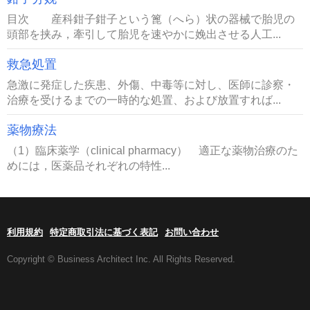
目次 産科鉗子鉗子という篦（へら）状の器械で胎児の
頭部を挟み，牽引して胎児を速やかに娩出させる人工...
救急処置
急激に発症した疾患、外傷、中毒等に対し、医師に診察・
治療を受けるまでの一時的な処置、および放置すれば...
薬物療法
（1）臨床薬学（clinical pharmacy） 適正な薬物治療のた
めには，医薬品それぞれの特性...
利用規約
特定商取引法に基づく表記
お問い合わせ
Copyright © Business Architect Inc. All Rights Reserved.