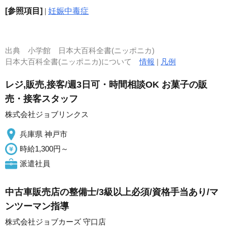
[参照項目]
|
妊娠中毒症
出典
小学館 日本大百科全書(ニッポニカ)
日本大百科全書(ニッポニカ)について
情報
|
凡例
レジ,販売,接客/週3日可・時間相談OK お菓子の販
売・接客スタッフ
株式会社ジョブリンクス
兵庫県 神戸市
時給1,300円～
派遣社員
中古車販売店の整備士/3級以上必須/資格手当あり/マ
ンツーマン指導
株式会社ジョブカーズ 守口店