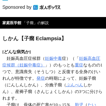
Sponsored by
家庭医学館
「子癇」の解説
しかん【子癇 Eclampsia】
[どんな病気か]
妊娠高血圧症候群（
妊娠中毒
症）（「
妊娠高血圧
症候群（妊娠中毒症）
」）のもっとも
重症
なものの1
つで、意識喪失（そうしつ）と反復する全身のけい
れんが特徴です。
発症
の時期によって、妊娠子癇
（にんしんしかん）、分娩子癇（
ぶんべん
しか
ん）、産褥子癇（さんじょくしかん）の3つに分けら
れます。
子癇は、母体の死亡率が10～15％、
胎児
（
たい