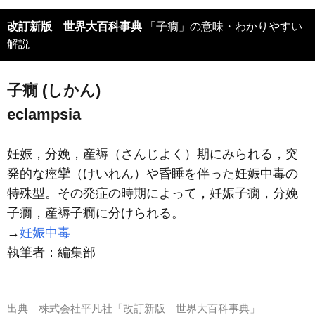
改訂新版 世界大百科事典
「子癇」の意味・わかりやすい
解説
子癇 (しかん)
eclampsia
妊娠，分娩，産褥（さんじよく）期にみられる，突
発的な痙攣（けいれん）や昏睡を伴った妊娠中毒の
特殊型。その発症の時期によって，妊娠子癇，分娩
子癇，産褥子癇に分けられる。
→
妊娠中毒
執筆者：
編集部
出典
株式会社平凡社「改訂新版 世界大百科事典」