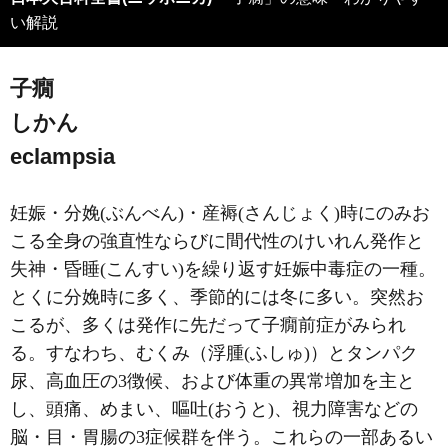
い解説
子癇
しかん
eclampsia
妊娠・分娩(ぶんべん)・産褥(さんじょく)時にのみお
こる全身の強直性ならびに間代性のけいれん発作と
失神・昏睡(こんすい)を繰り返す妊娠中毒症の一種。
とくに分娩時に多く、季節的には冬に多い。突然お
こるが、多くは発作に先だって子癇前症がみられ
る。すなわち、むくみ（浮腫(ふしゅ)）とタンパク
尿、高血圧の3徴候、および体重の異常増加を主と
し、頭痛、めまい、嘔吐(おうと)、視力障害などの
脳・目・胃腸の3症候群を伴う。これらの一部あるい