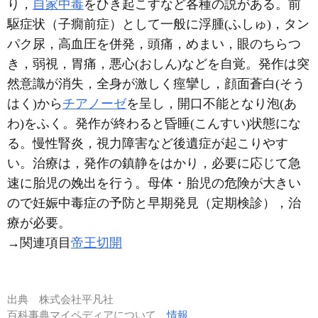
り，
自家中毒
をひき起こすなど各種の説がある。前
駆症状（子癇前症）として一般に浮腫(ふしゅ)，タン
パク尿，高血圧を併発，頭痛，めまい，眼のちらつ
き，弱視，胃痛，悪心(おしん)などを自覚。発作は突
然意識が消失，全身が激しく痙攣し，顔面蒼白(そう
はく)から
チアノーゼ
を呈し，開口不能となり泡(あ
わ)をふく。発作が終わると昏睡(こんすい)状態にな
る。慢性腎炎，視力障害など後遺症が起こりやす
い。治療は，発作の鎮静をはかり，必要に応じて急
速に胎児の娩出を行う。母体・胎児の危険が大きい
ので妊娠中毒症の予防と早期発見（定期検診），治
療が必要。
→関連項目
帝王切開
出典
株式会社平凡社
百科事典マイペディアについて
情報