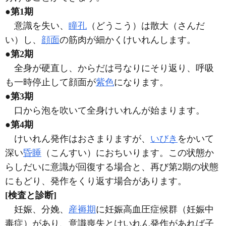
●第1期
意識を失い、
瞳孔
（どうこう）は散大（さんだ
い）し、
顔面
の筋肉が細かくけいれんします。
●第2期
全身が硬直し、からだは弓なりにそり返り、呼吸
も一時停止して顔面が
紫色
になります。
●第3期
口から泡を吹いて全身けいれんが始まります。
●第4期
けいれん発作はおさまりますが、
いびき
をかいて
深い
昏睡
（こんすい）におちいります。この状態か
らしだいに意識が回復する場合と、再び第2期の状態
にもどり、発作をくり返す場合があります。
[検査と診断]
妊娠、分娩、
産褥期
に妊娠高血圧症候群（妊娠中
毒症）があり、意識喪失とけいれん発作があれば子