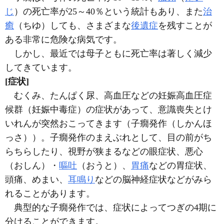
じ
）の死亡率が25～40％という統計もあり、また
治
癒
（ちゆ）しても、さまざまな
後遺症
を残すことが
ある非常に危険な病気です。
しかし、最近では母子ともに死亡率は著しく減少
してきています。
[症状]
むくみ、たんぱく尿、高血圧などの妊娠高血圧症
候群（妊娠中毒症）の症状があって、意識喪失とけ
いれんが突然おこってきます（子癇発作（しかんほ
っさ））。子癇発作のまえぶれとして、目の前がち
らちらしたり、視野が狭まるなどの眼症状、悪心
（おしん）・
嘔吐
（おうと）、
胃痛
などの胃症状、
頭痛、めまい、
耳鳴り
などの脳神経症状などがみら
れることがあります。
典型的な子癇発作では、症状によってつぎの4期に
分けることができます。