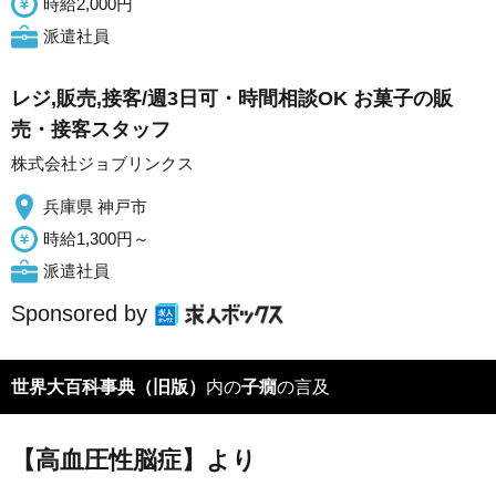
時給2,000円
派遣社員
レジ,販売,接客/週3日可・時間相談OK お菓子の販
売・接客スタッフ
株式会社ジョブリンクス
兵庫県 神戸市
時給1,300円～
派遣社員
Sponsored by
世界大百科事典（旧版）
内の
子癇
の言及
【高血圧性脳症】より