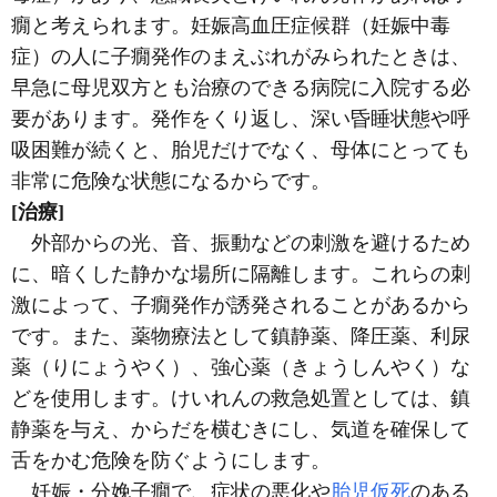
癇と考えられます。妊娠高血圧症候群（妊娠中毒
症）の人に子癇発作のまえぶれがみられたときは、
早急に母児双方とも治療のできる病院に入院する必
要があります。発作をくり返し、深い昏睡状態や呼
吸困難が続くと、胎児だけでなく、母体にとっても
非常に危険な状態になるからです。
[治療]
外部からの光、音、振動などの刺激を避けるため
に、暗くした静かな場所に隔離します。これらの刺
激によって、子癇発作が誘発されることがあるから
です。また、薬物療法として鎮静薬、降圧薬、利尿
薬（りにょうやく）、強心薬（きょうしんやく）な
どを使用します。けいれんの救急処置としては、鎮
静薬を与え、からだを横むきにし、気道を確保して
舌をかむ危険を防ぐようにします。
妊娠・分娩子癇で、症状の悪化や
胎児仮死
のある