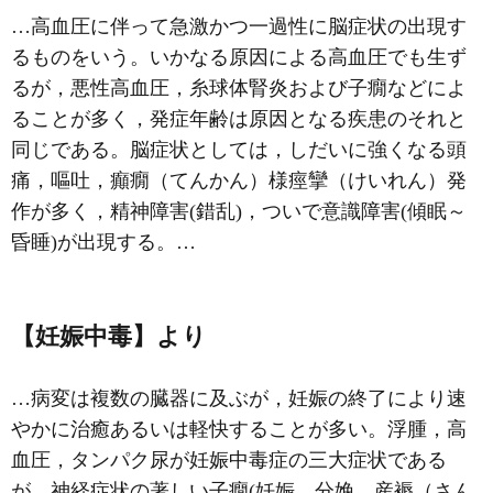
…高血圧に伴って急激かつ一過性に脳症状の出現す
るものをいう。いかなる原因による高血圧でも生ず
るが，悪性高血圧，糸球体腎炎および
子癇
などによ
ることが多く，発症年齢は原因となる疾患のそれと
同じである。脳症状としては，しだいに強くなる頭
痛，嘔吐，癲癇（てんかん）様痙攣（けいれん）発
作が多く，精神障害(錯乱)，ついで意識障害(傾眠～
昏睡)が出現する。…
【妊娠中毒】より
…病変は複数の臓器に及ぶが，妊娠の終了により速
やかに治癒あるいは軽快することが多い。浮腫，高
血圧，タンパク尿が妊娠中毒症の三大症状である
が，神経症状の著しい子癇(妊娠，分娩，産褥（さん