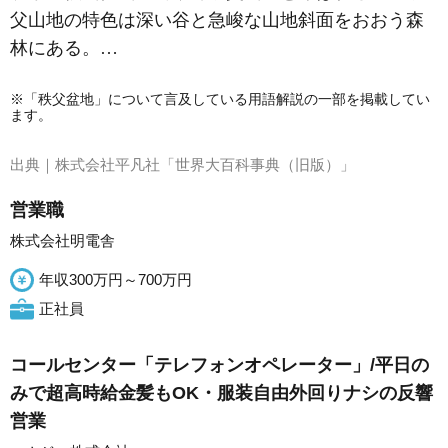
父山地の特色は深い谷と急峻な山地斜面をおおう森
林にある。…
※「秩父盆地」について言及している用語解説の一部を掲載してい
ます。
出典｜
株式会社平凡社「世界大百科事典（旧版）」
営業職
株式会社明電舎
年収300万円～700万円
正社員
コールセンター「テレフォンオペレーター」/平日の
みで超高時給金髪もOK・服装自由外回りナシの反響
営業