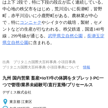
は上下 2段で，特に下段の段丘が広く連続している。
中心地の秩父市をはじめ，荒川沿いに長瀞町，皆野
町，赤平川沿いに小鹿野町がある。農林業が中心
で，特に
コンニャク
やシイタケの栽培，製材，セメ
ントなどの生産が行なわれる。秩父鉄道，国道140号
線，299号線が通じる。
武甲県立自然公園
，
長瀞玉淀
県立自然公園
に含まれる。
出典
ブリタニカ国際大百科事典 小項目事典
ブリタニカ国際大百科事典 小項目事典について
情報
九州 国内営業 畜産×IoT/牛の体調をタブレットPC一
つで管理/業界未経験可/直行直帰/プリセールス
デザミス株式会社
東京都 江東区