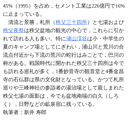
45%（1995）を占め，セメント工業は226億円で16%
に止まっている。
清流と景勝，札所（
秩父三十四所
）と七湯および
秩父夜祭
は秩父盆地の観光の中心で，これらに引か
れて訪れる人も多い。特に
浦山渓谷
は小・中学生の
夏のキャンプ場としてにぎわい，浦山川と荒川の合
流点付近から下流の荒川の蛇行はみごとで，巴川の
称がある。戦国時代に開かれた秩父三十四所は今で
も訪れる巡礼が多く，1番妙音寺の観音堂と4番金昌
寺の石仏群は県の文化財となっている。かつて札所
巡りや三峰神社の参詣者の湯治場として親しまれた
秩父七湯の面影は，今でも盆地南端の白久（しろ
く），日野などの鉱泉宿に残っている。
執筆者：
新井 寿郎