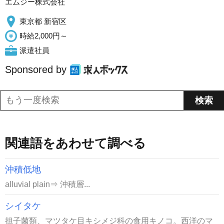
エムジー株式会社
東京都 新宿区
時給2,000円～
派遣社員
Sponsored by
関連語をあわせて調べる
沖積低地
alluvial plain⇒ 沖積層...
シイタケ
担子菌類、マツタケ目キシメジ科の食用キノコ。西洋のマ