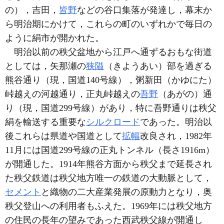
の），吉田，
皆野
などの谷口集落が発達し，幕末か
ら明治期にかけて，これらの町のいずれかで毎日の
ように絹市が開かれた。
明治以前の秩父盆地から江戸へ通ずるおもな街道
としては，矢那瀬の
狭隘
（きようあい）部を過ぎる
熊谷通り（現，国道140号線），粥新田（かゆにた）
峠越えの河越通り，正丸峠越えの
吾野
（あがの）通
り（現，国道299号線）があり，特に吾野通りは秩父
絹を輸送する重要な
シルクロード
であった。明治以
後これらは県道や国道として
拡幅
改良され，1982年
11月には国道299号線の正丸トンネル（長さ1916m）
が開通した。1914年熊谷方面から秩父まで延長され
た秩父鉄道は秩父地方唯一の鉄道の大動脈として，
セメント
と織物の二大産業発展の原動力となり，奥
秩父登山への利用者もふえた。1969年には秩父地方
の住民の長年の望みであった西武秩父線が開通し