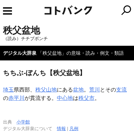
秩父盆地
（読み）チチブボンチ
デジタル大辞泉
「秩父盆地」の意味・読み・例文・類語
ちちぶ‐ぼんち【秩父盆地】
埼玉
県西部、
秩父山地
にある
盆地
。
荒川
とその
支流
の
赤平川
が貫流する。
中心地
は
秩父市
。
出典
小学館
デジタル大辞泉について
情報
|
凡例