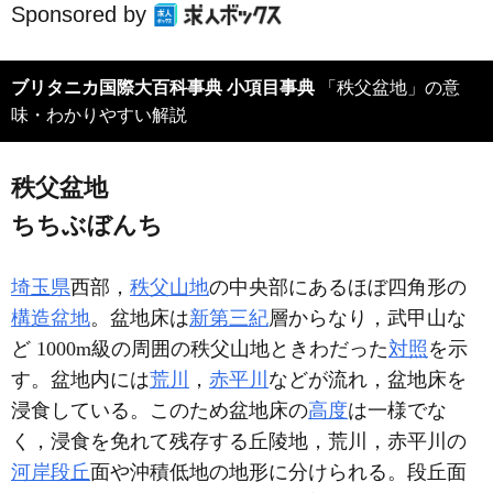
Sponsored by
ブリタニカ国際大百科事典 小項目事典
「秩父盆地」の意
味・わかりやすい解説
秩父盆地
ちちぶぼんち
埼玉県
西部，
秩父山地
の中央部にあるほぼ四角形の
構造盆地
。盆地床は
新第三紀
層からなり，武甲山な
ど 1000m級の周囲の秩父山地ときわだった
対照
を示
す。盆地内には
荒川
，
赤平川
などが流れ，盆地床を
浸食している。このため盆地床の
高度
は一様でな
く，浸食を免れて残存する丘陵地，荒川，赤平川の
河岸段丘
面や沖積低地の地形に分けられる。段丘面