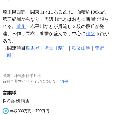
2
埼玉県西部，関東山地にある盆地。面積約100km
。
第三紀層からなり，周辺山地とはおもに断層で限ら
れる。
荒川
，赤平川などが貫流し３段の段丘が発
達。米作，果樹，養蚕が盛んで，中心に
秩父
市街が
ある。
→関連項目
雁坂峠
｜
埼玉［県］
｜
秩父山地
｜
皆野
［町］
出典
株式会社平凡社
百科事典マイペディアについて
情報
営業職
株式会社明電舎
年収300万円～700万円