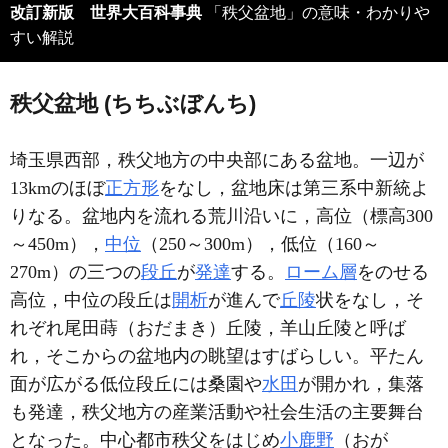
改訂新版 世界大百科事典
「秩父盆地」の意味・わかりや
すい解説
秩父盆地 (ちちぶぼんち)
埼玉県西部，秩父地方の中央部にある盆地。一辺が
13kmのほぼ
正方形
をなし，盆地床は第三系中新統よ
りなる。盆地内を流れる荒川沿いに，高位（標高300
～450m），
中位
（250～300m），低位（160～
270m）の三つの
段丘
が
発達
する。
ローム層
をのせる
高位，中位の段丘は
開析
が進んで
丘陵
状をなし，そ
れぞれ尾田蒔（おだまき）丘陵，羊山丘陵と呼ば
れ，そこからの盆地内の眺望はすばらしい。平たん
面が広がる低位段丘には桑園や
水田
が開かれ，集落
も発達，秩父地方の産業活動や社会生活の主要舞台
となった。中心都市秩父をはじめ
小鹿野
（おが