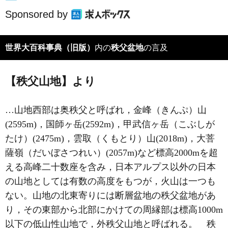
Sponsored by
世界大百科事典（旧版）
内の
秩父盆地
の言及
【秩父山地】より
…山地西部は
奥秩父
と呼ばれ，金峰（きんぷ）山
(2595m)，国師ヶ岳(2592m)，甲武信ヶ岳（こぶしが
たけ）(2475m)，雲取（くもとり）山(2018m)，大菩
薩嶺（だいぼさつれい）(2057m)など標高2000mを超
える高峰二十数座を含み，日本アルプス以外の日本
の山地としては有数の高度をもつが，火山は一つも
ない。山地の北東寄りには断層盆地の秩父盆地があ
り，その東部から北部にかけての周縁部は標高1000m
以下の低山性山地で，外秩父山地と呼ばれる。 秩