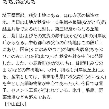
ちちぶぼんち
埼玉県西部、秩父山地にある、ほぼ方形の構造盆
地。周辺の山地が秩父中・古生層や長瀞(ながとろ)系
結晶片岩であるのに対し、第三紀層からなる丘陵
と、荒川およびその支流の赤平(あかびら)川の河岸段
丘からなる。中心都市秩父市の市街地はこの段丘上
にあり、国造(くにのみやつこ)の知知夫彦命(ちちぶ
ひこのみこと)を祀(まつ)った秩父神社を中心に発達
した。また、小鹿野町(おがのまち)、皆野町(みなの
まち)などの市街地や、水田、畑地も河岸段丘上にあ
る。産業としては、養蚕を背景に秩父銘仙(めいせん)
を主とした絹織物業が中心であったが、今日では電
子、セメント工業が行われている。米作、酪農、野
菜栽培なども盛んである。
［中山正民］