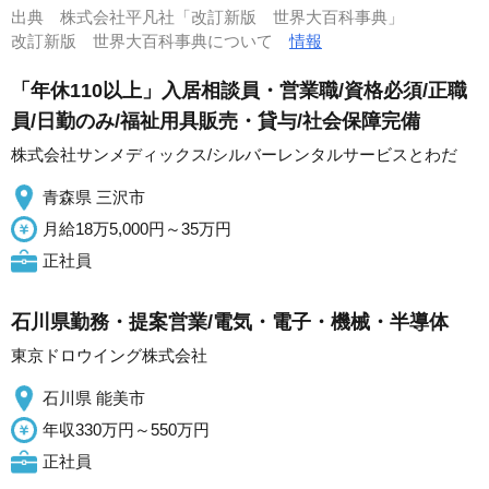
出典
株式会社平凡社「改訂新版 世界大百科事典」
改訂新版 世界大百科事典について
情報
「年休110以上」入居相談員・営業職/資格必須/正職
員/日勤のみ/福祉用具販売・貸与/社会保障完備
株式会社サンメディックス/シルバーレンタルサービスとわだ
青森県 三沢市
月給18万5,000円～35万円
正社員
石川県勤務・提案営業/電気・電子・機械・半導体
東京ドロウイング株式会社
石川県 能美市
年収330万円～550万円
正社員