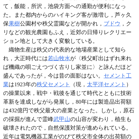
て，飯能，所沢，池袋方面への通勤が便利になっ
た。また都内からのハイキング客が激増し，芦ヶ久
保
果樹
公園村や秩父霊園などが開かれ，
ブドウ
，ク
リなどの観光農園もふえ，近郊の日帰りレクリエー
ション地として大きく変貌している。
織物生産は秩父の代表的な地場産業として知ら
れ，大正時代には
若山牧水
が〈秩父町出はずれ来れ
ば機織の唄ごえつづく古りし家並に〉と詠んだほど
盛んであったが，今は昔の面影はない。
セメント工
業
は1923年の
秩父セメント
（現，
太平洋セメント
）
の操業以来，戦中・戦後を通じて時代とともに技術
革新を達成しながら発展し，80年には製造品出荷額
は432億円で秩父最大の産業となった。しかし，原石
の採掘が進んで霊峰
武甲山
の山容が変わり，植生も
破壊されたので，自然保護対策が進められている。
近年は電気機器工業がのびて秩父市全体の出荷額の