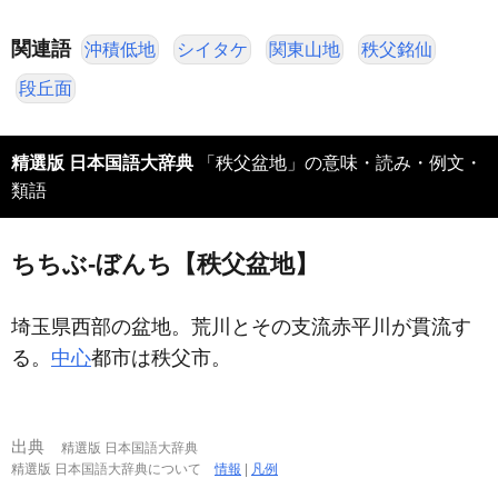
関連語
沖積低地
シイタケ
関東山地
秩父銘仙
段丘面
精選版 日本国語大辞典
「秩父盆地」の意味・読み・例文・
類語
ちちぶ‐ぼんち【秩父盆地】
埼玉県西部の盆地。荒川とその支流赤平川が貫流す
る。
中心
都市は秩父市。
出典
精選版 日本国語大辞典
精選版 日本国語大辞典について
情報
|
凡例