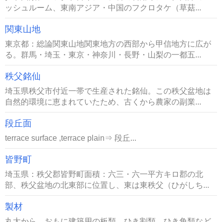
ッシュルーム、東南アジア・中国のフクロタケ（草菇...
関東山地
東京都：総論関東山地関東地方の西部から甲信地方に広が
る。群馬・埼玉・東京・神奈川・長野・山梨の一都五...
秩父銘仙
埼玉県秩父市付近一帯で生産された銘仙。この秩父盆地は
自然的環境に恵まれていたため、古くから農家の副業...
段丘面
terrace surface ,terrace plain⇒ 段丘...
皆野町
埼玉県：秩父郡皆野町面積：六三・六一平方キロ郡の北
部、秩父盆地の北東部に位置し、東は東秩父（ひがしち...
製材
丸太から、おもに建築用の板類、ひき割類、ひき角類など