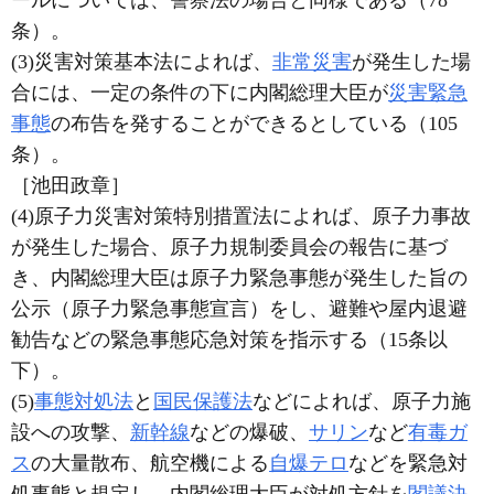
ールについては、警察法の場合と同様である（78
条）。
(3)災害対策基本法によれば、
非常災害
が発生した場
合には、一定の条件の下に内閣総理大臣が
災害緊急
事態
の布告を発することができるとしている（105
条）。
［池田政章］
(4)原子力災害対策特別措置法によれば、原子力事故
が発生した場合、原子力規制委員会の報告に基づ
き、内閣総理大臣は原子力緊急事態が発生した旨の
公示（原子力緊急事態宣言）をし、避難や屋内退避
勧告などの緊急事態応急対策を指示する（15条以
下）。
(5)
事態対処法
と
国民保護法
などによれば、原子力施
設への攻撃、
新幹線
などの爆破、
サリン
など
有毒ガ
ス
の大量散布、航空機による
自爆テロ
などを緊急対