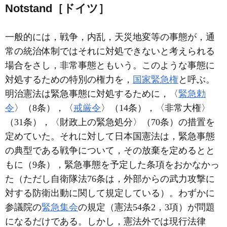
Notstand［ドイツ］
一般的には，戦争，内乱，天災地変等の事態が，通
常の統治体制ではそれに対処できないと考えられる
場合をさし，非常事態ともいう。このような事態に
対処するための特別の権力を，
国家緊急権
と呼ぶ。
明治憲法は緊急事態に対処するために，〈
緊急勅
令
〉（8条），〈
戒厳令
〉（14条），〈非常大権〉
（31条），〈財政上の緊急処分〉（70条）の措置を
定めていた。それに対して日本国憲法は，緊急事態
の典型である戦争について，その放棄を定めるとと
もに（9条），緊急事態を予定した条項をおかなかっ
た（ただし自衛隊法76条は，外部からの武力攻撃に
対する防衛出動に関して規定している）。わずかに
参議院の
緊急集会
の規定（憲法54条2，3項）が問題
になるだけである。しかし，憲法外では現行法律