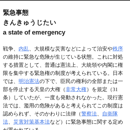
緊急事態
きんきゅうじたい
a state of emergency
戦争、
内乱
、大規模な災害などによって治安や
秩序
の維持に緊急な危険が生じている状態。これに対処
する措置として、普通は憲法上、大統領や内閣に権
限を集中する緊急権の制度が考えられている。日本
では、
明治憲法
の下で、臣民の権利の全部または一
部を停止する天皇の大権（
非常大権
）を規定（31
条）していたが、一度も発動されなかった。現行憲
法では、濫用の危険があると考えられてこの制度は
認められず、そのかわりに法律（
警察法
、
自衛隊
法
、
災害対策基本法
など）に緊急事態に関する定め