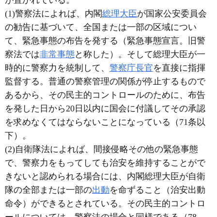
が置かれている。
(1)警察法によれば、内閣
総理大臣
が国家公安委員会
の勧告に基づいて、全国または一部の区域につい
て、緊急事態の布告を発する（緊急事態宣言。旧警
察法では
非常事態
と称した）。そして総理大臣が一
時的に警察力を統制して、
警察庁長官
を直接に指揮
監督する。普通の警察管理の関係が停止するもので
あるから、その民主的コントロールのために、布告
を発した日から20日以内に国会に付議してその承認
を求めなくてはならないことになっている（71条以
下）。
(2)自衛隊法によれば、間接侵略その他の緊急事態
で、警察力をもってしても治安を維持することがで
きないと認められる場合には、内閣総理大臣が自衛
隊の全部または一部の
出動
を命ずること（治安出動
命令）ができるとされている。その民主的コントロ