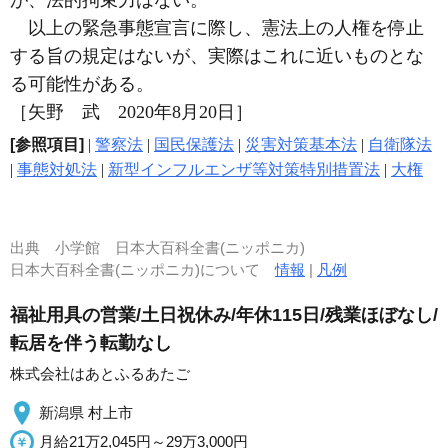
が、法的拘束力はない。
以上の緊急事態宣言に際し、憲法上の人権を停止
する旨の規定はないが、実際はこれに近いものとな
る可能性がある。
［矢野 武 2020年8月20日］
[参照項目]
|
警察法
|
国民保護法
|
災害対策基本法
|
自衛隊法
|
事態対処法
|
新型インフルエンザ等対策特別措置法
|
大権
出典
小学館 日本大百科全書(ニッポニカ)
日本大百科全書(ニッポニカ)について
情報
|
凡例
福祉用具の営業/土日祝休み/年休115日/残業ほぼなし/
転居を伴う転勤なし
株式会社はあとふるあたご
新潟県 村上市
月給21万2,045円～29万3,000円