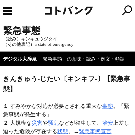
緊急事態
（読み）キンキュウジタイ
（その他表記）a state of emergency
デジタル大辞泉
「緊急事態」の意味・読み・例文・類語
きんきゅう‐じたい〔キンキフ‐〕【緊急事
態】
１
すみやかな対応が必要とされる重大な
事態
。「
緊
急事態
が発生する」
２
大規模な
災害
や
騒乱
などが発生して、
治安
上差し
迫った危険が存在する
状態
。→
緊急事態宣言