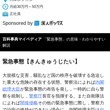
月給30万円～50万円
正社員
Sponsored by
百科事典マイペディア
「緊急事態」の意味・わかりやすい
解説
緊急事態【きんきゅうじたい】
大規模な災害，騒乱など国の秩序を破壊する急迫し
た重大な危険の存在する状態。警察法によれば
内閣
総理大臣
が緊急事態の布告を発し，一時的に自ら警
察を統制し，
警察庁
長官を指揮する。また自衛隊法
によれば
間接侵略
その他の緊急事態に際し，警察力
で治安の維持ができない場合に，内閣総理大臣は
自