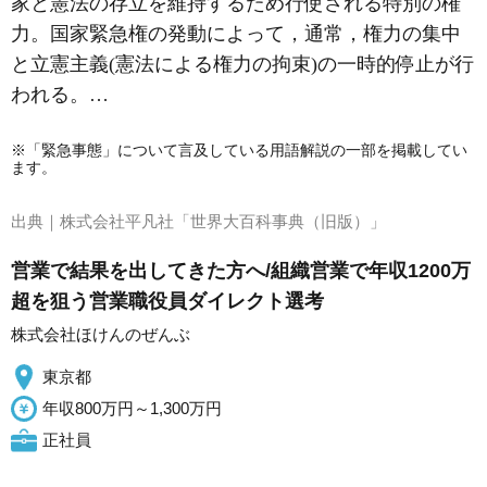
家と憲法の存立を維持するため行使される特別の権
力。国家緊急権の発動によって，通常，権力の集中
と立憲主義(憲法による権力の拘束)の一時的停止が行
われる。…
※「緊急事態」について言及している用語解説の一部を掲載してい
ます。
出典｜
株式会社平凡社「世界大百科事典（旧版）」
営業で結果を出してきた方へ/組織営業で年収1200万
超を狙う営業職役員ダイレクト選考
株式会社ほけんのぜんぶ
東京都
年収800万円～1,300万円
正社員