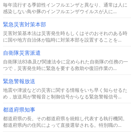
毎年流行する季節性インフルエンザと異なり、通常は人に
感染しない鳥や豚のインフルエンザウイルスが人に...
緊急災害対策本部
災害対策基本法は災害発生時もしくはそのおそれのある時
に国や地方自治体が臨時に対策本部を設置することを...
自衛隊災害派遣
自衛隊法83条及び関連法令に定められた自衛隊の任務の一
つで，災害発生時に緊急を要する救助や復旧作業の...
緊急警報放送
地震や津波などの災害に関する情報をいち早く知らせるた
め，放送局が警報音と制御信号からなる緊急警報信号...
都道府県知事
都道府県の長。その都道府県を統轄し代表する執行機関。
都道府県内の住民によって直接選挙される。特別職の...