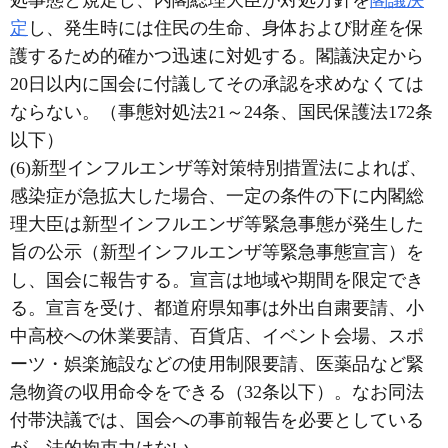
処事態と規定し、内閣総理大臣が対処方針を
閣議決
定
し、発生時には住民の生命、身体および財産を保
護するため的確かつ迅速に対処する。閣議決定から
20日以内に国会に付議してその承認を求めなくては
ならない。（事態対処法21～24条、国民保護法172条
以下）
(6)新型インフルエンザ等対策特別措置法によれば、
感染症が急拡大した場合、一定の条件の下に内閣総
理大臣は新型インフルエンザ等緊急事態が発生した
旨の公示（新型インフルエンザ等緊急事態宣言）を
し、国会に報告する。宣言は地域や期間を限定でき
る。宣言を受け、都道府県知事は外出自粛要請、小
中高校への休業要請、百貨店、イベント会場、スポ
ーツ・娯楽施設などの使用制限要請、医薬品など緊
急物資の収用命令をできる（32条以下）。なお同法
付帯決議では、国会への事前報告を必要としている