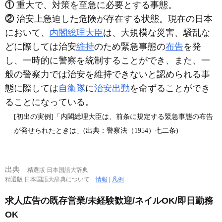
①
重大で、対策を至急に必要とする事態。
②
治安上急迫した危険が存在する状態。現在の日本
において、
内閣総理大臣
は、大規模な災害、騒乱な
どに際しては治安
維持
のため緊急事態の
布告
を発
し、一時的に警察を統制することができ、また、一
般の警察力では治安を維持できないと認められる事
態に際しては
自衛隊
に
治安出動
を命ずることができ
ることになっている。
[初出の実例]「内閣総理大臣は、前条に規定する緊急事態の布告
が発せられたときは」(出典：警察法（1954）七二条)
出典
精選版 日本国語大辞典
精選版 日本国語大辞典について
情報
|
凡例
求人広告の既存営業/未経験歓迎/ネイルOK/即日勤務
OK