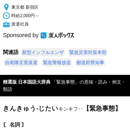
東京都 新宿区
時給2,000円～
派遣社員
Sponsored by
関連語
新型インフルエンザ
緊急災害対策本部
自衛隊災害派遣
緊急警報放送
都道府県知事
精選版 日本国語大辞典
「緊急事態」の意味・読み・例文・
類語
きんきゅう‐じたい
【緊急事態】
キンキフ‥
〘 名詞 〙