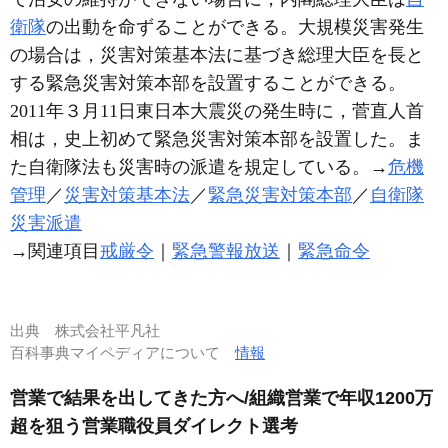
衛隊
の出動を命ずることができる。大規模災害発生
の場合は，災害対策基本法に基づき総理大臣を長と
する緊急災害対策本部を設置することができる。
2011年３月11日東日本大震災の発生時に，菅直人首
相は，史上初めて緊急災害対策本部を設置した。ま
た自衛隊法も災害時の派遣を規定している。→
危機
管理
／
災害対策基本法
／
緊急災害対策本部
／
自衛隊
災害派遣
→関連項目
戒厳令
｜
緊急警報放送
｜
緊急命令
出典
株式会社平凡社
百科事典マイペディアについて
情報
営業で結果を出してきた方へ/組織営業で年収1200万
超を狙う営業職役員ダイレクト選考