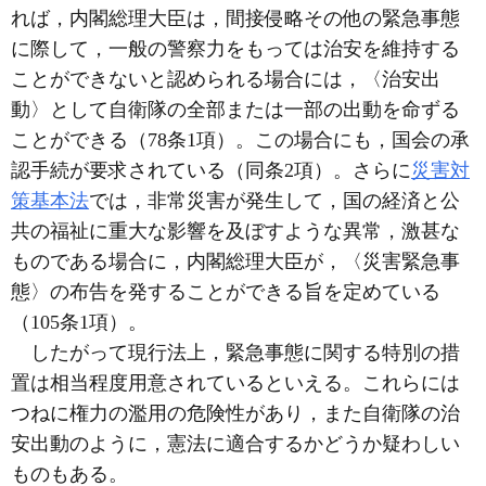
れば，内閣総理大臣は，間接侵略その他の緊急事態
に際して，一般の警察力をもっては治安を維持する
ことができないと認められる場合には，〈治安出
動〉として自衛隊の全部または一部の出動を命ずる
ことができる（78条1項）。この場合にも，国会の承
認手続が要求されている（同条2項）。さらに
災害対
策基本法
では，非常災害が発生して，国の経済と公
共の福祉に重大な影響を及ぼすような異常，激甚な
ものである場合に，内閣総理大臣が，〈災害緊急事
態〉の布告を発することができる旨を定めている
（105条1項）。
したがって現行法上，緊急事態に関する特別の措
置は相当程度用意されているといえる。これらには
つねに権力の濫用の危険性があり，また自衛隊の治
安出動のように，憲法に適合するかどうか疑わしい
ものもある。