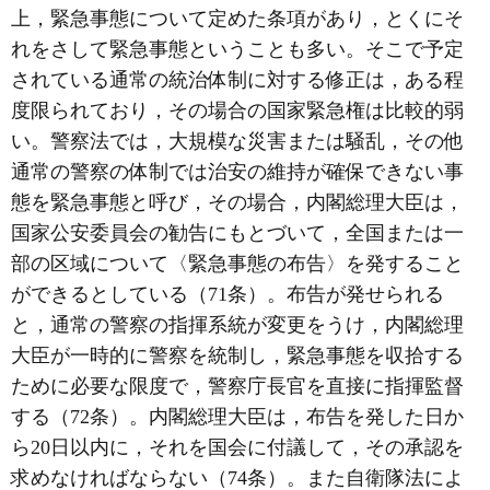
上，緊急事態について定めた条項があり，とくにそ
れをさして緊急事態ということも多い。そこで予定
されている通常の統治体制に対する修正は，ある程
度限られており，その場合の国家緊急権は比較的弱
い。警察法では，大規模な災害または騒乱，その他
通常の警察の体制では治安の維持が確保できない事
態を緊急事態と呼び，その場合，内閣総理大臣は，
国家公安委員会の勧告にもとづいて，全国または一
部の区域について〈緊急事態の布告〉を発すること
ができるとしている（71条）。布告が発せられる
と，通常の警察の指揮系統が変更をうけ，内閣総理
大臣が一時的に警察を統制し，緊急事態を収拾する
ために必要な限度で，警察庁長官を直接に指揮監督
する（72条）。内閣総理大臣は，布告を発した日か
ら20日以内に，それを国会に付議して，その承認を
求めなければならない（74条）。また自衛隊法によ