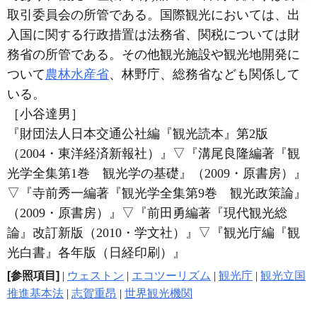
取引委員会の所管である。国際観光においては、出
入国に関する行政措置は法務省、関税については財
務省の所管である。その他観光施設や観光地開発に
ついて
農林水産省
、林野庁、総務省なども関係して
いる。
［小谷達男］
『財団法人日本交通公社編『観光読本』第2版
（2004・東洋経済新報社）』
▽
『溝尾良隆編著『観
光学全集第1巻 観光学の基礎』（2009・原書房）』
▽
『寺前秀一編著『観光学全集第9巻 観光政策論』
（2009・原書房）』
▽
『前田勇編著『現代観光総
論』改訂新版（2010・学文社）』
▽
『観光庁編『観
光白書』各年版（日経印刷）』
[参照項目]
|
ウェストン
|
エコツーリズム
|
観光庁
|
観光立国
推進基本法
|
志賀重昂
|
世界観光機関