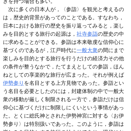
きを持つ場合も多い。
次に多くの日本人が，〈参詣〉を観光と考えるの
は，歴史的背景があってのことである。すなわち，
日本における旅行の歴史を振り返ってみると，楽し
みを目的とする旅行の起源は，
社寺参詣
の歴史の中
に求めることができる。参詣は本来敬虔な信仰心に
基づくのであるが，江戸時代に
一般大衆
の間にまで
楽しみを目的とする旅行を行うだけの経済力その他
の条件が整うなかで，たてまえとしての参詣，ほん
ねとしての享楽的な旅行が広まった。それが例えば
伊勢参り
を名目とする上方見物であった。参詣とい
う名目を必要としたのには，封建体制の中で一般大
衆の移動が厳しく制限される一方で，参詣だけは信
仰心に基づくだけに制限しにくいという事情があっ
た。とくに総氏神とされた伊勢神宮に対する〈お伊
勢参り〉は特別扱いであった。このように，参詣は