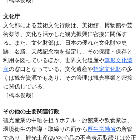
［橋本俊哉］
文化庁
文化部による芸術文化行政は、美術館、博物館や芸
術祭等、文化を活かした観光振興に密接に関係す
る。また、文化財部は、日本の優れた文化財や史
跡、名勝、天然記念物を指定し、その保護・保存と
利用を図っているほか、世界文化遺産や
無形文化遺
産
の窓口となっている。文化遺産や
指定文化財
の多
くは観光資源でもあり、その管理は観光事業と密接
に関係している。
［橋本俊哉］
その他の主要関連行政
観光産業の中軸を担うホテル・旅館業や飲食業は、
環境衛生の指導・取締りの面から
厚生労働省
の所管
であり、観光土産(みやげ)品の不当表示取締りは公正