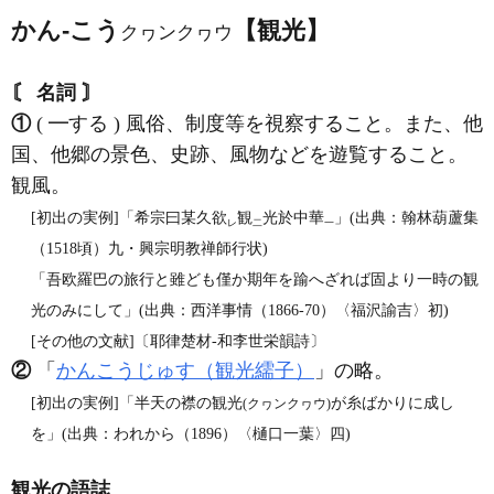
かん‐こう
【観光】
クヮンクヮウ
〘 名詞 〙
①
( ━する ) 風俗、制度等を視察すること。また、他
国、他郷の景色、史跡、風物などを遊覧すること。
観風。
[初出の実例]「希宗曰某久欲
観
光於中華
」(出典：翰林葫蘆集
レ
二
一
（1518頃）九・興宗明教禅師行状)
「吾欧羅巴の旅行と雖ども僅か期年を踰へざれば固より一時の観
光のみにして」(出典：西洋事情（1866‐70）〈福沢諭吉〉初)
[その他の文献]〔耶律楚材‐和李世栄韻詩〕
②
「
かんこうじゅす（観光繻子）
」の略。
[初出の実例]「半天の襟の観光
が糸ばかりに成し
(クヮンクヮウ)
を」(出典：われから（1896）〈樋口一葉〉四)
観光の語誌