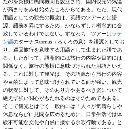
たのを契機に民間機関も設立され、国内観光の気運
が高まりをみせ始めたころからである。ただ、現代
用語としての観光の概念は、英語のツアーとは語
源、語義を異にするため、かならずしも概念的に合
致しているわけではない。すなわち、ツアーは
ラテ
ン語
のターナスtornus（ろくろの意）を語源としてお
り、巡回旅行を意味する用語として生まれた語であ
る。したがって、語意的には旅行の内容や目的には
関係なく、旅行の態様に意味づけられた用語といえ
る。これに対して観光は、その語源から旅行の内容
や目的によって意味づけられている面が強い。観光
の状況に対して、そのあり方やあるべき姿について
絶えず強い関心がもたれるのはそのためでもある。
そこで観光とはごく一般的には「人々が気晴らしや
休息ならびに見聞を広めるために、日常生活では体
験不可能な文化や自然に接する余暇行動である」と