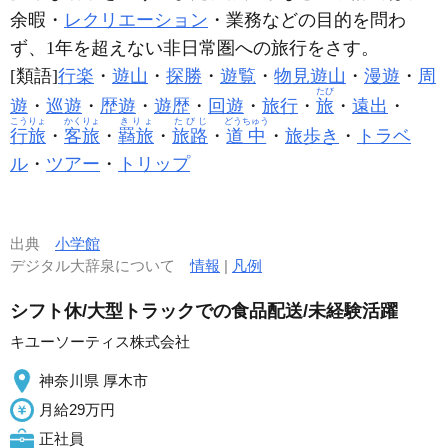
余暇・
レクリエーション
・業務などの目的を問わ
ず、1年を超えない非日常圏への旅行をさす。
[類語]
行楽
・
遊山
・
探勝
・
遊覧
・
物見遊山
・
漫遊
・
周
たび
遊
・
巡遊
・
歴遊
・
遊歴
・
回遊
・
旅行
・
旅
・
遠出
・
こうりょ
かくりょ
きりょ
たびじ
どうちゅう
行旅
・
客旅
・
羇旅
・
旅路
・
道中
・
旅歩き
・
トラベ
ル
・
ツアー
・
トリップ
出典
小学館
デジタル大辞泉について
情報
|
凡例
シフト休/大型トラックでの食品配送/未経験活躍
キユーソーティス株式会社
神奈川県 厚木市
月給29万円
正社員