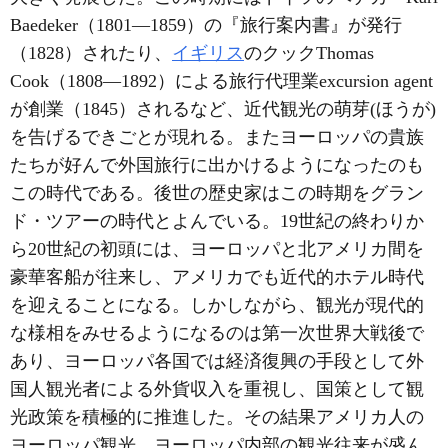
Baedeker（1801―1859）の『旅行案内書』が発行
（1828）されたり、
イギリス
のクックThomas
Cook（1808―1892）による旅行代理業excursion agent
が創業（1845）されるなど、近代観光の萌芽(ほうが)
を告げるできごとが現れる。またヨーロッパの貴族
たちが好んで外国旅行に出かけるようになったのも
この時代である。後世の歴史家はこの時期をグラン
ド・ツアーの時代とよんでいる。19世紀の終わりか
ら20世紀の初頭には、ヨーロッパと北アメリカ間を
豪華客船が往来し、アメリカでも近代的ホテル時代
を迎えることになる。しかしながら、観光が現代的
な様相をみせるようになるのは第一次世界大戦後で
あり、ヨーロッパ各国では経済復興の手段として外
国人観光者による外貨収入を重視し、国策として観
光政策を積極的に推進した。その結果アメリカ人の
ヨーロッパ観光、ヨーロッパ内部の観光往来が盛ん