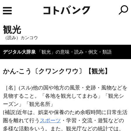
観光
（読み）カンコウ
デジタル大辞泉
「観光」の意味・読み・例文・類語
かん‐こう〔クワンクワウ〕【観光】
［名］
(スル)
他の国や地方の風景・史跡・風物などを
見物すること。「各地を
観光
してまわる」「
観光
シ
ーズン」「
観光
名所」
[補説]近年は、娯楽や保養のため余暇時間に日常生活
圏を離れて行う
スポーツ
・学習・交流・遊覧などの
多様な活動をいう。また、観光庁などの統計では、