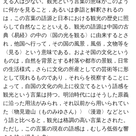
える人は少ない。観光という言葉の意味がこのよう
に何かを見ること，あるいは参詣と解釈されるの
は，この言葉の語源と日本における観光の歴史に照
らして自然なことといえる。観光の語源は中国の古
典《易経》の中の〈国の光を観る〉に由来するとさ
れ，他国へ行って，その国の風景，風俗，文物等を
〈見る〉という意味である。およそ国の文化という
ものは，自然を背景とする村落や都市の景観，日常
の生活様式，さらに文化の所産としての芸術等に形
として現れるものであり，それらを視察することに
よって，自国の文化の向上に役立てるという語感を
観光という言葉は持つ。明治時代にはそうした原義
に沿った用法がみられ，それ以前から用いられてい
た〈物見遊山（ものみゆさん）〉〈漫遊〉などとい
う語と比べると，観光は格調の高い言葉とされた。
ただし，この言葉の現在の語感は，むしろ低俗な響