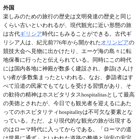
外国
楽しみのための旅行の歴史は文明発達の歴史と同じ
くらい古いといわれるが、現代観光に近い形態の旅
は古代
ギリシア
時代にもみることができる。古代ギ
リシア人は、紀元前776年から開かれた
オリンピア
の
競技大会へ見物に出かけたり、エーゲ海の島々に転
地保養に行ったと伝えられている。同時にこの時代
には国内各地に神殿が数多く建設され、参詣(さんけ
い)者が多数集まったといわれる。なお、参詣者はす
べて沿道の民家でもてなしを受ける習慣があり、そ
の歓待の精神はホスピタリタスhospitalitasとして最高
の美徳とされたが、今日でも観光者を迎えるにあた
ってのホスピタリティhospitalityは不可欠な要素とな
っている。ただ、より現代的な観光の旅が出現する
のはローマ時代に入ってからである。「ローマの道
は世界に通ず」といわれた道路の整備と治安の安定