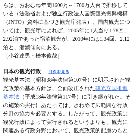
らは、おおむね年間1600万～1700万人台で推移して
いる（法務省および独立行政法人国際観光振興機構
（JNTO）資料に基づき観光庁発表）。国内観光につ
いては、観光庁によれば、2005年に1人当り1.78回、
2.92泊であった宿泊観光が、2010年には1.34回、2.12
泊と、漸減傾向にある。
［小谷達男・橋本俊哉］
日本の観光行政
目次を見る
観光基本法（昭和38年法律第107号）に明示された観
光政策の基本方針は、全面改正された
観光立国推進
基本法
（平成18年法律第117号）に引き継がれた。そ
の施策の実行にあたっては、きわめて広範囲な行政
分野の協力を必要とする。したがって、観光政策は
観光行政によって実行されるというよりも、観光に
関連ある行政分野において、観光政策的配慮のもと