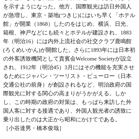
を示すようになった。他方、国際観光は訪日外国人
が急増し、東京・築地(つきじ)にはいち早く「ホテル
館」が開業（1868）したのをはじめ、横浜、日光、
箱根、神戸などにも続々とホテルが建設され、1883
年（明治16）には内外上流社会の社交クラブ鹿鳴館
(ろくめいかん)が開館した。さらに1893年には日本初
の外客誘致機関として貴賓会Welcome Societyが設立
され、1912年（明治45）3月にはその機能を充実させ
るためにジャパン・ツーリスト・ビューロー（日本
交通公社の前身）が創設されるなど、明治政府の国
際観光に対する関心の高まりがうかがえる。しか
し、この時期の政府の対策は、もっぱら来訪した外
国人客に対する接遇であり、外国人観光者の誘致に
乗り出したのは大正から昭和にかけてである。
［小谷達男・橋本俊哉］