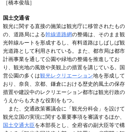
［橋本俊哉］
国土交通省
観光に関する直接の施策は観光庁に移管されたもの
の、道路局による
幹線道路網
の整備は、そのまま観
光幹線ルートを形成するし、有料道路はしばしば観
光道路として利用されている。また、都市局は都市
計画事業を通して公園や緑地の整備を推進してお
り、観光地の風致や美観上の措置を講じている。国
営公園の多くは
観光レクリエーション
地を形成して
おり、奈良、京都、鎌倉における歴史的風土の保存
措置や建設中のレクリエーション都市は観光行政の
うえからも大きな役割をもつ。
また、交通政策審議会に「観光分科会」を設けて
観光立国の実現に関する重要事項を審議するほか、
国土交通大臣
を本部長とし、全府省の副大臣等で構