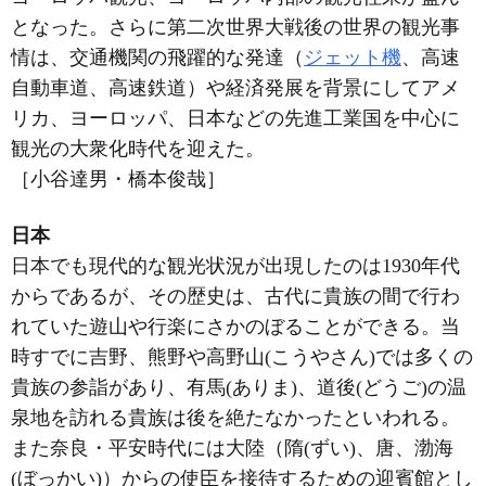
となった。さらに第二次世界大戦後の世界の観光事
情は、交通機関の飛躍的な発達（
ジェット機
、高速
自動車道、高速鉄道）や経済発展を背景にしてアメ
リカ、ヨーロッパ、日本などの先進工業国を中心に
観光の大衆化時代を迎えた。
［小谷達男・橋本俊哉］
日本
日本でも現代的な観光状況が出現したのは1930年代
からであるが、その歴史は、古代に貴族の間で行わ
れていた遊山や行楽にさかのぼることができる。当
時すでに吉野、熊野や高野山(こうやさん)では多くの
貴族の参詣があり、有馬(ありま)、道後(どうご)の温
泉地を訪れる貴族は後を絶たなかったといわれる。
また奈良・平安時代には大陸（隋(ずい)、唐、渤海
(ぼっかい)）からの使臣を接待するための迎賓館とし