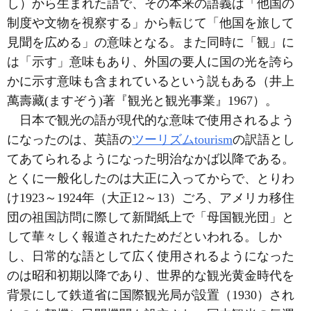
し）から生まれた語で、その本来の語義は「他国の
制度や文物を視察する」から転じて「他国を旅して
見聞を広める」の意味となる。また同時に「観」に
は「示す」意味もあり、外国の要人に国の光を誇ら
かに示す意味も含まれているという説もある（井上
萬壽藏(ますぞう)著『観光と観光事業』1967）。
日本で観光の語が現代的な意味で使用されるよう
になったのは、英語の
ツーリズム
tourism
の訳語とし
てあてられるようになった明治なかば以降である。
とくに一般化したのは大正に入ってからで、とりわ
け1923～1924年（大正12～13）ごろ、アメリカ移住
団の祖国訪問に際して新聞紙上で「母国観光団」と
して華々しく報道されたためだといわれる。しか
し、日常的な語として広く使用されるようになった
のは昭和初期以降であり、世界的な観光黄金時代を
背景にして鉄道省に国際観光局が設置（1930）され