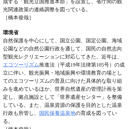
成する「観光立国推進本部」を設置し、省庁間の観
光関連政策の連絡調整を図っている。
［橋本俊哉］
環境省
自然保護を中心にして、国立公園、国定公園、海域
公園などの自然公園行政を通して、国民の自然志向
型観光レクリエーションに対応してきた。近年は、
エコツーリズム
推進法（平成19年法律第105号）の成
立に伴い、観光振興・地域振興や環境教育の場とし
てのエコツーリズムの普及に向けた具体的な取り組
みを進めているほか、世界自然遺産の管理計画を策
定し、拠点施設として「世界遺産センター」を整備
している。また、温泉資源の保護を目的とした温泉
行政も所管し、
国民保養温泉地
の育成を図ってい
る。