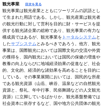
観光事業
目次を見る
観光事業は観光産業とともにツーリズムの訳語とし
て生まれた用語である。しかし、観光産業は観光者
の観光行動に対して営利を目的に財・サービスを提
供する観光諸企業の総称であり、観光事業の有力な
構成員ではあるが、観光事業を
トータルシステム
と
した
サブシステム
とみるべきであろう。他方、観光
事業は、国際観光においては国際文化の交流や外貨
の獲得を、国内観光においては国民の保健の増進や
教養の向上ならびに地域経済効果の促進など、社会
的、文化的、経済的な諸効果を高めることを目的に
している。その事業展開においては、国民的な所産
である観光資源（山岳、峡谷、温泉などの自然観光
資源と、祭礼、年中行事、民俗舞踊などの人文観光
資源）に立脚しているばかりか、観光基盤整備では
社会資本に依存するなど、国や地方公共団体の観光