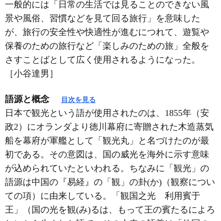
一般的には「日常の生活では見ることのできない風
景や風俗、習慣などを見て回る旅行」を意味した
が、旅行の安全性や快適性が進むにつれて、遊覧や
保養のための旅行など「楽しみのための旅」全般を
さすことばとして広く使用されるようになった。
［小谷達男］
語源と概念
目次を見る
日本で観光という語が使用されたのは、1855年（安
政2）にオランダより徳川幕府に寄贈された木造蒸気
船を幕府が軍艦として「観光丸」と名づけたのが最
初である。その意図は、国の威光を海外に示す意味
が込められていたといわれる。ちなみに「観光」の
語源は中国の『易経』の「観」の卦(か)（観察につい
ての項）に由来している。「観国之光 利用賓于
王」（国の光を観(み)るは、もって王の賓たるによろ