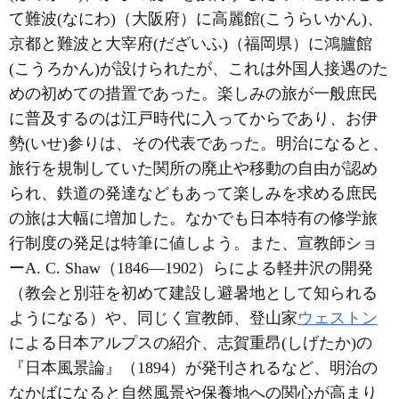
て難波(なにわ)（大阪府）に高麗館(こうらいかん)、
京都と難波と大宰府(だざいふ)（福岡県）に鴻臚館
(こうろかん)が設けられたが、これは外国人接遇のた
めの初めての措置であった。楽しみの旅が一般庶民
に普及するのは江戸時代に入ってからであり、お伊
勢(いせ)参りは、その代表であった。明治になると、
旅行を規制していた関所の廃止や移動の自由が認め
られ、鉄道の発達などもあって楽しみを求める庶民
の旅は大幅に増加した。なかでも日本特有の修学旅
行制度の発足は特筆に値しよう。また、宣教師ショ
ーA. C. Shaw（1846―1902）らによる軽井沢の開発
（教会と別荘を初めて建設し避暑地として知られる
ようになる）や、同じく宣教師、登山家
ウェストン
による日本アルプスの紹介、志賀重昂(しげたか)の
『日本風景論』（1894）が発刊されるなど、明治の
なかばになると自然風景や保養地への関心が高まり