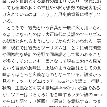
楽しみを目的とする旅行の始まりであり，現代にお
いても全国の多くの神社や仏閣が多数の観光客を受
け入れているのは，こうした歴史的背景に根ざして
いる。
ところで，観光という言葉が一般に広く用いられ
るようになったのは，大正時代に英語のツーリズム
の訳語とされるようになってからだといわれる。実
際，現在では観光とツーリズムは，とくに研究調査
や国際的な統計の分野で同義語として扱われること
が多く，そのことも一因となって現在における観光
という言葉の意味は，上述のような語源としての意
味よりはもっと広義なものとなっている。語源から
見ると，ツーリズムはツアーtourという語に，行動，
状態，主義などを表す接尾辞-ismのついた語である
が，ツアーは〈ろくろ〉を意味するラテン語のtornus
から出た語で，〈巡回〉〈周遊〉を意味する。つま