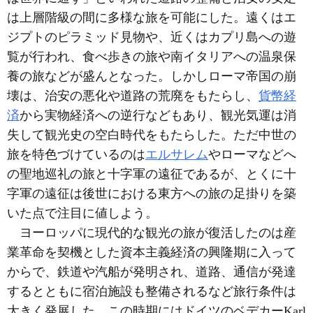
は上層階級の間に多様な旅を可能にした。遠くはエ
ジプトのピラミッド見物や、近くはカプリ島への遊
覧が行われ、食べ歩きの旅や南イタリアへの温泉保
養の旅などが盛んとなった。しかしローマ帝国の崩
壊は、治安の悪化や道路の荒廃をもたらし、
貨幣経
済
から実物経済への逆行などもあり、観光気運は消
失して観光史の空白時代をもたらした。ただ中世の
旅を特色づけているのは
エルサレム
やローマなどへ
の聖地巡礼の旅と十字軍の遠征であるが、とくに十
字軍の遠征は後世における東方への旅の足掛りを築
いた点で注目に値しよう。
ヨーロッパに現代的な観光の旅が復活したのは産
業革命を契機とした資本主義経済の興隆期に入って
からで、鉄道や汽船が発明され、道路、通信が発達
するとともに宿泊施設も整備されるなど旅行条件は
大きく発展した。この時期にはドイツのベデカーKarl