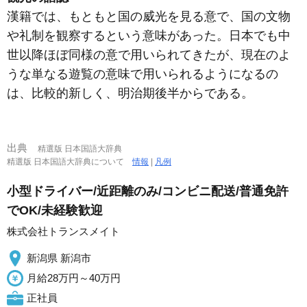
漢籍では、もともと国の威光を見る意で、国の文物
や礼制を観察するという意味があった。日本でも中
世以降ほぼ同様の意で用いられてきたが、現在のよ
うな単なる遊覧の意味で用いられるようになるの
は、比較的新しく、明治期後半からである。
出典
精選版 日本国語大辞典
精選版 日本国語大辞典について
情報
|
凡例
小型ドライバー/近距離のみ/コンビニ配送/普通免許
でOK/未経験歓迎
株式会社トランスメイト
新潟県 新潟市
月給28万円～40万円
正社員