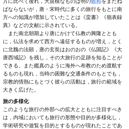
方に比べて後れ，大規模なものは明の
鄭和
をまたね
ばならないが，唐・宋時代に多くの旅行をもとに南
方への知識が増加していたことは《蛮書》《嶺表録
異》などの文献に示されている。
また南北朝期より唐にかけて仏教の興隆ととも
に，仏法を求めて西方へ遠征するものが増え，とく
に北魏の法顕，唐の玄奘はおのおの《仏国記》《大
唐西域記》を残し，その大旅行の足跡を知ることが
できる。また鑑真のように海外へ布教のため渡航す
るものも現れ，当時の困難な交通条件のもとでも，
宗教的情熱にもとづく彼らの活動は，旅行の範域を
大きく広げた。
旅の多様化
このような旅行の外部への拡大とともに注目すべき
は，内域においても旅行の形態や目的が多様化し，
学術研究や遊覧を目的とするものが現れたことであ