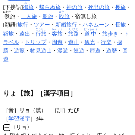
お
[下接語]
御
旅
・
帰らぬ旅
・
神の旅
・
死出の旅
・
長旅
・
にわか
また
俄
旅・
一人旅
・
船旅
・
股
旅
・宿無し旅
[類語]
旅行
・
ツアー
・
新婚旅行
・
ハネムーン
・
長旅
・
こうりょ
かくりょ
たびじ
どうちゅう
羇旅
・
遠出
・
行旅
・
客旅
・
旅路
・
道中
・
旅歩き
・
ト
ラベル
・
トリップ
・
周遊
・
遊山
・
観光
・
行楽
・
探
勝
・
遊覧
・
物見遊山
・
漫遊
・
巡遊
・
歴遊
・
遊歴
・
回
遊
りょ【旅】［漢字項目］
［音］
リョ
（漢） ［訓］
たび
［
学習漢字
］3年
〈リョ〉