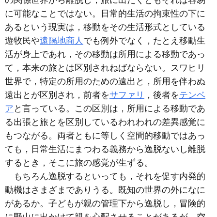
の関係世界から離脱し，旅に出たくともそれは容易
に可能なことではない。日常的生活の拘束性の下に
あるという現実は，移動をその生活形式としている
遊牧民や
遠隔地商人
でも例外でなく，たとえ移動生
活が身上であれ，その移動は所用による移動であっ
て，本来の旅とは区別されねばならない。スワヒリ
世界で，特定の所用のための遠出と，所用を伴わぬ
遠出とが区別され，前者を
サファリ
，後者を
テンベ
ア
と言っている。この区別は，所用による移動であ
る出張と旅とを区別しているわれわれの差異感覚に
もつながる。両者ともに等しく空間的移動ではあっ
ても，日常生活にまつわる義務から逸脱ないし離脱
するとき，そこに旅の感覚が生ずる。
もちろん逸脱するといっても，それを促す内発的
動機はさまざまでありうる。既知の世界の外になに
があるか。子どもが親の管理下から逸脱し，冒険的