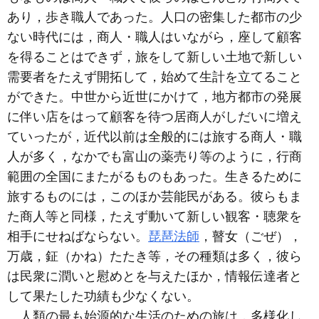
あり，歩き職人であった。人口の密集した都市の少
ない時代には，商人・職人はいながら，座して顧客
を得ることはできず，旅をして新しい土地で新しい
需要者をたえず開拓して，始めて生計を立てること
ができた。中世から近世にかけて，地方都市の発展
に伴い店をはって顧客を待つ居商人がしだいに増え
ていったが，近代以前は全般的には旅する商人・職
人が多く，なかでも富山の薬売り等のように，行商
範囲の全国にまたがるものもあった。生きるために
旅するものには，このほか芸能民がある。彼らもま
た商人等と同様，たえず動いて新しい観客・聴衆を
相手にせねばならない。
琵琶法師
，瞽女（ごぜ），
万歳，鉦（かね）たたき等，その種類は多く，彼ら
は民衆に潤いと慰めとを与えたほか，情報伝達者と
して果たした功績も少なくない。
人類の最も始源的な生活のための旅は，多様化し