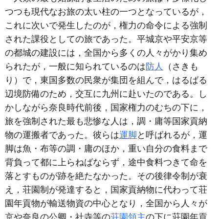
つつも現代なお旅の太い柱の一つとなっているが，
これに次いで発生したのが，権力の命令による強制
された課役としての旅であった。平城京や平安京等
の都城の建設には，全国から多くの人々がかり集め
られたが，一般に知られているのは
防人
（さきも
り）で，東国多数の民衆が集団を組んで，はるばる
辺境防備のため，交互に九州に赴いたのである。し
かしながら奈良時代前後，国家権力のむちの下に，
旅を強制された最も悲惨な人は，調・庸等国家貢納
物の運搬者であった。彼らは
運脚
と呼ばれるが，運
脚は魚・布等の調・庸のほか，重い自分の食料まで
背負って都に上らねばならず，途中食料つきて命を
落とすものが跡を絶たなかった。その後律令制が衰
え，荘園制が発達すると，国家貢納物に代わって荘
園年貢物が輸送物資の中心となり，全国から人々が
京や奈良の公卿・社寺等の
荘園領主
の下に荘園年貢