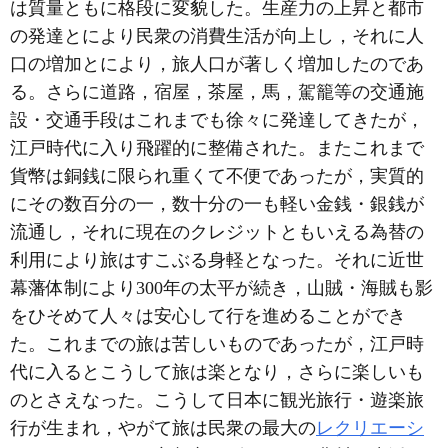
は質量ともに格段に変貌した。生産力の上昇と都市
の発達とにより民衆の消費生活が向上し，それに人
口の増加とにより，旅人口が著しく増加したのであ
る。さらに道路，宿屋，茶屋，馬，駕籠等の交通施
設・交通手段はこれまでも徐々に発達してきたが，
江戸時代に入り飛躍的に整備された。またこれまで
貨幣は銅銭に限られ重くて不便であったが，実質的
にその数百分の一，数十分の一も軽い金銭・銀銭が
流通し，それに現在のクレジットともいえる為替の
利用により旅はすこぶる身軽となった。それに近世
幕藩体制により300年の太平が続き，山賊・海賊も影
をひそめて人々は安心して行を進めることができ
た。これまでの旅は苦しいものであったが，江戸時
代に入るとこうして旅は楽となり，さらに楽しいも
のとさえなった。こうして日本に観光旅行・遊楽旅
行が生まれ，やがて旅は民衆の最大の
レクリエーシ