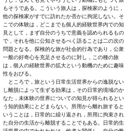
うし，なんでも見てやろうという動機にもとづく旅
もそうである。こういう旅人は，探検家のように，
他の探検家がすでに訪れたか否かに拘泥しない。そ
こでの体験は，どこまでも個人的経験世界内での知
見として，まず自分のうちで意義を認められるもの
で，それを他に公知させるべく語ることは二の次の
問題となる。探検的な旅が社会的行為であり，公衆
一般の好奇心を充足させるのに対し，この種の旅
は，個人の経験世界の拡大という動機のために趣味
性をおびる。
ところで，旅という日常生活世界からの逸脱ない
し離脱によって生ずる効果は，その日常的境域のか
なた，未体験の世界についての知見が得られるとい
う知的効果にとどまらない。所用から離れ旅すると
いうことは，日常的に繰り返され，所用に拘束され
た自分の生活から離脱することでもある。日常的生