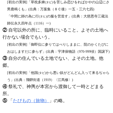
[初出の実例]「草枕多婢
を苦しみ恋ひをればかやの山辺にさ
(タビ)
男鹿鳴くも」(出典：万葉集（８Ｃ後）一五・三六七四)
「中間に師の為に行
の服を営造す」(出典：大慈恩寺三蔵法
(タヒ)
師伝永久四年点（1116）一)
②
自宅以外の所に、臨時にいること。よその土地へ
行かない場合でもいう。
[初出の実例]「御即位に参りてはべりしままに、院のかくたびに
おはしますだに参らず」(出典：宇津保物語（970‐999頃）国譲下)
③
自分の住んでいる土地でない、よその土地。他
郷。
[初出の実例]「他国
から悪い奴がどんどん入って来るぢゃら
(タビ)
う」(出典：飛騨街道（1919）〈江馬修〉)
④
祭礼で、神輿が本宮から渡御して一時とどまる
所。
⑤
「
たびもの（旅物）
」の略。