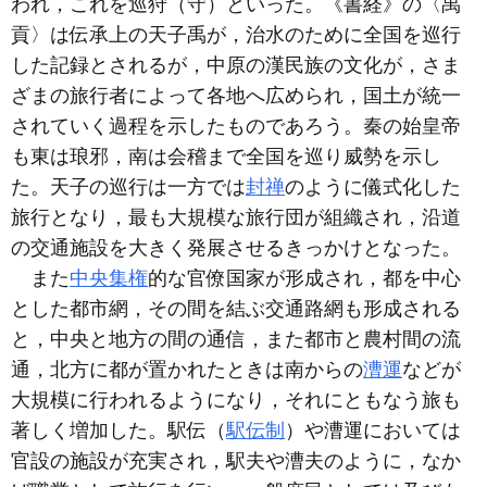
われ，これを巡狩（守）といった。《書経》の〈禹
貢〉は伝承上の天子禹が，治水のために全国を巡行
した記録とされるが，中原の漢民族の文化が，さま
ざまの旅行者によって各地へ広められ，国土が統一
されていく過程を示したものであろう。秦の始皇帝
も東は琅邪，南は会稽まで全国を巡り威勢を示し
た。天子の巡行は一方では
封禅
のように儀式化した
旅行となり，最も大規模な旅行団が組織され，沿道
の交通施設を大きく発展させるきっかけとなった。
また
中央集権
的な官僚国家が形成され，都を中心
とした都市網，その間を結ぶ交通路網も形成される
と，中央と地方の間の通信，また都市と農村間の流
通，北方に都が置かれたときは南からの
漕運
などが
大規模に行われるようになり，それにともなう旅も
著しく増加した。駅伝（
駅伝制
）や漕運においては
官設の施設が充実され，駅夫や漕夫のように，なか