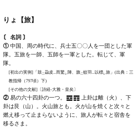
りょ【旅】
〘 名詞 〙
①
中国、周の時代に、兵士五〇〇人を一団とした軍
隊。五旅を一師、五師を一軍とした。転じて、軍
隊。
[初出の実例]「鼓
蝨皮
而驚
陣、旗
蚊羽
以標
旅」(出典：三
二
一
レ
二
一
レ
教指帰（797頃）下)
[その他の文献]〔詩経‐大雅・皇矣〕
②
易の六十四卦の一つ。
上卦は離（火）、下
卦は艮（山）。火山旅とも。火が山を焼くと次々と
燃え移って止まらないように、旅人が転々と宿舎を
移るさま。