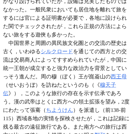
かなり設けられていたが，設備は充実したものでは
なかった。一般民衆においても居住地を離れて旅を
するには官による証明書が必要で，各地に設けられ
た関でチェックされたが，これら正規の方法によら
ない旅をする遊俠も多かった。
中国世界と周囲の異民族文化圏との交流の歴史は
古く，いわゆる
シルクロード
を通じての西方との交
流は交易商人によってすすめられていたが，中国に
統一王朝が成立すると強力な政治力を背景としてい
っそう進んだ。周の穆（ぼく）王が崑崙山の
西王母
（せいおうぼ）を訪ねたというのも（《
穆天子
伝
》），このような旅行の存在を示す伝承であろ
う。漢の武帝はとくに西方への領土拡張を望み，2度
にわたって張騫（
ちようけん
）を派遣し（前138-前
115）西域各地の実情を探検させたが，これは記録に
残る最古の遠征旅行である。また南方への旅行は西