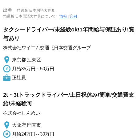
出典
精選版 日本国語大辞典
精選版 日本国語大辞典について
情報
|
凡例
タクシードライバー/未経験ok!1年間給与保証あり!賞
与あり
株式会社ワイエム交通｟日本交通グループ
東京都 江東区
月給35万円～50万円
正社員
2t・3tトラックドライバー/土日祝休み/簡単/交通費支
給/未経験可
株式会社しんめい
大阪府 門真市
月給24万円～30万円