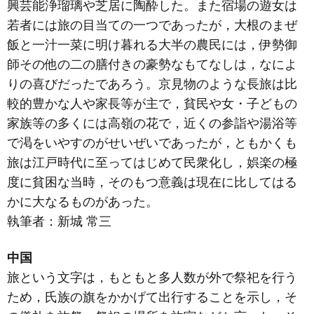
興芸能浄瑠璃や芝居に陶酔した。また宿場の遊女は
若者には旅の目当ての一つであったが，大根のまぜ
飯と一汁一菜に明け暮れる大半の農民には，伊勢御
師その他の二の膳付きの豪勢なもてなしは，なによ
りの喜びだったであろう。京見物のような長旅は比
較的豊かな人や家長等が主で，貧民や女・子どもの
家族等の多くには高嶺の花で，近くの参詣や湯浴等
で渇をいやすのがせいぜいであったが，ともかくも
旅は江戸時代に至ってはじめて民衆化し，娯楽の極
度に貧困な当時，そのもつ意義は現在に比してはる
かに大なるものがあった。
執筆者：
新城 常三
中国
旅という文字は，もともと多人数が外で祭祀を行う
ため，氏族の旗をかかげて出行することを示し，そ