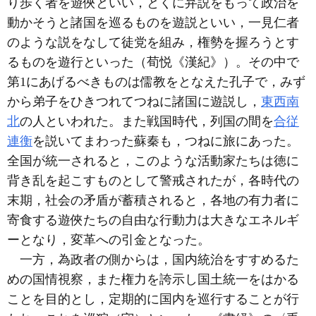
り歩く者を遊俠といい，とくに弁説をもって政治を
動かそうと諸国を巡るものを遊説といい，一見仁者
のような説をなして徒党を組み，権勢を握ろうとす
るものを遊行といった（荀悦《漢紀》）。その中で
第1にあげるべきものは儒教をとなえた孔子で，みず
から弟子をひきつれてつねに諸国に遊説し，
東西南
北
の人といわれた。また戦国時代，列国の間を
合従
連衡
を説いてまわった蘇秦も，つねに旅にあった。
全国が統一されると，このような活動家たちは徳に
背き乱を起こすものとして警戒されたが，各時代の
末期，社会の矛盾が蓄積されると，各地の有力者に
寄食する遊俠たちの自由な行動力は大きなエネルギ
ーとなり，変革への引金となった。
一方，為政者の側からは，国内統治をすすめるた
めの国情視察，また権力を誇示し国土統一をはかる
ことを目的とし，定期的に国内を巡行することが行