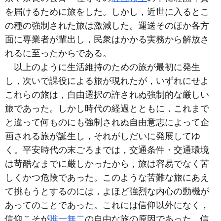
を届けるために旅をした。しかし，近世に入るとこ
の種の強制された旅は激減した。運送そのほか各方
面に専業者が輩出し，民衆はかかる実務から解放さ
れるに至ったからである。
以上のように生活維持のための旅が最初に発生
し，次いで課役による旅が現れたが，いずれにせよ
これらの旅は，自由選択の許されぬ強制的な厳しい
旅であった。しかし時代の経過とともに，これまで
と違って何ものにも強制されぬ自由意志によって企
画される旅が誕生し，それがしだいに発展してゆ
く。平安時代の末ごろまでは，交通条件・交通環境
は苛酷なまでに厳しかったから，旅は容易でなく苦
しくかつ危険であった。このような苦難な旅にあえ
て挑もうとするのには，よほど強烈な内心の動機が
あってのことであった。これには信仰以外になく，
信仰こそが
唯一無二
の自由な旅の原因であった。信