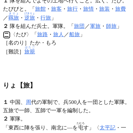
１
隊を組んでよその土地へ行くこと。広く、たび。
たびびと。「
旅館
・
旅客
・
旅行
・
旅情
・
旅装
・
旅費
きりょ
げきりょ
／
羈旅
・
逆旅
・
行旅
」
２
隊を組んだ兵士。軍隊。「
旅団
／
軍旅
・
師旅
」
〈たび〉「
旅路
・
旅人
／
船旅
」
［名のり］たか・もろ
はたご
［難読］
旅籠
りょ【旅】
１
中国、
周
代の軍制で、兵500人を一団とした軍隊。
五旅で一師、五師で一軍を編制した。
２
軍隊。
たむろ
「東西に陣を張り、南北に―を
屯
す」〈
太平記
・一