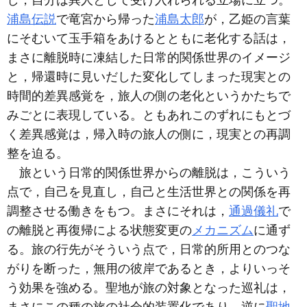
し，自分は異人として受け入れられる立場に立つ。
浦島伝説
で竜宮から帰った
浦島太郎
が，乙姫の言葉
にそむいて玉手箱をあけるとともに老化する話は，
まさに離脱時に凍結した日常的関係世界のイメージ
と，帰還時に見いだした変化してしまった現実との
時間的差異感覚を，旅人の側の老化というかたちで
みごとに表現している。ともあれこのずれにもとづ
く差異感覚は，帰入時の旅人の側に，現実との再調
整を迫る。
旅という日常的関係世界からの離脱は，こういう
点で，自己を見直し，自己と生活世界との関係を再
調整させる働きをもつ。まさにそれは，
通過儀礼
で
の離脱と再復帰による状態変更の
メカニズム
に通ず
る。旅の行先がそういう点で，日常的所用とのつな
がりを断った，無用の彼岸であるとき，よりいっそ
う効果を強める。聖地が旅の対象となった巡礼は，