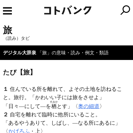
旅
（読み）タビ
デジタル大辞泉
「旅」の意味・読み・例文・類語
たび【旅】
１
住んでいる所を離れて、よその土地を訪ねるこ
と。旅行。「かわいい子には
旅
をさせよ」
すみか
「日々―にして―を
栖
とす」〈
奥の細道
〉
２
自宅を離れて臨時に他所にいること。
「あるやうありて、しばし、―なる所にあるに」
〈
かげろふ
・上〉