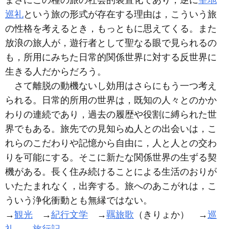
まさにこの種の旅の社会的装置化であり，逆に
聖地
巡礼
という旅の形式が存在する理由は，こういう旅
の性格を考えるとき，もっともに思えてくる。また
放浪の旅人が，遊行者として聖なる眼で見られるの
も，所用にみちた日常的関係世界に対する反世界に
生きる人だからだろう。
さて離脱の動機ないし効用はさらにもう一つ考え
られる。日常的所用の世界は，既知の人々とのかか
わりの連続であり，過去の履歴や役割に縛られた世
界でもある。旅先での見知らぬ人との出会いは，こ
れらのこだわりや記憶から自由に，人と人との交わ
りを可能にする。そこに新たな関係世界の生ずる契
機がある。長く住み続けることによる生活のおりが
いたたまれなく，出奔する。旅へのあこがれは，こ
ういう浄化衝動とも無縁ではない。
→
観光
→
紀行文学
→
羈旅歌
（きりょか） →
巡