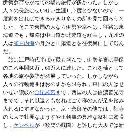
伊勢参宮をかねての畿内旅行が多かった。しかし
人々の長旅はせいぜい生涯1，2度と少ないので，一
度家を出ればできるかぎり多くの所を見て回ろうと
した。そこで東国の人なら伊勢や京へは，往路は東
海道でも，帰路は中山道か北陸道を経由し，九州の
人は
瀬戸内海
の舟旅と山陽道とを往復異にして選ん
だ。
旅は江戸時代半ばが最も盛んで，伊勢参宮は享保
のころ年間50万，60万人に達した。これを軸として
各地の旅や参詣が発展していった。しかしながら
人々の行動範囲はおのずから限られ，東国の人はせ
いぜい讃岐の
金毘羅宮
まで，西国の人は信濃善光寺
までで，それ以遠ともなればごく稀の人が足を踏み
入れるにすぎなかった。京・奈良その他では，社寺
の広大で壮麗なようすや王朝風の典雅な祭礼に驚嘆
し，
ケンペル
が〈歓楽の戯園〉と評した大坂では新