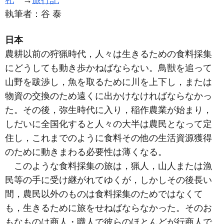
礼
→
旅行記
執筆者：
谷 泰
日本
農耕以前の狩猟時代，人々は生きるための食料採集
にどうしても動き歩かねばならない。鳥獣を追って
山野を跋渉し，魚を取るために川を上下し，または
物資の交換のため遠くに出かけなければならなかっ
た。その後，弥生時代に入り，稲作農業が始まり，
しだいに全国化すると人々の大半は農民となって定
住し，これまでのように食料その他の生活資源獲得
のために動きまわる必要性は薄くなる。
このような食料採集の旅は，猟人，山人または漁
民等の手に受け継がれてゆくが，しかしその後長い
間，農民以外のものは食料採集のためではなくて
も，生きるために旅をせねばならなかった。そのお
もなものは商人・職人で彼らのほとんどが行商人で