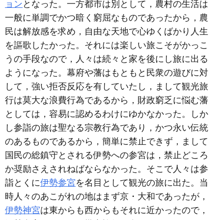
ョン
となった。一方都市は別として，農村の生活は
一般に単調でかつ暗く窮屈なものであったから，農
民は解放感を求め，自由な天地で心ゆくばかり人生
を謳歌したかった。それには楽しい旅こそがかっこ
うの手段なので，人々は続々と家を後にし旅に出る
ようになった。幕府や藩はもともと民衆の遊びに対
して，強い拒否反応を有していたし，まして観光旅
行は莫大な浪費行為であるから，財政窮乏に悩む藩
としては，容易に認めるわけにゆかなかった。しか
し参詣の旅は聖なる宗教行為であり，かつ永い伝統
のあるものであるから，簡単に禁止できず，まして
国民の総鎮守とされる伊勢への参宮は，禁止どころ
か奨励さえされねばならなかった。そこで人々は参
詣とくに
伊勢参宮
を名目として観光の旅に出た。当
時人々のあこがれの地はまず京・大和であったが，
伊勢神宮
は東からも西からもそれに近かったので，