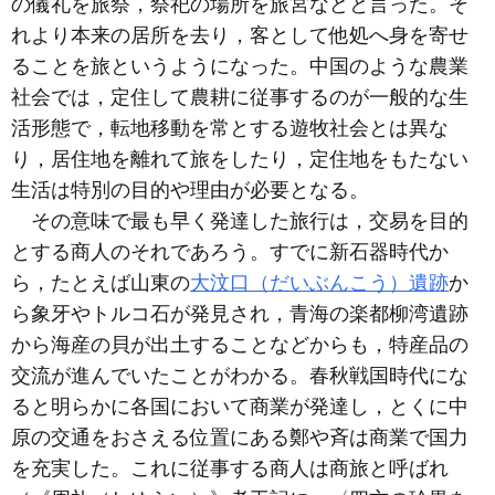
の儀礼を旅祭，祭祀の場所を旅宮などと言った。そ
れより本来の居所を去り，客として他処へ身を寄せ
ることを旅というようになった。中国のような農業
社会では，定住して農耕に従事するのが一般的な生
活形態で，転地移動を常とする遊牧社会とは異な
り，居住地を離れて旅をしたり，定住地をもたない
生活は特別の目的や理由が必要となる。
その意味で最も早く発達した旅行は，交易を目的
とする商人のそれであろう。すでに新石器時代か
ら，たとえば山東の
大汶口（だいぶんこう）遺跡
か
ら象牙やトルコ石が発見され，青海の楽都柳湾遺跡
から海産の貝が出土することなどからも，特産品の
交流が進んでいたことがわかる。春秋戦国時代にな
ると明らかに各国において商業が発達し，とくに中
原の交通をおさえる位置にある鄭や斉は商業で国力
を充実した。これに従事する商人は商旅と呼ばれ