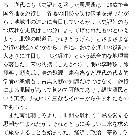
る。漢代にも《史記》を著した司馬遷は，20歳で全
国各地を旅行し，各地の旧跡を訪ね伝承を探りなが
ら，地域性の違いに着目しているが，《史記》のも
つ広壮な史観はこの旅によって培われたものといえ
よう。北魏の酈道元（れきどうげん）もさまざまな
旅行の機会のなかから，各地における河川の役割の
大きさに注目し，《水経注》という総合的な地理書
を著した。宋の沈括（しんかつ），明の李時珍，徐
霞客，顧炎武，清の魏源，康有為など歴代の代表的
学者の業績も，古典文献の知識だけではなく，旅行
による見聞があって初めて可能であり，経世済民と
いう実践に結びつく意欲もその中から生まれたもの
であろう。
また南北朝ころより，世間を離れて自然を愛する
思潮が生まれたが，それとともに美しい山水を求め
て旅をすることも始まった。経済，政治，宗教，学