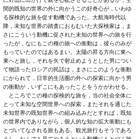
に野山に出かけて親を心配させることがあるが，空
間的既知の世界の外に向かうこの好奇心が，いわゆ
る探検的な旅を促す動機であった。大航海時代以
降，未知な世界の踏査におもむいた大探検家は，ま
さにこういう動機に促された未知の世界への旅を行
ったが，なにもこの種の旅への衝動は，彼らのみが
もっていたのではあるまい。太陽の昇る方向に東へ
東へと旅し，それを矢で射止めようとした男につい
て物語ったロシアの民話は，まさにこのような衝動
にかられて，日常的生活圏の外への探索に向かう男
の衝動が，いずこにもあったことをうかがわせる。
ところでこの種の探検的な旅を，当の社会全体に
とって未知な空間世界への探索，またそれを通じた
未知世界の既知世界への組み込みだとすれば，既知
の世界内でありながら，個人的な知の拡大衝動にも
とづいてなされる旅もある。観光旅行もそうであろ