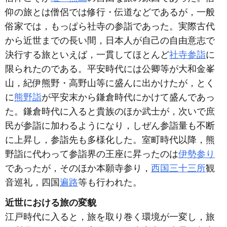
仰の旅とは僧侶では修行・伝道などであるが，一般
俗家では，もっぱら社寺の参詣であった。実際古代
から近世までの長い間，日本人が自己の自由意志で
決行する旅といえば，一貫してほとんど
社寺参詣
に
限られたのである。平安時代には公卿等が大和金峯
山，紀伊熊野・高野山等に盛んに出かけたが，とく
に
熊野詣
が平安末から鎌倉時代にかけて盛んであっ
た。鎌倉時代に入ると貴族のほか武士が，次いで庶
民が参詣に加わるようになり，しぜん参詣量も不断
に上昇し，参詣先も多様化した。室町時代以降，熊
野詣に代わって参詣界の王座に昇ったのは
伊勢参り
であったが，そのほか本願寺参り，
西国三十三所
観
音巡礼，四国
遍路
等も行われた。
近世における旅の変貌
江戸時代に入ると，旅を取り巻く環境が一変し，旅