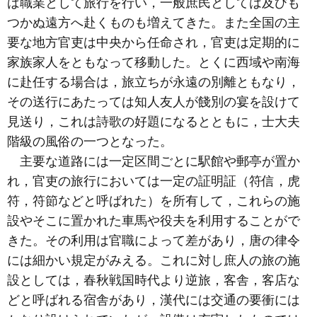
ば職業として旅行を行い，一般庶民としては及びも
つかぬ遠方へ赴くものも増えてきた。また全国の主
要な地方官吏は中央から任命され，官吏は定期的に
家族家人をともなって移動した。とくに西域や南海
に赴任する場合は，旅立ちが永遠の別離ともなり，
その送行にあたっては知人友人が餞別の宴を設けて
見送り，これは詩歌の好題になるとともに，士大夫
階級の風俗の一つとなった。
主要な道路には一定区間ごとに駅館や郵亭が置か
れ，官吏の旅行においては一定の証明証（符信，虎
符，符節などと呼ばれた）を所有して，これらの施
設やそこに置かれた車馬や役夫を利用することがで
きた。その利用は官職によって差があり，唐の律令
には細かい規定がみえる。これに対し庶人の旅の施
設としては，春秋戦国時代より逆旅，客舎，客店な
どと呼ばれる宿舎があり，漢代には交通の要衝には