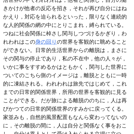
活世界の中でわれわれは，他者と関係し，自分の働
きかけが他者の反応を招き，それが再び自分にはね
かえり，対応を迫られるといった，限りなく連続的
な人的関係の網の中にとりこまれ，縛られている。
つねに社会関係に棹さし関与しつづけるかぎり，わ
れわれはこの
身の回り
の世界を客観的に眺めること
ができない。日常的生活世界からの離脱は，まさに
その関与の停止であり，私の不在中，他の人々が，
いかに事をすすめるかはともかく，関与した世界に
ついてのこちら側のイメージは，離脱とともに一時
的に凍結される。われわれは旅先ではじめて，これ
までの日常的関係世界，所用の世界を客観的に見る
ことができる。だが旅による離脱ののちに，人は再
びかつての日常的関係世界のすみかに戻ってくる。
家並みも，自然的風景配置もなんら変わってないの
に，その離脱の間に，人は自分と関係なく事をおこ