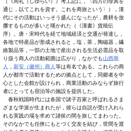
（《周礼（しゆらい）》考工記に，〈四方の珍異を
通じ，以てこれを資す。これを商旅という〉），漢
代にその活動はいっそう盛んになったが，農耕を放
擲するものが多いと嘆かれた（《漢書》貨殖伝
序）。唐・宋時代を経て地域経済と交通が発達し，
各地で特産品が形成されると，塩，茶，陶磁器，繊
維製品等，一部の土地で産出される生活必需品を取
り扱う商人の活動範囲は広がり，なかでも
山西商
人
，
新安（徽州）商人
等は有名である。これらの商
人が都市で活動するための拠点として，同郷者を中
心とした会館が設けられ，商業活動のみならず旅行
者にとっても宿泊等の施設を提供した。
春秋戦国時代には各国で諸子百家と呼ばれるさま
ざまな学派が生まれたが，彼らは自説が受け入れら
れる実践の場を求めて諸侯の間を旅してまわった。
そのなかでも任俠にもとづく交友を結び，世間を渡