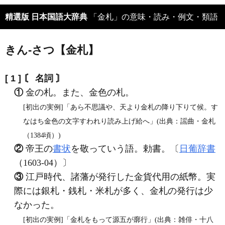
精選版 日本国語大辞典
「金札」の意味・読み・例文・類語
きん‐さつ【金札】
[ 1 ]
〘 名詞 〙
①
金の札。また、金色の札。
[初出の実例]「あら不思議や、天より金札の降り下りて候。す
なはち金色の文字すわれり読み上げ給へ」(出典：謡曲・金札
（1384頃）)
②
帝王の
書状
を敬っていう語。勅書。〔
日葡辞書
（1603‐04）〕
③
江戸時代、諸藩が発行した金貨代用の紙幣。実
際には銀札・銭札・米札が多く、金札の発行は少
なかった。
[初出の実例]「金札をもって源五が廓行」(出典：雑俳・十八