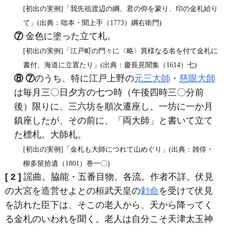
[初出の実例]「我先祖渡辺の綱、君の仰を蒙り、印の金札給り
て」(出典：咄本・聞上手（1773）綱右衛門)
⑦
金色に塗った立て札。
[初出の実例]「江戸町の門々に〈略〉異様なる名を付て金札に
書付、海道に立置たり」(出典：慶長見聞集（1614）七)
⑧
⑦
のうち、特に江戸上野の
元三大師
・
慈眼大師
は毎月三〇日夕方の七つ時（午後四時三〇分前
後）限りに、三六坊を順次遷座し、一坊に一か月
鎮座したが、その前に、「両大師」と書いて立て
た標札。大師札。
[初出の実例]「金札も大師につれて山めぐり」(出典：雑俳・
柳多留拾遺（1801）巻一〇)
[ 2 ]
謡曲。脇能・五番目物。各流。作者不詳。伏見
の大宮を造営せよとの桓武天皇の
勅命
を受けて伏見
を訪れた臣下は、そこの老人から、天から降ってく
る金札のいわれを聞く。老人は自分こそ天津太玉神