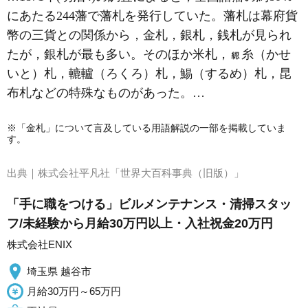
にあたる244藩で藩札を発行していた。藩札は幕府貨
幣の三貨との関係から，金札，銀札，銭札が見られ
たが，銀札が最も多い。そのほか米札，
糸（かせ
いと）札，轆轤（ろくろ）札，鯣（するめ）札，昆
布札などの特殊なものがあった。…
※「金札」について言及している用語解説の一部を掲載していま
す。
出典｜
株式会社平凡社「世界大百科事典（旧版）」
「手に職をつける」ビルメンテナンス・清掃スタッ
フ/未経験から月給30万円以上・入社祝金20万円
株式会社ENIX
埼玉県 越谷市
月給30万円～65万円