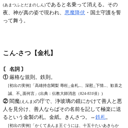
であると名乗って消える。その
(あまつふとだまのしん)
夜、神が真の姿で現われ、
悪魔降伏
・国土守護を誓
って舞う。
こん‐さつ【金札】
〘 名詞 〙
①
厳格な規則。鉄則。
[初出の実例]「高雄持念闍梨 辱枉
金札
、深慰
下情
、歓喜之
二
一
二
一
誠、不
面何言」(出典：伝教大師消息（824‐831頃）)
レ
②
閻魔
の庁で、浄玻璃の鏡にかけて善人と悪
(えんま)
人を見分け、善人ならばその名前を記して極楽に送
るという金製の札。金紙。きんさつ。⇔
鉄札
。
[初出の実例]「かくてゑんま王ぐうには、十五十たいあきらか