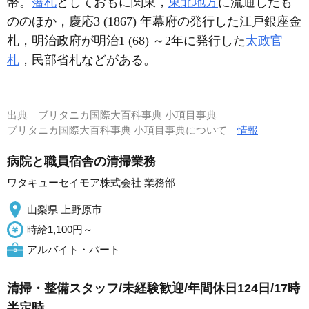
幣。
藩札
としておもに関東，
東北地方
に流通したも
ののほか，慶応3 (1867) 年幕府の発行した江戸銀座金
札，明治政府が明治1 (68) ～2年に発行した
太政官
札
，民部省札などがある。
出典
ブリタニカ国際大百科事典 小項目事典
ブリタニカ国際大百科事典 小項目事典について
情報
病院と職員宿舎の清掃業務
ワタキューセイモア株式会社 業務部
山梨県 上野原市
時給1,100円～
アルバイト・パート
清掃・整備スタッフ/未経験歓迎/年間休日124日/17時
半定時