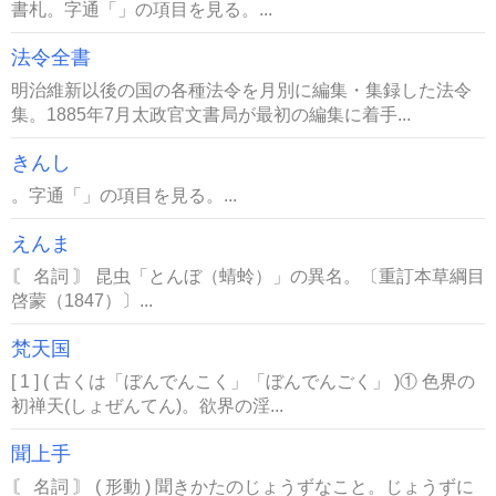
書札。字通「」の項目を見る。...
法令全書
明治維新以後の国の各種法令を月別に編集・集録した法令
集。1885年7月太政官文書局が最初の編集に着手...
きんし
。字通「」の項目を見る。...
えんま
〘 名詞 〙 昆虫「とんぼ（蜻蛉）」の異名。〔重訂本草綱目
啓蒙（1847）〕...
梵天国
[ 1 ] ( 古くは「ぼんでんこく」「ぼんでんごく」 )① 色界の
初禅天(しょぜんてん)。欲界の淫...
聞上手
〘 名詞 〙 ( 形動 ) 聞きかたのじょうずなこと。じょうずに