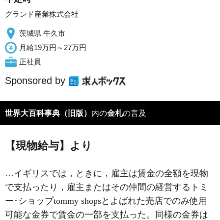
グランド産業株式会社
茨城県 牛久市
月給19万円～27万円
正社員
Sponsored by
世界大百科事典（旧版）
内の
金札
の言及
【現物給与】より
…イギリスでは，ときに，雇主は賃金の全額を現物
で支払ったり，雇主またはその仲間の経営するトミ
ー･ショップtommy shopsとよばれた売店でのみ使用
可能な金券で賃金の一部を支払った。同様の金券は