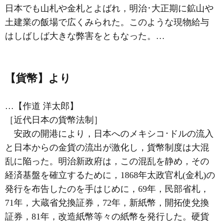
日本でも山札や金札とよばれ，明治･大正期に鉱山や
土建業の飯場で広くみられた。このような現物給与
はしばしば大きな弊害をともなった。…
【貨幣】より
…【作道 洋太郎】
［近代日本の貨幣法制］
安政の開港により，日本へのメキシコ･ドルの流入
と日本からの金貨の流出が激化し，貨幣制度は大混
乱に陥った。明治新政府は，この混乱を静め，その
経済基盤を確立するために，1868年
太政官札
(金札)の
発行を布告したのを手はじめに，69年，
民部省札
，
71年，大蔵省兌換証券，72年，新紙幣，開拓使兌換
証券，81年，改造紙幣等々の紙幣を発行した。硬貨