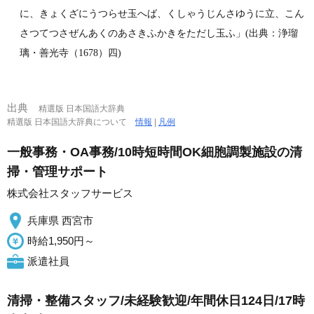
に、きょくざにうつらせ玉へば、くしゃうじんさゆうに立、こん
さつてつさぜんあくのあさきふかきをただし玉ふ」(出典：浄瑠
璃・善光寺（1678）四)
出典
精選版 日本国語大辞典
精選版 日本国語大辞典について
情報
|
凡例
一般事務・OA事務/10時短時間OK細胞調製施設の清
掃・管理サポート
株式会社スタッフサービス
兵庫県 西宮市
時給1,950円～
派遣社員
清掃・整備スタッフ/未経験歓迎/年間休日124日/17時