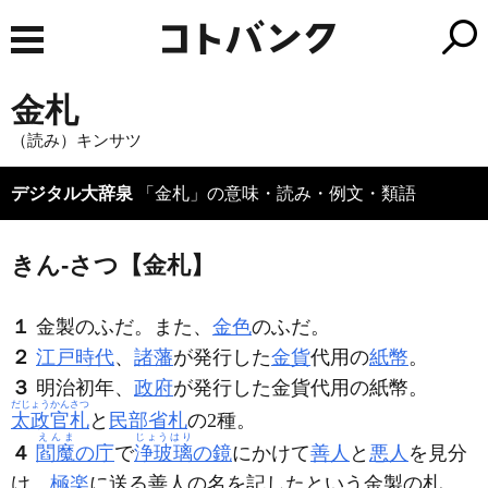
金札
（読み）キンサツ
デジタル大辞泉
「金札」の意味・読み・例文・類語
きん‐さつ【金札】
１
金製のふだ。また、
金色
のふだ。
２
江戸時代
、
諸藩
が発行した
金貨
代用の
紙幣
。
３
明治初年、
政府
が発行した金貨代用の紙幣。
だじょうかんさつ
太政官札
と
民部省札
の2種。
えんま
じょうはり
４
閻魔
の庁
で
浄玻璃
の鏡
にかけて
善人
と
悪人
を見分
け、
極楽
に送る善人の名を記したという金製の札。