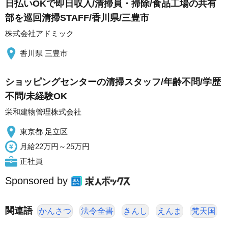
日払いOKで即日収入/清掃員・掃除/食品工場の共有
部を巡回清掃STAFF/香川県/三豊市
株式会社アドミック
香川県 三豊市
ショッピングセンターの清掃スタッフ/年齢不問/学歴
不問/未経験OK
栄和建物管理株式会社
東京都 足立区
月給22万円～25万円
正社員
Sponsored by
関連語
かんさつ
法令全書
きんし
えんま
梵天国