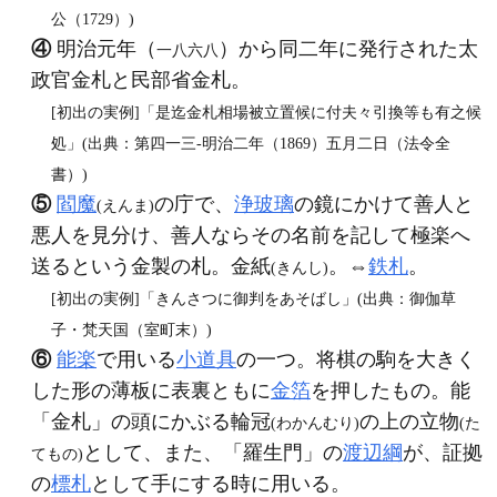
公（1729）)
④
明治元年（
）から同二年に発行された太
一八六八
政官金札と民部省金札。
[初出の実例]「是迄金札相場被立置候に付夫々引換等も有之候
処」(出典：第四一三‐明治二年（1869）五月二日（法令全
書）)
⑤
閻魔
の庁で、
浄玻璃
の鏡にかけて善人と
(えんま)
悪人を見分け、善人ならその名前を記して極楽へ
送るという金製の札。金紙
。⇔
鉄札
。
(きんし)
[初出の実例]「きんさつに御判をあそばし」(出典：御伽草
子・梵天国（室町末）)
⑥
能楽
で用いる
小道具
の一つ。将棋の駒を大きく
した形の薄板に表裏ともに
金箔
を押したもの。能
「金札」の頭にかぶる輪冠
の上の立物
(わかんむり)
(た
として、また、「羅生門」の
渡辺綱
が、証拠
てもの)
の
標札
として手にする時に用いる。