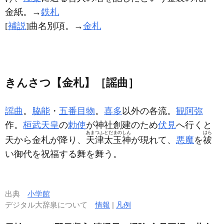
金紙。→
鉄札
[
補説
]曲名別項。→
金札
きんさつ【金札】［謡曲］
謡曲
。
脇能
・
五番目物
。
喜多
以外の各流。
観阿弥
作。
桓武天皇
の
勅使
が神社創建のため
伏見
へ行くと
あまつふとだまのしん
はら
天から金札が降り、
天津太玉神
が現れて、
悪魔
を
祓
い御代を祝福する舞を舞う。
出典
小学館
デジタル大辞泉について
情報
|
凡例