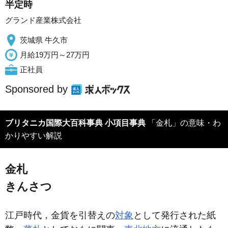
半定時
グランド産業株式会社
茨城県 牛久市
月給19万円～27万円
正社員
Sponsored by
ブリタニカ国際大百科事典 小項目事典
「金札」の意味・わ
かりやすい解説
金札
きんさつ
江戸時代，金貨を引替えの
対象
として発行された紙