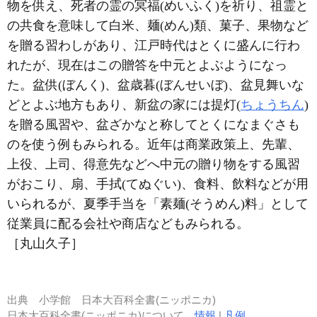
物を供え、死者の霊の冥福(めいふく)を祈り、祖霊と
の共食を意味して白米、麺(めん)類、菓子、果物など
を贈る習わしがあり、江戸時代はとくに盛んに行わ
れたが、現在はこの贈答を中元とよぶようになっ
た。盆供(ぼんく)、盆歳暮(ぼんせいぼ)、盆見舞いな
どとよぶ地方もあり、新盆の家には提灯(
ちょうちん
)
を贈る風習や、盆ざかなと称してとくになまぐさも
のを使う例もみられる。近年は商業政策上、先輩、
上役、上司、得意先などへ中元の贈り物をする風習
がおこり、扇、手拭(てぬぐい)、食料、飲料などが用
いられるが、夏季手当を「素麺(そうめん)料」として
従業員に配る会社や商店などもみられる。
［丸山久子］
出典
小学館 日本大百科全書(ニッポニカ)
日本大百科全書(ニッポニカ)について
情報
|
凡例