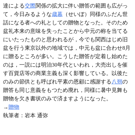
達による
交際
関係の拡大に伴い贈答の範囲も広がっ
て，今日みるような
歳暮
（せいぼ）同様のふだん世
話になる者への礼としての贈物となった。そのため
盆礼本来の意味を失ったことから中元の称を当てる
にいたったものと思われるが，今でも関西はじめ旧
盆を行う東京以外の地域では，中元も盆に合わせ8月
に贈るところが多い。こうした贈答が定着し始めた
のは，一説には明治30年代といわれ，大売出しを催
す百貨店等の商業主義も深く影響している。以後た
のみの節供とも呼ばれ平素の恩顧に感謝する
八朔
の
贈答も同じ意義をもつため廃れ，同様に暑中見舞も
贈物を欠き書状のみで済ますようになった。
→
贈物
執筆者：
岩本 通弥