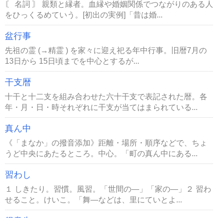
〘 名詞 〙 親類と縁者。血縁や婚姻関係でつながりのある人
をひっくるめていう。[初出の実例]「昔は婚...
盆行事
先祖の霊 (→精霊 ) を家々に迎え祀る年中行事。旧暦7月の
13日から 15日頃までを中心とするが...
干支暦
十干と十二支を組み合わせた六十干支で表記された暦。各
年・月・日・時それぞれに干支が当てはまられている...
真ん中
《「まなか」の撥音添加》距離・場所・順序などで、ちょ
うど中央にあたるところ。中心。「町の真ん中にある...
習わし
１ しきたり。習慣。風習。「世間の―」「家の―」２ 習わ
せること。けいこ。「舞―などは、里にていとよ...