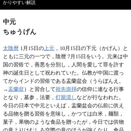
かりやすい解説
中元
ちゅうげん
太陰暦
1月15日の
上元
，10月15日の下元（かげん）と
ともに三元の一つで，陰暦 7月15日をいう。元来は中
国の習俗で，善悪を分別し，人間を愛して罪を許す
神の誕生日として祝われていた。仏教が中国に渡っ
てからインドの習俗である盂蘭盆会（うらぼんえ。
→
盂蘭盆
）と習合して
祖先崇拝
の信仰に連なる行事
となり，墓参，法要，
灯籠流し
などが行なわれた。
今日の日本で中元といえば，盂蘭盆会の仏前に供え
る品物を贈る習俗を意味し，かつては白米，麺類，
菓子，果物のような食品を贈ったが，今日では供物
の意よりはむしろ交際の意のほうが強くなり，食品