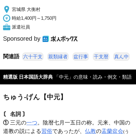
宮城県 大衡村
時給1,400円～1,750円
派遣社員
Sponsored by
関連語
六十干支
親類縁者
盆行事
干支暦
真ん中
精選版 日本国語大辞典
「中元」の意味・読み・例文・類語
ちゅう‐げん【中元】
〘 名詞 〙
①
三元の
一つ
。陰暦七月一五日の称。元来、中国の
道教の説による
習俗
であったが、
仏教
の
盂蘭盆会
(う