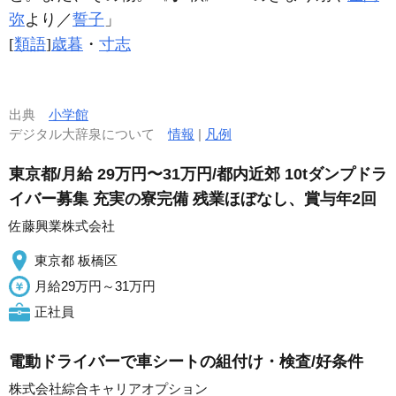
弥
より／
誓子
」
[
類語
]
歳暮
・
寸志
出典
小学館
デジタル大辞泉について
情報
|
凡例
東京都/月給 29万円〜31万円/都内近郊 10tダンプドラ
イバー募集 充実の寮完備 残業ほぼなし、賞与年2回
佐藤興業株式会社
東京都 板橋区
月給29万円～31万円
正社員
電動ドライバーで車シートの組付け・検査/好条件
株式会社綜合キャリアオプション