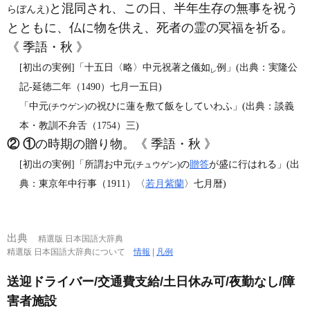
と混同され、この日、半年生存の無事を祝う
らぼんえ)
とともに、仏に物を供え、死者の霊の冥福を祈る。
《 季語・秋 》
[初出の実例]「十五日〈略〉中元祝著之儀如
例」(出典：実隆公
レ
記‐延徳二年（1490）七月一五日)
「中元
の祝ひに蓮を敷て飯をしていわふ」(出典：談義
(チウゲン)
本・教訓不弁舌（1754）三)
②
①
の時期の贈り物。《 季語・秋 》
[初出の実例]「所謂お中元
の
贈答
が盛に行はれる」(出
(チュウゲン)
典：東京年中行事（1911）〈
若月紫蘭
〉七月暦)
出典
精選版 日本国語大辞典
精選版 日本国語大辞典について
情報
|
凡例
送迎ドライバー/交通費支給/土日休み可/夜勤なし/障
害者施設