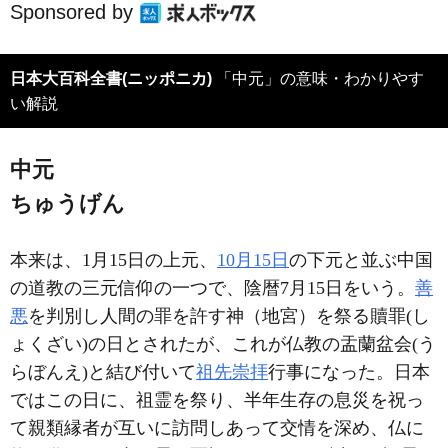
Sponsored by
日本大百科全書(ニッポニカ)
「中元」の意味・わかりやす
い解説
中元
ちゅうげん
本来は、1月15日の上元、
10月15日
の下元と並ぶ中国
の道教の三元信仰の一つで、陰暦7月15日をいう。
善
悪
を判別し人間の罪を許す神（地宮）を祭る贖罪(し
ょくざい)の日とされたが、これが仏教の盂蘭盆会(う
らぼんえ)と結び付いて
祖先崇拝
行事になった。日本
ではこの日に、祖霊を祭り、半年生存の息災を祝っ
て親類縁者が互いに訪問しあって交情を深め、仏に