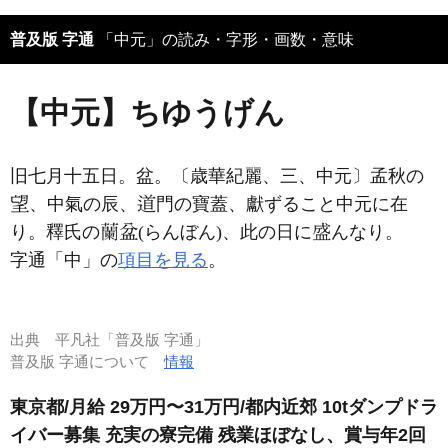
普及版 字通
「中元」の読み・字形・画数・意味
【中元】ちゆうげん
旧七月十五日。盆。〔歳華紀麗、三、中元〕孟秋の
、中氣の辰、
門の寶蓋、獻ずること中元に在
り。釋氏の
(らんぼん)、此の日に
んなり。
字通「中」の
項目を見る
。
出典
平凡社「普及版 字通」
普及版 字通について
情報
東京都/月給 29万円〜31万円/都内近郊 10tダンプドラ
イバー募集 充実の寮完備 残業ほぼなし、賞与年2回