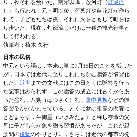
り，夜それを焼いた。南宋以降，放河灯（
灯籠流
し
）も行われ，元・明以後，荷葉灯や蓮花灯が作ら
れて，子どもたちは夜，それに火をともして町をね
り歩いた。現在，灯籠流しだけは一種の観光行事と
して行われる。
執筆者：
植木 久行
日本の民俗
中元という語は，本来は単に7月15日のことを指した
が，日本では近代に至りこれにちなむ贈答が慣習化
した。
近世
までの文献にはこの日とくに贈答を行っ
た記事はみられず，この贈答の成立には古くからあ
った盆礼，八朔（はつさく）礼，
暑中見舞
などの贈
答習俗がかかわっている。とくに盆は祖霊の供養に
とどまらず，生御霊（いきみたま）と称し存命の父
母に子どもらが魚を贈る習慣があったが，これが親
族間の
供物
のやりとりに，さらには近代の都市の発