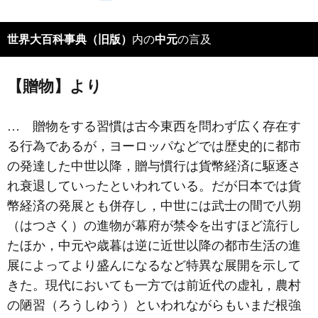
世界大百科事典（旧版）
内の
中元
の言及
【贈物】より
… 贈物をする習慣は古今東西を問わず広く存在す
る行為であるが，ヨーロッパなどでは歴史的に都市
の発達した中世以降，贈与慣行は貨幣経済に駆逐さ
れ衰退していったといわれている。だが日本では貨
幣経済の発展とも併存し，中世には武士の間で
八朔
（はつさく）の進物が幕府が禁令を出すほど流行し
たほか，
中元
や
歳暮
は逆に近世以降の都市生活の進
展によってより盛んになるなど特異な展開を示して
きた。現代においても一方では前近代の虚礼，農村
の陋習（ろうしゆう）といわれながらもいまだ根強