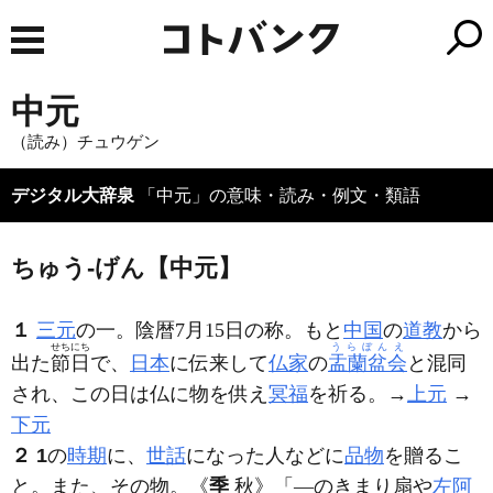
中元
（読み）チュウゲン
デジタル大辞泉
「中元」の意味・読み・例文・類語
ちゅう‐げん【中元】
１
三元
の一。陰暦7月15日の称。もと
中国
の
道教
から
せちにち
うらぼんえ
出た
節日
で、
日本
に伝来して
仏家
の
盂蘭盆会
と混同
され、この日は仏に物を供え
冥福
を祈る。→
上元
→
下元
２
1
の
時期
に、
世話
になった人などに
品物
を贈るこ
と。また、その物。
《
季
秋》
「―のきまり扇や
左阿