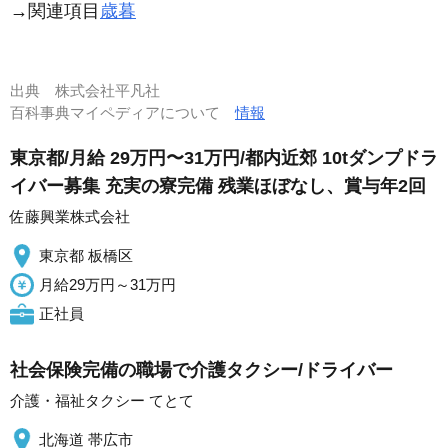
→関連項目
歳暮
出典
株式会社平凡社
百科事典マイペディアについて
情報
東京都/月給 29万円〜31万円/都内近郊 10tダンプドラ
イバー募集 充実の寮完備 残業ほぼなし、賞与年2回
佐藤興業株式会社
東京都 板橋区
月給29万円～31万円
正社員
社会保険完備の職場で介護タクシー/ドライバー
介護・福祉タクシー てとて
北海道 帯広市