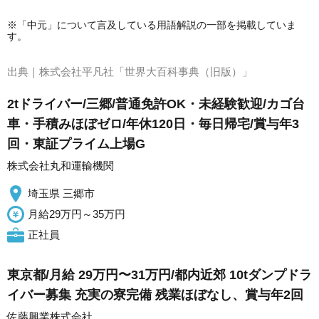
※「中元」について言及している用語解説の一部を掲載していま
す。
出典｜
株式会社平凡社「世界大百科事典（旧版）」
2tドライバー/三郷/普通免許OK・未経験歓迎/カゴ台
車・手積みほぼゼロ/年休120日・毎日帰宅/賞与年3
回・東証プライム上場G
株式会社丸和運輸機関
埼玉県 三郷市
月給29万円～35万円
正社員
東京都/月給 29万円〜31万円/都内近郊 10tダンプドラ
イバー募集 充実の寮完備 残業ほぼなし、賞与年2回
佐藤興業株式会社