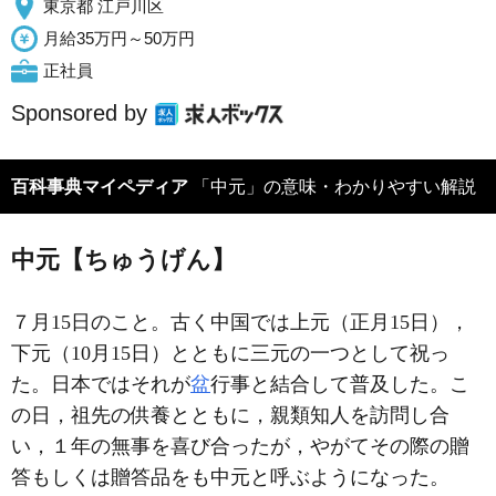
東京都 江戸川区
月給35万円～50万円
正社員
Sponsored by
百科事典マイペディア
「中元」の意味・わかりやすい解説
中元【ちゅうげん】
７月15日のこと。古く中国では上元（正月15日），
下元（10月15日）とともに三元の一つとして祝っ
た。日本ではそれが
盆
行事と結合して普及した。こ
の日，祖先の供養とともに，親類知人を訪問し合
い，１年の無事を喜び合ったが，やがてその際の贈
答もしくは贈答品をも中元と呼ぶようになった。