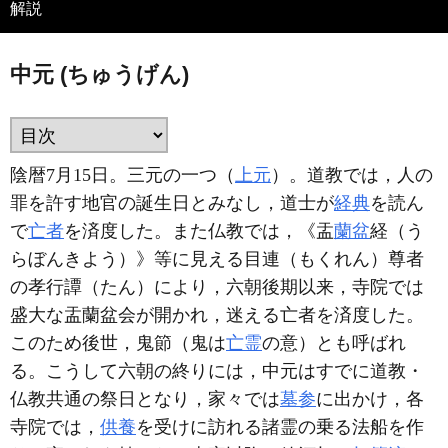
解説
中元 (ちゅうげん)
陰暦7月15日。三元の一つ（
上元
）。道教では，人の
罪を許す地官の誕生日とみなし，道士が
経典
を読ん
で
亡者
を済度した。また仏教では，《盂
蘭盆
経（う
らぼんきよう）》等に見える目連（もくれん）尊者
の孝行譚（たん）により，六朝後期以来，寺院では
盛大な盂蘭盆会が開かれ，迷える亡者を済度した。
このため後世，鬼節（鬼は
亡霊
の意）とも呼ばれ
る。こうして六朝の終りには，中元はすでに道教・
仏教共通の祭日となり，家々では
墓参
に出かけ，各
寺院では，
供養
を受けに訪れる諸霊の乗る法船を作