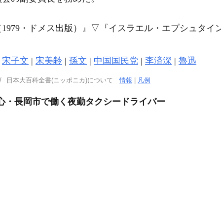
1979・ドメス出版）』
▽
『イスラエル・エプシュタイ
|
宋子文
|
宋美齢
|
孫文
|
中国国民党
|
李済深
|
魯迅
日本大百科全書(ニッポニカ)について
情報
|
凡例
中心・長岡市で働く夜勤タクシードライバー