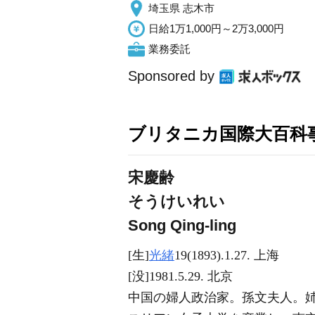
埼玉県 志木市
日給1万1,000円～2万3,000円
業務委託
Sponsored by
ブリタニカ国際大百科
宋慶齢
そうけいれい
Song Qing-ling
[生]
光緒
19(1893).1.27. 上海
[没]1981.5.29. 北京
中国の婦人政治家。孫文夫人。姉