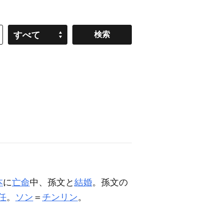
すべて
本
に
亡命
中、孫文と
結婚
。孫文の
任
。
ソン
＝
チンリン
。