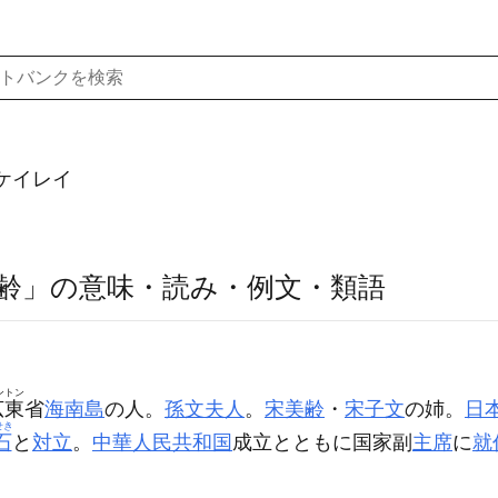
ケイレイ
齢」の意味・読み・例文・類語
ントン
広東
省
海南島
の人。
孫文
夫人
。
宋美齢
・
宋子文
の姉。
日
せき
石
と
対立
。
中華人民共和国
成立とともに国家副
主席
に
就