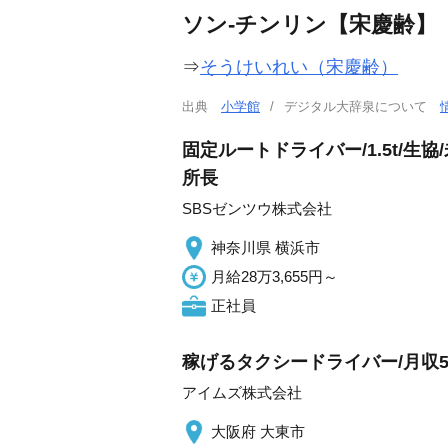
ソン‐チンリン【宋慶齢】
⇒
そうけいれい（宋慶齢）
出典
小学館
デジタル大辞泉について
固定ルートドライバー/1.5t/
所長
SBSゼンツウ株式会社
神奈川県 横浜市
月給28万3,655円～
正社員
稼げるタクシードライバー/月収5
アイムズ株式会社
大阪府 大東市