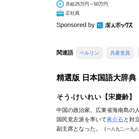
月給25万円～50万円
正社員
Sponsored by
関連語
ベルリン
共産党員
精選版 日本国語大辞典
そう‐けいれい【宋慶齢】
中国の政治家。広東省海南島の
国民党左派を率いて
蒋介石
と対
副主席となった。（
一八九二‐一九八