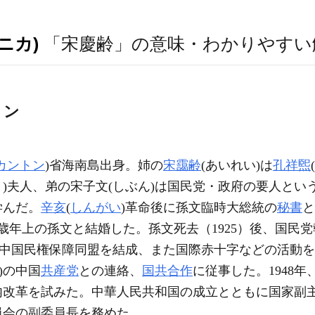
ニカ)
「宋慶齢」の意味・わかりやすい
リン
カントン
)省海南島出身。姉の
宋靄齢
(あいれい)は
孔祥煕
き)夫人、弟の宋子文(しぶん)は国民党・政府の要人とい
学んだ。
辛亥
(
しんがい
)革命後に孫文臨時大総統の
秘書
と
25歳年上の孫文と結婚した。孫文死去（1925）後、国
と中国民権保障同盟を結成、また国際赤十字などの活動を
)の中国
共産党
との連絡、
国共合作
に従事した。1948年
改革を試みた。中華人民共和国の成立とともに国家副主席
員会の副委員長を務めた。