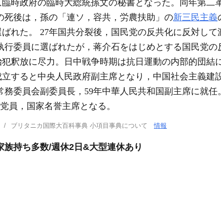
京臨時政府の臨時大総統孫文の秘書となった。同年第二
年孫の死後は，孫の「連ソ，容共，労農扶助」の
新三民主義
選ばれた。 27年国共分裂後，国民党の反共化に反対し
央執行委員に選ばれたが，蒋介石をはじめとする国民党の
犯釈放に尽力。日中戦争時期は抗日運動の内部的団結に努
立すると中央人民政府副主席となり，中国社会主義建設
常務委員会副委員長，59年中華人民共和国副主席に就任。
共産党員，国家名誉主席となる。
ブリタニカ国際大百科事典 小項目事典について
情報
家族持ち多数/週休2日&大型連休あり