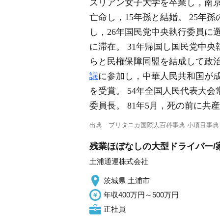
スリアン女子大学を卒業し，南
亡命し，15年孫と結婚。 25
し，26年国民党中央執行委員に
に滞在。 31年帰国し国民党中
らと民権保障同盟を結成して政治
議
に参加し，中華人民共和国が成
を受賞。 54年全国人民代表大会
委員長。 81年5月，死の前に
出典
ブリタニカ国際大百科事典 小項目事典
残業ほぼなしの大型ドライバー/
土浦通運株式会社
茨城県 土浦市
年収400万円～500万円
正社員