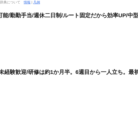
大辞典について
情報
|
凡例
可能/勤勤手当/週休二日制/ルート固定だから効率UP/中
生協/未経験歓迎/研修は約1か月半。6週目から一人立ち。