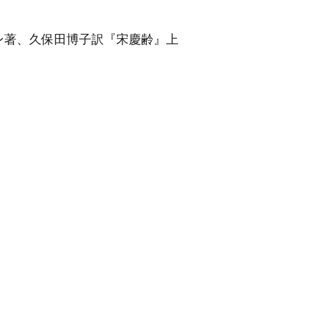
ン著、久保田博子訳『宋慶齢』上