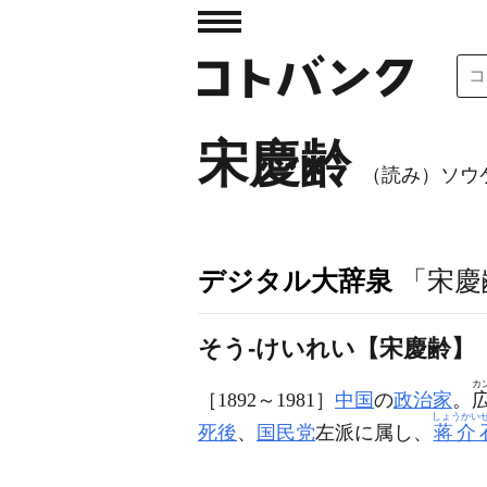
宋慶齢
（読み）ソウ
デジタル大辞泉
「宋慶
そう‐けいれい【宋慶齢】
カ
［1892～1981］
中国
の
政治家
。
しょうかい
死後
、
国民党
左派に属し、
蒋介