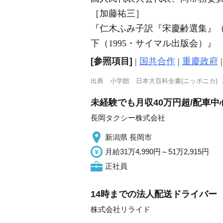
［加藤祐三］
『仁木ふみ子訳『宋慶齢選集』（
下（1995・サイマル出版会）』
[参照項目]
|
国共合作
|
重慶政府
出典
小学館 日本大百科全書(ニッポニカ)
未経験でも月収40万円超/配車
長岡タクシー株式会社
新潟県 長岡市
月給31万4,990円～51万2,915円
正社員
14時までの法人配送ドライバー
株式会社リライド