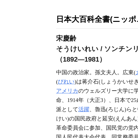
日本大百科全書(ニッポ
宋慶齢
そうけいれい / ソンチン
（1892―1981）
中国の政治家。孫文夫人。広東(
(
びれい
)は蒋介石(しょうかいせ
アメリカ
のウェルズリー大学に
命、1914年（大正3）、日本で
派として
活躍
、魯迅(ろじん)ら
けい)の国民政府と延安(えんあん
革命委員会に参加、国民党の党内
国人民代表大会代表、同常務委