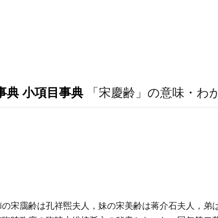
事典 小項目事典
「宋慶齢」の意味・わ
の宋靄齢は孔祥煕夫人，妹の宋美齢は蒋介石夫人，弟は宋