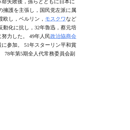
革命失敗後，孫らとともに日本に
の擁護を主張し，国民党左派に属
て渡欧し，ベルリン，
モスクワ
など
反動化に抗し，32年魯迅，蔡元培
力した。 49年人民
政治協商会
に参加。 51年スターリン平和賞
 78年第5期全人代常務委員会副