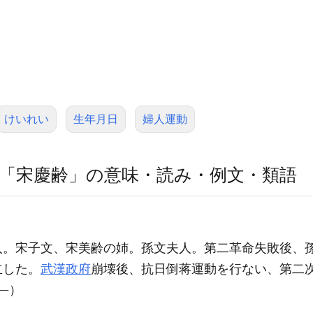
けいれい
生年月日
婦人運動
「宋慶齢」の意味・読み・例文・類語
人。宋子文、宋美齢の姉。孫文夫人。第二革命失敗後、
立した。
武漢政府
崩壊後、抗日倒蒋運動を行ない、第二
）
一