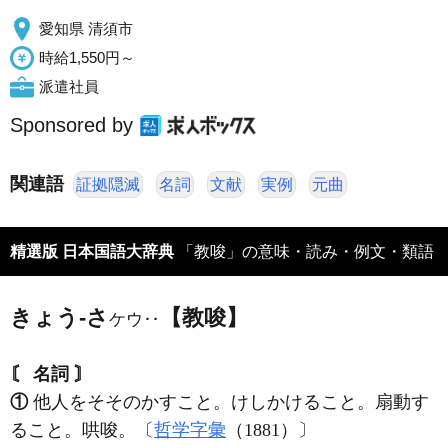
愛知県 清須市
時給1,550円～
派遣社員
Sponsored by
関連語
証拠隠滅
名詞
文献
実例
元曲
精選版 日本国語大辞典
「教唆」の意味・読み・例文・類語
きょう‐さ
【教唆】
ケウ‥
〘 名詞 〙
①
他人をそそのかすこと。けしかけること。扇動す
ること。哄唆。〔
哲学字彙
（1881）〕