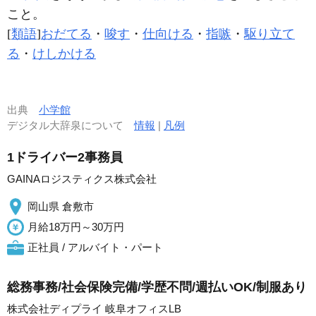
こと。
[
類語
]
おだてる
・
唆す
・
仕向ける
・
指嗾
・
駆り立て
る
・
けしかける
出典
小学館
デジタル大辞泉について
情報
|
凡例
1ドライバー2事務員
GAINAロジスティクス株式会社
岡山県 倉敷市
月給18万円～30万円
正社員 / アルバイト・パート
総務事務/社会保険完備/学歴不問/週払いOK/制服あり
株式会社ディプライ 岐阜オフィスLB