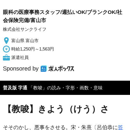
眼科の医療事務スタッフ/週払いOK/ブランクOK/社
会保険完備/富山市
株式会社サンクライフ
富山県 富山市
時給1,250円～1,563円
派遣社員
Sponsored by
普及版 字通
「教唆」の読み・字形・画数・意味
【教唆】きよう（けう）さ
そそのかし、悪事をさせる。宋・朱熹〔呂伯恭に
答