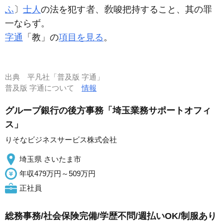
ふ
〕
士人
の法を犯す
、
唆把持すること、其の罪
一ならず。
字通
「教」の
項目を見る
。
出典
平凡社「普及版 字通」
普及版 字通について
情報
グループ銀行の後方事務「埼玉業務サポートオフィ
ス」
りそなビジネスサービス株式会社
埼玉県 さいたま市
年収479万円～509万円
正社員
総務事務/社会保険完備/学歴不問/週払いOK/制服あり