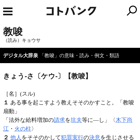
教唆
（読み）キョウサ
デジタル大辞泉
「教唆」の意味・読み・例文・類語
きょう‐さ〔ケウ‐〕【教唆】
［名］
(スル)
１
ある事を起こすよう教えそそのかすこと。「
教唆
扇動」
「法外な給料増加の
請求
を
坑夫
等に―し」〈
木下尚
江
・
火の柱
〉
２
他人
をそそのかして
犯罪
実行
の
決意
を生じさせる