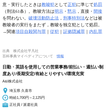
意・実行したときは
教唆犯
として
正犯
に準じて
処罰
（刑法61条）。教唆方法は
明示
・
黙示
，直接・
間接
を問わない。
破壊活動防止法
，
刑事特別法
などは被
教唆者の実行をまたず，教唆を独立犯として処罰。
→関連
項目
自殺関与罪
｜
従犯
｜
証拠隠滅罪
｜
内乱罪
出典
株式会社平凡社
百科事典マイペディアについて
情報
日勤・英語を使用しての営業事務/前払い・週払い制
度あり/長期安定/有給とりやすい/環境充実
A&I株式会社
埼玉県 久喜市
時給1,700円～2,125円
正社員 / 派遣社員