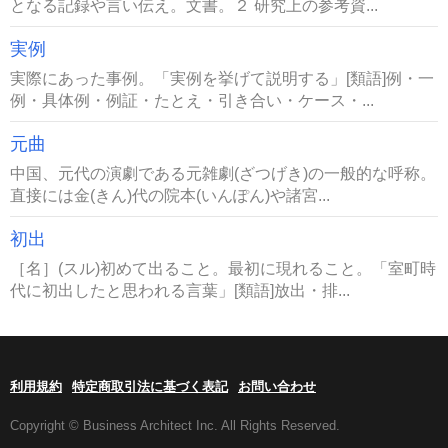
となる記録や言い伝え。文書。２ 研究上の参考資...
実例
実際にあった事例。「実例を挙げて説明する」[類語]例・一
例・具体例・例証・たとえ・引き合い・ケース・...
元曲
中国、元代の演劇である元雑劇(ざつげき)の一般的な呼称。
直接には金(きん)代の院本(いんぽん)や諸宮...
初出
［名］(スル)初めて出ること。最初に現れること。「室町時
代に初出したと思われる言葉」[類語]放出・排...
利用規約
特定商取引法に基づく表記
お問い合わせ
Copyright © Business Architect Inc. All Rights Reserved.