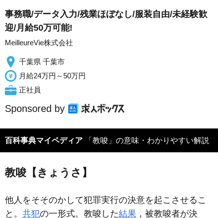
事務職/データ入力/残業ほぼなし/服装自由/未経験歓
迎/月給50万可能!
MeilleureVie株式会社
千葉県 千葉市
月給24万円～50万円
正社員
Sponsored by
百科事典マイペディア
「教唆」の意味・わかりやすい解説
教唆【きょうさ】
他人をそそのかして犯罪実行の決意を起こさせるこ
と。
共犯
の一形式。教唆した
結果
，被教唆者が決