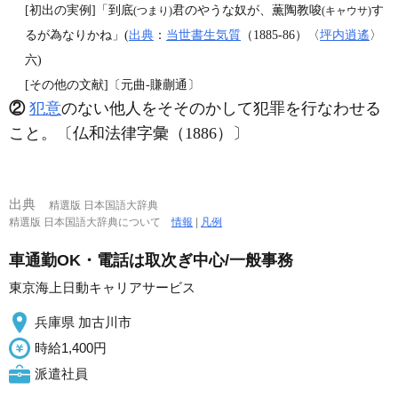
[初出の実例]「到底
君のやうな奴が、薫陶教唆
す
(つまり)
(キャウサ)
るが為なりかね」(
出典
：
当世書生気質
（1885‐86）〈
坪内逍遙
〉
六)
[その他の文献]〔元曲‐賺蒯通〕
②
犯意
のない他人をそそのかして犯罪を行なわせる
こと。〔仏和法律字彙（1886）〕
出典
精選版 日本国語大辞典
精選版 日本国語大辞典について
情報
|
凡例
車通勤OK・電話は取次ぎ中心/一般事務
東京海上日動キャリアサービス
兵庫県 加古川市
時給1,400円
派遣社員