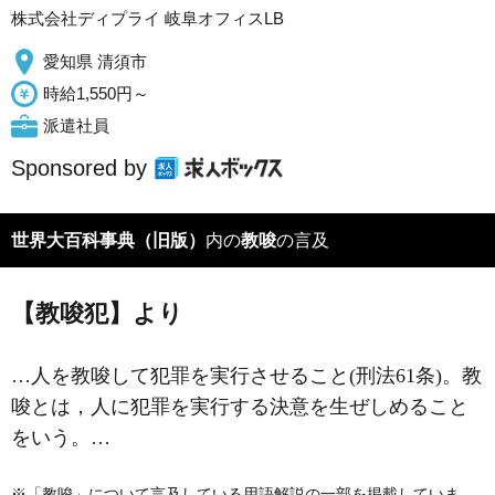
株式会社ディプライ 岐阜オフィスLB
愛知県 清須市
時給1,550円～
派遣社員
Sponsored by
世界大百科事典（旧版）
内の
教唆
の言及
【教唆犯】より
…人を教唆して犯罪を実行させること(刑法61条)。教
唆とは，人に犯罪を実行する決意を生ぜしめること
をいう。…
※「教唆」について言及している用語解説の一部を掲載していま