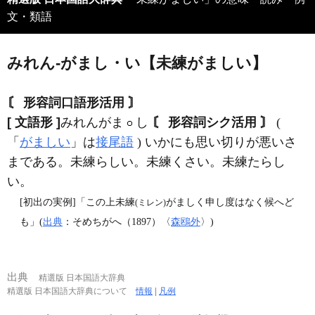
文・類語
みれん‐がまし・い【未練がましい】
〘 形容詞口語形活用 〙
[ 文語形 ]
みれんがま
し
〘 形容詞シク活用 〙
(
「
がましい
」は
接尾語
) いかにも思い切りが悪いさ
まである。未練らしい。未練くさい。未練たらし
い。
[初出の実例]「この上未練
がましく申し度はなく候へど
(ミレン)
も」(
出典
：そめちがへ（1897）〈
森鴎外
〉)
出典
精選版 日本国語大辞典
精選版 日本国語大辞典について
情報
|
凡例