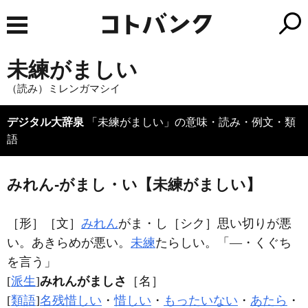
未練がましい
（読み）ミレンガマシイ
デジタル大辞泉
「未練がましい」の意味・読み・例文・類
語
みれん‐がまし・い【未練がましい】
［形］
［文］
みれん
がま・し
［シク］
思い切りが悪
い。あきらめが悪い。
未練
たらしい。「―・くぐち
を言う」
[
派生
]
みれんがましさ
［名］
[
類語
]
名残惜しい
・
惜しい
・
もったいない
・
あたら
・