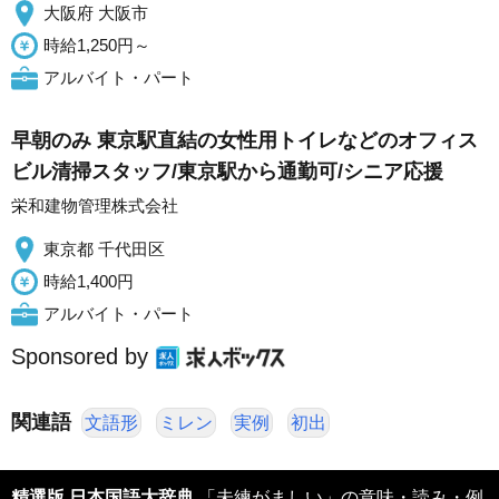
大阪府 大阪市
時給1,250円～
アルバイト・パート
早朝のみ 東京駅直結の女性用トイレなどのオフィス
ビル清掃スタッフ/東京駅から通勤可/シニア応援
栄和建物管理株式会社
東京都 千代田区
時給1,400円
アルバイト・パート
Sponsored by
関連語
文語形
ミレン
実例
初出
精選版 日本国語大辞典
「未練がましい」の意味・読み・例