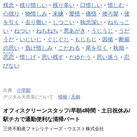
残念
・
残り惜しい
・
残り多い
・
口惜しい
・
惜しむ
・
心残り
・
物惜しみ
・
未練
・
愛惜
・
痛惜
・
後ろ髪
・
後
を引く
・
去り難い
・
しつこい
・
執念深い
・
ねちっこ
い
・
ねつい
・
ねちねち
・
悪あがき
・
うじうじ
・
うだ
うだ
・
いじいじ
・
ぐじぐじ
・
もじもじ
・
因循
・
断腸
の思い
・
負け惜しみ
・
こだわる
・
尾を引く
・
執拗
・
れんれん
恋恋
・
惜しげ
・
思い残す
・
たゆたう
・
思い迷う
・
忍
びない
出典
小学館
デジタル大辞泉について
情報
|
凡例
オフィスクリーンスタッフ/早朝4時間・土日祝休み/
駅チカで通勤便利な清掃パート
三井不動産ファシリティーズ・ウエスト株式会社