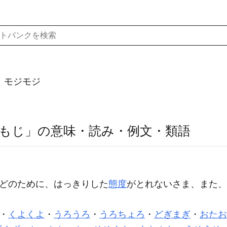
）モジモジ
もじ」の意味・読み・例文・類語
どのために、はっきりした
態度
がとれないさま、また、
・
くよくよ
・
うろうろ
・
うろちょろ
・
どぎまぎ
・
おたお