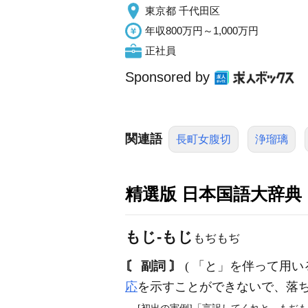
東京都 千代田区
年収800万円～1,000万円
正社員
Sponsored by
関連語
長町女腹切
浄瑠璃
精選版 日本国語大辞典
もじ‐もじ
もぢもぢ
〘 副詞 〙
( 「と」を伴って用い
応
を示すことができないで、落