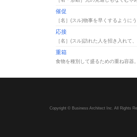
催促
［名］(スル)物事を早くするようにう
応接
［名］(スル)訪れた人を招き入れて、
重箱
食物を種別して盛るための重ね容器。
Copyright © Business Architect Inc. All Rights R