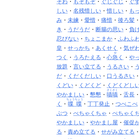
そわ
・
もぞもぞ
・
ぐじぐじ
・
ぐ
しい
・
名残惜しい
・
惜しい
・
も
み
・
未練
・
愛惜
・
痛惜
・
後ろ髪
き
・
うだうだ
・
断腸の思い
・
負
忍びない
・
ちょこまか
・
ふわふ
皇
・
せっかち
・
あくせく
・
気ぜ
せ
つく
・
うろたえる
・
心
急
く
・
や
放題
・
言い立てる
・
うるさい
・
だ
・
くだくだしい
・
口うるさい
くどい
・
くどくど
・
くどくどし
さくさく
やかましい
・
懇懇
・
嘖嘖
・
舌長
ちょうちょう
く
・
喋喋
・
丁丁発止
・
つべこべ
ぶつ
・
べちゃくちゃ
・
ぺちゃく
やかましい
・
やかまし屋
・
催促
る
・
責め立てる
・
せがみ立てる