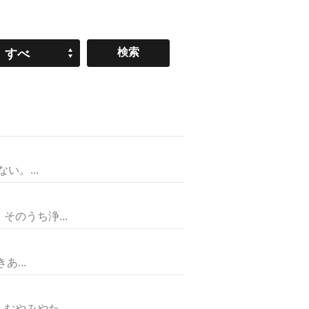
すべ
て
。...
のうち浄...
...
やみやた...