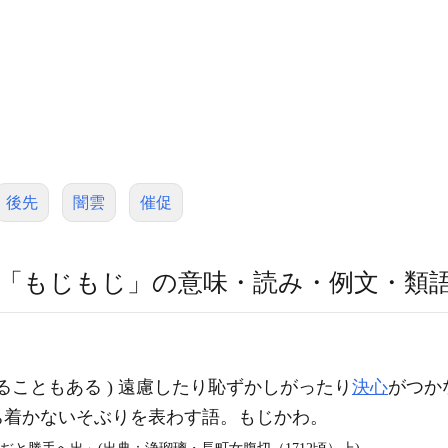
後先
闇雲
催促
「もじもじ」の意味・読み・例文・類
ることもある ) 遠慮したり恥ずかしがったり
決心
がつか
ち着かないそぶりを表わす語。もじかわ。