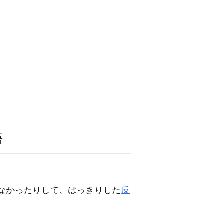
語
なかったりして、はっきりした
反