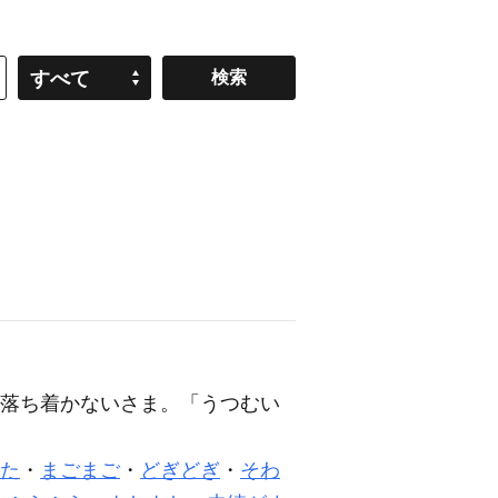
すべて
落ち着かないさま。「うつむい
た
・
まごまご
・
どぎどぎ
・
そわ