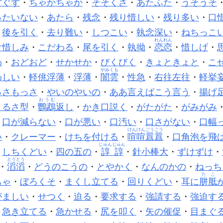
ずぐず
・
ちゃかちゃか
・
そそくさ
・
あたふた
・
うそうそ
ったいない
・
あたら
・
残念
・
残り惜しい
・
残り多い
・
口
・
後を引く
・
去り難い
・
しつこい
・
執念深い
・
ねちっこ
れんれん
け惜しみ
・
こだわる
・
尾を引く
・
執拗
・
恋恋
・
惜しげ
・
わ
・
おどおど
・
せかせか
・
びくびく
・
きょときょと
・
こ
やみくも
わしい
・
軽佻浮薄
・
浮薄
・
闇雲
・
性急
・
右往左往
・
軽挙
っさもっさ
・
やいのやいの
・
ああ言えばこう言う
・
揚げ
おうむ
うるさ型
・
鸚鵡
返し
・
かき口説く
・
がたがた
・
がみがみ
・
口が減らない
・
口が悪い
・
口汚い
・
口さがない
・
口幅
けんけんごうごう
い
・
クレーマー
・
けちを付ける
・
喧喧囂囂
・
口角泡を飛
じゅんじゅん
・
しちくどい
・
四の五の
・
諄諄
・
針小棒大
・
ずけずけ
・
とうとう
・
滔滔
・
どうのこうの
・
とやかく
・
なんのかの
・
ねっち
たこ
ちゃ
・
ぼろくそ
・
まくし立てる
・
回りくどい
・
耳に
胼胝
がましい
・
せつく
・
迫る
・
要求する
・
強請する
・
強迫す
・
急き立てる
・
急かせる
・
尻を叩く
・
矢の催促
・
目まぐ