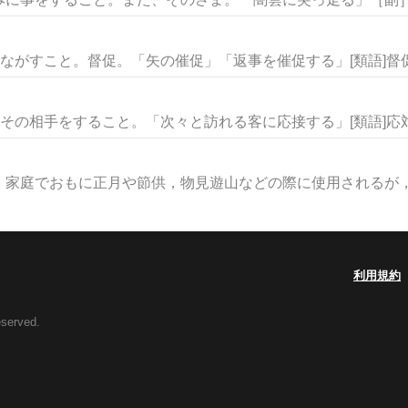
ながすこと。督促。「矢の催促」「返事を催促する」[類語]督促・
その相手をすること。「次々と訪れる客に応接する」[類語]応対・
家庭でおもに正月や節供，物見遊山などの際に使用されるが，祝
利用規約
eserved.