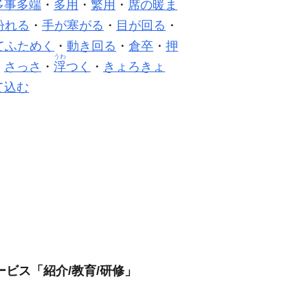
多事多端
・
多用
・
繁用
・
席の暖ま
紛れる
・
手が塞がる
・
目が回る
・
てふためく
・
動き回る
・
倉卒
・
押
うわ
・
さっさ
・
浮
つく
・
きょろきょ
て込む
ビス「紹介/教育/研修」