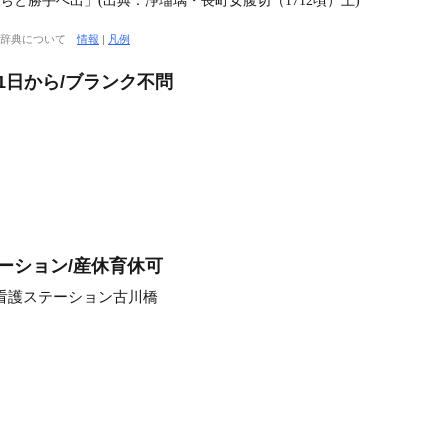
ぢと勝手へ出」(出典：浄瑠璃・長町女腹切（1712頃）上)
大辞典について
情報
|
凡例
1日から/ブランク不問
ーション/産休育休可
看護ステーション古川橋