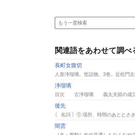
関連語をあわせて調べ
長町女腹切
人形浄瑠璃。世話物。3巻。近松門左衛
浄瑠璃
目次 古浄瑠璃 義太夫節の成立と
後先
〘 名詞 〙① 場所、時間のあととさ
闇雲
［名・形動］先の見通しもなくむやみ