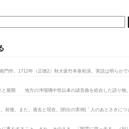
る
門作。1712年（正徳2）秋大坂竹本座初演。実説は明らかでない
展開 地方の浄瑠璃中世以来の諸音曲を総合した語り物。そ
き。前後。また、過去と現在。[初出の実例]「人のあとさきにつきあ
に事をすること。また、そのさま。「闇雲に突っ走る」［副］む