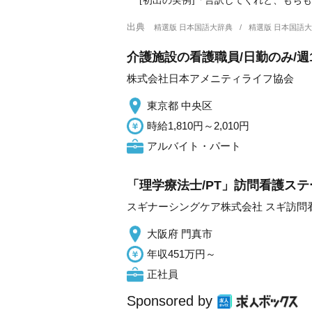
[初出の実例]「言訳してくれと、もぢも
出典
精選版 日本国語大辞典
精選版 日本国語
介護施設の看護職員/日勤のみ/週
株式会社日本アメニティライフ協会
東京都 中央区
時給1,810円～2,010円
アルバイト・パート
「理学療法士/PT」訪問看護ステ
スギナーシングケア株式会社 スギ訪問
大阪府 門真市
年収451万円～
正社員
Sponsored by