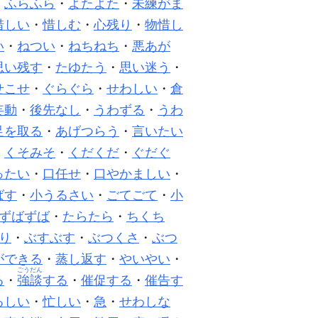
・
ふらふら
・
よたよた
・
未練がま
惜しい
・
惜しむ
・
心残り
・
物惜し
い
・
ねつい
・
ねちねち
・
悪あが
思い残す
・
たゆたう
・
思い迷う
・
せこせ
・
ぐらぐら
・
せわしい
・
倉
妄動
・
後先なし
・
うわずる
・
うわ
足を取る
・
あげつらう
・
言いたい
・
くそみそ
・
くだくだ
・
ぐだぐ
ったい
・
口任せ
・
口やかましい
・
ばす
・
小うるさい
・
ごてごて
・
小
ずばずば
・
たらたら
・
ちくち
り
・
ぶすぶす
・
ぶつくさ
・
ぶつ
ができる
・
蒸し返す
・
やいやい
・
ごうだん
る
・
強談
する
・
催促する
・
催告す
るしい
・
忙しい
・
急
・
せわしな