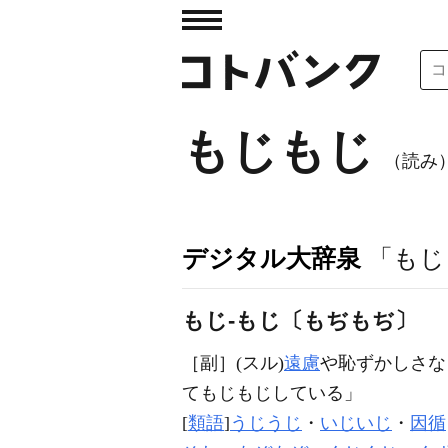
もじもじ
（読み
デジタル大辞泉
「もじ
もじ‐もじ〔もぢもぢ〕
［副］
(スル)
遠慮
や恥ずかしさな
て
もじもじ
している」
[
類語
]
うじうじ
・
いじいじ
・
因循