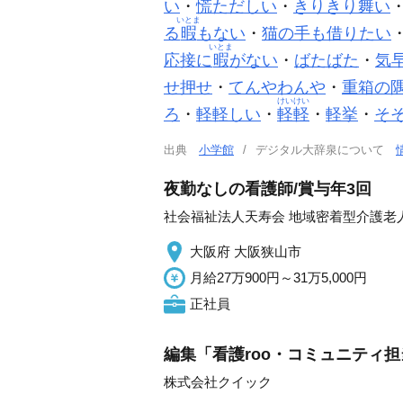
い
・
慌ただしい
・
きりきり舞い
いとま
る
暇
もない
・
猫の手も借りたい
いとま
応接に
暇
がない
・
ばたばた
・
気
せ押せ
・
てんやわんや
・
重箱の
けいけい
ろ
・
軽軽しい
・
軽軽
・
軽挙
・
そ
出典
小学館
デジタル大辞泉について
夜勤なしの看護師/賞与年3回
社会福祉法人天寿会 地域密着型介護老
大阪府 大阪狭山市
月給27万900円～31万5,000円
正社員
編集「看護roo・コミュニティ担
株式会社クイック