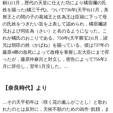
銅1)11月，歴代の天皇に仕えた功により橘宿禰の氏
姓を賜った(
橘三千代
)。ついで736年(天平8)11月，美
努王との間の子の葛城王と佐為王は臣籍に下って母
の氏姓をつぎたい旨を上表して認められ，橘宿禰諸
兄および同佐為（さい）と名のるようになった。こ
れが橘氏のおこりである。750年(天平勝宝2)1月，諸
兄は朝臣の姓（かばね）を賜っている。彼は737年の
藤原4卿の急死によって政権を掌握し左大臣にまで昇
ったが，藤原仲麻呂と対立し，密告によって756年2
月に辞任し，翌年1月没した。…
【奈良時代】より
…その天平初年は〈咲く花の薫ふがごとし〉と歌わ
れたのとは反対に，天候不順のための凶作･飢饉，ま