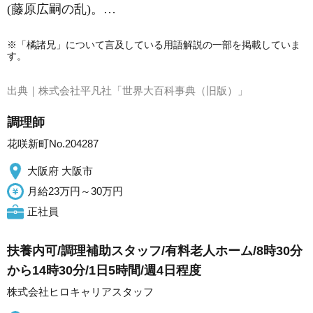
(
藤原広嗣の乱
)。…
※「橘諸兄」について言及している用語解説の一部を掲載していま
す。
出典｜
株式会社平凡社「世界大百科事典（旧版）」
調理師
花咲新町No.204287
大阪府 大阪市
月給23万円～30万円
正社員
扶養内可/調理補助スタッフ/有料老人ホーム/8時30分
から14時30分/1日5時間/週4日程度
株式会社ヒロキャリアスタッフ