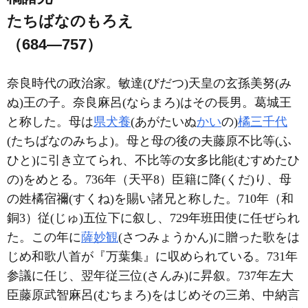
たちばなのもろえ
（684―757）
奈良時代の政治家。敏達(びだつ)天皇の玄孫美努(み
ぬ)王の子。奈良麻呂(ならまろ)はその長男。葛城王
と称した。母は
県犬養
(あがたいぬ
かい
の)
橘三千代
(たちばなのみちよ)。母と母の後の夫藤原不比等(ふ
ひと)に引き立てられ、不比等の女多比能(むすめたひ
の)をめとる。736年（天平8）臣籍に降(くだ)り、母
の姓橘宿禰(すくね)を賜い諸兄と称した。710年（和
銅3）従(じゅ)五位下に叙し、729年班田使に任ぜられ
た。この年に
薩妙観
(さつみょうかん)に贈った歌をは
じめ和歌八首が『万葉集』に収められている。731年
参議に任じ、翌年従三位(さんみ)に昇叙。737年左大
臣藤原武智麻呂(むちまろ)をはじめその三弟、中納言