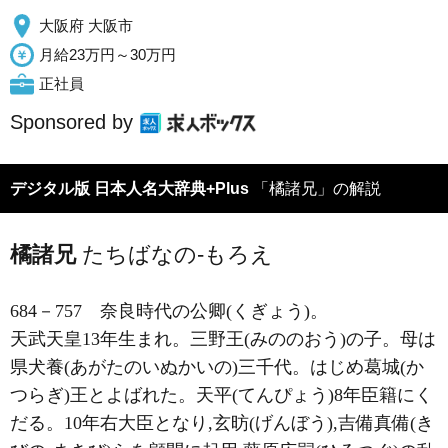
大阪府 大阪市
月給23万円～30万円
正社員
Sponsored by
デジタル版 日本人名大辞典+Plus
「橘諸兄」の解説
橘諸兄
たちばなの-もろえ
684－757
奈良時代の公卿(くぎょう)。
天武天皇13年生まれ。三野王(みののおう)の子。母は
県犬養(あがたのいぬかいの)三千代。はじめ葛城(か
つらぎ)王とよばれた。天平(てんぴょう)8年臣籍にく
だる。10年右大臣となり,玄昉(げんぼう),吉備真備(き