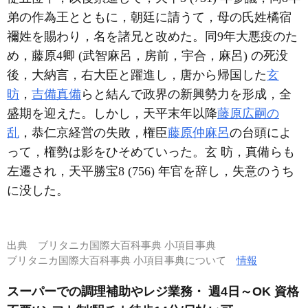
弟の作為王とともに，朝廷に請うて，母の氏姓橘宿
禰姓を賜わり，名を諸兄と改めた。同9年大悪疫のた
め，藤原4卿 (武智麻呂，房前，宇合，麻呂) の死没
後，大納言，右大臣と躍進し，唐から帰国した
玄
昉
，
吉備真備
らと結んで政界の新興勢力を形成，全
盛期を迎えた。しかし，天平末年以降
藤原広嗣の
乱
，恭仁京経営の失敗，権臣
藤原仲麻呂
の台頭によ
って，権勢は影をひそめていった。玄 昉，真備らも
左遷され，天平勝宝8 (756) 年官を辞し，失意のうち
に没した。
出典
ブリタニカ国際大百科事典 小項目事典
ブリタニカ国際大百科事典 小項目事典について
情報
スーパーでの調理補助やレジ業務・ 週4日～OK 資格