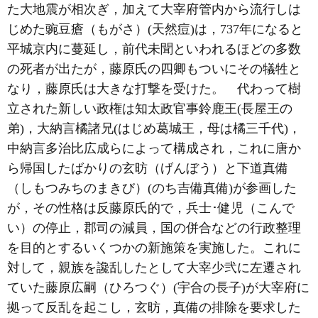
た大地震が相次ぎ，加えて大宰府管内から流行しは
じめた豌豆瘡（もがさ）(天然痘)は，737年になると
平城京内に蔓延し，前代未聞といわれるほどの多数
の死者が出たが，藤原氏の四卿もついにその犠牲と
なり，藤原氏は大きな打撃を受けた。 代わって樹
立された新しい政権は知太政官事鈴鹿王(長屋王の
弟)，大納言橘諸兄(はじめ葛城王，母は橘三千代)，
中納言多治比広成らによって構成され，これに唐か
ら帰国したばかりの玄昉（げんぼう）と下道真備
（しもつみちのまきび）(のち吉備真備)が参画した
が，その性格は反藤原氏的で，兵士･健児（こんで
い）の停止，郡司の減員，国の併合などの行政整理
を目的とするいくつかの新施策を実施した。これに
対して，親族を讒乱したとして大宰少弐に左遷され
ていた藤原広嗣（ひろつぐ）(宇合の長子)が大宰府に
拠って反乱を起こし，玄昉，真備の排除を要求した