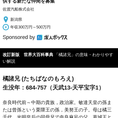
供する新たな仲間を募集
佐渡汽船株式会社
新潟県
年収300万円～500万円
Sponsored by
改訂新版 世界大百科事典
「橘諸兄」の意味・わかりやす
い解説
橘諸兄 (たちばなのもろえ)
生没年：684-757（天武13-天平宝字1）
奈良時代前～中期の貴族，政治家。敏達天皇の孫ま
たは曾孫という栗隈王の孫，美努王の子。母は橘三
千代。光明皇后の同母兄で奈良麻呂の父。葛城王と