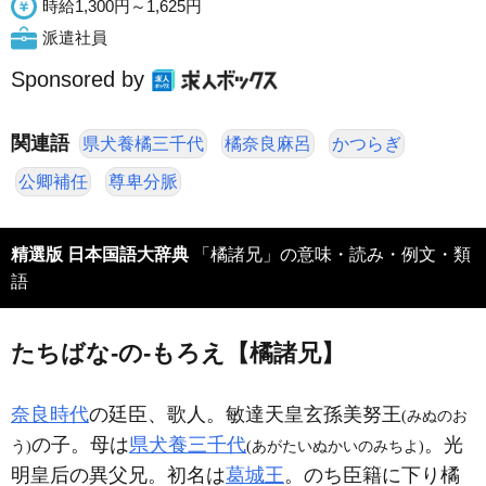
時給1,300円～1,625円
派遣社員
Sponsored by
関連語
県犬養橘三千代
橘奈良麻呂
かつらぎ
公卿補任
尊卑分脈
精選版 日本国語大辞典
「橘諸兄」の意味・読み・例文・類
語
たちばな‐の‐もろえ【橘諸兄】
奈良時代
の廷臣、歌人。敏達天皇玄孫美努王
(みぬのお
の子。母は
県犬養三千代
。光
う)
(あがたいぬかいのみちよ)
明皇后の異父兄。初名は
葛城王
。のち臣籍に下り橘