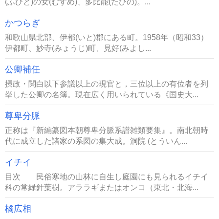
(ふひと)の女(むすめ)、多比能(たひの)。...
かつらぎ
和歌山県北部、伊都(いと)郡にある町。1958年（昭和33）
伊都町、妙寺(みょうじ)町、見好(みよし...
公卿補任
摂政・関白以下参議以上の現官と，三位以上の有位者を列
挙した公卿の名簿。現在広く用いられている《国史大...
尊卑分脈
正称は『新編纂図本朝尊卑分脈系譜雑類要集』。南北朝時
代に成立した諸家の系図の集大成。洞院 (とういん...
イチイ
目次 民俗寒地の山林に自生し庭園にも見られるイチイ
科の常緑針葉樹。アララギまたはオンコ（東北・北海...
橘広相