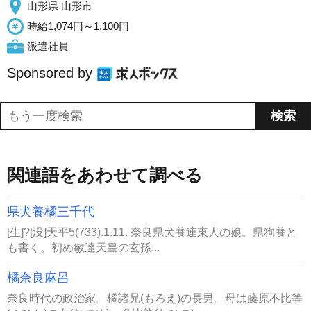
山形県 山形市
時給1,074円～1,100円
派遣社員
Sponsored by
関連語をあわせて調べる
県犬養橘三千代
[生]?[没]天平5(733).1.11. 奈良県犬養連東人の娘。県狗養と
も書く。初め敏達天皇の玄孫...
橘奈良麻呂
奈良時代の政治家。橘諸兄(もろえ)の長男。母は藤原不比等