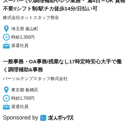
スーパーでの調理補助やレジ業務・ 週4日～OK 資格
不要!/シフト制/駅チカ徒歩14分/日払い可
株式会社ホットスタッフ熊谷
埼玉県 嵐山町
時給1,350円
派遣社員
一般事務・OA事務/残業なし17時定時安心大手で働
く調理補助&事務
パーソルテンプスタッフ株式会社
東京都 板橋区
時給1,700円
派遣社員
Sponsored by