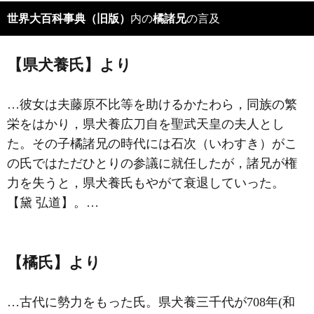
世界大百科事典（旧版）
内の
橘諸兄
の言及
【県犬養氏】より
…彼女は夫藤原不比等を助けるかたわら，同族の繁
栄をはかり，
県犬養広刀自
を聖武天皇の夫人とし
た。その子橘諸兄の時代には石次（いわすき）がこ
の氏ではただひとりの参議に就任したが，諸兄が権
力を失うと，県犬養氏もやがて衰退していった。
【黛 弘道】。…
【橘氏】より
…古代に勢力をもった氏。県犬養三千代が708年(和