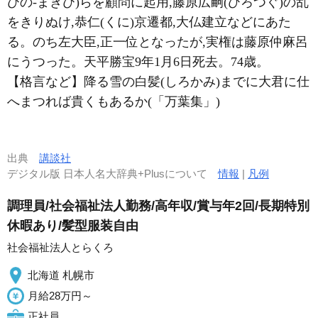
びの-まきび)らを顧問に起用,藤原広嗣(ひろつぐ)の乱
をきりぬけ,恭仁(くに)京遷都,大仏建立などにあた
る。のち左大臣,正一位となったが,実権は藤原仲麻呂
にうつった。天平勝宝9年1月6日死去。74歳。
【格言など】降る雪の白髪(しろかみ)までに大君に仕
へまつれば貴くもあるか(「万葉集」)
出典
講談社
デジタル版 日本人名大辞典+Plusについて
情報
|
凡例
調理員/社会福祉法人勤務/高年収/賞与年2回/長期特別
休暇あり/髪型服装自由
社会福祉法人とらくろ
北海道 札幌市
月給28万円～
正社員