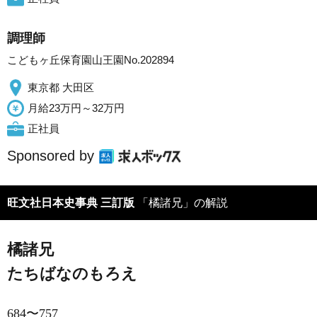
調理師
こどもヶ丘保育園山王園No.202894
東京都 大田区
月給23万円～32万円
正社員
Sponsored by
旺文社日本史事典 三訂版
「橘諸兄」の解説
橘諸兄
たちばなのもろえ
684〜757