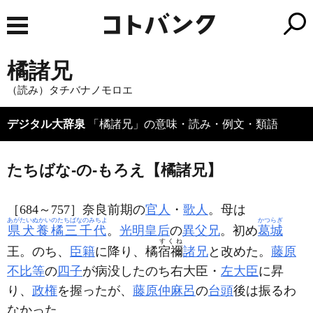
橘諸兄
（読み）タチバナノモロエ
デジタル大辞泉
「橘諸兄」の意味・読み・例文・類語
たちばな‐の‐もろえ【橘諸兄】
［684～757］奈良前期の
官人
・
歌人
。母は
あがたいぬかいのたちばなのみちよ
かつらぎ
県犬養橘三千代
。
光明皇后
の
異父兄
。初め
葛城
すくね
王。のち、
臣籍
に降り、橘
宿禰
諸兄
と改めた。
藤原
不比等
の
四子
が病没したのち右大臣・
左大臣
に昇
り、
政権
を握ったが、
藤原仲麻呂
の
台頭
後は振るわ
なかった。