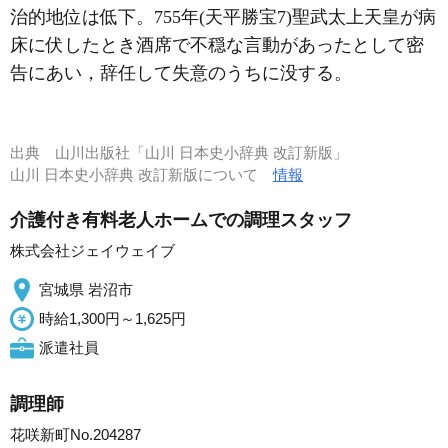
治的地位は低下。755年(天平勝宝7)聖武太上天皇が病
床に伏したとき酒席で不穏な言動があったとして密
告にあい，辞任して失意のうちに没する。
出典
山川出版社「山川 日本史小辞典 改訂新版」
山川 日本史小辞典 改訂新版について
情報
介護付き有料老人ホームでの調理スタッフ
株式会社ジェイウェイブ
宮城県 岩沼市
時給1,300円～1,625円
派遣社員
調理師
花咲新町No.204287