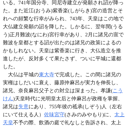
いる。741年国分寺、同尼寺建立が発願され詔が降っ
た。また近江(おうみ)紫香楽(しがらき)宮の造営とそ
れへの頻繁な行幸がみられ、743年、天皇はこの地で
大仏建立発願の詔を降した。しかるに、翌年閏(うる
う)正月難波(なにわ)宮行幸があり、2月に諸兄の宣で
難波を皇都とする詔が出たのは諸兄の政策によるの
かもしれない。天皇は紫香楽に行き、大仏造立を推
進したが、反対多くて果たさず、ついに平城に還都
した。
大仏は平城の
東大寺
で完成した。この間に諸兄の
実権はしだいに衰え、藤原仲麻呂が実力を伸長し、
諸兄、奈良麻呂父子との対立は深まった。孝謙(
こう
けん
)天皇時代に光明皇太后と仲麻呂が政権を掌握、
諸兄は
失意
にあり、755年彼の祗承(しぞう)人（左右
にいて仕える人）
佐味宮守
(さみのみやもり)に、
太上
天皇
不予の際、飲酒の庭で礼なしと告訴され、太上