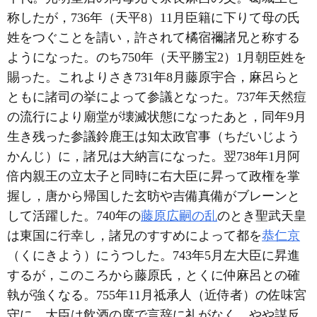
称したが，736年（天平8）11月臣籍に下りて母の氏
姓をつぐことを請い，許されて橘宿禰諸兄と称する
ようになった。のち750年（天平勝宝2）1月朝臣姓を
賜った。これよりさき731年8月藤原宇合，麻呂らと
ともに諸司の挙によって参議となった。737年天然痘
の流行により廟堂が壊滅状態になったあと，同年9月
生き残った参議鈴鹿王は知太政官事（ちだいじよう
かんじ）に，諸兄は大納言になった。翌738年1月阿
倍内親王の立太子と同時に右大臣に昇って政権を掌
握し，唐から帰国した玄昉や吉備真備がブレーンと
して活躍した。740年の
藤原広嗣の乱
のとき聖武天皇
は東国に行幸し，諸兄のすすめによって都を
恭仁京
（くにきよう）にうつした。743年5月左大臣に昇進
するが，このころから藤原氏，とくに仲麻呂との確
執が強くなる。755年11月祗承人（近侍者）の佐味宮
守に，大臣は飲酒の席で言辞に礼がなく，やや謀反