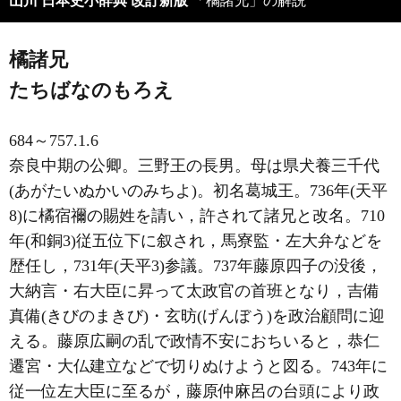
山川 日本史小辞典 改訂新版
「橘諸兄」の解説
橘諸兄
たちばなのもろえ
684～757.1.6
奈良中期の公卿。三野王の長男。母は県犬養三千代
(あがたいぬかいのみちよ)。初名葛城王。736年(天平
8)に橘宿禰の賜姓を請い，許されて諸兄と改名。710
年(和銅3)従五位下に叙され，馬寮監・左大弁などを
歴任し，731年(天平3)参議。737年藤原四子の没後，
大納言・右大臣に昇って太政官の首班となり，吉備
真備(きびのまきび)・玄昉(げんぼう)を政治顧問に迎
える。藤原広嗣の乱で政情不安におちいると，恭仁
遷宮・大仏建立などで切りぬけようと図る。743年に
従一位左大臣に至るが，藤原仲麻呂の台頭により政