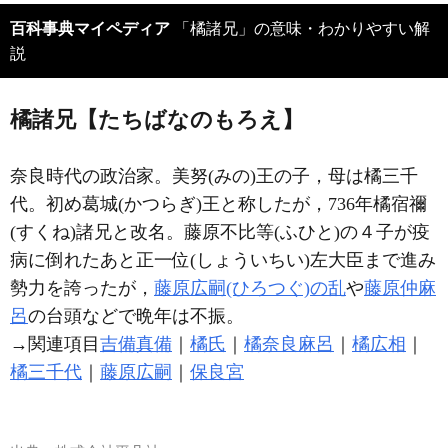
百科事典マイペディア
「橘諸兄」の意味・わかりやすい解
説
橘諸兄【たちばなのもろえ】
奈良時代の政治家。美努(みの)王の子，母は橘三千
代。初め葛城(かつらぎ)王と称したが，736年橘宿禰
(すくね)諸兄と改名。藤原不比等(ふひと)の４子が疫
病に倒れたあと正一位(しょういちい)左大臣まで進み
勢力を誇ったが，
藤原広嗣(ひろつぐ)の乱
や
藤原仲麻
呂
の台頭などで晩年は不振。
→関連項目
吉備真備
｜
橘氏
｜
橘奈良麻呂
｜
橘広相
｜
橘三千代
｜
藤原広嗣
｜
保良宮