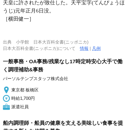
天皇に許されたが致仕した。天平宝字(てんぴょうほ
うじ)元年正月6日没。
［横田健一］
出典
小学館 日本大百科全書(ニッポニカ)
日本大百科全書(ニッポニカ)について
情報
|
凡例
一般事務・OA事務/残業なし17時定時安心大手で働
く調理補助&事務
パーソルテンプスタッフ株式会社
東京都 板橋区
時給1,700円
派遣社員
船内調理師・船員の健康を支える美味しい食事を提