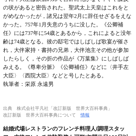
の状があると密告された。聖武太上天皇はこれをと
がめなかったが，諸兄は翌年2月に辞任せざるをえな
かった。757年1月失意のうちに没した。《公卿補
任》には737年に54歳とあるから，これによると没年
齢は74歳となる。彼の邸宅ではしばしば歌宴が催さ
れ，大伴家持・書持の兄弟，大伴池主その他が参加
したらしく，その折の作品が《万葉集》にしばしば
みえる。《尊卑分脈》《公卿補任》などに〈井手左
大臣〉〈西院大臣〉などと号したとある。
執筆者：
栄原 永遠男
出典
株式会社平凡社「改訂新版 世界大百科事典」
改訂新版 世界大百科事典について
情報
結婚式場レストランのフレンチ料理人/調理スタッ