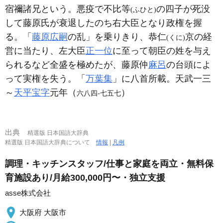
宿禰諸兄という。悪疫で不比等
の四子が死没
(ふひと)
して藤原氏が衰退したのち右大臣となり政権を握
る。「
藤原広嗣
の乱」を乗りきり、恭仁
京の経
(くに)
営に当たり、左大臣
正一位
に至って朝臣の姓を与え
られるなど全盛を極めたが、藤原仲
麻呂
の台頭によ
って実権を失う。「
万葉集
」に八首所載。天武一三
～
天平宝字
元年（
）
六八四‐七五七
出典
精選版 日本国語大辞典
精選版 日本国語大辞典について
情報
|
凡例
調理・キッチンスタッフ/仕事と家庭を両立・無料保
育施設あり/月給300,000円〜・独立支援
asse株式会社
大阪府 大阪市