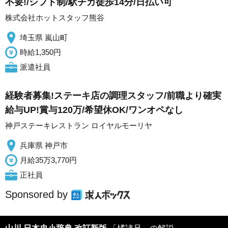
不要!/シフト制/駅チカ徒歩14分/日払い可
株式会社ホットスタッフ熊谷
埼玉県 嵐山町
時給1,350円
派遣社員
経験者募集!ステーキ店の調理スタッフ/前職より確実
給与UP!賞与120万/希望休OK/ワンオペなし
神戸ステーキレストラン ロイヤルモーリヤ
兵庫県 神戸市
月給35万3,770円
正社員
Sponsored by