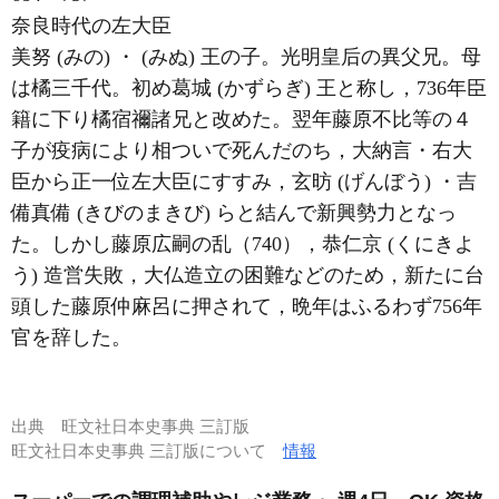
奈良時代の左大臣
美努 (みの) ・ (みぬ) 王の子。光明皇后の異父兄。母
は橘三千代。初め葛城 (かずらぎ) 王と称し，736年臣
籍に下り橘宿禰諸兄と改めた。翌年藤原不比等の４
子が疫病により相ついで死んだのち，大納言・右大
臣から正一位左大臣にすすみ，玄昉 (げんぼう) ・吉
備真備 (きびのまきび) らと結んで新興勢力となっ
た。しかし藤原広嗣の乱（740），恭仁京 (くにきよ
う) 造営失敗，大仏造立の困難などのため，新たに台
頭した藤原仲麻呂に押されて，晩年はふるわず756年
官を辞した。
出典
旺文社日本史事典 三訂版
旺文社日本史事典 三訂版について
情報