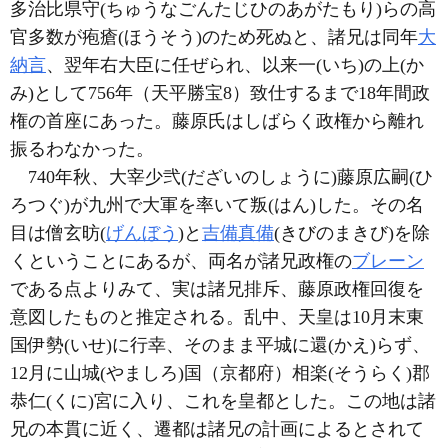
多治比県守(ちゅうなごんたじひのあがたもり)らの高
官多数が疱瘡(ほうそう)のため死ぬと、諸兄は同年
大
納言
、翌年右大臣に任ぜられ、以来一(いち)の上(か
み)として756年（天平勝宝8）致仕するまで18年間政
権の首座にあった。藤原氏はしばらく政権から離れ
振るわなかった。
740年秋、大宰少弐(だざいのしょうに)藤原広嗣(ひ
ろつぐ)が九州で大軍を率いて叛(はん)した。その名
目は僧玄昉(
げんぼう
)と
吉備真備
(きびのまきび)を除
くということにあるが、両名が諸兄政権の
ブレーン
である点よりみて、実は諸兄排斥、藤原政権回復を
意図したものと推定される。乱中、天皇は10月末東
国伊勢(いせ)に行幸、そのまま平城に還(かえ)らず、
12月に山城(やましろ)国（京都府）相楽(そうらく)郡
恭仁(くに)宮に入り、これを皇都とした。この地は諸
兄の本貫に近く、遷都は諸兄の計画によるとされて