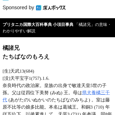
Sponsored by
ブリタニカ国際大百科事典 小項目事典
「橘諸兄」の意味・
わかりやすい解説
橘諸兄
たちばなのもろえ
[生]天武13(684)
[没]天平宝字1(757).1.6.
奈良時代の政治家。皇族の出身で敏達天皇5世の子
孫。父は従四位下美努 (みぬ) 王。母は
県犬養橘三千
代
(あがたのいぬかいのたちばなのみちよ) 。室は藤
原不比等の娘多比能。本名は葛城王。和銅3 (710) 年
従五位下，以後累進して，天平3 (731) 年参議，同8年