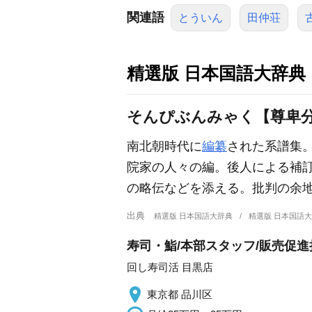
関連語
とういん
田仲荘
精選版 日本国語大辞典
そんぴぶんみゃく【尊卑
南北朝時代に
編纂
された系譜集
院家の人々の編。後人による補
の略伝などを添える。批判の余
出典
精選版 日本国語大辞典
精選版 日本国語
寿司・鮨/本部スタッフ/販売促
回し寿司活 目黒店
東京都 品川区