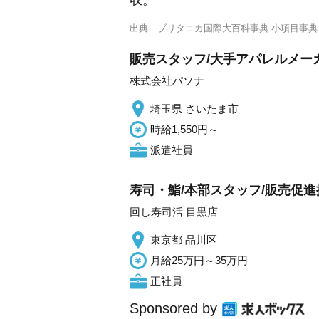
収。
出典
ブリタニカ国際大百科事典 小項目事典
販売スタッフ/大手アパレルメー
株式会社パソナ
埼玉県 さいたま市
時給1,550円～
派遣社員
寿司・鮨/本部スタッフ/販売促
回し寿司活 目黒店
東京都 品川区
月給25万円～35万円
正社員
Sponsored by