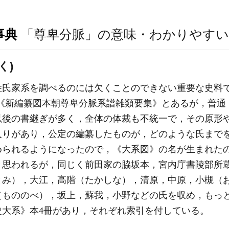
事典
「尊卑分脈」の意味・わかりやすい
く)
姓氏家系を調べるのには欠くことのできない重要な史料
題には《新編纂図本朝尊卑分脈系譜雑類要集》とあるが，普
以後の書継ぎが多く，全体の体裁も不統一で，その原形
入りがあり，公定の編纂したものが，どのような氏まで
められるようになったので，《大系図》の名が生まれた
と思われるが，同じく前田家の脇坂本，宮内庁書陵部所
とみ），大江，高階（たかしな），清原，中原，小槻（
（もののべ），坂上，蘇我，小野などの氏を収め，もっ
史大系》本4冊があり，それぞれ索引を付している。