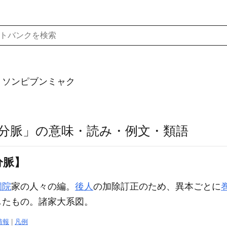
）ソンピブンミャク
分脈」の意味・読み・例文・類語
分脈】
洞院
家の人々の編。
後人
の加除訂正のため、異本ごとに
したもの。諸家大系図。
情報
|
凡例