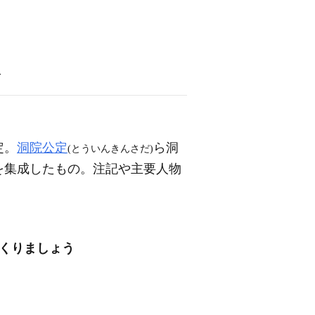
語
定。
洞院公定
ら洞
(とういんきんさだ)
を集成したもの。注記や主要人物
つくりましょう