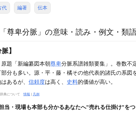
古代
編著
伝本
「尊卑分脈」の意味・読み・例文・類
分脈】
。原題「新編纂図本朝
尊卑
分脈系譜雑類要集」。巻数不
訂部分も多い。源・平・藤・橘その他代表的諸氏の系図
地はあるが、
信頼度
は高く、
史料
的価値が高い。
大辞典について
情報
|
凡例
進担当・現場も本部も分かるあなたへ"売れる仕掛け"を