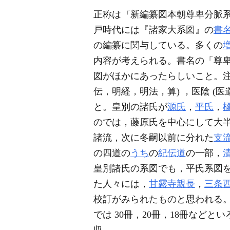
正称は『新編纂図本朝尊卑分脈
戸時代には『諸家大系図』の
書
の編纂に関与している。多くの
内容が考えられる。書名の「尊
図がほかにあったらしいこと。注
伝，明経，明法，算) ，医陰 (医
と。皇別の諸氏が
源氏
，
平氏
，
のでは，藤原氏を中心にして大
諸流，次に冬嗣以前に分れた
支
の四道の
うち
の
紀伝道
の一部，
皇別諸氏の系図でも，平氏系図
た人々には，
甘露寺親長
，
三条
校訂がみられたものと思われる
では 30冊，20冊，18冊など