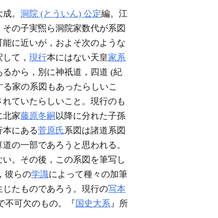
大成。
洞院 (とういん) 公定
編。江
，その子実煕ら洞院家数代が系図
可能に近いが，およそ次のような
釈して，
現行
本にはない天皇
家系
るから，別に神祇道，四道 (紀
とする家の系図もあったらしいこ
されていたらしいこと。現行のも
に北家
藤原冬嗣
以降に分れた子孫
行本にある
菅原氏
系図は諸道系図
算道の一部であろうと思われる。
ない。その後，この系図を筆写し
，彼らの
学識
によって種々の加筆
生じたものであろう。現行の
写本
で不可欠のもの。『
国史大系
』所