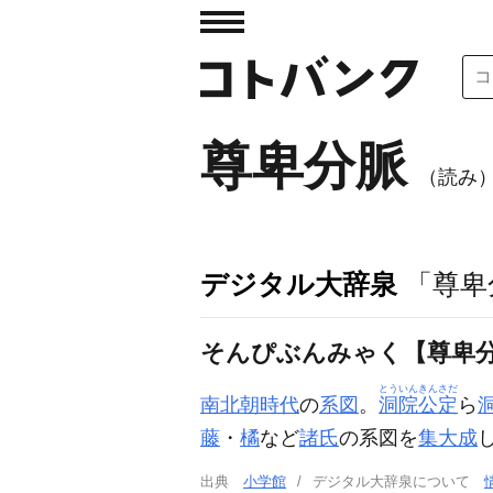
尊卑分脈
（読み
デジタル大辞泉
「尊卑
そんぴぶんみゃく【尊卑
とういんきんさだ
南北朝時代
の
系図
。
洞院公定
ら
藤
・
橘
など
諸氏
の系図を
集大成
出典
小学館
デジタル大辞泉について