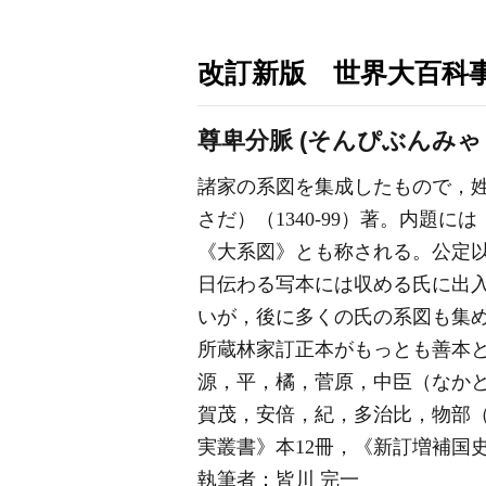
改訂新版 世界大百科
尊卑分脈 (そんぴぶんみゃ
諸家の系図を集成したもので，
さだ）（1340-99）著。内
《大系図》とも称される。公定
日伝わる写本には収める氏に出
いが，後に多くの氏の系図も集
所蔵林家訂正本がもっとも善本
源，平，橘，菅原，中臣（なか
賀茂，安倍，紀，多治比，物部
実叢書》本12冊，《新訂増補国
執筆者：
皆川 完一