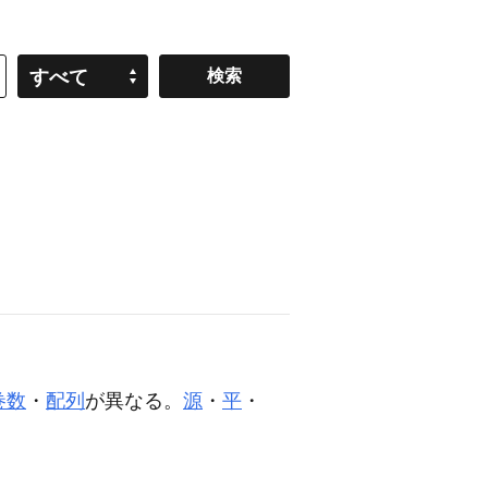
すべて
巻数
・
配列
が異なる。
源
・
平
・