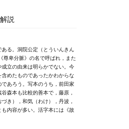
解説
である。洞院公定（とういんきん
通《尊卑分脈》の名で呼ばれ，また
や成立の由来は明らかでない。今
を含めたものであったかわからな
のであろう。写本のうち，前田家
蔵谷森本も比較的善本で，藤原，
おづき），和気（わけ），丹波，
とも内容が多い。活字本には《故