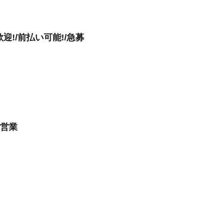
!/前払い可能!/急募
売営業