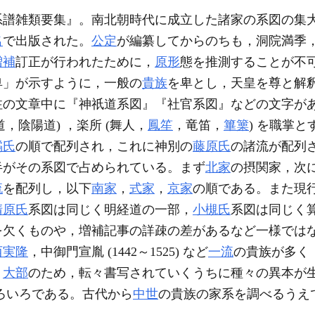
系譜雑類要集』。南北朝時代に成立した諸家の系図の集
名
で出版された。
公定
が編纂してからのちも，洞院満季
増補
訂正が行われたために，
原形
態を推測することが不
卑」が示すように，一般の
貴族
を卑とし，天皇を尊と解
の文章中に『神祇道系図』『社官系図』などの文字があ
道，陰陽道) ，楽所 (舞人，
鳳笙
，竜笛，
篳篥
) を職掌
橘氏
の順で配列され，これに神別の
藤原氏
の諸流が配列
半がその系図で占められている。まず
北家
の摂関家，次
流
を配列し，以下
南家
，
式家
，
京家
の順である。また現
清原氏
系図は同じく明経道の一部，
小槻氏
系図は同じく
を欠くものや，増補記事の詳疎の差があるなど一様では
西実隆
，中御門宣胤 (1442～1525) など
一流
の貴族が多く
。
大部
のため，転々書写されていくうちに種々の異本が
といろいろである。古代から
中世
の貴族の家系を調べるうえ