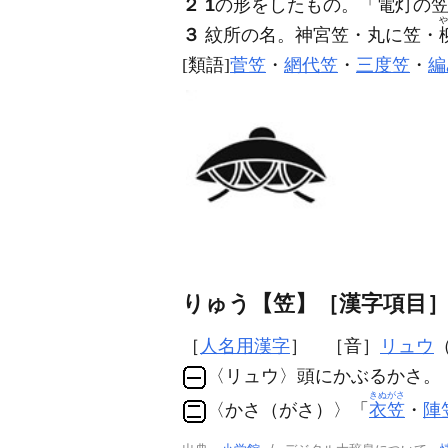
２
1
の形をしたもの。「電灯の
や
３
紋所の名。神宮笠・丸に笠・
[類語]
菅笠
・
網代笠
・
三度笠
・
編
りゅう【笠】［漢字項目
［
人名用漢字
］ ［音］
リュウ
〈リュウ〉頭にかぶるかさ。
きぬがさ
〈かさ（がさ）〉「
衣笠
・
陣