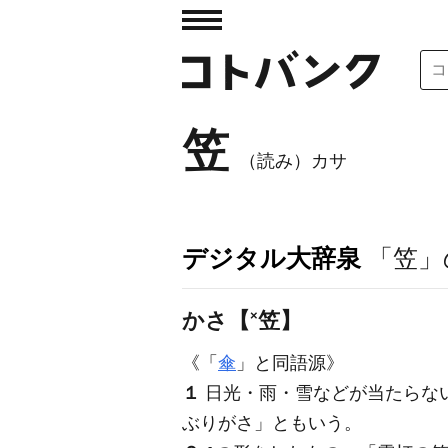
笠
（読み）カサ
デジタル大辞泉
「笠」
かさ【
×
笠】
《「
傘
」と同語源》
１
日光・雨・雪などが当たらな
ぶりがさ」ともいう。