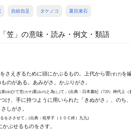
記
自給自足
タケノコ
夏目漱石
「笠」の意味・読み・例文・類語
日光をさえぎるために頭にかぶるもの。上代から菅
を
(すげ)
のものがある。あみがさ。かぶりがさ。
結束
ひて笠
蓑
と為
て」(出典：日本書紀（720）神代上（
(ゆ)
(カサ)
(みの)
(し)
つけ、手に持つように用いられた「きぬがさ」、のち
。さしがさ。
たるをささせて」(出典：枕草子（１０Ｃ終）九九)
にかぶせるものをさす。