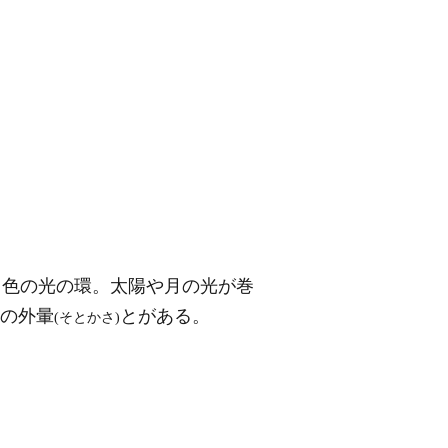
白色の光の環。太陽や月の光が巻
の外暈
とがある。
(そとかさ)