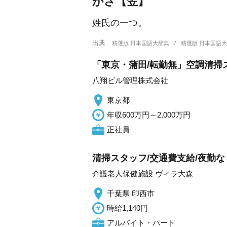
かさ【笠】
姓氏の一つ。
出典
精選版 日本国語大辞典
精選版 日本国語
「東京・蒲田/転勤無」空調清掃
八翔ビル管理株式会社
東京都
年収600万円～2,000万円
正社員
清掃スタッフ/交通費支給/夜勤な
介護老人保健施設 ヴィラ大森
千葉県 印西市
時給1,140円
アルバイト・パート