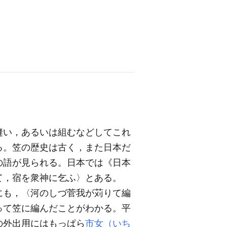
縫い，あるいは組むなどしてこれ
る。笠の歴史は古く，また日本だ
の語が見られる。日本では《日本
て，宿を衆神に乞ふ〉とある。
にも，〈河のしづ菅我が苅りて編
って笠に編んだことがわかる。平
の外出用にはもっぱら
市女（いち