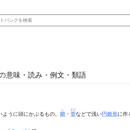
の意味・読み・例文・類語
い
すげ
いように頭にかぶるもの。
藺
・
菅
などで浅い
円錐形
に作