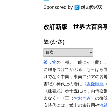
Sponsored by
改訂新版 世界大百科
笠 (かさ)
被り物
の一種。一般にイ（藺）
に紐をつけてかぶる。もっぱら
けでなく中国，東南アジアの各
書紀》神代上の巻に〈
素戔嗚尊
《延喜式》巻十五には，内侍召
まなく〉〈王（
おおぎみ
）の御
安時代には，武士の旅行用や
流