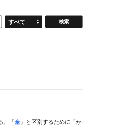
すべて
る。「
傘
」と区別するために「か