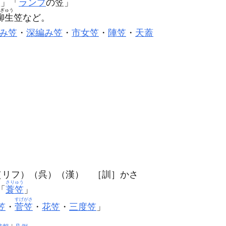
笠
」「
ランプ
の
笠
」
ぎゅう
柳生
笠など。
み笠
・
深編み笠
・
市女笠
・
陣笠
・
天蓋
］
（リフ）（呉）（漢） ［訓］かさ
さりゅう
「
蓑笠
」
すげがさ
笠
・
菅笠
・
花笠
・
三度笠
」