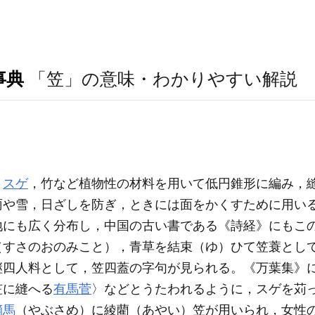
事典
「笠」の意味・わかりやすい解説
，
スゲ
，竹など植物性の材料を用いて低円錐形に編み，
雨や雪，日ざしを防ぎ，ときには面をかくすために用い
地にも広く分布し，中国の古い書である《詩経》にもこ
（すさのおのみこと），青草を結束（ゆ）ひて笠蓑とし
継四人料として，笠四蓋の字句が見られる。《万葉集》
笠に縫へる
有馬菅
〉などとうたわれるように，スゲを苅
鏑馬
（やぶさめ）に綾藺（あやい）笠が用いられ，女性