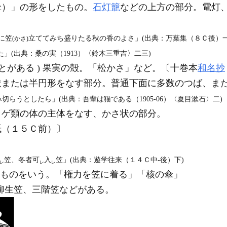
傘）」の形をしたもの。
石灯籠
などの上方の部分。電灯
に笠
立ててみち盛りたる秋の香のよさ」(出典：万葉集（８Ｃ後）一
(かさ)
」(出典：桑の実（1913）〈鈴木三重吉〉二三)
とがある ) 果実の殻。「松かさ」など。〔十巻本
和名抄
または半円形をなす部分。普通下面に多数のつば、ま
切らうとしたら」(出典：吾輩は猫である（1905‐06）〈夏目漱石〉二)
ラゲ類の体の主体をなす、かさ状の部分。
紙（１５Ｃ前）〕
笠、冬者可
入
笠」(出典：遊学往来（１４Ｃ中‐後）下)
レ
レ
レ
ばうものをいう。「権力を笠に着る」「核の傘」
柳生笠、三階笠などがある。