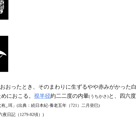
おおったとき、そのまわりに生ずるやや赤みがかった
ためにおこる。
視半径
約二二度の内暈
と、四六度
(うちかさ)
北有
珥」(出典：続日本紀‐養老五年（721）二月癸巳)
レ
日記（1279‐82頃）)