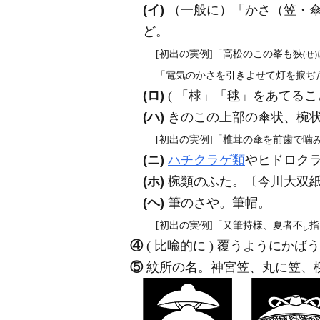
(イ)
（一般に）「かさ（笠・
ど。
[初出の実例]「高松のこの峯も狭
(せ)
「電気のかさを引きよせて灯を捩ぢた
(ロ)
( 「梂」「毬」をあてるこ
(ハ)
きのこの上部の傘状、椀状
[初出の実例]「椎茸の傘を前歯で噛み
(ニ)
ハチクラゲ類
やヒドロク
(ホ)
椀類のふた。〔今川大双
(ヘ)
筆のさや。筆帽。
[初出の実例]「又筆持様、夏者不
指
レ
④
( 比喩的に ) 覆うようにか
⑤
紋所の名。神宮笠、丸に笠、