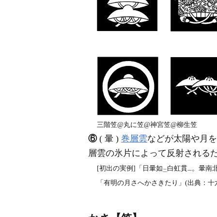
三階笠@丸に笠@神宮笠@柳生笠
⑥
( 暈 )
巻層雲
などが太陽や月を
層雲の氷片によって反射される
[初出の実例]「日暈如
白虹貫
。暈南
二
一
「有明の月さへかさきたり」(出典：十六夜