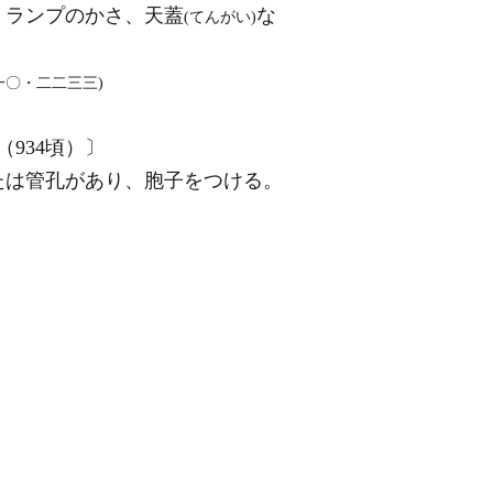
、ランプのかさ、天蓋
な
(てんがい)
〇・二二三三)
（934頃）〕
たは管孔があり、胞子をつける。