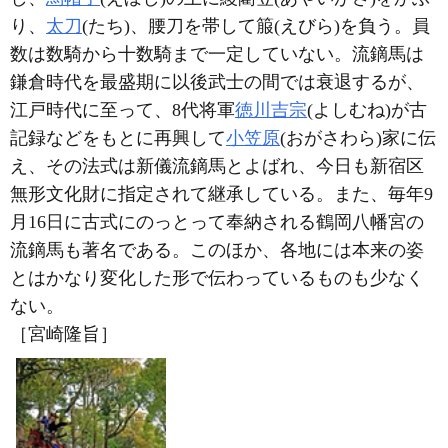
り、
太刀
(たち)、腰刀を帯して箙(えびら)を負う。員
数は数騎から十数騎まで一定していない。流鏑馬は
鎌倉時代を最盛期に以後武士の間では衰退するが、
江戸時代に至って、8代将軍
徳川吉宗
(よしむね)が古
記録などをもとに再興して
小笠原
(おがさわら)家に伝
え、その法式は新儀流鏑馬とよばれ、今日も新宿区
無形文化財に指定されて継承している。また、毎年9
月16日に古式にのっとって奉納される鶴岡八幡宮の
流鏑馬も著名である。このほか、各地には本来の姿
とはかなり変化した形で伝わっているものも少なく
ない。
［宮崎隆旨］