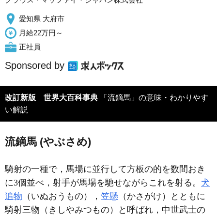
愛知県 大府市
月給22万円～
正社員
Sponsored by
改訂新版 世界大百科事典
「流鏑馬」の意味・わかりやす
い解説
流鏑馬 (やぶさめ)
騎射の一種で，馬場に並行して方板の的を数間おき
に3個並べ，射手が馬場を馳せながらこれを射る。
犬
追物
（いぬおうもの），
笠懸
（かさがけ）とともに
騎射三物（きしやみつもの）と呼ばれ，中世武士の