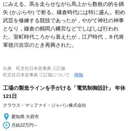
にみえる。馬を走らせながら馬上から数枚の的を鏑
矢 (かぶらや) で射る。鎌倉時代には特に盛ん。初め
武芸を修練する競技であったが，やがて神社の神事
となり，鎌倉の鶴岡八幡宮などでしばしば行われ
た。室町時代ころから衰えたが，江戸時代，８代将
軍徳川吉宗のとき再興された。
出典
旺文社日本史事典 三訂版
旺文社日本史事典 三訂版について
情報
工場の製造ラインを手がける「電気制御設計」 年休
121日
クラウス・マッファイ・ジャパン株式会社
愛知県 大府市
月給22万円～