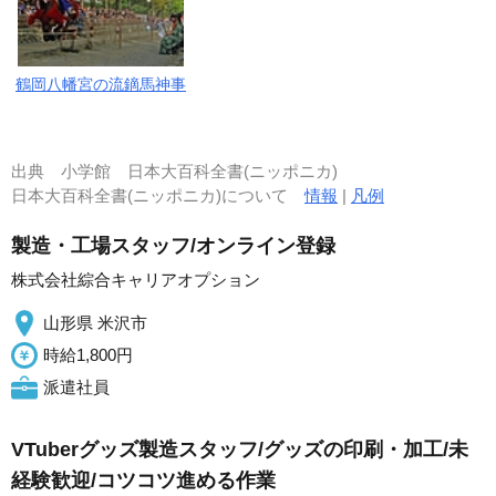
鶴岡八幡宮の流鏑馬神事
出典
小学館 日本大百科全書(ニッポニカ)
日本大百科全書(ニッポニカ)について
情報
|
凡例
製造・工場スタッフ/オンライン登録
株式会社綜合キャリアオプション
山形県 米沢市
時給1,800円
派遣社員
VTuberグッズ製造スタッフ/グッズの印刷・加工/未
経験歓迎/コツコツ進める作業