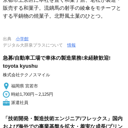
京都市上京区に本社を置く和菓子店、老松が製造・
販売する和菓子。流鏑馬の射手の綾傘をモチーフと
する平鍋物の焼菓子。北野風土菓のひとつ。
出典
小学館
デジタル大辞泉プラスについて
情報
急募/自動車工場で車体の製造業務!未経験歓迎!
toyota kyushu
株式会社テクノスマイル
福岡県 宮若市
時給1,700円～2,125円
派遣社員
「技術開発・製造技術エンジニア/フレックス」国内
および海外での事業基盤を拡大・着実な成長/プリン