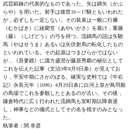
武芸鍛錬の代表的なものであった。矢は鏑矢（かぶ
らや）を用いた。射手は後世16～17騎ともいわれた
が，必ずしも一定しない。その装束は一般に行縢
（むかばき）に綾藺笠（あやいがさ）を着け，重籐
（藤）（しげどう）の弓を持つ。流鏑馬の語は矢馳
馬（やはせうま）あるいは矢伏射馬の転化したもの
といわれている。その起源はつまびらかではない
が，《吾妻鏡》に諏方盛澄が藤原秀郷の秘伝として
これを伝えた記事（文治3年8月9日条）が見えてお
り，平安中期にさかのぼる。確実な史料では《中右
記》永長元年（1096）4月29日条に白河上皇が鳥羽殿
の馬場でこれを参観したとあるのが古い。その後，
鎌倉時代に広く行われた流鏑馬も室町期以降衰退
し，神事などの儀式としてその名を残すのみとなっ
た。
執筆者：
関 幸彦