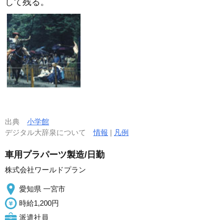
して残る。
出典
小学館
デジタル大辞泉について
情報
|
凡例
車用プラパーツ製造/日勤
株式会社ワールドプラン
愛知県 一宮市
時給1,200円
派遣社員