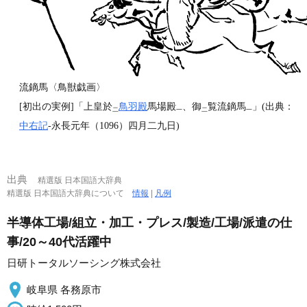
流鏑馬〈鳥獣戯画〉
[初出の実例]「上皇於
鳥羽殿
馬場殿
、御
覧流鏑馬
」(出典：
二
一
二
一
中右記
‐永長元年（1096）四月二九日)
出典
精選版 日本国語大辞典
精選版 日本国語大辞典について
情報
|
凡例
半導体工場/組立・加工・プレス/製造/工場/派遣の仕
事/20～40代活躍中
日研トータルソーシング株式会社
岐阜県 各務原市