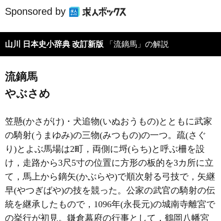
Sponsored by
山川 日本史小辞典 改訂新版
「流鏑馬」の解説
流鏑馬
やぶさめ
笠懸(かさがけ)・犬追物(いぬおうもの)とともに武家
の騎射(うまゆみ)の三物(みつもの)の一つ。疏(さぐ
り)とよぶ馬場は2町，両側に埒(らち)と呼ぶ柵を設
け，走路から3尺5寸の位置に方形の板的を3カ所に立
て，馬上から鏑矢(かぶらや)で順次射る弓技で，矢継
早(やつぎばや)の技を競った。公家の武官の騎射の伝
統を継承したもので，1096年(永長元)の城南寺離宮で
の挙行が初見。鎌倉幕府の行事として，鶴岡八幡宮