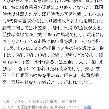
名がみられる。武家時代には兵法の修練に取入れら
れ，特に鎌倉幕府の奨励により盛んとなった。戦国
時代以降衰えたが，江戸時代の享保年間 (1716～36)
に8代将軍吉宗の命により諸儀式とともに復興した。
諸式に関しては小笠原，武田，三浦の3流派がある。
競技は直線で2町 (約 218m) の馬場で行う。馬場には
さくりといわれる走路に低い柵を設け，それに沿っ
て1尺8寸 (54.5cm) の角柾目ヒノキの的を設ける。射
手は，5騎，7騎，10騎，12騎，16騎などがあり，綾
藺 (あやい) 笠，水干 (あるいは直垂) ，太刀，箙 (え
びら) ，沓 (くつ) を着けた狩装束で行う。矢は4枚
羽，三目雁又の鏑矢を用いる。現在は，鶴岡八幡
宮，宮崎神社などで儀式として行われている。
出典
ブリタニカ国際大百科事典 小項目事典
ブリタニカ国際大百科事典 小項目事典について
情報