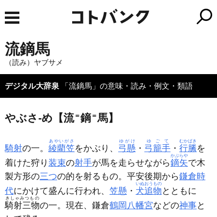
流鏑馬
（読み）ヤブサメ
デジタル大辞泉
「流鏑馬」の意味・読み・例文・類語
やぶさ‐め【流
＝
鏑
＝
馬】
あやいがさ
ゆがけ
ゆごて
むかばき
騎射
の一。
綾藺笠
をかぶり、
弓懸
・
弓籠手
・
行縢
を
かぶらや
着けた狩り
装束
の
射手
が馬を走らせながら
鏑矢
で木
製方形の
三つ
の的を射るもの。平安後期から
鎌倉時
いぬおうもの
代
にかけて盛んに行われ、
笠懸
・
犬追物
とともに
きしゃみつもの
騎射三物
の一。現在、鎌倉
鶴岡八幡宮
などの
神事
と