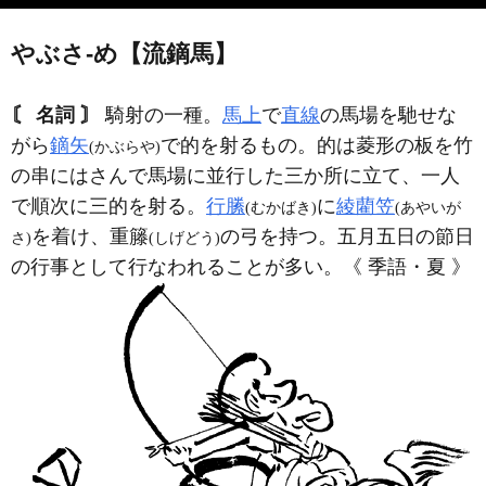
やぶさ‐め【流鏑馬】
〘 名詞 〙
騎射の一種。
馬上
で
直線
の馬場を馳せな
がら
鏑矢
で的を射るもの。的は菱形の板を竹
(かぶらや)
の串にはさんで馬場に並行した三か所に立て、一人
で順次に三的を射る。
行縢
に
綾藺笠
(むかばき)
(あやいが
を着け、重籐
の弓を持つ。五月五日の節日
さ)
(しげどう)
の行事として行なわれることが多い。《 季語・夏 》