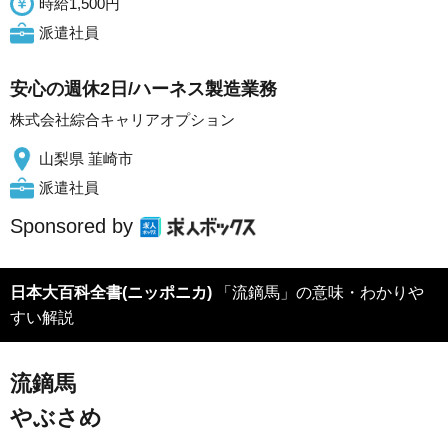
時給1,500円
派遣社員
安心の週休2日/ハーネス製造業務
株式会社綜合キャリアオプション
山梨県 韮崎市
派遣社員
Sponsored by
日本大百科全書(ニッポニカ)
「流鏑馬」の意味・わかりや
すい解説
流鏑馬
やぶさめ