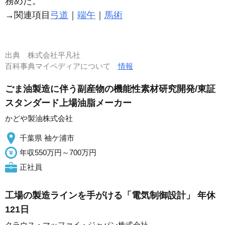
務めた。
→関連項目
弓道
｜
端午
｜
馬術
出典
株式会社平凡社
百科事典マイペディアについて
情報
ごま油製造に伴う副産物の機能性素材研究開発/東証
スタンダード上場油脂メーカー
かどや製油株式会社
千葉県 袖ケ浦市
年収550万円～700万円
正社員
工場の製造ラインを手がける「電気制御設計」 年休
121日
クラウス・マッファイ・ジャパン株式会社