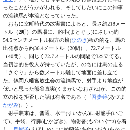
ったことがうかがわれる。そしてしだいにこの神事
の流鏑馬が本流となっていった。
おもに室町時代の故実書によると、長さ約218メー
トル（2町）の馬場に、的串(まとぐし)にさした約
54.5センチメートル四方の檜(
ひのき
)板の的を、馬の
出発点から約36.4メートル（20間）、72.7メートル
（40間）、同じく72.7メートルの間隔で3本立てる。
当初は的を役人が持っていたが、のちには馬の走る
「さぐり」から数メートル離して地面に差し立て
た。鶴岡八幡宮放生会の流鏑馬で、射手より地位が
低いと思った熊谷直実(くまがいなおざね)が、この的
立の役を拒否した話は有名である（『
吾妻鏡
(あづま
かがみ
)』）。
射手装束は、普通、水干(すいかん)に射籠手(いご
て)、手袋、行縢(むかばき)、物射沓(ものいぐつ)を着
し、
烏帽子
(えぼし)の上に綾藺笠(あやいがさ)をかぶ