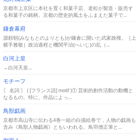
京都市上京区に本社を置く和菓子店、老松が製造・販売す
る和菓子の銘柄。京都の歴史的風土をふまえた菓子で...
鎌倉幕府
源頼朝(みなもとのよりとも)が鎌倉に開いた武家政権。［上
横手雅敬］政治過程と機関平治(へいじ)の乱（...
白河上皇
→白河天皇...
モチーフ
〘 名詞 〙 ( [フランス語] motif )① 芸術的創作活動の動機と
なるもの。特に、作品によっ...
鳥獣戯画
京都市高山寺に伝わる4巻一組の白描絵巻で，人物の戯画も
含み《鳥獣人物戯画》ともいわれる。鳥羽僧正筆と...