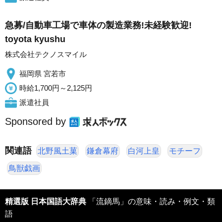
急募/自動車工場で車体の製造業務!未経験歓迎!
toyota kyushu
株式会社テクノスマイル
福岡県 宮若市
時給1,700円～2,125円
派遣社員
Sponsored by
関連語
北野風土菓
鎌倉幕府
白河上皇
モチーフ
鳥獣戯画
精選版 日本国語大辞典
「流鏑馬」の意味・読み・例文・類
語