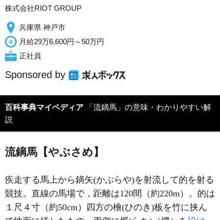
株式会社RIOT GROUP
兵庫県 神戸市
月給29万6,600円～50万円
正社員
Sponsored by
百科事典マイペディア
「流鏑馬」の意味・わかりやすい解
説
流鏑馬【やぶさめ】
疾走する馬上から鏑矢(かぶらや)を射流して的を射る
競技。直線の馬場で，距離は120間（約220m）。的は
１尺４寸（約50cm）四方の檜(ひのき)板を竹に挟ん