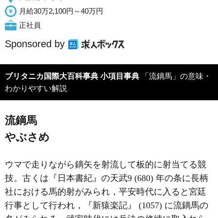
月給30万2,100円～40万円
正社員
Sponsored by
ブリタニカ国際大百科事典 小項目事典
「流鏑馬」の意味・
わかりやすい解説
流鏑馬
やぶさめ
ウマで走りながら鏑矢を射流して板的に射当てる競
技。古くは『日本書紀』の天武9 (680) 年の条に長柄
社における馬的射がみられ，平安時代に入ると宮廷
行事として行われ，『新猿楽記』 (1057) に流鏑馬の