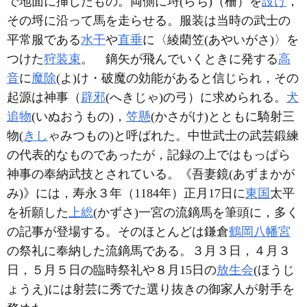
で地面に挿したもの。両側に埒(らち)（柵）を
設け
，
その埒に沿って馬を走らせる。服装は当時の武士の
平常服である
水干
や
直垂
に〈綾藺笠(あやいがさ)〉を
つけた
狩装束
。 鏑矢が飛んでいくときに発する
高
音
に
魔除
(よ)け・破魔の効能があると信じられ，その
起源は神事（
辟邪
(へきじゃ)の弓）に求められる。
犬
追物
(いぬおうもの)，
笠懸
(かさがけ)とともに騎射三
物(
きし
ゃみつもの)と呼ばれた。中世武士の武芸鍛練
の代表的なものであったが，記録の上ではもっぱら
神事の奉納武技とされている。《吾妻鏡(あずまかが
み)》には，寿永３年（1184年）正月17日に
東国
太平
を祈願した
上総
(かずさ)一宮の流鏑馬を筆頭に，多く
の記事が登場する。そのほとんどは鎌倉
鶴岡八幡宮
の祭礼に奉納した流鏑馬である。３月３日，４月３
日，５月５日の臨時祭礼や８月15日の
放生会
(ほうじ
ょうえ)には射芸に秀でた選り抜きの御家人が射手を