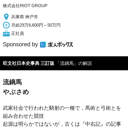
株式会社RIOT GROUP
兵庫県 神戸市
月給29万6,600円～50万円
正社員
Sponsored by
旺文社日本史事典 三訂版
「流鏑馬」の解説
流鏑馬
やぶさめ
武家社会で行われた騎射の一種で，馬術と弓術とを
組み合わせた競技
起源は明らかではないが，古くは『中右記』の記事