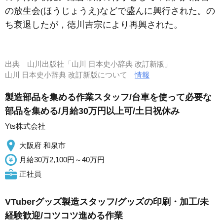
の放生会(ほうじょうえ)などで盛んに興行された。の
ち衰退したが，徳川吉宗により再興された。
出典
山川出版社「山川 日本史小辞典 改訂新版」
山川 日本史小辞典 改訂新版について
情報
製造部品を集める作業スタッフ/台車を使って必要な
部品を集める/月給30万円以上可/土日祝休み
Yts株式会社
大阪府 和泉市
月給30万2,100円～40万円
正社員
VTuberグッズ製造スタッフ/グッズの印刷・加工/未
経験歓迎/コツコツ進める作業