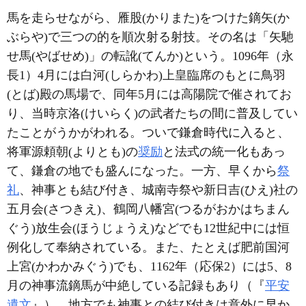
馬を走らせながら、雁股(かりまた)をつけた鏑矢(か
ぶらや)で三つの的を順次射る射技。その名は「矢馳
せ馬(やばせめ)」の転訛(てんか)という。1096年（永
長1）4月には白河(しらかわ)上皇臨席のもとに鳥羽
(とば)殿の馬場で、同年5月には高陽院で催されてお
り、当時京洛(けいらく)の武者たちの間に普及してい
たことがうかがわれる。ついで鎌倉時代に入ると、
将軍源頼朝(よりとも)の
奨励
と法式の統一化もあっ
て、鎌倉の地でも盛んになった。一方、早くから
祭
礼
、神事とも結び付き、城南寺祭や新日吉(ひえ)社の
五月会(さつきえ)、鶴岡八幡宮(つるがおかはちまん
ぐう)放生会(ほうじょうえ)などでも12世紀中には恒
例化して奉納されている。また、たとえば肥前国河
上宮(かわかみぐう)でも、1162年（応保2）には5、8
月の神事流鏑馬が中絶している記録もあり（『
平安
遺文
』）、地方でも神事との結び付きは意外に早か