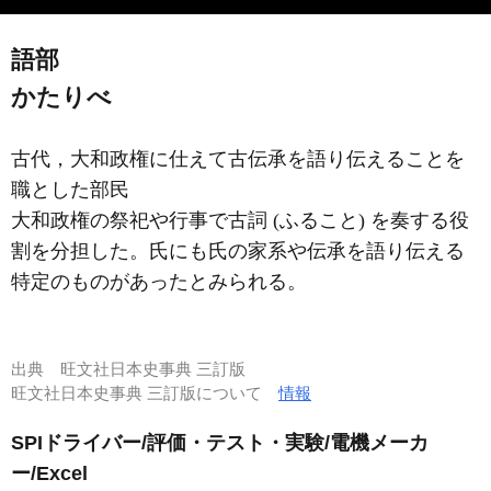
語部
かたりべ
古代，大和政権に仕えて古伝承を語り伝えることを
職とした部民
大和政権の祭祀や行事で古詞 (ふること) を奏する役
割を分担した。氏にも氏の家系や伝承を語り伝える
特定のものがあったとみられる。
出典
旺文社日本史事典 三訂版
旺文社日本史事典 三訂版について
情報
SPIドライバー/評価・テスト・実験/電機メーカ
ー/Excel