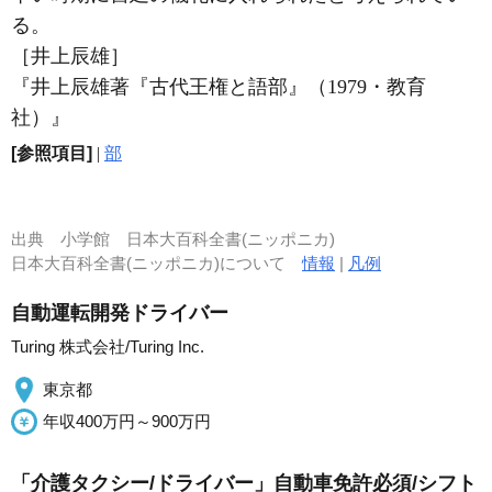
る。
［井上辰雄］
『井上辰雄著『古代王権と語部』（1979・教育
社）』
[参照項目]
|
部
出典
小学館 日本大百科全書(ニッポニカ)
日本大百科全書(ニッポニカ)について
情報
|
凡例
自動運転開発ドライバー
Turing 株式会社/Turing Inc.
東京都
年収400万円～900万円
「介護タクシー/ドライバー」自動車免許必須/シフト