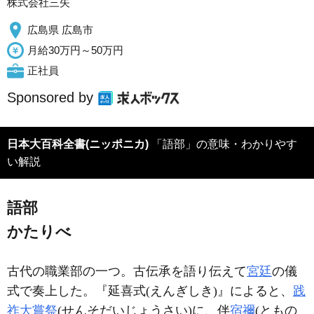
株式会社三矢
広島県 広島市
月給30万円～50万円
正社員
Sponsored by
日本大百科全書(ニッポニカ)
「語部」の意味・わかりやす
い解説
語部
かたりべ
古代の職業部の一つ。古伝承を語り伝えて
宮廷
の儀
式で奏上した。『延喜式(えんぎしき)』によると、
践
祚大嘗祭
(せんそだいじょうさい)に、伴
宿禰
(ともの