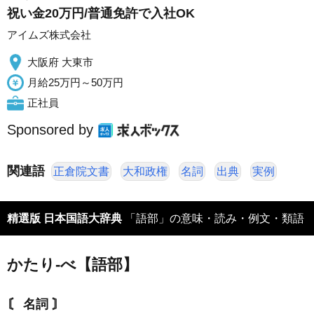
祝い金20万円/普通免許で入社OK
アイムズ株式会社
大阪府 大東市
月給25万円～50万円
正社員
Sponsored by
関連語
正倉院文書
大和政権
名詞
出典
実例
精選版 日本国語大辞典
「語部」の意味・読み・例文・類語
かたり‐べ【語部】
〘 名詞 〙