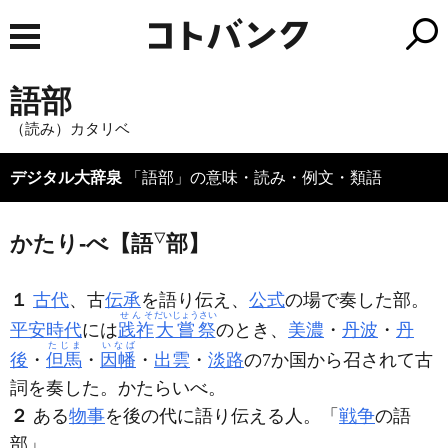
語部
（読み）カタリベ
デジタル大辞泉
「語部」の意味・読み・例文・類語
かたり‐べ【語
▽
部】
１
古代
、古
伝承
を語り伝え、
公式
の場で奏した部。
せんそ
だいじょうさい
平安時代
には
践祚
大嘗祭
のとき、
美濃
・
丹波
・
丹
たじま
いなば
後
・
但馬
・
因幡
・
出雲
・
淡路
の7か国から召されて古
詞を奏した。かたらいべ。
２
ある
物事
を後の代に語り伝える人。「
戦争
の
語
部
」