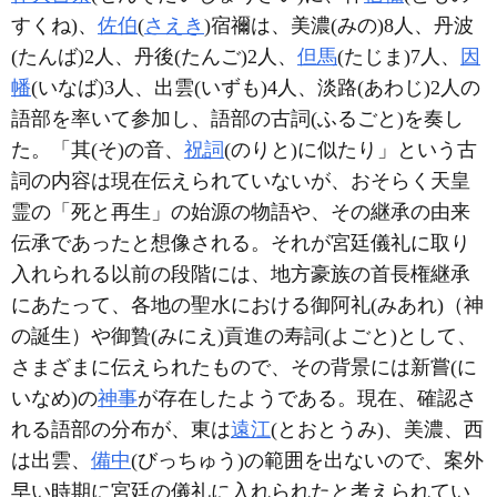
すくね)、
佐伯
(
さえき
)宿禰は、美濃(みの)8人、丹波
(たんば)2人、丹後(たんご)2人、
但馬
(たじま)7人、
因
幡
(いなば)3人、出雲(いずも)4人、淡路(あわじ)2人の
語部を率いて参加し、語部の古詞(ふるごと)を奏し
た。「其(そ)の音、
祝詞
(のりと)に似たり」という古
詞の内容は現在伝えられていないが、おそらく天皇
霊の「死と再生」の始源の物語や、その継承の由来
伝承であったと想像される。それが宮廷儀礼に取り
入れられる以前の段階には、地方豪族の首長権継承
にあたって、各地の聖水における御阿礼(みあれ)（神
の誕生）や御贄(みにえ)貢進の寿詞(よごと)として、
さまざまに伝えられたもので、その背景には新嘗(に
いなめ)の
神事
が存在したようである。現在、確認さ
れる語部の分布が、東は
遠江
(とおとうみ)、美濃、西
は出雲、
備中
(びっちゅう)の範囲を出ないので、案外
早い時期に宮廷の儀礼に入れられたと考えられてい