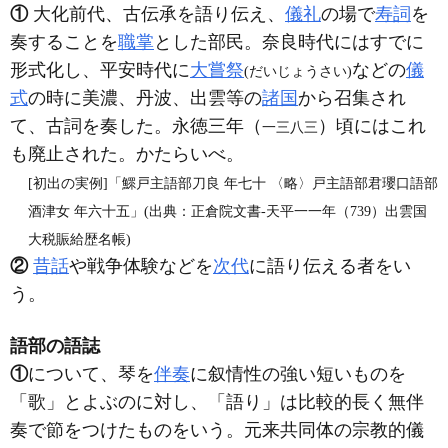
①
大化前代、古伝承を語り伝え、
儀礼
の場で
寿詞
を
奏することを
職掌
とした部民。奈良時代にはすでに
形式化し、平安時代に
大嘗祭
などの
儀
(だいじょうさい)
式
の時に美濃、丹波、出雲等の
諸国
から召集され
て、古詞を奏した。永徳三年（
）頃にはこれ
一三八三
も廃止された。かたらいべ。
[初出の実例]「鰥戸主語部刀良 年七十 〈略〉戸主語部君瓔口語部
酒津女 年六十五」(出典：正倉院文書‐天平一一年（739）出雲国
大税賑給歴名帳)
②
昔話
や戦争体験などを
次代
に語り伝える者をい
う。
語部の語誌
①
について、琴を
伴奏
に叙情性の強い短いものを
「歌」とよぶのに対し、「語り」は比較的長く無伴
奏で節をつけたものをいう。元来共同体の宗教的儀