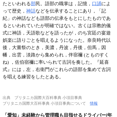
たといわれる
部
民。語部の職掌は，記憶，
口誦
によ
って歴史，
神話
などを伝承することにあり，「記
紀」の神話なども語部の伝承をもとにしたものであ
るといわれていたが明確ではない。古くは宗教的儀
式に神語，天語歌などを語ったが，のち宮廷の宴遊
娯楽に語りごとを唱えるようになった。奈良時代以
後，大嘗祭のとき，美濃，丹波，丹後，但馬，因
幡，出雲，淡路から集められ，伴宿禰 (とものすく
ね) ，佐伯宿禰に率いられて古詞を奏した。『延喜
式』には，左，右衛門がこれらの語部を集めて古詞
を唱える練習をしたとある。
出典
ブリタニカ国際大百科事典 小項目事典
ブリタニカ国際大百科事典 小項目事典について
情報
「愛知」未経験から管理職も目指せるドライバー/年