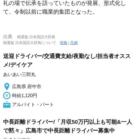
礼の場で伝承を語っていたものが発展、形式化し
て、令制以前に職業的集団となった。
出典
精選版 日本国語大辞典
精選版 日本国語大辞典について
情報
|
凡例
送迎ドライバー/交通費支給/夜勤なし/担当者オスス
メ/デイケア
あいあい三郎丸
広島県 府中市
時給1,120円
アルバイト・パート
中長距離ドライバー/「月収50万円以上も可能&一人
で黙々」広島市で中長距離ドライバー募集中