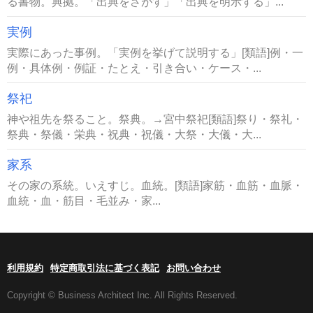
る書物。典拠。「出典をさがす」「出典を明示する」...
実例
実際にあった事例。「実例を挙げて説明する」[類語]例・一
例・具体例・例証・たとえ・引き合い・ケース・...
祭祀
神や祖先を祭ること。祭典。→宮中祭祀[類語]祭り・祭礼・
祭典・祭儀・栄典・祝典・祝儀・大祭・大儀・大...
家系
その家の系統。いえすじ。血統。[類語]家筋・血筋・血脈・
血統・血・筋目・毛並み・家...
利用規約
特定商取引法に基づく表記
お問い合わせ
Copyright © Business Architect Inc. All Rights Reserved.