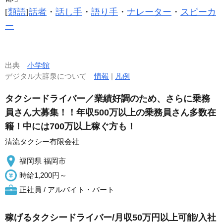
[
類語
]
話者
・
話し手
・
語り手
・
ナレーター
・
スピーカ
ー
出典
小学館
デジタル大辞泉について
情報
|
凡例
タクシードライバー／業績好調のため、さらに乗務
員さん大募集！！年収500万以上の乗務員さん多数在
籍！中には700万以上稼ぐ方も！
清流タクシー有限会社
福岡県 福岡市
時給1,200円～
正社員 / アルバイト・パート
稼げるタクシードライバー/月収50万円以上可能/入社