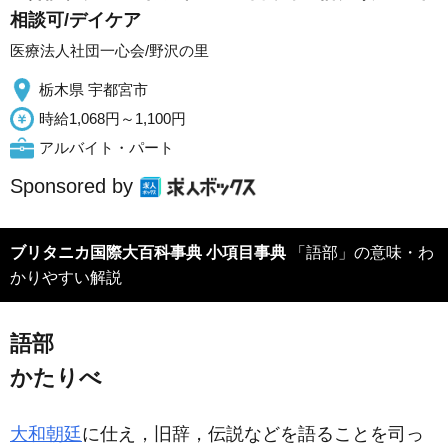
相談可/デイケア
医療法人社団一心会/野沢の里
栃木県 宇都宮市
時給1,068円～1,100円
アルバイト・パート
Sponsored by
ブリタニカ国際大百科事典 小項目事典
「語部」の意味・わ
かりやすい解説
語部
かたりべ
大和朝廷
に仕え，旧辞，伝説などを語ることを司っ