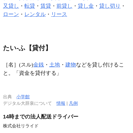
又貸し
・
転貸
・
賃貸
・
前貸し
・
貸し金
・
貸し切り
・
ローン
・
レンタル
・
リース
たい‐ふ【貸付】
［名］
(スル)
金銭
・
土地
・
建物
などを貸し付けるこ
と。「資金を
貸付
する」
出典
小学館
デジタル大辞泉について
情報
|
凡例
14時までの法人配送ドライバー
株式会社リライド