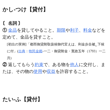
かし‐つけ【貸付】
〘 名詞 〙
①
金品
を貸してやること。
期限
や
利子
、
料金
などを
定めて、金品を貸すこと。
[初出の実例]「都而御貸附取扱候御代官えは、利金歩合被
下候
レ
に付」(
出典
：
牧民金鑑
‐一二・御貸附金・寛政五年（1793）一二
月)
②
返してもらう
約束
で、ある物を
他人
に交付し、ま
たは、その物の
使用
や
収益
を許容すること。
たい‐ふ【貸付】