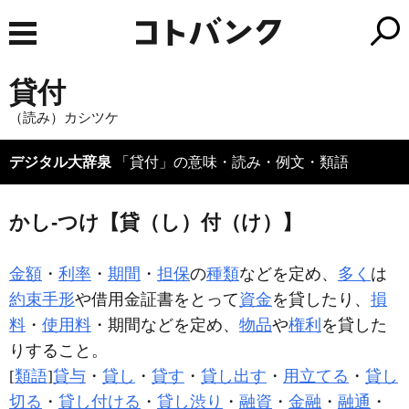
貸付
（読み）カシツケ
デジタル大辞泉
「貸付」の意味・読み・例文・類語
かし‐つけ【貸（し）付（け）】
金額
・
利率
・
期間
・
担保
の
種類
などを定め、
多く
は
約束手形
や借用金証書をとって
資金
を貸したり、
損
料
・
使用料
・期間などを定め、
物品
や
権利
を貸した
りすること。
[
類語
]
貸与
・
貸し
・
貸す
・
貸し出す
・
用立てる
・
貸し
切る
・
貸し付ける
・
貸し渋り
・
融資
・
金融
・
融通
・