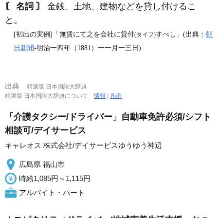
〘 名詞 〙
金銭、土地、建物などを貸し付けるこ
と。
[初出の実例]「無賃にて之を会社に貸付
すべし」(出典：
朝
(タイフ)
日新聞
‐明治一四年（1881）一一月一三日)
出典
精選版 日本国語大辞典
精選版 日本国語大辞典について
情報
|
凡例
「介護タクシー/ドライバー」自動車免許必須/シフト
相談可/デイサービス
キャレオス 株式会社/デイサービスゆうゆう神辺
広島県 福山市
時給1,085円～1,115円
アルバイト・パート