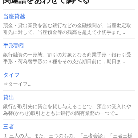
当座貸越
預金・貸出業務を営む銀行などの金融機関が、当座勘定取
引先に対して、当座預金等の残高を超えて小切手また...
手形割引
銀行融資の一形態。割引の対象となる商業手形・銀行引受
手形・荷為替手形の３種をその支払期日前に，期日ま...
タイフ
⇒ターイフ...
貸出
銀行が取引先に資金を貸し与えることで、預金の受入れや
為替(かわせ)取引とともに銀行の固有業務の一つで...
三者
１ 三人の人。また、三つのもの。「三者会談」「三者三様