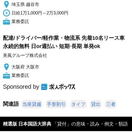
埼玉県 越谷市
日給1万1,000円～2万3,000円
業務委託
配達/ドライバー/軽作業・物流系 先着10名リース車
永続的無料 日or週払い 短期·長期 単発ok
美風グループ株式会社
大阪府 大阪市
業務委託
Sponsored by
関連語
当座貸越
手形割引
タイフ
貸出
三者
精選版 日本国語大辞典
「貸付」の意味・読み・例文・類語