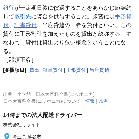
銀行
が一定期日後に償還することをあらかじめ契約
して
取引先
に資金を供与すること。厳密には
手形貸
付
、
証書貸付
、当座貸越の三者を貸付といい、この
貸付に手形割引を加えたものを貸出と総称する。す
なわち、貸付は貸出より狭い概念ということにな
る。
［那須正彦］
[参照項目]
|
貸出
|
証書貸付
|
手形貸付
|
当座貸越
出典
小学館 日本大百科全書(ニッポニカ)
日本大百科全書(ニッポニカ)について
情報
|
凡例
14時までの法人配送ドライバー
株式会社リライド
埼玉県 越谷市