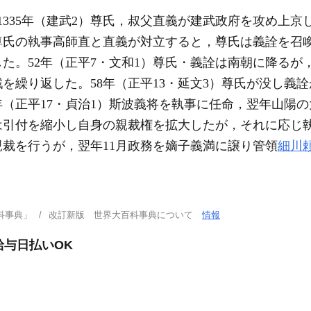
1335年（建武2）尊氏，叔父直義が建武政府を攻め上
尊氏の執事高師直と直義が対立すると，尊氏は義詮を召
した。52年（正平7・文和1）尊氏・義詮は南朝に降るが
を繰り返した。58年（正平13・延文3）尊氏が没し義
年（正平17・貞治1）斯波義将を執事に任命，翌年山陽
は引付を縮小し自身の親裁権を拡大したが，それに応じ
親裁を行うが，翌年11月政務を嫡子義満に譲り管領
細川
科事典」
改訂新版 世界大百科事典について
情報
給与日払いOK