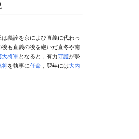
説
氏は義詮を京によび直義に代わっ
の後も直義の後を継いだ直冬や南
夷大将軍
となると，有力
守護
が勢
義将
を執事に
任命
，翌年には
大内