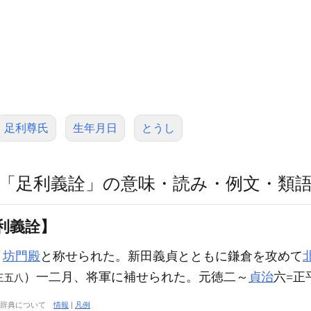
足利尊氏
生年月日
とうし
「足利義詮」の意味・読み・例文・類
利義詮】
。
坊門殿
と称せられた。新田義貞とともに鎌倉を攻めて
）一二月、将軍に補せられた。元徳二～
貞治
六=正
三五八
大辞典について
情報
|
凡例