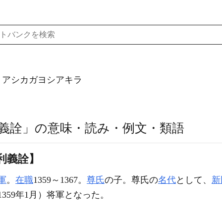
）アシカガヨシアキラ
義詮」の意味・読み・例文・類語
利義詮】
軍
。
在職
1359～1367。
尊氏
の子。尊氏の
名代
として、
新
（1359年1月）将軍となった。