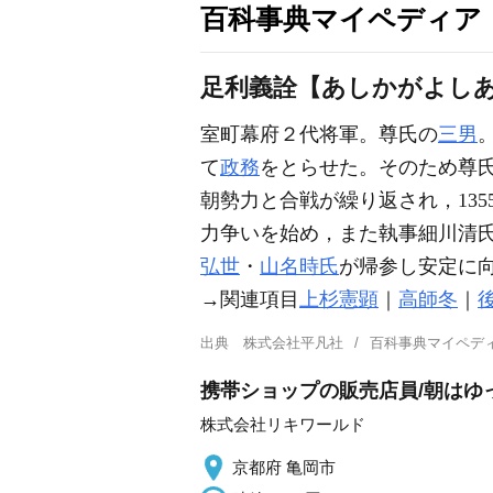
百科事典マイペディア
足利義詮【あしかがよし
室町幕府２代将軍。尊氏の
三男
て
政務
をとらせた。そのため尊
朝勢力と合戦が繰り返され，135
力争いを始め，また執事細川清
弘世
・
山名時氏
が帰参し安定に向
→関連項目
上杉憲顕
｜
高師冬
｜
出典
株式会社平凡社
百科事典マイペデ
携帯ショップの販売店員/朝はゆ
株式会社リキワールド
京都府 亀岡市