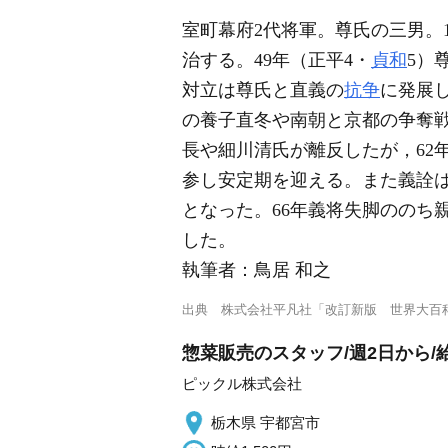
室町幕府2代将軍。尊氏の三男。
治する。49年（正平4・
貞和
5）
対立は尊氏と直義の
抗争
に発展
の養子直冬や南朝と京都の争奪戦
長や細川清氏が離反したが，62
参し安定期を迎える。また義詮
となった。66年義将失脚ののち
した。
執筆者：
鳥居 和之
出典
株式会社平凡社「改訂新版 世界大百
惣菜販売のスタッフ/週2日から/
ピックル株式会社
栃木県 宇都宮市