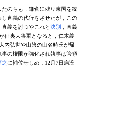
京したのちも，鎌倉に残り東国を統
喚し直義の代行をさせたが，この
，直義を討つやこれと
決別
，直義
詮が征夷大将軍となると，仁木義
の大内弘世や山陰の山名時氏が帰
執事の権限が強化され執事は管領
頼之
に補佐せしめ，12月7日病没