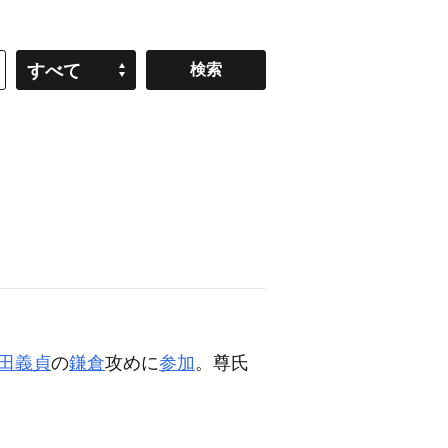
すべて
田義貞
の
鎌倉
攻めに
参加
。尊氏