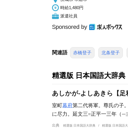
時給1,480円
派遣社員
Sponsored by
関連語
赤橋登子
北条登子
精選版 日本国語大辞典
あしかが‐よしあきら【足
室町
幕府
第二代将軍。尊氏の子
に尽力。延文三=正平一三年（
一
出典
精選版 日本国語大辞典
精選版 日本国語