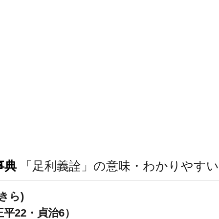
事典
「足利義詮」の意味・わかりやすい
きら)
-正平22・貞治6）