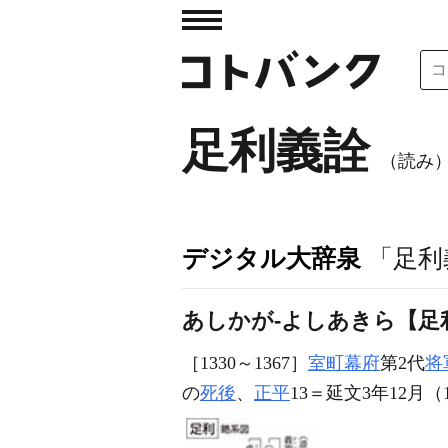
足利義詮
（読み
デジタル大辞泉
「足利
あしかが‐よしあきら【足
［1330～1367］
室町幕府
第2代
将
の
死後
、
正平
13＝延文3年12月