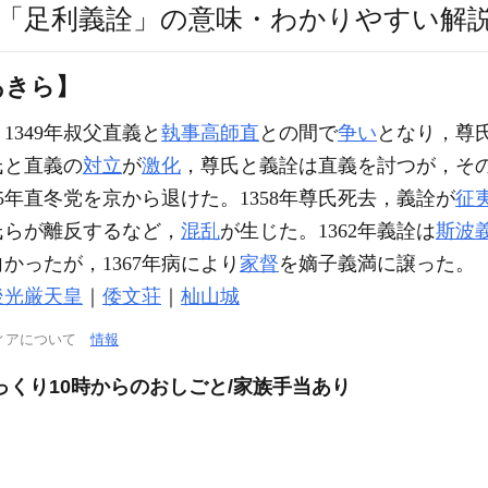
「足利義詮」の意味・わかりやすい解
あきら】
。1349年叔父直義と
執事
高師直
との間で
争い
となり，尊
氏と直義の
対立
が
激化
，尊氏と義詮は直義を討つが，そ
5年直冬党を京から退けた。1358年尊氏死去，義詮が
征
氏らが離反するなど，
混乱
が生じた。1362年義詮は
斯波
かったが，1367年病により
家督
を嫡子義満に譲った。
後光厳天皇
｜
倭文荘
｜
杣山城
ィアについて
情報
っくり10時からのおしごと/家族手当あり