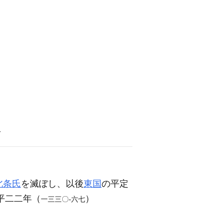
語
北条氏
を滅ぼし、以後
東国
の平定
平二二年（
）
一三三〇‐六七