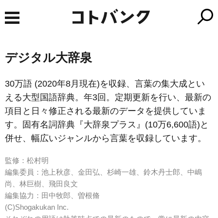
デジタル大辞泉
30万語 (2020年8月現在)を収録、言葉の集大成とい
える大型国語辞典。年3回。定期更新を行い、最新の
項目と日々修正される最新のデータを提供していま
す。固有名詞辞典『大辞泉プラス』(10万6,600語)と
併せ、幅広いジャンルから言葉を収録しています。
監修：松村明
編集委員：池上秋彦、金田弘、杉崎一雄、鈴木丹士郎、中嶋
尚、林巨樹、飛田良文
編集協力：田中牧郎、曽根脩
(C)Shogakukan Inc.