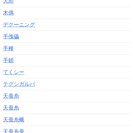
大邱
木偶
デクーニング
手傀儡
手種
手鎖
てくシー
テグシガルパ
天蚕糸
天蚕糸
天蚕糸蛾
天蚕糸蚕