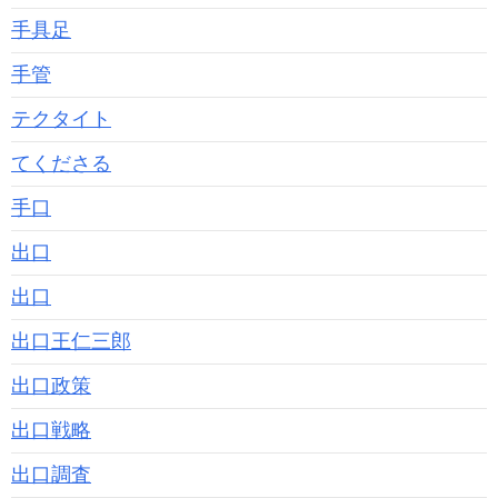
手具足
手管
テクタイト
てくださる
手口
出口
出口
出口王仁三郎
出口政策
出口戦略
出口調査