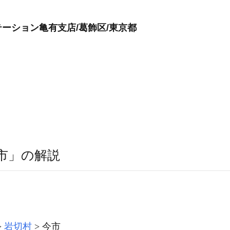
ーション亀有支店/葛飾区/東京都
市」の解説
岩切村
今市