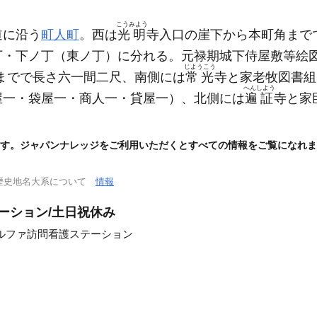
こうみよう
道に沿う
町人町
。西は
光明
寺入口の崖下から本町角まで
丁・下ノ丁
（東ノ丁）
に分れる。元禄期城下侍屋敷等絵
じようこう
までで長さ六一間二尺、南側には
常光
寺と家老牧図書組
へんしよう
屋一・袋屋一・商人一・貸屋一）
、北側には
遍証
寺と家
。
す。ジャパンナレッジをご利用いただくとすべての情報をご覧になれま
歴史地名大系について
情報
ーション/土日祝休み
ルファ訪問看護ステーション