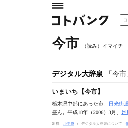
今市
（読み）イマイチ
デジタル大辞泉
「今市
いまいち【今市】
栃木県中部にあった市。
日光街
盛ん。平成18年（2006）3月、
足
出典
小学館
デジタル大辞泉について