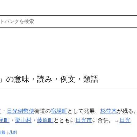
」の意味・読み・例文・類語
道
・
日光例幣使
街道の
宿場町
として発展、
杉並木
が残る
尾町
・
栗山村
・
藤原町
とともに
日光市
に合併。→
日光
情報
|
凡例