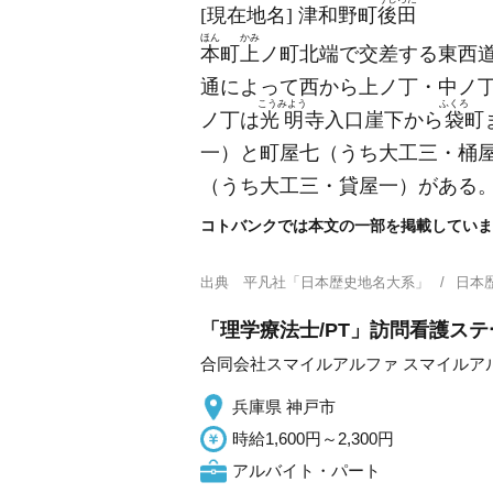
[現在地名]
津和野町
後田
ほん
かみ
本
町
上
ノ町北端で交差する東西
通によって西から上ノ丁・中ノ
こうみよう
ふくろ
ノ丁は
光明
寺入口崖下から
袋
町
一）
と町屋七
（うち大工三・桶
（うち大工三・貸屋一）
がある
コトバンクでは本文の一部を掲載していま
出典
平凡社「日本歴史地名大系」
日本
「理学療法士/PT」訪問看護ステ
合同会社スマイルアルファ スマイルア
兵庫県 神戸市
時給1,600円～2,300円
アルバイト・パート