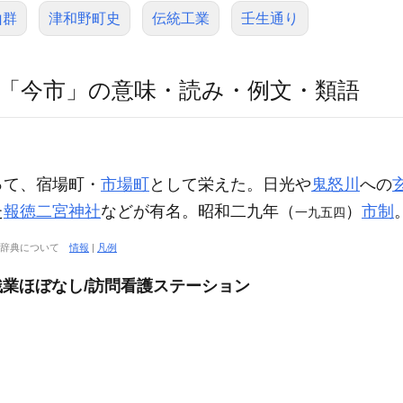
山群
津和野町史
伝統工業
壬生通り
「今市」の意味・読み・例文・類語
って、宿場町・
市場町
として栄えた。日光や
鬼怒川
への
た
報徳二宮神社
などが有名。昭和二九年（
）
市制
一九五四
大辞典について
情報
|
凡例
残業ほぼなし/訪問看護ステーション