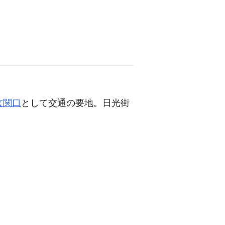
玄関口
として交通の要地。日光街
。