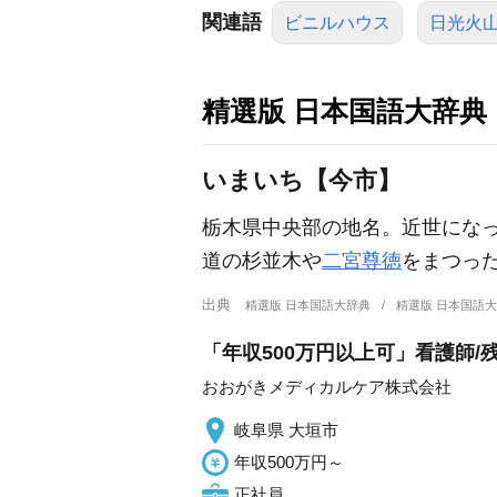
関連語
ビニルハウス
日光火
精選版 日本国語大辞典
いまいち【今市】
栃木県中央部の地名。近世にな
道の杉並木や
二宮尊徳
をまつっ
出典
精選版 日本国語大辞典
精選版 日本国語
「年収500万円以上可」看護師/
おおがきメディカルケア株式会社
岐阜県 大垣市
年収500万円～
正社員