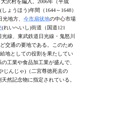
大沢村を編入。2006年（平成
うほう)年間（1644～1648）
日光地方、
今市扇状地
の中心市場
使
(れいへいし)街道（国道121
R日光線、東武鉄道日光線・鬼怒川
など交通の要地である。このため
供給地としての役割を果たしてい
係の工業や食品加工業が盛んで、
やじんじゃ)（二宮尊徳死去の
別天然記念物に指定されている。