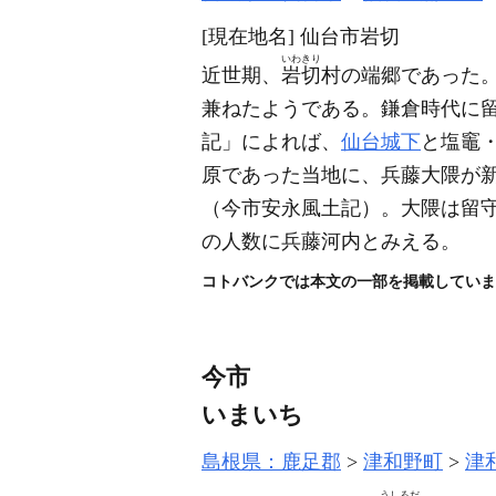
[現在地名]
仙台市岩切
いわきり
近世期、
岩切
村の端郷であった
兼ねたようである。鎌倉時代に
記」によれば、
仙台城下
と塩竈
原であった当地に、兵藤大隈が
（今市安永風土記）
。大隈は留
の人数に兵藤河内とみえる。
コトバンクでは本文の一部を掲載していま
今市
いまいち
島根県：鹿足郡
津和野町
津
うしろだ