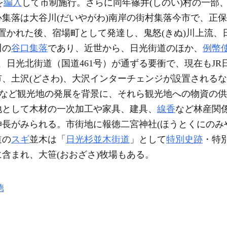
を
編入
して市制施行。さらに同年篠井(しのい)村の一部、
集落は大谷川(だいやがわ)南岸の街村集落今市で、正保(しょ
が置かれた後、宿場町として発達し、鬼怒(きぬ)川上流、
川の
谷口集落
であり、近世から、日光街道のほか、
例幣
）、日光北街道（国道461号）が通ずる要衝で、現在もJ
、土沢(どさわ)、大沢インターチェンジが設置される
泉など観光地の発展を背景に、それら観光地への物資の
地として木材の一次加工や家具、建具、
線香
など林産関
長がみられる。市街地に報徳二宮神社(ほうとくにのみ
道の
スギ
並木は「
日光杉並木街道
」として
特別史跡
・特
に含まれ、大笹(おおざさ)牧場もある。
徳