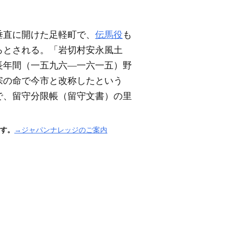
垂直に開けた足軽町で、
伝馬役
も
ろとされる。「岩切村安永風土
長年間
（一五九六―一六一五）
野
宗の命で今市と改称したという
で、留守分限帳
（留守文書）
の里
す。
→ジャパンナレッジのご案内