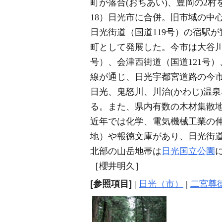
町が落合(おちあい)、豊岡の2村
18）日光市に合併。旧市域の中心
日光街道（国道119号）の宿駅
町として発展した。今市は大谷
号）、会津西街道（国道121号
線が通じ、日光宇都宮道路の今市
日光、鬼怒川、川治(かわじ)温
る。また、県内有数の木材集散
近年では化学、電気機械工業の伸
地）や報徳文庫があり、日光街
北部の山岳地帯は
日光国立公園
［櫻井明久］
[参照項目]
|
日光（市）
|
二宮尊