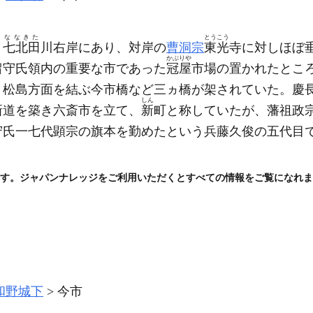
ななきた
とうこう
。
七北田
川右岸にあり、対岸の
曹洞宗
東光
寺に対しほぼ
かぶりや
留守氏領内の重要な市であった
冠屋
市場の置かれたとこ
・松島方面を結ぶ今市橋など三ヵ橋が架されていた。慶
しん
新道を築き六斎市を立て、
新
町と称していたが、藩祖政
守氏一七代顕宗の旗本を勤めたという兵藤久俊の五代目
す。ジャパンナレッジをご利用いただくとすべての情報をご覧になれま
和野城下
今市