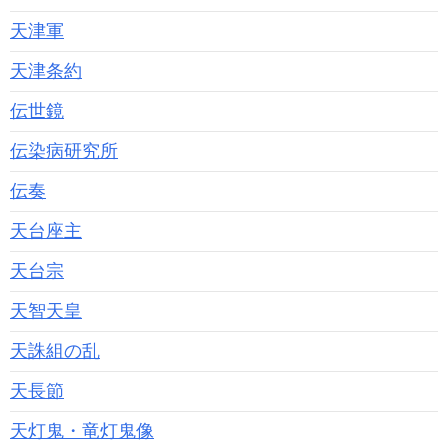
天津軍
天津条約
伝世鏡
伝染病研究所
伝奏
天台座主
天台宗
天智天皇
天誅組の乱
天長節
天灯鬼・竜灯鬼像