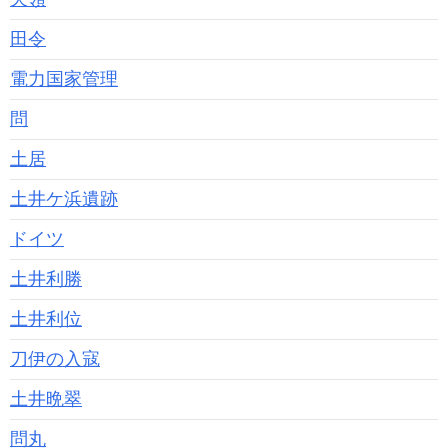
田令
電力国家管理
問
土居
土井ケ浜遺跡
ドイツ
土井利勝
土井利位
刀伊の入寇
土井晩翠
問丸