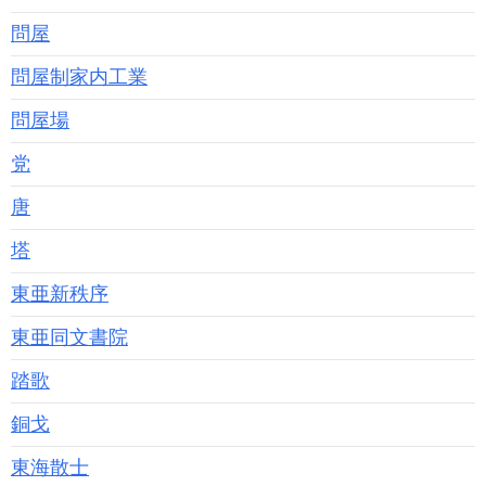
問屋
問屋制家内工業
問屋場
党
唐
塔
東亜新秩序
東亜同文書院
踏歌
銅戈
東海散士