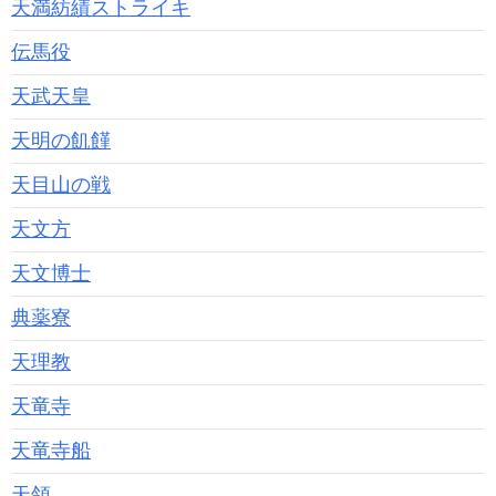
天満紡績ストライキ
伝馬役
天武天皇
天明の飢饉
天目山の戦
天文方
天文博士
典薬寮
天理教
天竜寺
天竜寺船
天領