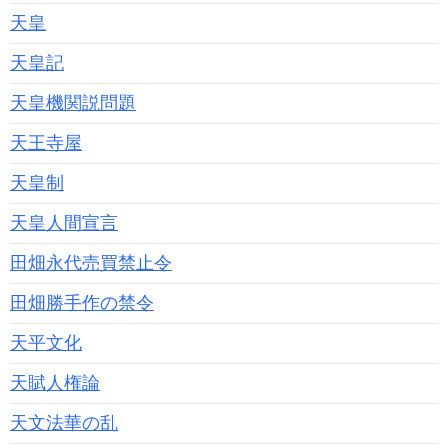
天皇
天皇記
天皇機関説問題
天王寺屋
天皇制
天皇人間宣言
田畑永代売買禁止令
田畑勝手作の禁令
天平文化
天賦人権論
天文法華の乱