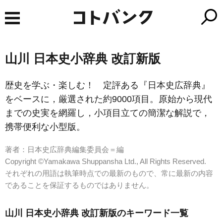
山川 日本史小辞典 改訂新版
歴史を学ぶ・楽しむ！ 定評ある『日本史広辞典』
をベースに，厳選された約9000項目。原始から現代
までの史実を網羅し，小項目立ての簡潔な解説で，
携帯便利な小型版。
著者：日本史広辞典編集委員会＝編
Copyright ©Yamakawa Shuppansha Ltd., All Rights Reserved.
それぞれの用語は執筆時点での最新のもので、常に最新の内容
であることを保証するものではありません。
山川 日本史小辞典 改訂新版のキーワード一覧