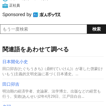
正社員
Sponsored by
関連語をあわせて調べる
日本開化小史
田口卯吉(たぐちうきち)（鼎軒(ていけん)）が著した啓蒙(け
いもう)主義的文明史論に基づく日本通史。...
田口卯吉
明治期の経済学者、史論家、法学博士。出版などの経営も
行う。安政(あんせい)2年4月29日、江戸目白台...