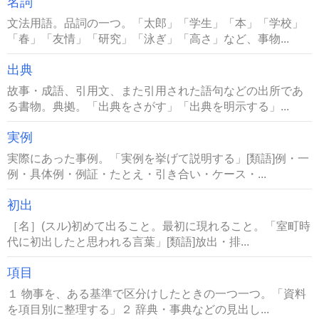
名詞
文法用語。品詞の一つ。「太郎」「学生」「本」「学校」
「春」「友情」「研究」「泳ぎ」「高さ」など、事物...
出典
故事・成語、引用文、また引用された語句などの出所であ
る書物。典拠。「出典をさがす」「出典を明示する」...
実例
実際にあった事例。「実例を挙げて説明する」[類語]例・一
例・具体例・例証・たとえ・引き合い・ケース・...
初出
［名］(スル)初めて出ること。最初に現れること。「室町時
代に初出したと思われる言葉」[類語]放出・排...
項目
１ 物事を、ある基準で区分けしたときの一つ一つ。「資料
を項目別に整理する」２ 辞典・事典などの見出し...