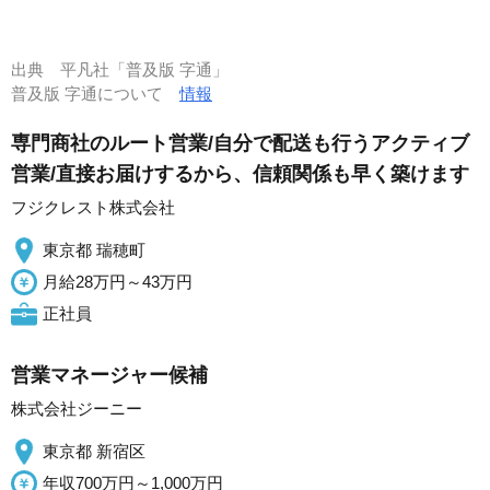
出典
平凡社「普及版 字通」
普及版 字通について
情報
専門商社のルート営業/自分で配送も行うアクティブ
営業/直接お届けするから、信頼関係も早く築けます
フジクレスト株式会社
東京都 瑞穂町
月給28万円～43万円
正社員
営業マネージャー候補
株式会社ジーニー
東京都 新宿区
年収700万円～1,000万円