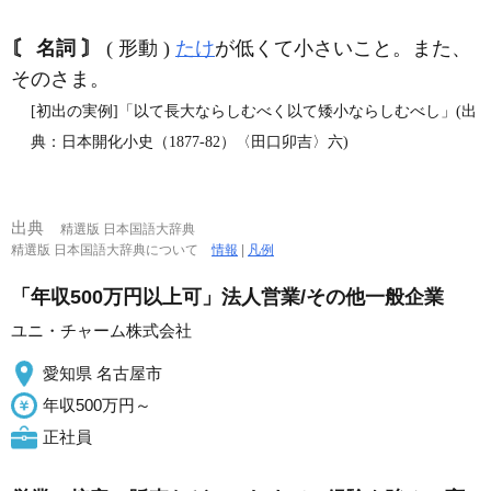
〘 名詞 〙
( 形動 )
たけ
が低くて小さいこと。また、
そのさま。
[初出の実例]「以て長大ならしむべく以て矮小ならしむべし」(出
典：日本開化小史（1877‐82）〈田口卯吉〉六)
出典
精選版 日本国語大辞典
精選版 日本国語大辞典について
情報
|
凡例
「年収500万円以上可」法人営業/その他一般企業
ユニ・チャーム株式会社
愛知県 名古屋市
年収500万円～
正社員