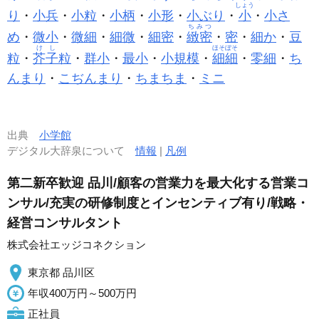
しょう
り
・
小兵
・
小粒
・
小柄
・
小形
・
小ぶり
・
小
・
小さ
ちみつ
め
・
微小
・
微細
・
細微
・
細密
・
緻密
・
密
・
細か
・
豆
けし
ほそぼそ
粒
・
芥子
粒
・
群小
・
最小
・
小規模
・
細細
・
零細
・
ち
んまり
・
こぢんまり
・
ちまちま
・
ミニ
出典
小学館
デジタル大辞泉について
情報
|
凡例
第二新卒歓迎 品川/顧客の営業力を最大化する営業コ
ンサル/充実の研修制度とインセンティブ有り/戦略・
経営コンサルタント
株式会社エッジコネクション
東京都 品川区
年収400万円～500万円
正社員