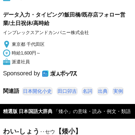
データ入力・タイピング/飯田橋/既存店フォロー営
業/土日祝休/高時給
インプレックスアンドカンパニー株式会社
東京都 千代田区
時給1,600円～
派遣社員
Sponsored by
関連語
日本開化小史
田口卯吉
名詞
出典
実例
精選版 日本国語大辞典
「矮小」の意味・読み・例文・類語
わい‐しょう
【矮小】
‥セウ