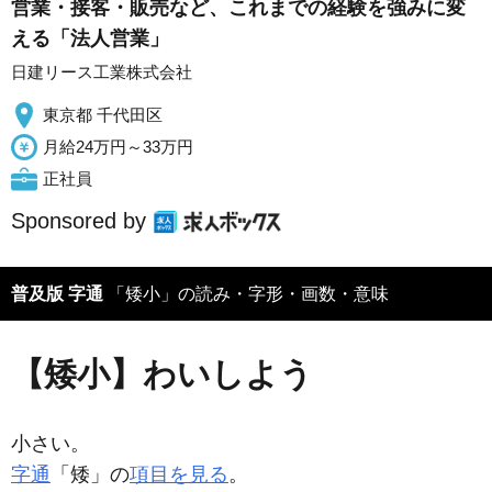
営業・接客・販売など、これまでの経験を強みに変
える「法人営業」
日建リース工業株式会社
東京都 千代田区
月給24万円～33万円
正社員
Sponsored by
普及版 字通
「矮小」の読み・字形・画数・意味
【矮小】わいしよう
小さい。
字通
「矮」の
項目を見る
。