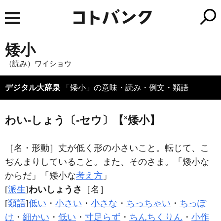
矮小
（読み）ワイショウ
デジタル大辞泉
「矮小」の意味・読み・例文・類語
わい‐しょう〔‐セウ〕【
×
矮小】
［名・形動］
丈が低く形の小さいこと。転じて、こ
ぢんまりしていること。また、そのさま。「
矮小
な
からだ」「
矮小
な
考え方
」
[
派生
]
わいしょうさ
［名］
[
類語
]
低い
・
小さい
・
小さな
・
ちっちゃい
・
ちっぽ
け
・
細かい
・
低い
・
寸足らず
・
ちんちくりん
・
小作