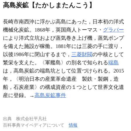
高島炭鉱【たかしまたんこう】
長崎市南西沖に浮かぶ高島にあった，日本初の洋式
機械化炭鉱。1868年，英国商人トーマス・
グラバー
により洋式立坑および蒸気巻き上げ機，蒸気ポンプ
を備えた施設が稼働。1881年には三菱の手に渡り，
以後1986年に閉山するまで，
三菱財閥
の中核として
繁栄を支えた。〈軍艦島〉の別名で知られる
端島
は，高島炭鉱の端島坑として位置づけられる。2015
年，〈明治日本の産業革命遺産 製鉄・製鋼，造
船，石炭産業〉の構成資産の１つとして世界文化遺
産に登録。→
高島炭鉱事件
出典
株式会社平凡社
百科事典マイペディアについて
情報