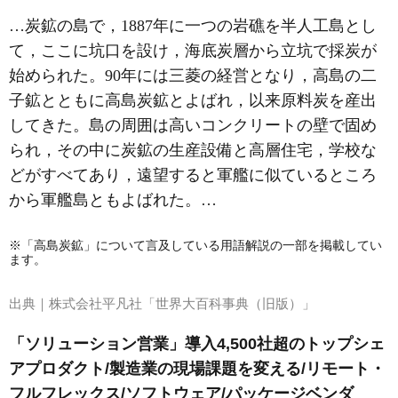
…炭鉱の島で，1887年に一つの岩礁を半人工島とし
て，ここに坑口を設け，海底炭層から立坑で採炭が
始められた。90年には三菱の経営となり，高島の二
子鉱とともに高島炭鉱とよばれ，以来原料炭を産出
してきた。島の周囲は高いコンクリートの壁で固め
られ，その中に炭鉱の生産設備と高層住宅，学校な
どがすべてあり，遠望すると軍艦に似ているところ
から軍艦島ともよばれた。…
※「高島炭鉱」について言及している用語解説の一部を掲載してい
ます。
出典｜
株式会社平凡社「世界大百科事典（旧版）」
「ソリューション営業」導入4,500社超のトップシェ
アプロダクト/製造業の現場課題を変える/リモート・
フルフレックス/ソフトウェア/パッケージベンダ