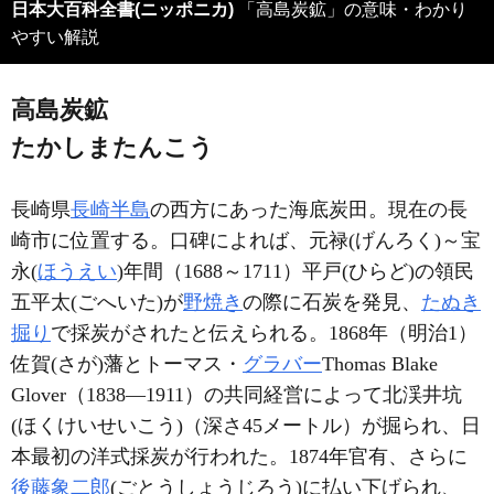
日本大百科全書(ニッポニカ)
「高島炭鉱」の意味・わかり
やすい解説
高島炭鉱
たかしまたんこう
長崎県
長崎半島
の西方にあった海底炭田。現在の長
崎市に位置する。口碑によれば、元禄(げんろく)～宝
永(
ほうえい
)年間（1688～1711）平戸(ひらど)の領民
五平太(ごへいた)が
野焼き
の際に石炭を発見、
たぬき
掘り
で採炭がされたと伝えられる。1868年（明治1）
佐賀(さが)藩とトーマス・
グラバー
Thomas Blake
Glover（1838―1911）の共同経営によって北渓井坑
(ほくけいせいこう)（深さ45メートル）が掘られ、日
本最初の洋式採炭が行われた。1874年官有、さらに
後藤象二郎
(ごとうしょうじろう)に払い下げられ、