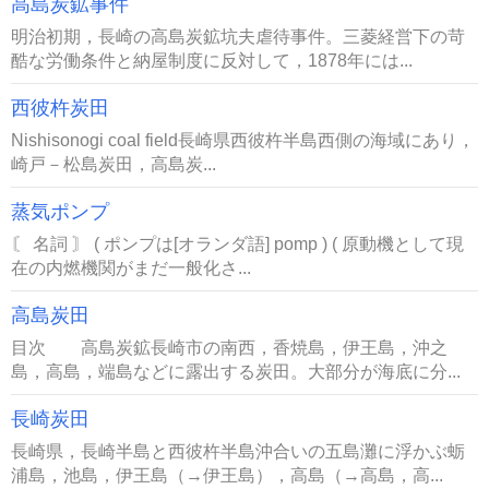
高島炭鉱事件
明治初期，長崎の高島炭鉱坑夫虐待事件。三菱経営下の苛
酷な労働条件と納屋制度に反対して，1878年には...
西彼杵炭田
Nishisonogi coal field長崎県西彼杵半島西側の海域にあり，
崎戸－松島炭田，高島炭...
蒸気ポンプ
〘 名詞 〙 ( ポンプは[オランダ語] pomp ) ( 原動機として現
在の内燃機関がまだ一般化さ...
高島炭田
目次 高島炭鉱長崎市の南西，香焼島，伊王島，沖之
島，高島，端島などに露出する炭田。大部分が海底に分...
長崎炭田
長崎県，長崎半島と西彼杵半島沖合いの五島灘に浮かぶ蛎
浦島，池島，伊王島（→伊王島），高島（→高島，高...