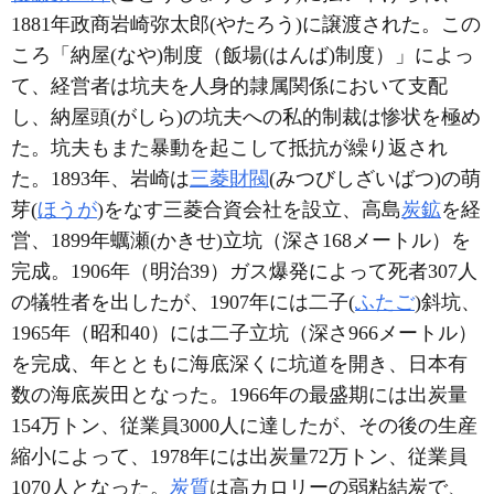
1881年政商岩崎弥太郎(やたろう)に譲渡された。この
ころ「納屋(なや)制度（飯場(はんば)制度）」によっ
て、経営者は坑夫を人身的隷属関係において支配
し、納屋頭(がしら)の坑夫への私的制裁は惨状を極め
た。坑夫もまた暴動を起こして抵抗が繰り返され
た。1893年、岩崎は
三菱財閥
(みつびしざいばつ)の萌
芽(
ほうが
)をなす三菱合資会社を設立、高島
炭鉱
を経
営、1899年蠣瀬(かきせ)立坑（深さ168メートル）を
完成。1906年（明治39）ガス爆発によって死者307人
の犠牲者を出したが、1907年には二子(
ふたご
)斜坑、
1965年（昭和40）には二子立坑（深さ966メートル）
を完成、年とともに海底深くに坑道を開き、日本有
数の海底炭田となった。1966年の最盛期には出炭量
154万トン、従業員3000人に達したが、その後の生産
縮小によって、1978年には出炭量72万トン、従業員
1070人となった。
炭質
は高カロリーの弱粘結炭で、