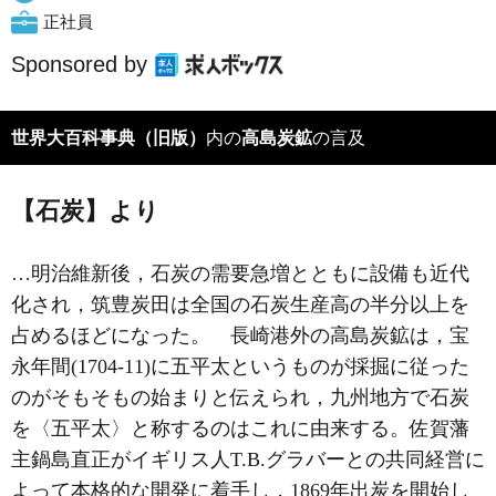
正社員
Sponsored by
世界大百科事典（旧版）
内の
高島炭鉱
の言及
【石炭】より
…明治維新後，石炭の需要急増とともに設備も近代
化され，筑豊炭田は全国の石炭生産高の半分以上を
占めるほどになった。 長崎港外の高島炭鉱は，宝
永年間(1704‐11)に五平太というものが採掘に従った
のがそもそもの始まりと伝えられ，九州地方で石炭
を〈五平太〉と称するのはこれに由来する。佐賀藩
主鍋島直正がイギリス人
T.B.グラバー
との共同経営に
よって本格的な開発に着手し，1869年出炭を開始し