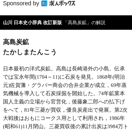
Sponsored by
山川 日本史小辞典 改訂新版
「高島炭鉱」の解説
高島炭鉱
たかしまたんこう
日本最初の洋式炭鉱。高島は長崎港外の小島。伝承
では宝永年間(1704～11)に石炭を発見。1868年(明治
元)佐賀藩・グラバー商会の合弁企業が成立，69年蒸
気機械を導入して石炭採掘を開始した。74年鉱業本
国人主義の立場から官営化，後藤象二郎への払下げ
をへて，81年三菱が買収，優良炭産出で発展。第2次
大戦後はおもにコークス用として利用され，1986年
(昭和61)11月閉山。三菱買収後の累計出炭は3984万ト