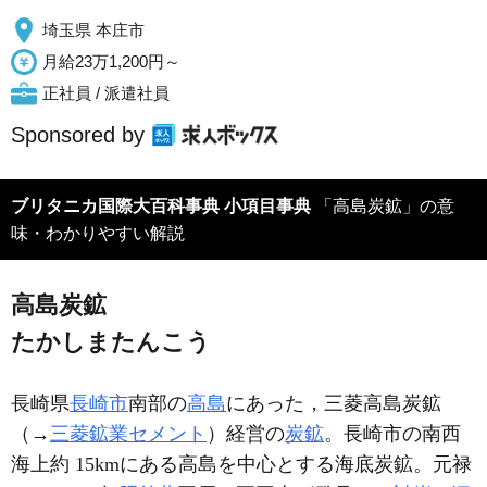
埼玉県 本庄市
月給23万1,200円～
正社員 / 派遣社員
Sponsored by
ブリタニカ国際大百科事典 小項目事典
「高島炭鉱」の意
味・わかりやすい解説
高島炭鉱
たかしまたんこう
長崎県
長崎市
南部の
高島
にあった，三菱高島炭鉱
（→
三菱鉱業セメント
）経営の
炭鉱
。長崎市の南西
海上約 15kmにある高島を中心とする海底炭鉱。元禄