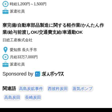
時給1,200円～1,500円
派遣社員
寮完備/自動車部品製造に関する軽作業/かんたん作
業/給与前渡しOK/交通費支給/車通勤OK
日総工産株式会社
愛知県 長久手市
月給33万7,000円
派遣社員
Sponsored by
関連語
高島炭鉱事件
西彼杵炭田
蒸気ポンプ
高島炭田
長崎炭田