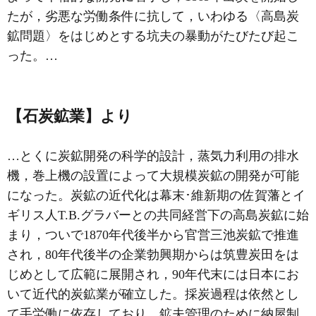
たが，劣悪な労働条件に抗して，いわゆる〈高島炭
鉱問題〉をはじめとする坑夫の暴動がたびたび起こ
った。…
【石炭鉱業】より
…とくに炭鉱開発の科学的設計，蒸気力利用の排水
機，巻上機の設置によって大規模炭鉱の開発が可能
になった。炭鉱の近代化は幕末･維新期の佐賀藩とイ
ギリス人T.B.グラバーとの共同経営下の高島炭鉱に始
まり，ついで1870年代後半から官営三池炭鉱で推進
され，80年代後半の企業勃興期からは筑豊炭田をは
じめとして広範に展開され，90年代末には日本にお
いて近代的炭鉱業が確立した。採炭過程は依然とし
て手労働に依存しており，鉱夫管理のために納屋制