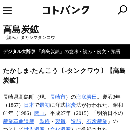
高島炭鉱
（読み）タカシマタンコウ
デジタル大辞泉
「高島炭鉱」の意味・読み・例文・類語
たかしま‐たんこう〔‐タンクワウ〕【高島
炭鉱】
長崎県高島町（現、
長崎市
）の
海底炭田
。慶応3年
（1867）
日本
で
最初
に洋式
採炭
法が行われた。昭和
61年（1986）
閉山
。平成27年（2015）「明治日本の
産業革命遺産
製鉄
・
製鋼
、
造船
、
石炭産業
」の一
つとして
世界遺産
（
文化遺産
）に登録された。