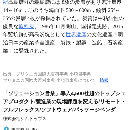
紀
高島層群の端島層には 8枚の炭層があり累計層厚
14～16m，このうち海面下 500～600m，傾斜 25°～
35°の炭層 4枚が採掘されていた。炭質は中粘結性の
優良な
原料炭
。1986年11月閉山。国指定史跡。2015
年竪坑跡が高島炭坑として
世界遺産
の文化遺産「明
治日本の産業革命遺産：製鉄・製鋼，造船，石炭産
業」に登録された。
出典
ブリタニカ国際大百科事典 小項目事典
ブリタニカ国際大百科事典 小項目事典について
情報
「ソリューション営業」導入4,500社超のトップシェ
アプロダクト/製造業の現場課題を変える/リモート・
フルフレックス/ソフトウェア/パッケージベンダ
株式会社シムトップス
東京都 品川区