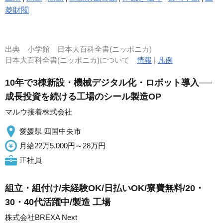
菱財閥
出典
小学館 日本大百科全書(ニッポニカ)
日本大百科全書(ニッポニカ)について
情報
|
凡例
10年で3棟新設・機械デジタル化・ロボット導入──
成長投資を続ける工場のシール製造OP
マルウ接着株式会社
愛媛県 四国中央市
月給22万5,000円～28万円
正社員
組立・組付け/未経験OK/日払いOK/寮費無料/20・
30・40代活躍中/製造 工場
株式会社BREXA Next