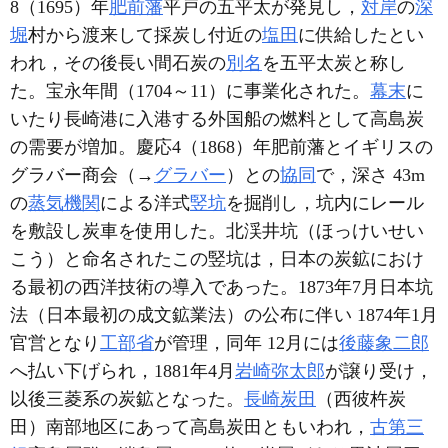
8（1695）年
肥前藩
平戸の五平太が発見し，
対岸
の
深
堀
村から渡来して採炭し付近の
塩田
に供給したとい
われ，その後長い間石炭の
別名
を五平太炭と称し
た。宝永年間（1704～11）に事業化された。
幕末
に
いたり長崎港に入港する外国船の燃料として高島炭
の需要が増加。慶応4（1868）年肥前藩とイギリスの
グラバー商会（→
グラバー
）との
協同
で，深さ 43m
の
蒸気機関
による洋式
竪坑
を掘削し，坑内にレール
を敷設し炭車を使用した。北渓井坑（ほっけいせい
こう）と命名されたこの竪坑は，日本の炭鉱におけ
る最初の西洋技術の導入であった。1873年7月日本坑
法（日本最初の成文鉱業法）の公布に伴い 1874年1月
官営となり
工部省
が管理，同年 12月には
後藤象二郎
へ払い下げられ，1881年4月
岩崎弥太郎
が譲り受け，
以後三菱系の炭鉱となった。
長崎炭田
（西彼杵炭
田）南部地区にあって高島炭田ともいわれ，
古第三