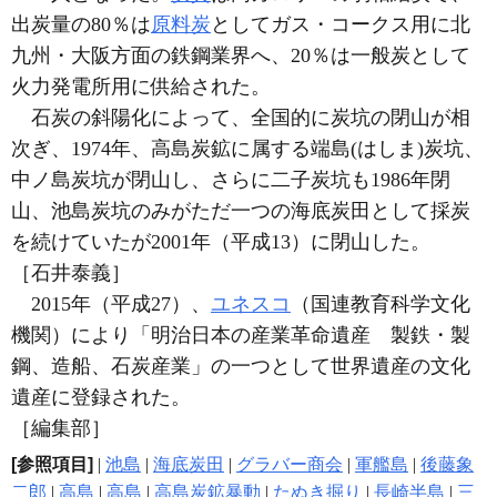
出炭量の80％は
原料炭
としてガス・コークス用に北
九州・大阪方面の鉄鋼業界へ、20％は一般炭として
火力発電所用に供給された。
石炭の斜陽化によって、全国的に炭坑の閉山が相
次ぎ、1974年、高島炭鉱に属する端島(はしま)炭坑、
中ノ島炭坑が閉山し、さらに二子炭坑も1986年閉
山、池島炭坑のみがただ一つの海底炭田として採炭
を続けていたが2001年（平成13）に閉山した。
［石井泰義］
2015年（平成27）、
ユネスコ
（国連教育科学文化
機関）により「明治日本の産業革命遺産 製鉄・製
鋼、造船、石炭産業」の一つとして世界遺産の文化
遺産に登録された。
［編集部］
[参照項目]
|
池島
|
海底炭田
|
グラバー商会
|
軍艦島
|
後藤象
二郎
|
高島
|
高島
|
高島炭鉱暴動
|
たぬき掘り
|
長崎半島
|
三