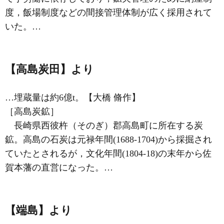
度，
飯場制度
などの間接管理体制が広く採用されて
いた。…
【高島炭田】より
…埋蔵量は約6億t。【大橋 脩作】
［高島炭鉱］
長崎県西彼杵（そのぎ）郡高島町に所在する炭
鉱。高島の石炭は元禄年間(1688‐1704)から採掘され
ていたとされるが，文化年間(1804‐18)の末年から佐
賀本藩の直営になった。…
【端島】より