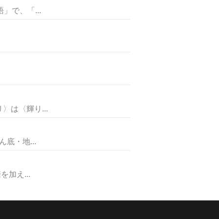
で、「...
は〈輝り...
・地...
加え...