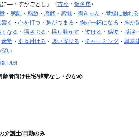
ら
に―・すがごとし」〈
古今
・
仮名序
〉
量
・
感動
・
感激
・
感銘
・
感慨
・
胸きゅん
・
琴線に触れる
に響く
・
心を打つ
・
胸がつまる
・
胸が一杯になる
・
胸が
熱くなる
・
揺さぶる
・
揺り動かす
・
泣ける
・
感泣
・
感涙
・
素敵
・
引き付ける
・
吸い寄せる
・
チャーミング
・
興味
い深い
情報
|
凡例
高齢者向け住宅/残業なし・少なめ
の介護士/日勤のみ