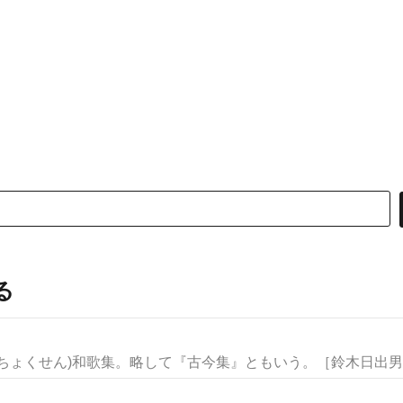
る
ちょくせん)和歌集。略して『古今集』ともいう。［鈴木日出男］