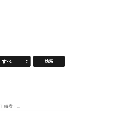
すべ
て
編者・...