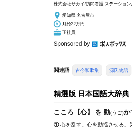
株式会社サカイ/訪問看護 ステーショ
愛知県 名古屋市
月給32万円
正社員
Sponsored by
関連語
古今和歌集
源氏物語
精選版 日本国語大辞典
こころ【心】 を 動
か
(うご)
①
心を乱す。心を動揺させる。