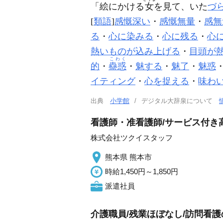
「絵にかける
女
を見て、いた
づ
[
類語
]
感慨深い
・
感慨無量
・
感無
る
・
心に染みる
・
心に残る
・
心
熱いものが込み上げる
・
目頭が
こわく
的
・
蠱惑
・
魅する
・
魅了
・
魅惑
イティング
・
心を捉える
・
味わ
出典
小学館
デジタル大辞泉について
看護師・准看護師/サービス付き
株式会社ツクイスタッフ
熊本県 熊本市
時給1,450円～1,850円
派遣社員
介護職員/残業ほぼなし/訪問看護