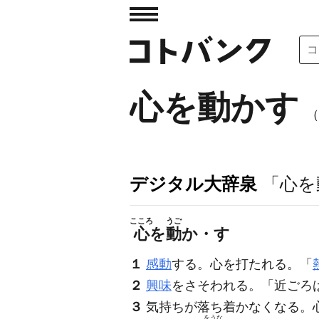
心を動かす
（
デジタル大辞泉
「心を
こころ
うご
心
を
動
か・す
１
感動
する。心を打たれる。「
２
興味
をさそわれる。「近ごろ
３
気持ちが落ち着かなくなる。
をうな