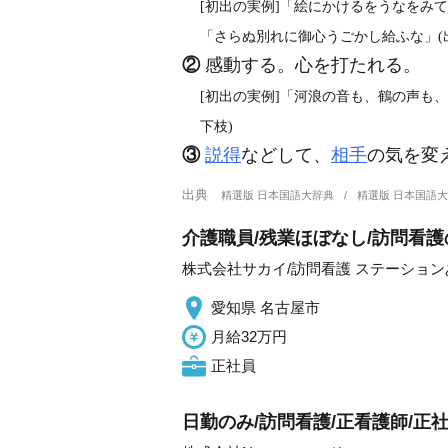
[初出の実例]「絵にかけるをうなをみて
「さらぬ別れに御心うごかし給ふな」(出典
②
感動する。心を打たれる。
[初出の実例]「河浪の音も、鶴の声も、
下枝)
③
説得
などして、
相手
の気を変
出典
精選版 日本国語大辞典
精選版 日本国語
介護職員/残業ほぼなし/訪問看護
株式会社サカイ/訪問看護 ステーショ
愛知県 名古屋市
月給32万円
正社員
日勤のみ/訪問看護/正看護師/正