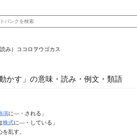
読み）ココロヲウゴカス
動かす」の意味・読み・例文・類語
熱演
に―・される」
は
株式
に―・している」
心を乱す。