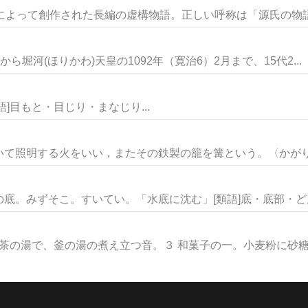
によって創作された長編の虚構物語。正しい呼称は「源氏の物語」
ら堀河(ほりかわ)天皇の1092年（寛治6）2月まで、15代2...
]目もと・目じり・まなじり...
照明する火をいい，またその鉄製の籠を篝という。〈かがり〉
底。みずそこ。すいてい。「水底に沈む」[類語]底・底部・どん底
茶の湯で、釜の湯の煮え立つ音。３ 和菓子の一。小麦粉に砂糖を