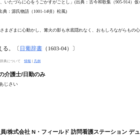
、いたづらに心をうごかすがごとし」(出典：古今和歌集（905‐914）仮
：源氏物語（1001‐14頃）松風)
さまざまに心動かし、篝火の影も水底隠れなく、おもしろながらもの心細し
える。〔
日葡辞書
（1603‐04）〕
大辞典について
情報
|
凡例
の介護士/日勤のみ
ンあじさい
社員/株式会社 N・フィールド 訪問看護ステーション デ