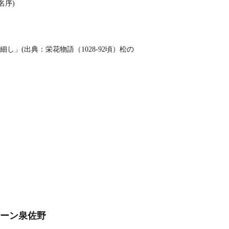
名序)
」(出典：栄花物語（1028‐92頃）松の
ューン泉佐野