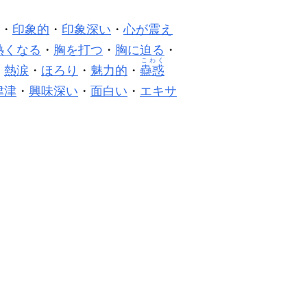
・
印象的
・
印象深い
・
心が震え
熱くなる
・
胸を打つ
・
胸に迫る
・
こわく
・
熱涙
・
ほろり
・
魅力的
・
蠱惑
津津
・
興味深い
・
面白い
・
エキサ