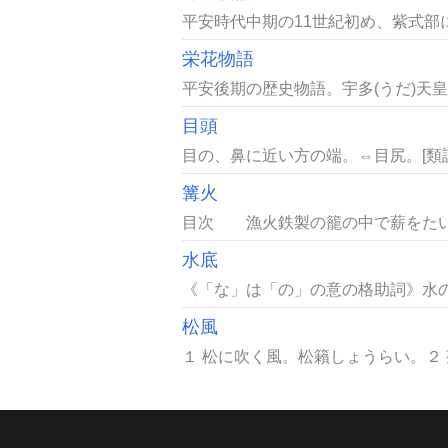
平安時代中期の11世紀初め、紫式部
栄花物語
平安後期の歴史物語。宇多(うだ)天皇か
目頭
目の、鼻に近い方の端。⇔目尻。[類語
篝火
目次 漁火鉄製の籠の中で薪をたいて
水底
《「な」は「の」の意の格助詞》水の
松風
１ 松に吹く風。松籟しょうらい。２ 