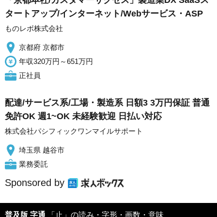
「京都本社/カスタマーサクセス」製造業DX SaaSス
タートアップ/インターネット/Webサービス・ASP
ものレボ株式会社
京都府 京都市
年収320万円～651万円
正社員
配達/サービス系/工場・製造系 日額3 3万円保証 普通
免許OK 週1~OK 未経験歓迎 日払い対応
株式会社パシフィックワンマイルサポート
埼玉県 越谷市
業務委託
Sponsored by
普及版 字通
「止」の読み・字形・画数・意味