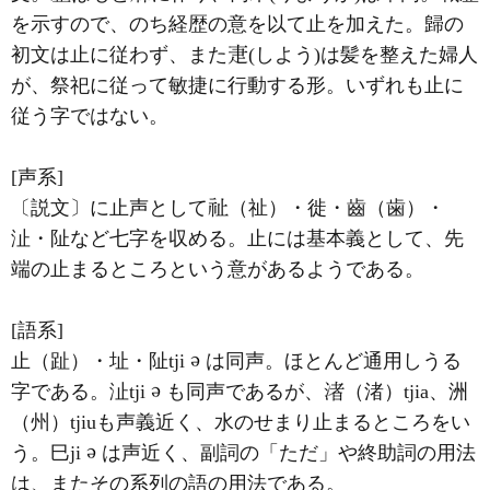
を示すので、のち経歴の意を以て止を加えた。歸の
初文は止に従わず、また
(しよう)は髪を整えた婦人
が、祭祀に従って敏捷に行動する形。いずれも止に
従う字ではない。
[声系]
〔説文〕に止声として
（祉）・徙・齒（歯）・
沚・阯など七字を収める。止には基本義として、先
端の止まるところという意があるようである。
[語系]
止（趾）・址・阯tji
は同声。ほとんど通用しうる
字である。沚tji
も同声であるが、
（渚）tjia、洲
（州）tjiuも声義近く、水のせまり止まるところをい
う。巳ji
は声近く、副詞の「ただ」や終助詞の用法
は、またその系列の語の用法である。