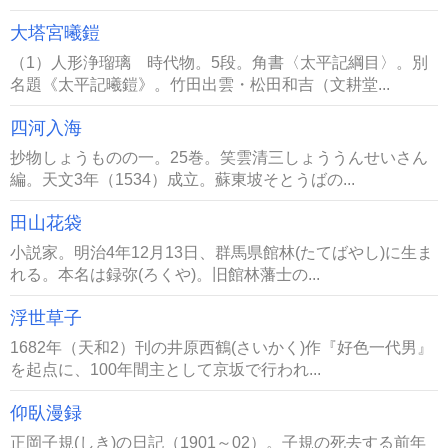
大塔宮曦鎧
（1）人形浄瑠璃 時代物。5段。角書〈太平記綱目〉。別
名題《太平記曦鎧》。竹田出雲・松田和吉（文耕堂...
四河入海
抄物しょうものの一。25巻。笑雲清三しょううんせいさん
編。天文3年（1534）成立。蘇東坡そとうばの...
田山花袋
小説家。明治4年12月13日、群馬県館林(たてばやし)に生ま
れる。本名は録弥(ろくや)。旧館林藩士の...
浮世草子
1682年（天和2）刊の井原西鶴(さいかく)作『好色一代男』
を起点に、100年間主として京坂で行われ...
仰臥漫録
正岡子規(しき)の日記（1901～02）。子規の死去する前年