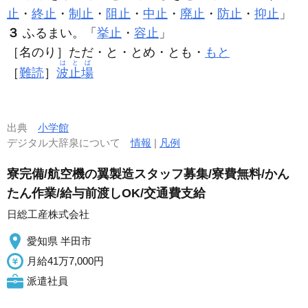
止
・
終止
・
制止
・
阻止
・
中止
・
廃止
・
防止
・
抑止
」
３
ふるまい。「
挙止
・
容止
」
［名のり］ただ・と・とめ・とも・
もと
はとば
［
難読
］
波止場
出典
小学館
デジタル大辞泉について
情報
|
凡例
寮完備/航空機の翼製造スタッフ募集/寮費無料/かん
たん作業/給与前渡しOK/交通費支給
日総工産株式会社
愛知県 半田市
月給41万7,000円
派遣社員