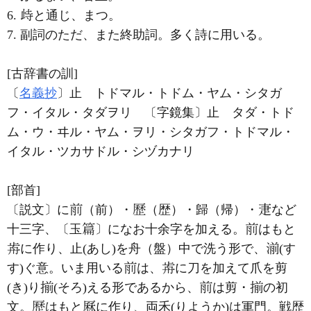
6.
と通じ、まつ。
7. 副詞のただ、また終助詞。多く詩に用いる。
[古辞書の訓]
〔
名義抄
〕止 トドマル・トドム・ヤム・シタガ
フ・イタル・タダヲリ 〔字鏡集〕止 タダ・トド
ム・ウ・ヰル・ヤム・ヲリ・シタガフ・トドマル・
イタル・ツカサドル・シヅカナリ
[部首]
〔説文〕に
（前）・
（歴）・歸（帰）・
など
十三字、〔玉
〕になお十余字を加える。
はもと
に作り、止(あし)を舟（盤）中で洗う形で、
(す
す)ぐ意。いま用いる
は、
に刀を加えて爪を剪
(き)り
(そろ)える形であるから、
は剪・
の初
文。
はもと
に作り、両禾(りようか)は軍門。戦歴