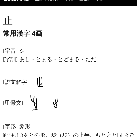
止
常用漢字 4画
[字音]
シ
[字訓]
あし・とまる・とどまる・ただ
[説文解字]
[甲骨文]
[字形]
象形
趾(あし)あとの形。
（歩）の上半。もと之と同形で