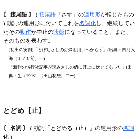
〘 接尾語 〙
(
接尾語
「さす」の
連用形
が転じたもの
) 動詞の連用形に付いてこれを
名詞化
し、継続してい
たその
動作
が中止の
状態
になっていること、また、
そのものを表わす。
[初出の実例]「とぼしさしの灯燭を用いべからず」(出典：四河入
海（１７Ｃ前）一)
「新刊の偕行社記事が読みさしの儘に其上に伏せてあった」(出
典：生（1908）〈田山花袋〉二一)
とどめ【止】
〘 名詞 〙
( 動詞「とどめる（止）」の連用形の
名詞
化 )