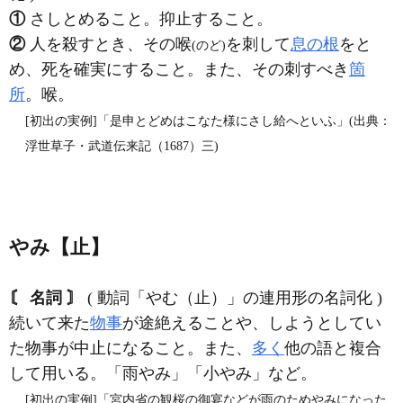
①
さしとめること。抑止すること。
②
人を殺すとき、その喉
を刺して
息の根
をと
(のど)
め、死を確実にすること。また、その刺すべき
箇
所
。喉。
[初出の実例]「是申とどめはこなた様にさし給へといふ」(出典：
浮世草子・武道伝来記（1687）三)
やみ【止】
〘 名詞 〙
( 動詞「やむ（止）」の連用形の名詞化 )
続いて来た
物事
が途絶えることや、しようとしてい
た物事が中止になること。また、
多く
他の語と複合
して用いる。「雨やみ」「小やみ」など。
[初出の実例]「宮内省の観桜の御宴などが雨のためやみになった