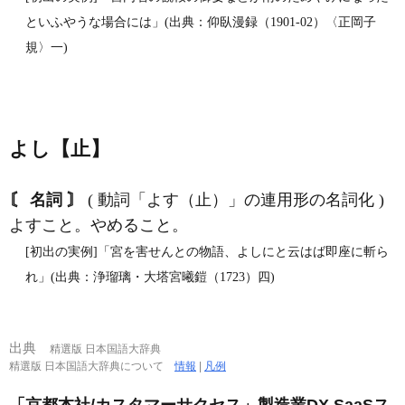
といふやうな場合には」(出典：仰臥漫録（1901‐02）〈正岡子
規〉一)
よし【止】
〘 名詞 〙
( 動詞「よす（止）」の連用形の名詞化 )
よすこと。やめること。
[初出の実例]「宮を害せんとの物語、よしにと云はば即座に斬ら
れ」(出典：浄瑠璃・大塔宮曦鎧（1723）四)
出典
精選版 日本国語大辞典
精選版 日本国語大辞典について
情報
|
凡例