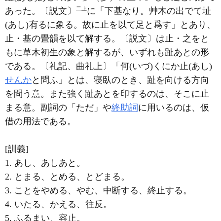
二上
あった。〔説文〕
に「下基なり。艸木の出でて址
(あし)
るに象る。故に止を以て足と爲す」とあり、
止・基の畳韻を以て解する。〔説文〕は止・之をと
もに草木初生の象と解するが、いずれも趾あとの形
である。〔礼記、曲礼上〕「何(いづ)くにか止(あし)
せんか
と問ふ」とは、寝臥のとき、趾を向ける方向
を問う意。また強く趾あとを印するのは、そこに止
まる意。副詞の「ただ」や
終助詞
に用いるのは、仮
借の用法である。
[訓義]
1. あし、あしあと。
2. とまる、とめる、とどまる。
3. ことをやめる、やむ、中断する、終止する。
4. いたる、かえる、往反。
5. ふるまい、容止。