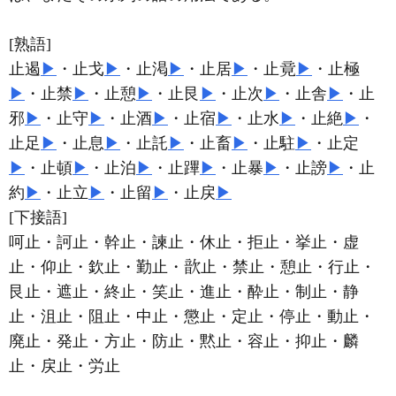
[熟語]
止遏
▶
・止戈
▶
・止渇
▶
・止居
▶
・止
▶
・止極
▶
・止禁
▶
・止憩
▶
・止艮
▶
・止次
▶
・止舎
▶
・止
邪
▶
・止守
▶
・止酒
▶
・止宿
▶
・止水
▶
・止絶
▶
・
止足
▶
・止息
▶
・止託
▶
・止畜
▶
・止駐
▶
・止定
▶
・止頓
▶
・止泊
▶
・止蹕
▶
・止暴
▶
・止謗
▶
・止
約
▶
・止立
▶
・止留
▶
・止戻
▶
[下接語]
呵止・訶止・幹止・諫止・休止・拒止・挙止・虚
止・仰止・欽止・勤止・
止・禁止・憩止・行止・
艮止・遮止・終止・笑止・進止・酔止・制止・静
止・沮止・阻止・中止・懲止・定止・停止・動止・
廃止・発止・方止・防止・黙止・容止・抑止・麟
止・戻止・労止