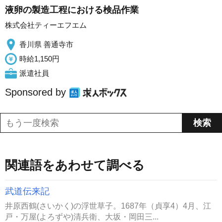
液卵の製造工程における検品作業
株式会社ティーエフエム
香川県 善通寺市
時給1,150円
派遣社員
Sponsored by
関連語をあわせて調べる
武道伝来記
井原西鶴(さいかく)の浮世草子。1687年（貞享4）4月、江
戸・万屋(よろずや)清兵衛、大坂・岡田三...