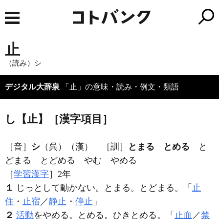
止
（読み）シ
デジタル大辞泉
「止」の意味・読み・例文・類語
し【止】［漢字項目］
［音］
シ
（呉）（漢） ［訓］
とまる とめる
と
どまる とどめる やむ やめる
［
学習漢字
］2年
１
じっとして動かない。とまる。とどまる。「
止
住
・
止宿
／
静止
・
停止
」
２
活動
をやめる。とめる。ひきとめる。「
止血
／
禁