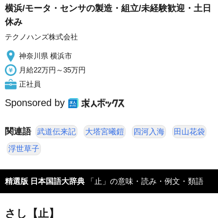
横浜/モータ・センサの製造・組立/未経験歓迎・土日
休み
テクノハンズ株式会社
神奈川県 横浜市
月給22万円～35万円
正社員
Sponsored by
関連語
武道伝来記
大塔宮曦鎧
四河入海
田山花袋
浮世草子
精選版 日本国語大辞典
「止」の意味・読み・例文・類語
さし【止】