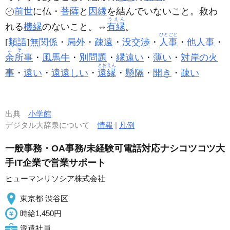
㋑
前世
に仏・
菩薩
と
因縁
を結んでいないこと。救わ
うえん
れる
機縁
のないこと。⇔
有縁
。
ひとごと
[
類語
]
無関係
・
局外
・
疎遠
・
没交渉
・
人事
・
他人事
・
よそ
余所
事
・
風馬牛
・
別問題
・
縁遠い
・
薄い
・
対岸の火
とおえん
事
・
遠い
・
遠遠しい
・
遠縁
・
懸隔
・
開き
・
疎い
出典
小学館
デジタル大辞泉について
情報
|
凡例
一般事務・OA事務/未経験可電話対応ナシコツコツ大
手IT企業で営業サポート
ヒューマンリソシア株式会社
東京都 渋谷区
時給1,450円
派遣社員