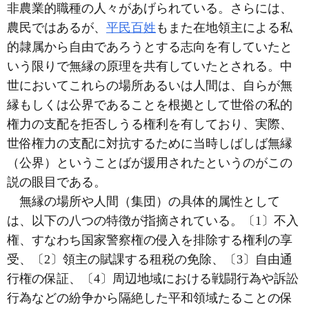
非農業的職種の人々があげられている。さらには、
農民ではあるが、
平民百姓
もまた在地領主による私
的隷属から自由であろうとする志向を有していたと
いう限りで無縁の原理を共有していたとされる。中
世においてこれらの場所あるいは人間は、自らが無
縁もしくは公界であることを根拠として世俗の私的
権力の支配を拒否しうる権利を有しており、実際、
世俗権力の支配に対抗するために当時しばしば無縁
（公界）ということばが援用されたというのがこの
説の眼目である。
無縁の場所や人間（集団）の具体的属性として
は、以下の八つの特徴が指摘されている。〔1〕不入
権、すなわち国家警察権の侵入を排除する権利の享
受、〔2〕領主の賦課する租税の免除、〔3〕自由通
行権の保証、〔4〕周辺地域における戦闘行為や訴訟
行為などの紛争から隔絶した平和領域たることの保