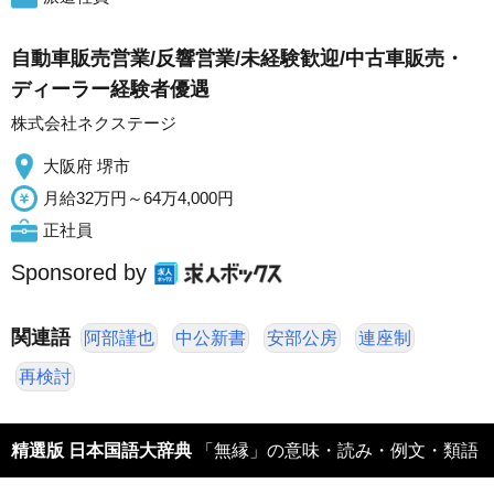
自動車販売営業/反響営業/未経験歓迎/中古車販売・
ディーラー経験者優遇
株式会社ネクステージ
大阪府 堺市
月給32万円～64万4,000円
正社員
Sponsored by
関連語
阿部謹也
中公新書
安部公房
連座制
再検討
精選版 日本国語大辞典
「無縁」の意味・読み・例文・類語