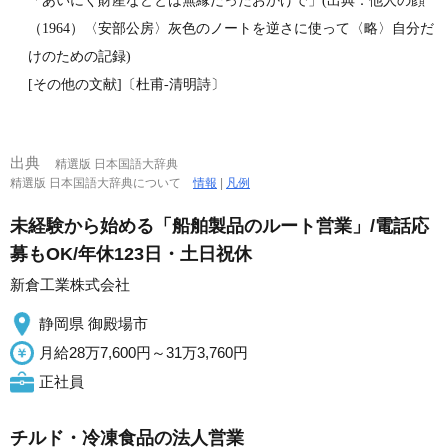
「あいにく財産などとは無縁だったおかげで」(出典：他人の顔
（1964）〈安部公房〉灰色のノートを逆さに使って〈略〉自分だ
けのための記録)
[その他の文献]〔杜甫‐清明詩〕
出典
精選版 日本国語大辞典
精選版 日本国語大辞典について
情報
|
凡例
未経験から始める「船舶製品のルート営業」/電話応
募もOK/年休123日・土日祝休
新倉工業株式会社
静岡県 御殿場市
月給28万7,600円～31万3,760円
正社員
チルド・冷凍食品の法人営業