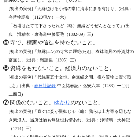
[初出の実例]「无縁也ける小僧の常に清水に参る有けり」(出典：
今昔物語集（1120頃か）一六)
「石塔はたてて下さったれど〈略〉無縁どうぜんとなって」(出
典：滑稽本・東海道中膝栗毛（1802‐09）三)
⑤
寺で、檀家や信徒を持たないこと。
[初出の実例]「無縁
の寺常に煙絶
、衣鉢道具の外資財の
(エン)
(たえ)
蓄無し」(出典：雑談集（1305）三)
⑥
資縁をもたないこと。経済力のないこと。
[初出の実例]「代銭百五十文也。余無縁之間、椎を質物に置て取
之」(出典：
春日社記録
‐中臣祐春記・弘安六年（1283）一〇月
レ
二四日)
⑦
関係のないこと。
ゆかり
のないこと。
[初出の実例]「直ぐに妾が殿御じゃ〈略〉我らは上方寄る辺もな
き素浪人、当所は猶も無縁也お情あれ」(出典：浄瑠璃・天神記
（1714）三)