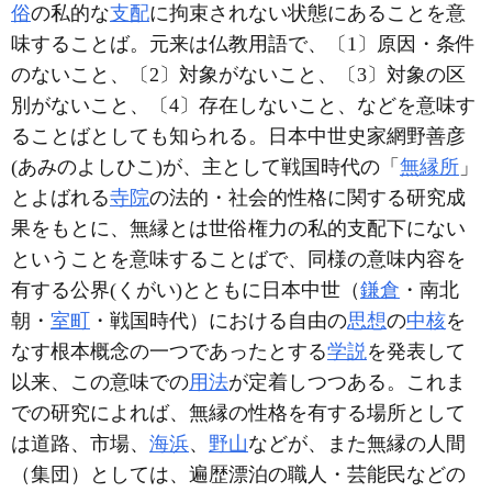
俗
の私的な
支配
に拘束されない状態にあることを意
味することば。元来は仏教用語で、〔1〕原因・条件
のないこと、〔2〕対象がないこと、〔3〕対象の区
別がないこと、〔4〕存在しないこと、などを意味す
ることばとしても知られる。日本中世史家網野善彦
(あみのよしひこ)が、主として戦国時代の「
無縁所
」
とよばれる
寺院
の法的・社会的性格に関する研究成
果をもとに、無縁とは世俗権力の私的支配下にない
ということを意味することばで、同様の意味内容を
有する公界(くがい)とともに日本中世（
鎌倉
・南北
朝・
室町
・戦国時代）における自由の
思想
の
中核
を
なす根本概念の一つであったとする
学説
を発表して
以来、この意味での
用法
が定着しつつある。これま
での研究によれば、無縁の性格を有する場所として
は道路、市場、
海浜
、
野山
などが、また無縁の人間
（集団）としては、遍歴漂泊の職人・芸能民などの