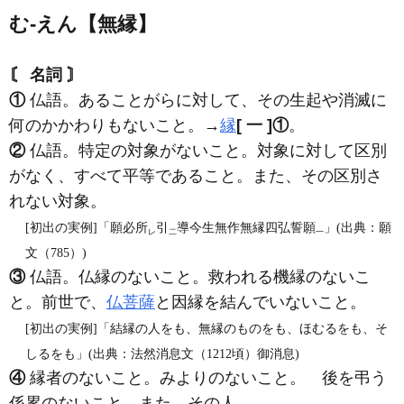
む‐えん【無縁】
〘 名詞 〙
①
仏語。あることがらに対して、その生起や消滅に
何のかかわりもないこと。→
縁
[ 一 ]
①
。
②
仏語。特定の対象がないこと。対象に対して区別
がなく、すべて平等であること。また、その区別さ
れない対象。
[初出の実例]「願必所
引
導今生無作無縁四弘誓願
」(出典：願
レ
二
一
文（785）)
③
仏語。仏縁のないこと。救われる機縁のないこ
と。前世で、
仏菩薩
と因縁を結んでいないこと。
[初出の実例]「結縁の人をも、無縁のものをも、ほむるをも、そ
しるをも」(出典：法然消息文（1212頃）御消息)
④
縁者のないこと。みよりのないこと。 後を弔う
係累のないこと。また、その人。