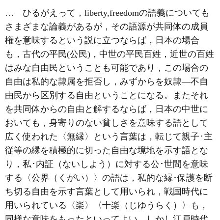
… ひるがえって，liberty,freedomの語義についても
さまざまな論義があるが，その語源が共同体の成員
権を意味するという説に立つならば，日本の場合
も，古代の
平民
(公民)，中世の平民百姓，近世の
百姓
はみな自由民ということも可能であり，この場合の
自由は私的な隷属を拒否し，みずからを奴隷―不自
由民から区別する自由ということになる。またそれ
を共同体からの自由と解するならば，日本の中世に
おいても，身寄りのない貧しさを意味する語として
広く使われた〈無縁〉という言葉は，転じて親子･主
従等の縁を積極的に切った自由な境地を示す語とな
り，私･内証（ないしよう）に対する公･世間を意味
する〈
公界
（くがい）〉の語は，私的な縁･保護を断
ち切る自由を示す言葉として用いられ，戦国時代に
用いられている〈楽〉〈
十楽
（じゆうらく）〉も，
同様な意味をもったといってよい。しかし江戸時代