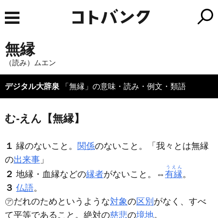
無縁
（読み）ムエン
デジタル大辞泉
「無縁」の意味・読み・例文・類語
む‐えん【無縁】
１
縁のないこと。
関係
のないこと。「我々とは
無縁
の
出来事
」
うえん
２
地縁・血縁などの
縁者
がないこと。⇔
有縁
。
３
仏語
。
㋐だれのためというような
対象
の
区別
がなく、すべ
て平等であること。絶対の
慈悲
の
境地
。