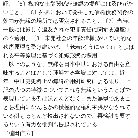
証、〔5〕私的な主従関係が無縁の場所には及びがた
いこと、〔6〕外界において発生した債権債務関係の
効力が無縁の場所では否定されること、〔7〕当時、
一般には厳しく追及された犯罪責任に関する連座制
の不適用、〔8〕未開社会の年齢階梯(かいてい)的な
秩序原理を受け継いだ、「老若(ろうにゃく)」とよば
れる平等原理に基づく組織形態の採用。
以上のような、無縁を日本中世における自由を意
味することばとして理解する学説に対しては、近
年、中世史史料上の無縁の用例研究による限り、上
記の八つの特徴についてこれを無縁ということばで
表現している例はほとんどなく、また無縁であるこ
とを理由になんらかの積極的な権利主張がなされて
いる例もほとんど検出されないので、再検討を要す
るという有力な批判も提起されている。
［植田信広］