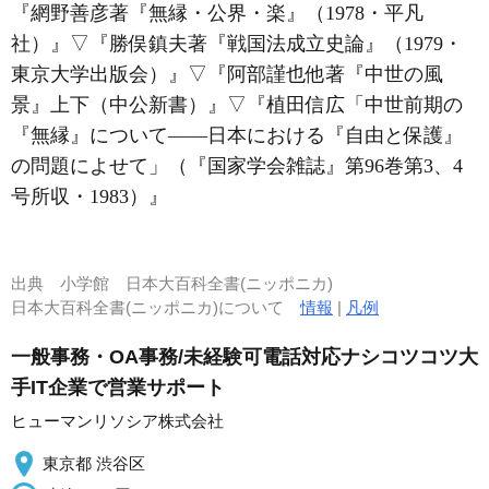
『網野善彦著『無縁・公界・楽』（1978・平凡
社）』
▽
『勝俣鎮夫著『戦国法成立史論』（1979・
東京大学出版会）』
▽
『阿部謹也他著『中世の風
景』上下（中公新書）』
▽
『植田信広「中世前期の
『無縁』について――日本における『自由と保護』
の問題によせて」（『国家学会雑誌』第96巻第3、4
号所収・1983）』
出典
小学館 日本大百科全書(ニッポニカ)
日本大百科全書(ニッポニカ)について
情報
|
凡例
一般事務・OA事務/未経験可電話対応ナシコツコツ大
手IT企業で営業サポート
ヒューマンリソシア株式会社
東京都 渋谷区