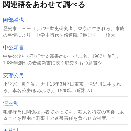
関連語をあわせて調べる
阿部謹也
歴史家、ヨーロッパ中世史研究者。東京に生まれる。家庭
の事情により、中学生時代を修道院で過ごす。一橋大...
中公新書
中央公論社が刊行する新書のレーベル名。1962年創刊。
1938年創刊の岩波新書に次ぐ歴史をもつ新書シ...
安部公房
小説家、劇作家。大正13年3月7日東京・滝野川に生まれ
る。本名公房(きみふさ)。1948年（昭和23...
連座制
犯罪行為に関係ない者であっても、犯人と特定の関係にあ
ることを理由に刑事上の連帯責任を負わせる制度。こ...