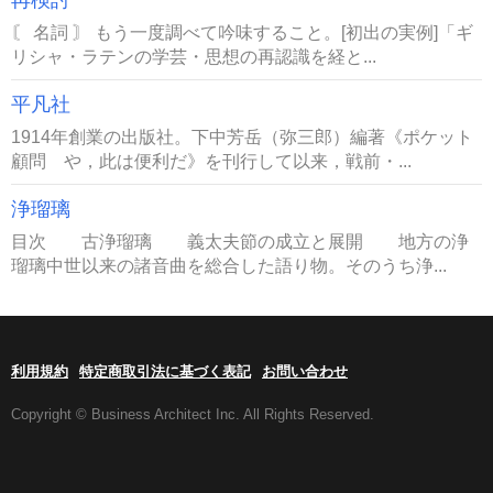
再検討
〘 名詞 〙 もう一度調べて吟味すること。[初出の実例]「ギ
リシャ・ラテンの学芸・思想の再認識を経と...
平凡社
1914年創業の出版社。下中芳岳（弥三郎）編著《ポケット
顧問 や，此は便利だ》を刊行して以来，戦前・...
浄瑠璃
目次 古浄瑠璃 義太夫節の成立と展開 地方の浄
瑠璃中世以来の諸音曲を総合した語り物。そのうち浄...
利用規約
特定商取引法に基づく表記
お問い合わせ
Copyright © Business Architect Inc. All Rights Reserved.