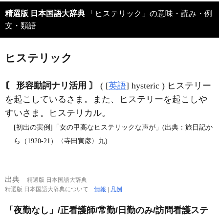
精選版 日本国語大辞典
「ヒステリック」の意味・読み・例
文・類語
ヒステリック
〘 形容動詞ナリ活用 〙
( [
英語
] hysteric ) ヒステリー
を起こしているさま。また、ヒステリーを起こしや
すいさま。ヒステリカル。
[初出の実例]「女の甲高なヒステリックな声が」(出典：旅日記か
ら（1920‐21）〈寺田寅彦〉九)
出典
精選版 日本国語大辞典
精選版 日本国語大辞典について
情報
|
凡例
「夜勤なし」/正看護師/常勤/日勤のみ/訪問看護ステ