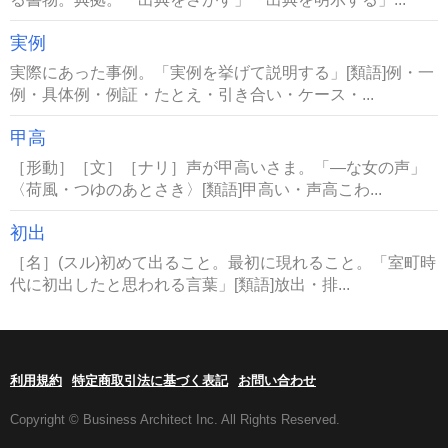
実例
実際にあった事例。「実例を挙げて説明する」[類語]例・一
例・具体例・例証・たとえ・引き合い・ケース・...
甲高
［形動］［文］［ナリ］声が甲高いさま。「―な女の声」
〈荷風・つゆのあとさき〉[類語]甲高い・声高こわ...
初出
［名］(スル)初めて出ること。最初に現れること。「室町時
代に初出したと思われる言葉」[類語]放出・排...
利用規約
特定商取引法に基づく表記
お問い合わせ
Copyright © Business Architect Inc. All Rights Reserved.