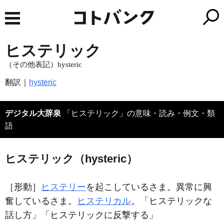
ヒステリック
（その他表記）hysteric
翻訳｜
hysteric
デジタル大辞泉
「ヒステリック」の意味・読み・例文・類
語
ヒステリック（hysteric）
［形動］
ヒステリー
を起こしているさま。異常に興
奮しているさま。
ヒステリカル
。「
ヒステリック
な
話し方」「
ヒステリック
に反撃する」