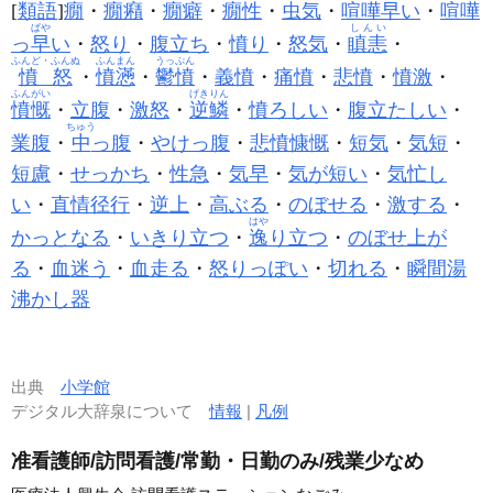
[
類語
]
癇
・
癇癪
・
癇癖
・
癇性
・
虫気
・
喧嘩早い
・
喧嘩
ぱや
しんい
っ
早
い
・
怒り
・
腹立ち
・
憤り
・
怒気
・
瞋恚
・
ふんど・ふんぬ
ふんまん
うっぷん
憤怒
・
憤懣
・
鬱憤
・
義憤
・
痛憤
・
悲憤
・
憤激
・
ふんがい
げきりん
憤慨
・
立腹
・
激怒
・
逆鱗
・
憤ろしい
・
腹立たしい
・
ちゅう
業腹
・
中
っ腹
・
やけっ腹
・
悲憤慷慨
・
短気
・
気短
・
短慮
・
せっかち
・
性急
・
気早
・
気が短い
・
気忙し
い
・
直情径行
・
逆上
・
高ぶる
・
のぼせる
・
激する
・
はや
かっとなる
・
いきり立つ
・
逸
り立つ
・
のぼせ上が
る
・
血迷う
・
血走る
・
怒りっぽい
・
切れる
・
瞬間湯
沸かし器
出典
小学館
デジタル大辞泉について
情報
|
凡例
准看護師/訪問看護/常勤・日勤のみ/残業少なめ