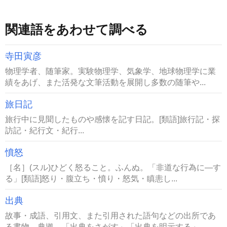
関連語をあわせて調べる
寺田寅彦
物理学者、随筆家。実験物理学、気象学、地球物理学に業
績をあげ、また活発な文筆活動を展開し多数の随筆や...
旅日記
旅行中に見聞したものや感懐を記す日記。[類語]旅行記・探
訪記・紀行文・紀行...
憤怒
［名］(スル)ひどく怒ること。ふんぬ。「非道な行為に―す
る」[類語]怒り・腹立ち・憤り・怒気・瞋恚し...
出典
故事・成語、引用文、また引用された語句などの出所であ
る書物。典拠。「出典をさがす」「出典を明示する」...