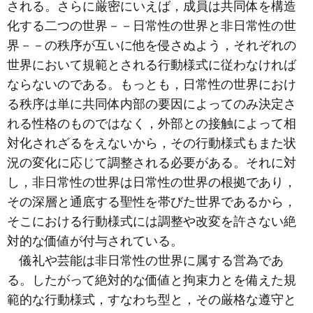
される。さらに厳密にいえば，成員は共同体を構造
化する二つの世界－－日常性の世界と非日常性の世
界－－の秩序が互いに他を侵さぬよう，それぞれの
世界において規範とされる行動様式に従わなければ
ならないのである。もっとも，日常性の世界におけ
る秩序は単に共同体内部の要因によってのみ決定さ
れる性格のものではなく，外部との接触によって相
対化されざるをえないから，その行動様式もまた状
況の変化に応じて調整される必要がある。それに対
し，非日常性の世界は日常性の世界の根拠であり，
その深層と通底する聖性を帯びた世界であるから，
そこにおける行動様式には調整や改変を許さない絶
対的な価値が付与されている。
儀礼や芸能は非日常性の世界に属する営為であ
る。したがって絶対的な価値と拘束力とを備えた規
範的な行動様式，すなわち型と，その厳格な遵守と