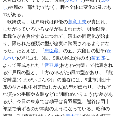
人も出るというように、扮装(
ふんそう
)や囃子(
はや
し
)や舞の一部だけでなく、脚本全体に変化の及ぶも
のがある。
歌舞伎も、江戸時代は俳優の
創意工夫
が貴ばれ、
したがっていろいろな型が生まれたが、明治以降、
歌舞伎が古典化するにつれて、演出の固定化が始ま
り、限られた種類の型が忠実に踏襲されるようにな
った。たとえば、『
忠臣蔵
』の五、六段目の勘平(
か
んぺい
)の型には、3世、5世の尾上(おのえ)
菊五郎
に
よって完成された「
音羽屋
(おとわや)型」で代表され
る江戸風の型と、上方(かみがた)風の型があり、『熊
谷陣屋(くまがいじんや)』の熊谷には、9世市川団十
郎の型と4世中村芝翫(しかん)の型が伝わり、それぞ
れ演技の手順や衣装などに明瞭(めいりょう)な差があ
るが、今日の東京では勘平は音羽屋型、熊谷は団十
郎型で演ずるのが常識のようになっている。昭和の