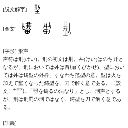
[説文解字]
[金文]
[字形]
形声
声符は刑(けい)。刑の初文は
。丼(けい)はのち
と
なるが、刑においては丼は首枷(くびかせ)、型におい
ては丼は鋳型の外枠、すなわち笵型の意。型は火を
加えて堅くなった鋳型を、刀で解く意である。〔説
十三下
文〕
に「
を鑄るの法なり」とし、刑声とする
が、刑は刑罰の刑ではなく、鋳型を刀で解く意であ
る。
[訓義]