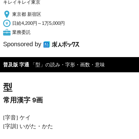
キレイキレイ東京
東京都 新宿区
日給4,200円～1万5,000円
業務委託
Sponsored by
普及版 字通
「型」の読み・字形・画数・意味
型
常用漢字 9画
[字音]
ケイ
[字訓]
いがた・かた