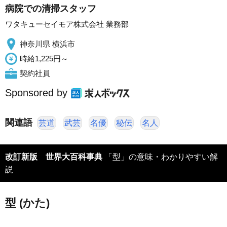
病院での清掃スタッフ
ワタキューセイモア株式会社 業務部
神奈川県 横浜市
時給1,225円～
契約社員
Sponsored by
関連語
芸道
武芸
名優
秘伝
名人
改訂新版 世界大百科事典
「型」の意味・わかりやすい解
説
型 (かた)