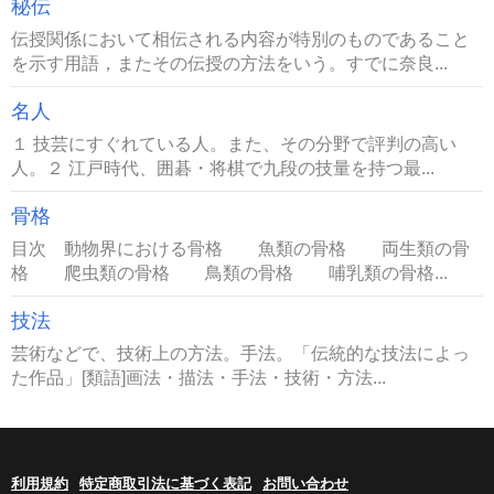
秘伝
伝授関係において相伝される内容が特別のものであること
を示す用語，またその伝授の方法をいう。すでに奈良...
名人
１ 技芸にすぐれている人。また、その分野で評判の高い
人。２ 江戸時代、囲碁・将棋で九段の技量を持つ最...
骨格
目次 動物界における骨格 魚類の骨格 両生類の骨
格 爬虫類の骨格 鳥類の骨格 哺乳類の骨格...
技法
芸術などで、技術上の方法。手法。「伝統的な技法によっ
た作品」[類語]画法・描法・手法・技術・方法...
利用規約
特定商取引法に基づく表記
お問い合わせ