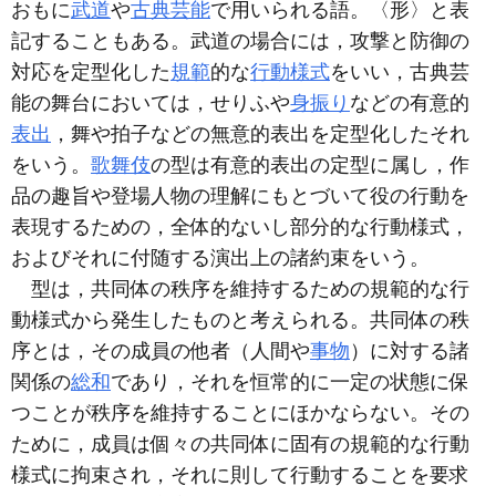
おもに
武道
や
古典芸能
で用いられる語。〈形〉と表
記することもある。武道の場合には，攻撃と防御の
対応を定型化した
規範
的な
行動様式
をいい，古典芸
能の舞台においては，せりふや
身振り
などの有意的
表出
，舞や拍子などの無意的表出を定型化したそれ
をいう。
歌舞伎
の型は有意的表出の定型に属し，作
品の趣旨や登場人物の理解にもとづいて役の行動を
表現するための，全体的ないし部分的な行動様式，
およびそれに付随する演出上の諸約束をいう。
型は，共同体の秩序を維持するための規範的な行
動様式から発生したものと考えられる。共同体の秩
序とは，その成員の他者（人間や
事物
）に対する諸
関係の
総和
であり，それを恒常的に一定の状態に保
つことが秩序を維持することにほかならない。その
ために，成員は個々の共同体に固有の規範的な行動
様式に拘束され，それに則して行動することを要求