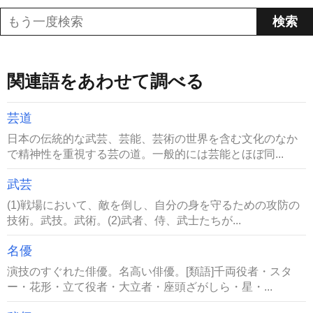
関連語をあわせて調べる
芸道
日本の伝統的な武芸、芸能、芸術の世界を含む文化のなか
で精神性を重視する芸の道。一般的には芸能とほぼ同...
武芸
(1)戦場において、敵を倒し、自分の身を守るための攻防の
技術。武技。武術。(2)武者、侍、武士たちが...
名優
演技のすぐれた俳優。名高い俳優。[類語]千両役者・スタ
ー・花形・立て役者・大立者・座頭ざがしら・星・...