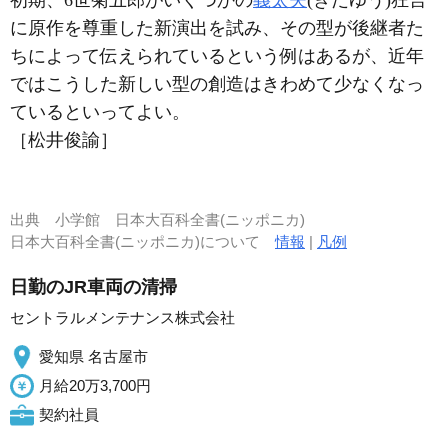
初期、6世菊五郎がいくつかの
義太夫
(ぎだゆう)狂言
に原作を尊重した新演出を試み、その型が後継者た
ちによって伝えられているという例はあるが、近年
ではこうした新しい型の創造はきわめて少なくなっ
ているといってよい。
［松井俊諭］
出典
小学館 日本大百科全書(ニッポニカ)
日本大百科全書(ニッポニカ)について
情報
|
凡例
日勤のJR車両の清掃
セントラルメンテナンス株式会社
愛知県 名古屋市
月給20万3,700円
契約社員