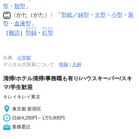
型
・
類型
」
〈かた（がた）〉「
型紙
／
鋳型
・
大型
・
小型
・
新
型
・
血液型
」
カタログ
びんがた
［
難読
］
型録
・
紅型
出典
小学館
デジタル大辞泉について
情報
|
凡例
清掃/ホテル清掃/事務職も有り/ハウスキーパー/スキ
マ/学生歓迎
キレイキレイ東京
東京都 新宿区
日給4,200円～1万5,000円
業務委託