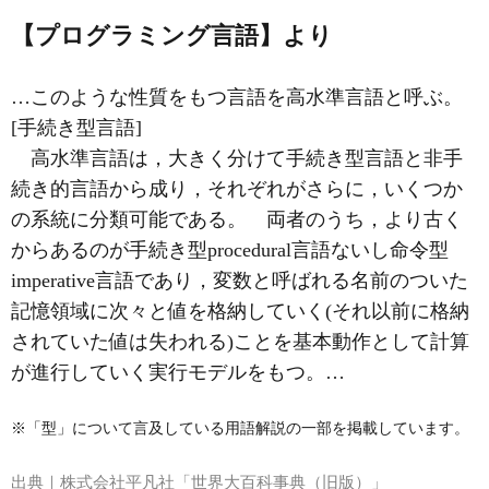
【プログラミング言語】より
…このような性質をもつ言語を高水準言語と呼ぶ。
[手続き型言語]
高水準言語は，大きく分けて手続き型言語と非手
続き的言語から成り，それぞれがさらに，いくつか
の系統に分類可能である。 両者のうち，より古く
からあるのが手続き型procedural言語ないし命令型
imperative言語であり，変数と呼ばれる名前のついた
記憶領域に次々と値を格納していく(それ以前に格納
されていた値は失われる)ことを基本動作として計算
が進行していく実行モデルをもつ。…
※「型」について言及している用語解説の一部を掲載しています。
出典｜
株式会社平凡社「世界大百科事典（旧版）」