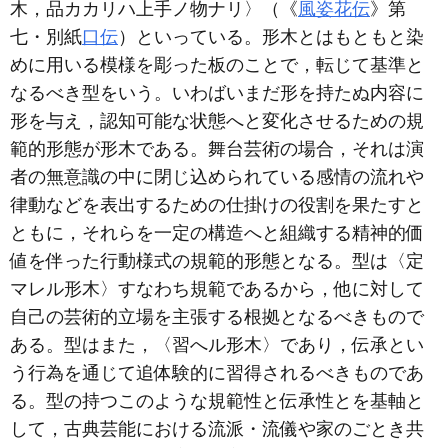
木，品カカリハ上手ノ物ナリ〉（《
風姿花伝
》第
七・別紙
口伝
）といっている。形木とはもともと染
めに用いる模様を彫った板のことで，転じて基準と
なるべき型をいう。いわばいまだ形を持たぬ内容に
形を与え，認知可能な状態へと変化させるための規
範的形態が形木である。舞台芸術の場合，それは演
者の無意識の中に閉じ込められている感情の流れや
律動などを表出するための仕掛けの役割を果たすと
ともに，それらを一定の構造へと組織する精神的価
値を伴った行動様式の規範的形態となる。型は〈定
マレル形木〉すなわち規範であるから，他に対して
自己の芸術的立場を主張する根拠となるべきもので
ある。型はまた，〈習へル形木〉であり，伝承とい
う行為を通じて追体験的に習得されるべきものであ
る。型の持つこのような規範性と伝承性とを基軸と
して，古典芸能における流派・流儀や家のごとき共