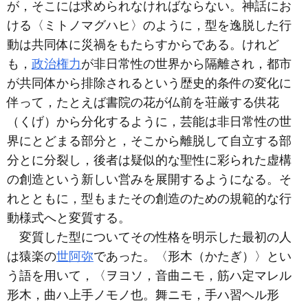
が，そこには求められなければならない。神話にお
ける〈ミトノマグハヒ〉のように，型を逸脱した行
動は共同体に災禍をもたらすからである。けれど
も，
政治権力
が非日常性の世界から隔離され，都市
が共同体から排除されるという歴史的条件の変化に
伴って，たとえば書院の花が仏前を荘厳する供花
（くげ）から分化するように，芸能は非日常性の世
界にとどまる部分と，そこから離脱して自立する部
分とに分裂し，後者は疑似的な聖性に彩られた虚構
の創造という新しい営みを展開するようになる。そ
れとともに，型もまたその創造のための規範的な行
動様式へと変質する。
変質した型についてその性格を明示した最初の人
は猿楽の
世阿弥
であった。〈形木（かたぎ）〉とい
う語を用いて，〈ヲヨソ，音曲ニモ，筋ハ定マレル
形木，曲ハ上手ノモノ也。舞ニモ，手ハ習ヘル形