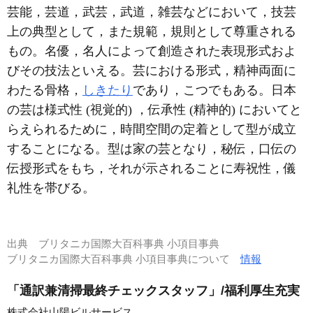
芸能，芸道，武芸，武道，雑芸などにおいて，技芸
上の典型として，また規範，規則として尊重される
もの。名優，名人によって創造された表現形式およ
びその技法といえる。芸における形式，精神両面に
わたる骨格，
しきたり
であり，こつでもある。日本
の芸は様式性 (視覚的) ，伝承性 (精神的) においてと
らえられるために，時間空間の定着として型が成立
することになる。型は家の芸となり，秘伝，口伝の
伝授形式をもち，それが示されることに寿祝性，儀
礼性を帯びる。
出典
ブリタニカ国際大百科事典 小項目事典
ブリタニカ国際大百科事典 小項目事典について
情報
「通訳兼清掃最終チェックスタッフ」/福利厚生充実
株式会社山陽ビルサービス