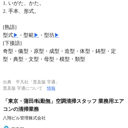
1. いがた、かた。
2. 手本、形式。
[熟語]
型式
▶
・型範
▶
・型坊
▶
[下接語]
奇型・儀型・原型・成型・造型・体型・鋳型・定
型・典型・文型・母型・模型・類型
出典
平凡社「普及版 字通」
普及版 字通について
情報
「東京・蒲田/転勤無」空調清掃スタッフ 業務用エア
コンの清掃業務
八翔ビル管理株式会社