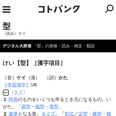
型
（読み）ケイ
デジタル大辞泉
「型」の意味・読み・例文・類語
けい【型】［漢字項目］
［音］
ケイ
（漢） ［訓］
かた
［
学習漢字
］5年
〈
ケイ
〉
１
同形
のものをいくつも作るとき元になるもの。い
がた。「
原型
・
紙型
・
母型
」
２
基準
となる形。
タイプ
。「
型式
／
定型
・
典型
・
模