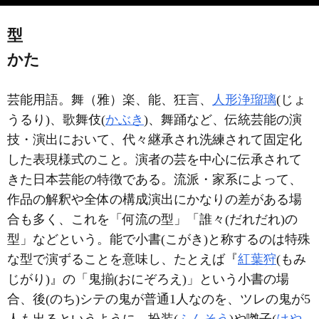
型
かた
芸能用語。舞（雅）楽、能、狂言、
人形浄瑠璃
(じょ
うるり)、歌舞伎(
かぶき
)、舞踊など、伝統芸能の演
技・演出において、代々継承され洗練されて固定化
した表現様式のこと。演者の芸を中心に伝承されて
きた日本芸能の特徴である。流派・家系によって、
作品の解釈や全体の構成演出にかなりの差がある場
合も多く、これを「何流の型」「誰々(だれだれ)の
型」などという。能で小書(こがき)と称するのは特殊
な型で演ずることを意味し、たとえば『
紅葉狩
(もみ
じがり)』の「鬼揃(おにぞろえ)」という小書の場
合、後(のち)シテの鬼が普通1人なのを、ツレの鬼が5