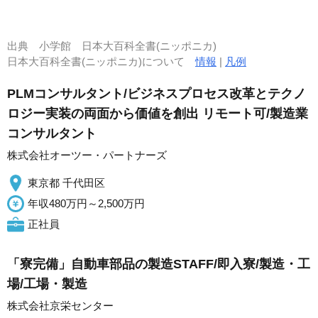
出典
小学館 日本大百科全書(ニッポニカ)
日本大百科全書(ニッポニカ)について
情報
|
凡例
PLMコンサルタント/ビジネスプロセス改革とテクノ
ロジー実装の両面から価値を創出 リモート可/製造業
コンサルタント
株式会社オーツー・パートナーズ
東京都 千代田区
年収480万円～2,500万円
正社員
「寮完備」自動車部品の製造STAFF/即入寮/製造・工
場/工場・製造
株式会社京栄センター