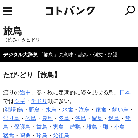
旅鳥
（読み）タビドリ
デジタル大辞泉
「旅鳥」の意味・読み・例文・類語
たび‐どり【旅鳥】
渡りの
途中
、春・秋に定期的に姿を見せる鳥。
日本
では
シギ
・
チドリ
類に多い。
[
類語
]
鳥
・
野鳥
・
水鳥
・
水禽
・
海鳥
・
家禽
・
飼い鳥
・
渡り鳥
・
候鳥
・
夏鳥
・
冬鳥
・
漂鳥
・
留鳥
・
迷鳥
・
禁
鳥
・
保護鳥
・
益鳥
・
害鳥
・
雄鶏
・
雌鳥
・
雛
・
小鳥
・
猛禽
・
鳴禽
・
珍鳥
・
始祖鳥