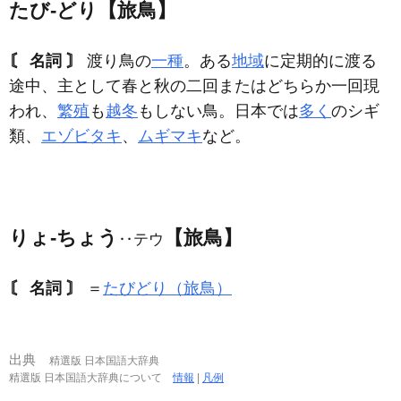
たび‐どり【旅鳥】
〘 名詞 〙
渡り鳥の
一種
。ある
地域
に定期的に渡る
途中、主として春と秋の二回またはどちらか一回現
われ、
繁殖
も
越冬
もしない鳥。日本では
多く
のシギ
類、
エゾビタキ
、
ムギマキ
など。
りょ‐ちょう
【旅鳥】
‥テウ
〘 名詞 〙
＝
たびどり（旅鳥）
出典
精選版 日本国語大辞典
精選版 日本国語大辞典について
情報
|
凡例