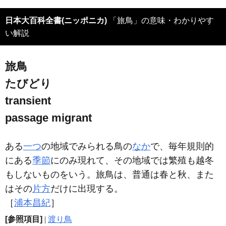
日本大百科全書(ニッポニカ)
「旅鳥」の意味・わかりやす
い解説
旅鳥
たびどり
transient
passage migrant
ある
一つ
の地域でみられる鳥の
なか
で、毎年規則的
にある
季節
にのみ現れて、その地域では繁殖も越冬
もしないものをいう。旅鳥は、普通は春と秋、また
はその
片方
だけに出現する。
［
浦本昌紀
］
[参照項目]
|
渡り鳥