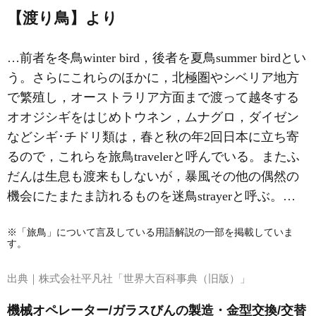
【渡り鳥】より
…前者を冬鳥winter bird，後者を夏鳥summer birdとい
う。さらにこれらのほかに，北極圏やシベリア地方
で繁殖し，オーストラリア方面まで渡って越冬する
オオジシギをはじめトウネン，ムナグロ，ダイゼン
などシギ･チドリ類は，春と秋の年2回日本に立ち寄
るので，これらを旅鳥travelerと呼んでいる。またふ
だんは生息も渡来もしないが，暴風その他の偶然の
機会にたまたま訪れるものを迷鳥strayerと呼ぶ。…
※「旅鳥」について言及している用語解説の一部を掲載していま
す。
出典｜
株式会社平凡社「世界大百科事典（旧版）」
機械オペレーター/ガラスびんの製造・金型交換/交替