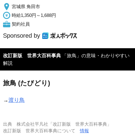
宮城県 角田市
時給1,350円～1,688円
契約社員
Sponsored by
改訂新版 世界大百科事典
「旅鳥」の意味・わかりやすい
解説
旅鳥 (たびどり)
→
渡り鳥
出典
株式会社平凡社「改訂新版 世界大百科事典」
改訂新版 世界大百科事典について
情報