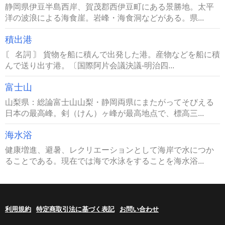
静岡県伊豆半島西岸、賀茂郡西伊豆町にある景勝地。太平
洋の波浪による海食崖。岩峰・海食洞などがある。県...
積出港
〘 名詞 〙 貨物を船に積んで出発した港。産物などを船に積
んで送り出す港。〔国際阿片会議決議‐明治四...
富士山
山梨県：総論富士山山梨・静岡両県にまたがってそびえる
日本の最高峰。剣（けん）ヶ峰が最高地点で、標高三...
海水浴
健康増進、避暑、レクリエーションとして海岸で水につか
ることである。現在では海で水泳をすることを海水浴...
利用規約
特定商取引法に基づく表記
お問い合わせ