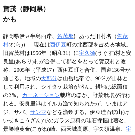
賀茂（静岡県）
かも
静岡県伊豆半島西岸、
賀茂郡
にあった旧村名（
賀茂
村
(むら)）。現在は
西伊豆
町の北西部を占める地域。
旧賀茂村は1956年（昭和31）に
宇久須
(うぐす)村と安
良里(あらり)村が合併して郡名をとって賀茂村と改
称。2005年（平成17）西伊豆町と合併。国道136号が
通じる。地域の
大部分
は山岳地帯で、90％が山林と
して利用され、シイタケ栽培が盛ん。耕地は総面積
の2％。
カーネーション
栽培のほか、野菜栽培が行わ
れる。安良里港はイルカ漁で知られたが、いまはア
ジ、サバ、
サンマ
などを漁獲する。伊豆珪石鉱山(け
いせきこうざん)でのガラス原料の珪石採掘は著名。
景勝地黄金(こがね)崎、西天城高原、宇久須温泉、
宇