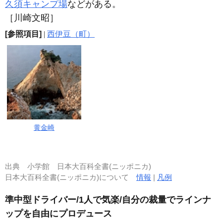
久須キャンプ場
などがある。
［川崎文昭］
[参照項目]
|
西伊豆（町）
黄金崎
出典
小学館 日本大百科全書(ニッポニカ)
日本大百科全書(ニッポニカ)について
情報
|
凡例
準中型ドライバー/1人で気楽/自分の裁量でラインナ
ップを自由にプロデュース