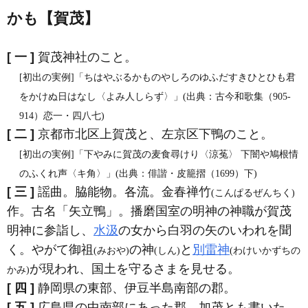
かも【賀茂】
[ 一 ]
賀茂神社のこと。
[初出の実例]「ちはやぶるかものやしろのゆふだすきひとひも君
をかけぬ日はなし〈よみ人しらず〉」(出典：古今和歌集（905‐
914）恋一・四八七)
[ 二 ]
京都市北区上賀茂と、左京区下鴨のこと。
[初出の実例]「下やみに賀茂の麦食尋けり〈涼菟〉 下闇や鳩根情
のふくれ声〈キ角〉」(出典：俳諧・皮籠摺（1699）下)
[ 三 ]
謡曲。脇能物。各流。金春禅竹
(こんぱるぜんちく)
作。古名「矢立鴨」。播磨国室の明神の神職が賀茂
明神に参詣し、
水汲
の女から白羽の矢のいわれを聞
く。やがて御祖
の神
と
別雷神
(みおや)
(しん)
(わけいかずちの
が現われ、国土を守るさまを見せる。
かみ)
[ 四 ]
静岡県の東部、伊豆半島南部の郡。
[ 五 ]
広島県の中南部にあった郡。加茂とも書いた。