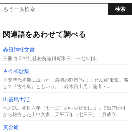
関連語をあわせて調べる
春日神社文書
三冊 春日神社社務所編刊 昭和三―一七年刊...
古今和歌集
平安時代初期に成った、最初の勅撰(ちょくせん)和歌集。略
して『古今集』ともいう。［鈴木日出男］編者・...
出雲風土記
地方誌。和銅六年（七一三）の中央官命によって出雲国司
から報告した上申文書。天平五年（七三三）二月成立...
黄金崎