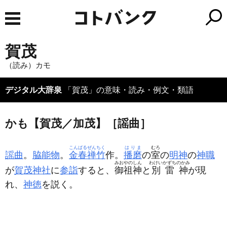
賀茂
（読み）カモ
デジタル大辞泉
「賀茂」の意味・読み・例文・類語
かも【賀茂／加茂】［謡曲］
こんぱるぜんちく
はりま
むろ
謡曲
。
脇能物
。
金春禅竹
作。
播磨
の
室
の
明神
の
神職
みおやのしん
わけいかずちのかみ
が
賀茂神社
に
参詣
すると、
御祖神
と
別雷神
が現
れ、
神徳
を説く。