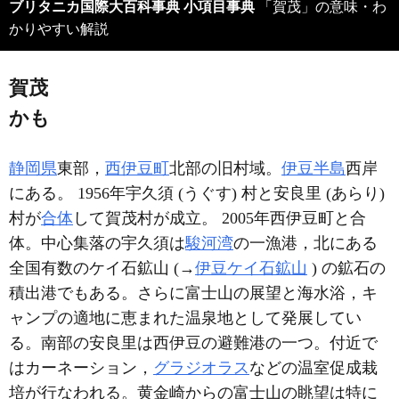
ブリタニカ国際大百科事典 小項目事典
「賀茂」の意味・わ
かりやすい解説
賀茂
かも
静岡県
東部，
西伊豆町
北部の旧村域。
伊豆半島
西岸
にある。 1956年宇久須 (うぐす) 村と安良里 (あらり)
村が
合体
して賀茂村が成立。 2005年西伊豆町と合
体。中心集落の宇久須は
駿河湾
の一漁港，北にある
全国有数のケイ石鉱山 (→
伊豆ケイ石鉱山
) の鉱石の
積出港でもある。さらに富士山の展望と海水浴，キ
ャンプの適地に恵まれた温泉地として発展してい
る。南部の安良里は西伊豆の避難港の一つ。付近で
はカーネーション，
グラジオラス
などの温室促成栽
培が行なわれる。黄金崎からの富士山の眺望は特に