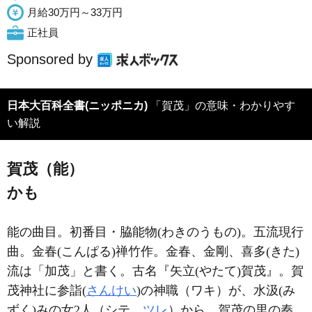
月給30万円～33万円
正社員
Sponsored by
日本大百科全書(ニッポニカ)
「賀茂」の意味・わかりやす
い解説
賀茂（能）
かも
能の曲目。初番目・脇能物(わきのうもの)。五流現行
曲。金春(こんぱる)禅竹作。金春、金剛、喜多(きた)
流は「加茂」と書く。古名『矢立(やたて)賀茂』。賀
茂神社に参詣(
さんけい
)の神職（ワキ）が、水汲(み
ずく)みの女2人（シテ、
ツレ
）から、賀茂の里の秦