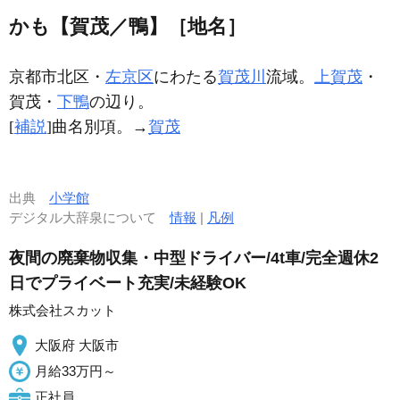
かも【賀茂／鴨】［地名］
京都市北区・
左京区
にわたる
賀茂川
流域。
上賀茂
・
賀茂・
下鴨
の辺り。
[
補説
]曲名別項。→
賀茂
出典
小学館
デジタル大辞泉について
情報
|
凡例
夜間の廃棄物収集・中型ドライバー/4t車/完全週休2
日でプライベート充実/未経験OK
株式会社スカット
大阪府 大阪市
月給33万円～
正社員