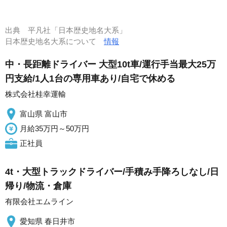
出典
平凡社「日本歴史地名大系」
日本歴史地名大系について
情報
中・長距離ドライバー 大型10t車/運行手当最大25万
円支給/1人1台の専用車あり/自宅で休める
株式会社桂幸運輸
富山県 富山市
月給35万円～50万円
正社員
4t・大型トラックドライバー/手積み手降ろしなし/日
帰り/物流・倉庫
有限会社エムライン
愛知県 春日井市