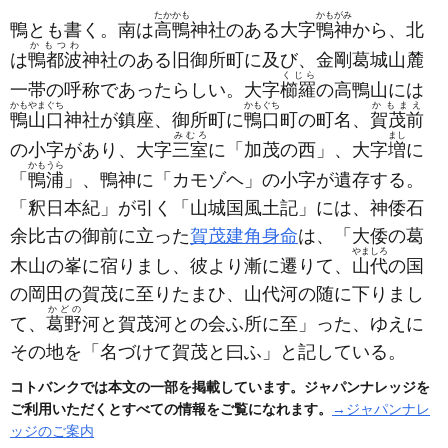
たかかも
かもがみ
鴨とも書く。南は
高鴨
神社のある大字
鴨神
から、北
かもつわ
は
鴨都波
神社のある旧御所町に及び、金剛葛城山麓
くじら
一帯の呼称であったらしい。大字
櫛羅
の高鴨山には
かもやまぐち
かもぐち
かもまえ
鴨山口
神社が鎮座、御所町に
鴨口
町の町名、
賀茂前
みむろ
まし
の小字があり、大字
三室
に「加茂の西」、大字
増
に
かもうら
「
鴨浦
」、鴨神に「カモゾヘ」の小字が遺存する。
「釈日本紀」が引く「山城国風土記」には、神倭石
余比古の御前に立った
賀茂建角身命
は、「大倭の葛
やましろ
木山の峯に宿りまし、彼より漸に遷りて、
山代
の国
の岡田の賀茂に至りたまひ、山代河の随に下りまし
かどの
て、
葛野
河と賀茂河との会ふ所に至」った、ゆえに
その地を「名づけて賀茂と曰ふ」と記している。
コトバンクでは本文の一部を掲載しています。ジャパンナレッジを
ご利用いただくとすべての情報をご覧になれます。
→ジャパンナレ
ッジのご案内