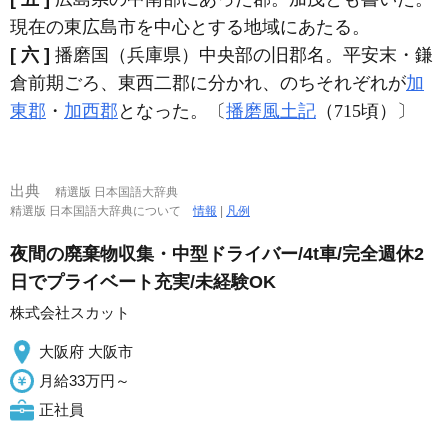
現在の東広島市を中心とする地域にあたる。
[ 六 ]
播磨国（兵庫県）中央部の旧郡名。平安末・鎌
倉前期ごろ、東西二郡に分かれ、のちそれぞれが
加
東郡
・
加西郡
となった。〔
播磨風土記
（715頃）〕
出典
精選版 日本国語大辞典
精選版 日本国語大辞典について
情報
|
凡例
夜間の廃棄物収集・中型ドライバー/4t車/完全週休2
日でプライベート充実/未経験OK
株式会社スカット
大阪府 大阪市
月給33万円～
正社員