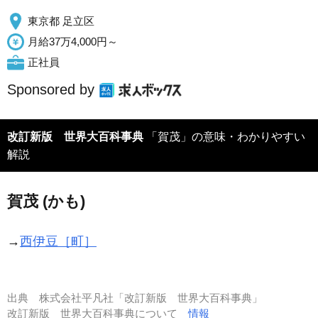
東京都 足立区
月給37万4,000円～
正社員
Sponsored by
改訂新版 世界大百科事典
「賀茂」の意味・わかりやすい
解説
賀茂 (かも)
→
西伊豆［町］
出典
株式会社平凡社「改訂新版 世界大百科事典」
改訂新版 世界大百科事典について
情報