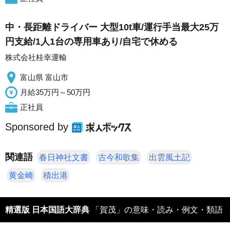
中・長距離ドライバー 大型10t車/運行手当最大25万
円支給/1人1台の専用車あり/自宅で休める
株式会社桂幸運輸
富山県 富山市
月給35万円～50万円
正社員
Sponsored by
関連語
春日神社文書
古今和歌集
出雲風土記
黄金崎
積出港
精選版 日本国語大辞典
「賀茂」の意味・読み・例文・類語