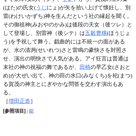
(はた)の氏女(
うじ
にょ)が矢を拾い上げて懐妊し、別
雷(わけいかずち)神を生んだという社の縁起を聞く。
その御祖神(みおやのかみ)は後段の天女（後ツレ）と
して登場し、別雷神（後シテ）は
五穀豊穣
(ほうじょ
う)を予祝して舞う。戯曲的には不統一の面がある
が、水の清冽(せいれつ)さと雷鳴の豪快さを対照さ
せ、演出の明快さで人気がある。アイ狂言は普通は
末社の神の祝福の舞であるが、
田植
の早乙女(さおと
め)が大ぜい出て、神の田の水口(みなくち)を祀(まつ)
る賀茂の神主とにぎやかな問答を交わす演出もあ
る。
［
増田正造
］
[参照項目]
|
能