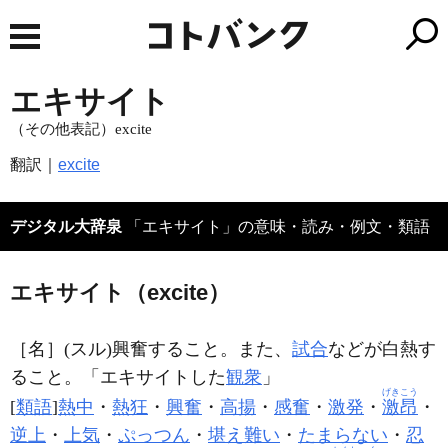
エキサイト
（その他表記）excite
翻訳｜
excite
デジタル大辞泉
「エキサイト」の意味・読み・例文・類語
エキサイト（excite）
［名］
(スル)
興奮すること。また、
試合
などが白熱す
ること。「
エキサイト
した
観衆
」
げきこう
[
類語
]
熱中
・
熱狂
・
興奮
・
高揚
・
感奮
・
激発
・
激昂
・
逆上
・
上気
・
ぷっつん
・
堪え難い
・
たまらない
・
忍