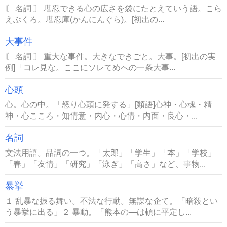
〘 名詞 〙 堪忍できる心の広さを袋にたとえていう語。こら
えぶくろ。堪忍庫(かんにんぐら)。[初出の...
大事件
〘 名詞 〙 重大な事件。大きなできごと。大事。[初出の実
例]「コレ見な。ここにソレてめへの一条大事...
心頭
心。心の中。「怒り心頭に発する」[類語]心神・心魂・精
神・心こころ・知情意・内心・心情・内面・良心・...
名詞
文法用語。品詞の一つ。「太郎」「学生」「本」「学校」
「春」「友情」「研究」「泳ぎ」「高さ」など、事物...
暴挙
１ 乱暴な振る舞い。不法な行動。無謀な企て。「暗殺とい
う暴挙に出る」２ 暴動。「熊本の―は頓に平定し...