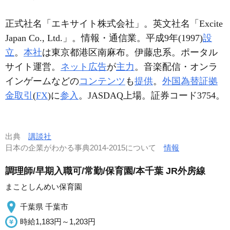
正式社名「エキサイト株式会社」。英文社名「Excite
Japan Co., Ltd.」。情報・通信業。平成9年(1997)
設
立
。
本社
は東京都港区南麻布。伊藤忠系。ポータル
サイト運営。
ネット広告
が
主力
。音楽配信・オンラ
インゲームなどの
コンテンツ
も
提供
。
外国為替証拠
金取引
(
FX
)に
参入
。JASDAQ上場。証券コード3754。
出典
講談社
日本の企業がわかる事典2014-2015について
情報
調理師/早期入職可/常勤/保育園/本千葉 JR外房線
まことしんめい保育園
千葉県 千葉市
時給1,183円～1,203円