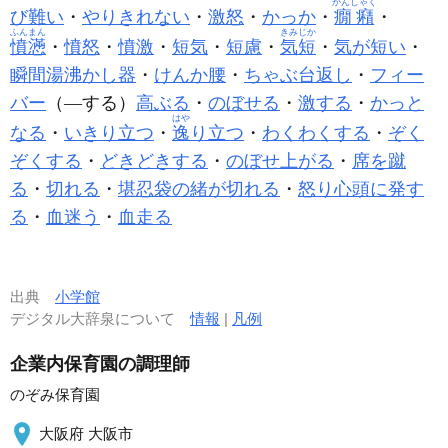
かんしゃく
び難い
・
やりきれない
・
激怒
・
かっか
・
癇癪
・
ふんまん
きみじか
憤懣
・
憤怒
・
憤激
・
短気
・
短慮
・
気短
・
気が短い
・
瞬間湯沸かし器
・
けんか腰
・
ちゃぶ台返し
・
フィー
バー
（―する）
高ぶる
・
のぼせる
・
激する
・
かっと
はや
なる
・
いきり立つ
・
逸
り立つ
・
わくわくする
・
ぞく
ぞくする
・
どきどきする
・
のぼせ上がる
・
席を蹴
る
・
切れる
・
堪忍袋の緒が切れる
・
怒り心頭に発す
る
・
血迷う
・
血走る
出典
小学館
デジタル大辞泉について
情報
|
凡例
企業内保育園の調理師
のぞみ保育園
大阪府 大阪市