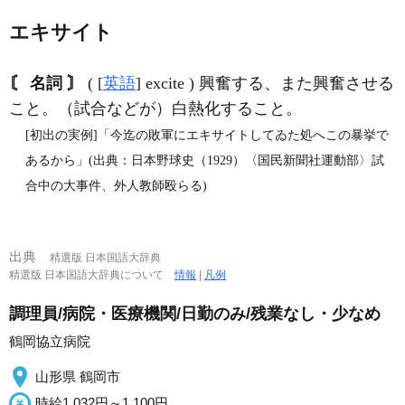
エキサイト
〘 名詞 〙
( [
英語
] excite ) 興奮する、また興奮させる
こと。（試合などが）白熱化すること。
[初出の実例]「今迄の敗軍にエキサイトしてゐた処へこの暴挙で
あるから」(出典：日本野球史（1929）〈国民新聞社運動部〉試
合中の大事件、外人教師殴らる)
出典
精選版 日本国語大辞典
精選版 日本国語大辞典について
情報
|
凡例
調理員/病院・医療機関/日勤のみ/残業なし・少なめ
鶴岡協立病院
山形県 鶴岡市
時給1,032円～1,100円