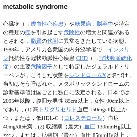
metabolic syndrome
心臓病（→
虚血性心疾患
）や
糖尿病
，
脳卒中
や特定
の種類の
癌
を引き起こす
危険性
の増大と関連がある
とされる，
脂質
の
代謝
に異常をきたしている病態。
1988年，アメリカ合衆国の内分泌学者で，
インスリ
ン
抵抗性を冠状動脈性心疾患
CHD
（→
冠状動脈硬化
症
）の主要
危険因子
として特定したジェラルド・リ
ーベンが，こうした状態を
シンドロームX
と名づけ，
当初はそう呼ばれた。メタボリックシンドロームの
診断基準値は国ごとに独自に設定される。日本では
2005年以降，腹囲が男性 85cm以上，女性 90cm以上
であり，(1) 高
トリグリセリド
血症 150mg/dl以上か
つ，または，低HDL-C（
コレステロール
）血症
40mg/dl未満，(2) 収縮期（最大）
血圧
130mmHg以上
かつ，または，拡張期（最小）血圧 85mmHg以上，