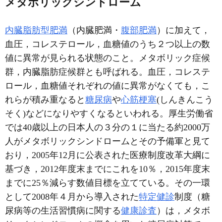
メタボリックシンドローム
内臓脂肪型肥満
（内臓肥満・
腹部肥満
）に加えて，
血圧，コレステロール，血糖値のうち２つ以上の数
値に異常が見られる状態のこと。メタボリック症候
群，内臓脂肪症候群とも呼ばれる。血圧，コレステ
ロール，血糖値それぞれの値に異常がなくても，こ
れらが積み重なると
糖尿病
や
心筋梗塞
(しんきんこう
そく)などになりやすくなるといわれる。厚生労働省
では40歳以上の日本人の３分の１に当たる約2000万
人がメタボリックシンドロームとその予備軍と見て
おり，2005年12月に公表された医療制度改革大綱に
基づき，2012年度末までにこれを10％，2015年度末
までに25％減らす数値目標を立てている。その一環
として2008年４月から導入された
特定健診
制度（糖
尿病等の生活習慣病に関する
健康診査
）は，メタボ