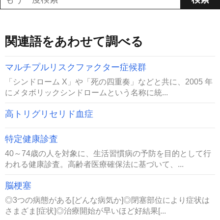
関連語をあわせて調べる
マルチプルリスクファクター症候群
「シンドローム X」や「死の四重奏」などと共に、2005 年
にメタボリックシンドロームという名称に統...
高トリグリセリド血症
特定健康診査
40～74歳の人を対象に、生活習慣病の予防を目的として行
われる健康診査。高齢者医療確保法に基づいて、...
脳梗塞
◎3つの病態がある[どんな病気か]◎閉塞部位により症状は
さまざま[症状]◎治療開始が早いほど好結果[...