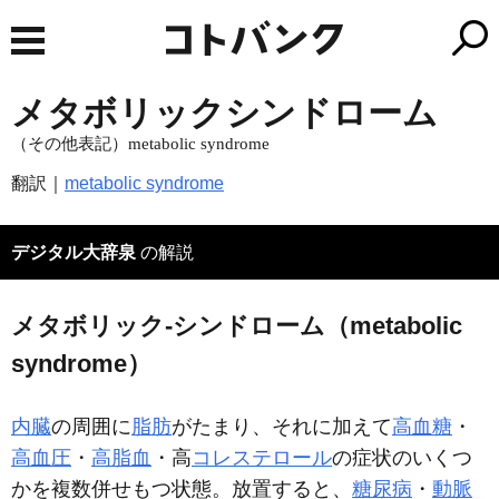
メタボリックシンドローム
（その他表記）metabolic syndrome
翻訳｜
metabolic syndrome
デジタル大辞泉
の解説
メタボリック‐シンドローム（metabolic
syndrome）
内臓
の周囲に
脂肪
がたまり、それに加えて
高血糖
・
高血圧
・
高脂血
・高
コレステロール
の症状のいくつ
かを複数併せもつ状態。放置すると、
糖尿病
・
動脈