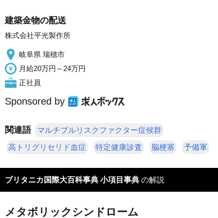
建築金物の配送
株式会社平光製作所
岐阜県 瑞穂市
月給20万円～24万円
正社員
Sponsored by
関連語
マルチプルリスクファクター症候群
高トリグリセリド血症
特定健康診査
脳梗塞
予備軍
ブリタニカ国際大百科事典 小項目事典
の解説
メタボリックシンドローム