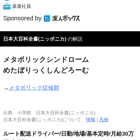
派遣社員
Sponsored by
日本大百科全書(ニッポニカ)
の解説
メタボリックシンドローム
めたぼりっくしんどろーむ
→
メタボリック症候群
出典
小学館 日本大百科全書(ニッポニカ)
日本大百科全書(ニッポニカ)について
情報
|
凡例
ルート配送ドライバー/日勤/地場/基本定時/月給30万