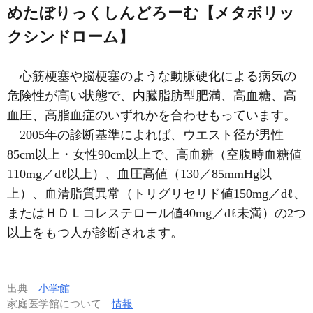
めたぼりっくしんどろーむ【メタボリッ
クシンドローム】
心筋梗塞や脳梗塞のような動脈硬化による病気の
危険性が高い状態で、内臓脂肪型肥満、高血糖、高
血圧、高脂血症のいずれかを合わせもっています。
2005年の診断基準によれば、ウエスト径が男性
85cm以上・女性90cm以上で、高血糖（空腹時血糖値
110mg／dℓ以上）、血圧高値（130／85mmHg以
上）、血清脂質異常（トリグリセリド値150mg／dℓ、
またはＨＤＬコレステロール値40mg／dℓ未満）の2つ
以上をもつ人が診断されます。
出典
小学館
家庭医学館について
情報