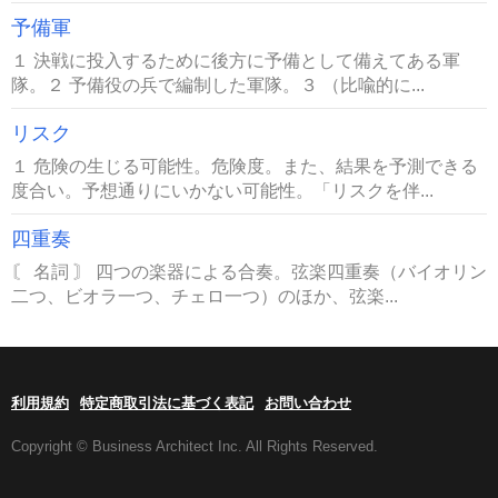
予備軍
１ 決戦に投入するために後方に予備として備えてある軍
隊。２ 予備役の兵で編制した軍隊。３ （比喩的に...
リスク
１ 危険の生じる可能性。危険度。また、結果を予測できる
度合い。予想通りにいかない可能性。「リスクを伴...
四重奏
〘 名詞 〙 四つの楽器による合奏。弦楽四重奏（バイオリン
二つ、ビオラ一つ、チェロ一つ）のほか、弦楽...
利用規約
特定商取引法に基づく表記
お問い合わせ
Copyright © Business Architect Inc. All Rights Reserved.