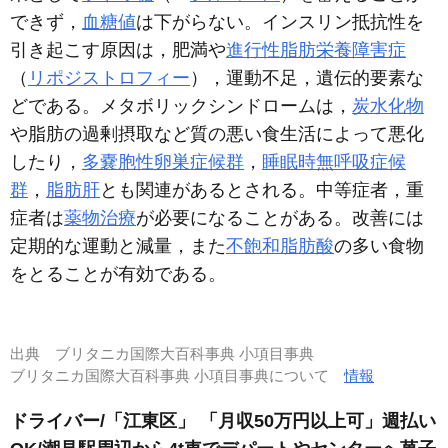
できず，
血糖値
は下がらない。インスリン抵抗性を
引き起こす原因は，肥満や
進行性脂肪栄養障害症
（
リポジストロフィー
），運動不足，遺伝的要素な
どである。メタボリックシンドロームは，
炭水化物
や脂肪の過剰摂取など質の悪い食生活によって悪化
したり，
多嚢胞性卵巣症候群
，
睡眠時無呼吸症候
群
，
脂肪肝
とも関連があるとされる。中等症者，重
症者は
薬物治療
が必要になることがある。改善には
定期的な運動と減量，また
不飽和脂肪酸
の多い食物
をとることが有効である。
出典
ブリタニカ国際大百科事典 小項目事典
ブリタニカ国際大百科事典 小項目事典について
情報
ドライバー/「江東区」 「月収50万円以上可」週払い