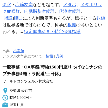
硬化
・
心筋梗塞
などを起こす。
メタボ
。
メタボリッ
ク症候群
。
内臓脂肪症候群
。
代謝症候群
。
[
補説
]
腹囲
による判断基準もあるが、標準とする
数値
は世界各地でばらばらで、科学的
根拠
は薄いともい
われる。→
特定健康診査・特定保健指導
出典
小学館
デジタル大辞泉について
情報
|
凡例
一般事務・OA事務/時給1500円座りっぱなしナシの
プチ事務&軽トラ配送/土日休」
ワールドコンツェルン株式会社
愛知県 愛西市
時給1,500円～
派遣社員