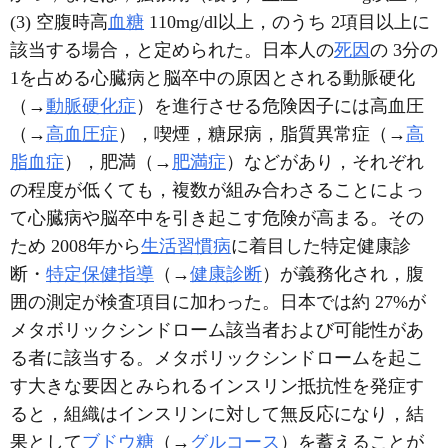
(3) 空腹時高
血糖
110mg/dl以上，のうち 2項目以上に
該当する場合，と定められた。日本人の
死因
の 3分の
1を占める心臓病と脳卒中の原因とされる動脈硬化
（→
動脈硬化症
）を進行させる危険因子には高血圧
（→
高血圧症
），喫煙，糖尿病，脂質異常症（→
高
脂血症
），肥満（→
肥満症
）などがあり，それぞれ
の程度が低くても，複数が組み合わさることによっ
て心臓病や脳卒中を引き起こす危険が高まる。その
ため 2008年から
生活習慣病
に着目した特定健康診
断・
特定保健指導
（→
健康診断
）が義務化され，腹
囲の測定が検査項目に加わった。日本では約 27%が
メタボリックシンドローム該当者および可能性があ
る者に該当する。メタボリックシンドロームを起こ
す大きな要因とみられるインスリン抵抗性を発症す
ると，組織はインスリンに対して無反応になり，結
果として
ブドウ糖
（→
グルコース
）を蓄えることが