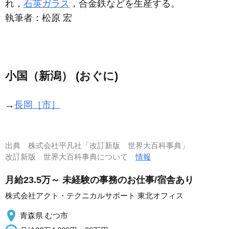
れ，
石英ガラス
，合金鉄などを生産する。
執筆者：
松原 宏
小国（新潟） (おぐに)
→
長岡［市］
出典
株式会社平凡社「改訂新版 世界大百科事典」
改訂新版 世界大百科事典について
情報
月給23.5万～ 未経験の事務のお仕事/宿舎あり
株式会社アクト・テクニカルサポート 東北オフィス
青森県 むつ市