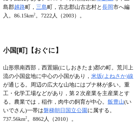
島郡
越路
町，
三島
町，古志郡山古志村と
長岡
市へ編
2
入。86.15km
。7222人（2003）。
小国[町]【おぐに】
山形県南西部，西置賜(にしおきたま)郡の町。荒川上
流の小国盆地に中心の小国があり，
米坂(よねさか)線
が通じる。周辺の広大な山地にはブナ林が多い。重
工・化学工場などがあり，第２次産業を主産業とす
る。農業では，稲作，肉牛の飼育が中心。
飯豊山
(い
いでさん)一帯は
磐梯朝日国立公園
に属する。
2
737.56km
。8862人（2010）。