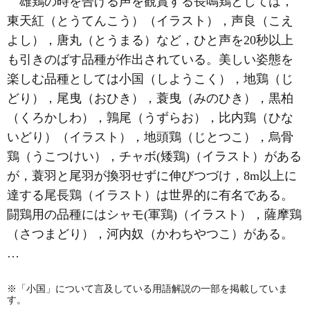
雄鶏の時を告げる声を観賞する長鳴鶏としては，
東天紅（とうてんこう）（イラスト），声良（こえ
よし），唐丸（とうまる）など，ひと声を20秒以上
も引きのばす品種が作出されている。美しい姿態を
楽しむ品種としては小国（しようこく），地鶏（じ
どり），尾曳（おひき），蓑曳（みのひき），黒柏
（くろかしわ），鶉尾（うずらお），比内鶏（ひな
いどり）（イラスト），地頭鶏（じとつこ），烏骨
鶏（うこつけい），
チャボ
(矮鶏)（イラスト）がある
が，蓑羽と尾羽が換羽せずに伸びつづけ，8m以上に
達する尾長鶏（イラスト）は世界的に有名である。
闘鶏用の品種には
シャモ
(軍鶏)（イラスト），薩摩鶏
（さつまどり），河内奴（かわちやつこ）がある。
…
※「小国」について言及している用語解説の一部を掲載していま
す。