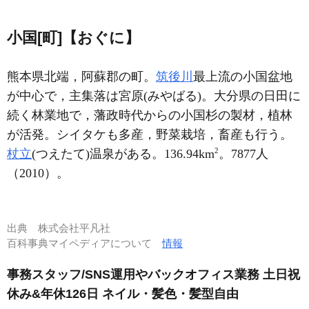
小国[町]【おぐに】
熊本県北端，阿蘇郡の町。
筑後川
最上流の小国盆地
が中心で，主集落は宮原(みやばる)。大分県の日田に
続く林業地で，藩政時代からの小国杉の製材，植林
が活発。シイタケも多産，野菜栽培，畜産も行う。
2
杖立
(つえたて)温泉がある。136.94km
。7877人
（2010）。
出典
株式会社平凡社
百科事典マイペディアについて
情報
事務スタッフ/SNS運用やバックオフィス業務 土日祝
休み&年休126日 ネイル・髪色・髪型自由