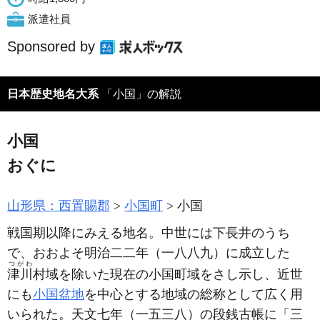
派遣社員
Sponsored by
日本歴史地名大系
「小国」の解説
小国
おぐに
山形県：西置賜郡
小国町
小国
戦国期以降にみえる地名。中世には下長井のうち
で、おおよそ明治二二年
（一八八九）
に成立した
つがわ
津川
村域を除いた現在の小国町域をさし示し、近世
にも
小国盆地
を中心とする地域の総称として広く用
いられた。天文七年
（一五三八）
の段銭古帳に「三