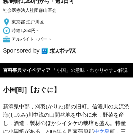
務/時給1,350円から・週3日可
社会医療法人社団森山医会
東京都 江戸川区
時給1,350円～
アルバイト・パート
Sponsored by
百科事典マイペディア
「小国」の意味・わかりやすい解説
小国[町]【おぐに】
新潟県中部，刈羽(かりわ)郡の旧町。信濃川の支流渋
海(しぶみ)川中流の山間盆地を中心に米，野菜を産
し，酒造，製材のほかシイタケの栽培も盛ん。特産
に小国紙がある。2005年４月南蒲原郡
中之島
町，三