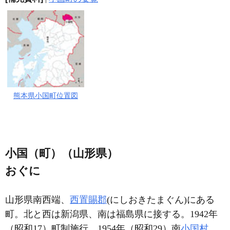
熊本県小国町位置図
小国（町）（山形県）
おぐに
山形県南西端、
西置賜郡
(にしおきたまぐん)にある
町。北と西は新潟県、南は福島県に接する。1942年
（昭和17）町制施行。1954年（昭和29）南
小国村
、