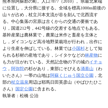
熊本県阿蘇郡の町。人口7877（2010）。県最北東端
に位置し，大分県に接する。全域を標高1000m前後の
山々が占め，杖立川本支流が谷を刻んで北西流す
る。中心集落の宮原は古くからの交通の要衝であ
り，国道212号，442号線の交差する地点でもある。
基幹産業は農林業で，農業は米作と畜産を主体と
し，ダイコンなど高冷地野菜栽培が行われ，出作に
より生産を伸ばしている。林業では
小国杉
として知
られる杉材の産地であり，シイタケなどの
林産物
に
も力が注がれている。天然記念物の下の城の
イチョ
ウ
，
阿弥陀
の杉があり，東部にそびえる
涌蓋山
（わ
いたさん）一帯の山地は
阿蘇くじゅう国立公園
，北
部の
杖立温泉
周辺は耶馬日田英彦山（やばひたひこ
さん）
国定公園
に含まれる。
執筆者：
松橋 公治