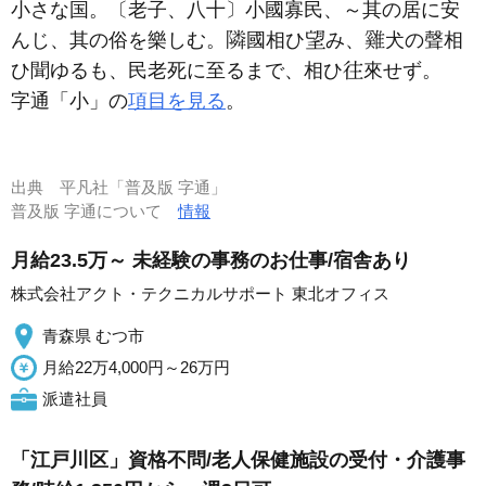
小さな国。〔老子、八十〕小國寡民、～其の居に安
んじ、其の俗を樂しむ。
國相ひ
み、
犬の聲相
ひ聞ゆるも、民老死に至るまで、相ひ
來せず。
字通「小」の
項目を見る
。
出典
平凡社「普及版 字通」
普及版 字通について
情報
月給23.5万～ 未経験の事務のお仕事/宿舎あり
株式会社アクト・テクニカルサポート 東北オフィス
青森県 むつ市
月給22万4,000円～26万円
派遣社員
「江戸川区」資格不問/老人保健施設の受付・介護事