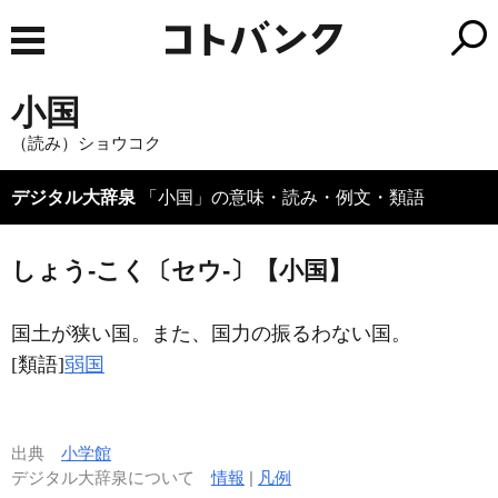
小国
（読み）ショウコク
デジタル大辞泉
「小国」の意味・読み・例文・類語
しょう‐こく〔セウ‐〕【小国】
国土が狭い国。また、国力の振るわない国。
[類語]
弱国
出典
小学館
デジタル大辞泉について
情報
|
凡例