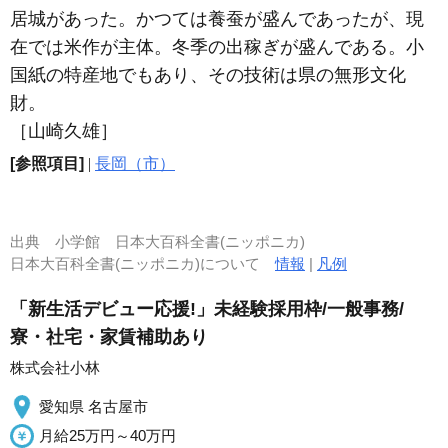
居城があった。かつては養蚕が盛んであったが、現
在では米作が主体。冬季の出稼ぎが盛んである。小
国紙の特産地でもあり、その技術は県の無形文化
財。
［山崎久雄］
[参照項目]
|
長岡（市）
出典
小学館 日本大百科全書(ニッポニカ)
日本大百科全書(ニッポニカ)について
情報
|
凡例
「新生活デビュー応援!」未経験採用枠/一般事務/
寮・社宅・家賃補助あり
株式会社小林
愛知県 名古屋市
月給25万円～40万円