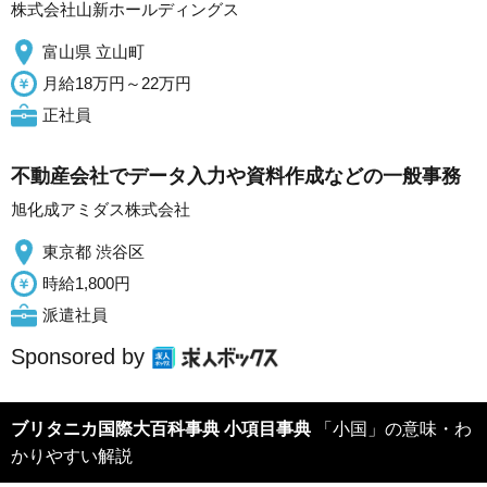
株式会社山新ホールディングス
富山県 立山町
月給18万円～22万円
正社員
不動産会社でデータ入力や資料作成などの一般事務
旭化成アミダス株式会社
東京都 渋谷区
時給1,800円
派遣社員
Sponsored by
ブリタニカ国際大百科事典 小項目事典
「小国」の意味・わ
かりやすい解説