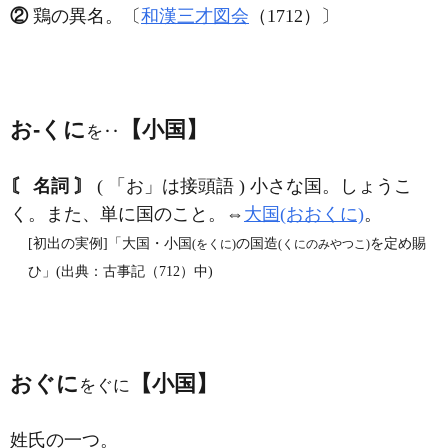
②
鶏の異名。〔
和漢三才図会
（1712）〕
お‐くに
【小国】
を‥
〘 名詞 〙
( 「お」は接頭語 ) 小さな国。しょうこ
く。また、単に国のこと。⇔
大国(おおくに)
。
[初出の実例]「大国・小国
の国造
を定め賜
(をくに)
(くにのみやつこ)
ひ」(出典：古事記（712）中)
おぐに
【小国】
をぐに
姓氏の一つ。