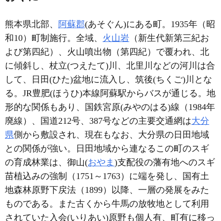
熊本県北部、
阿蘇郡
(あそぐん)にある町。1935年（昭
和10）町制施行。全域、
火山岩
（新生代新第三紀お
よび第四紀）、火山噴出物（第四紀）で覆われ、北
に傾斜し、杖立(つえたて)川、北里川などの河川は合
して、日田(ひた)盆地に流入し、筑後(ちくご)川とな
る。JR豊肥(ほうひ)本線阿蘇駅からバスが通じる。地
形的な関係もあり、国鉄宮原(みやのはる)線（1984年
廃線）、国道212号、387号などの主要交通網は
大分
県
側から敷設され、現在もなお、大分県の日田地域
との関係が強い。日田地域から連なるこの町のスギ
の育成林業は、御山(
おやま
)支配役の藩有地へのスギ
苗植込みの強制（1751～1763）に端を発し、国有土
地森林原野下戻法（1899）以降、一層の発展をみた
ものである。また古くから牛馬の放牧地として利用
されていた入会(いりあい)原野も個人有、町有に移っ