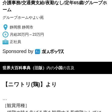
介護事務/交通費支給/夜勤なし/定年65歳/グループホ
ーム
グループホームやよい苑
静岡県 静岡市
月給20万円～23万円
正社員
Sponsored by
世界大百科事典（旧版）
内の
小国
の言及
【ニワトリ(鶏)】より
…
［観賞用種］