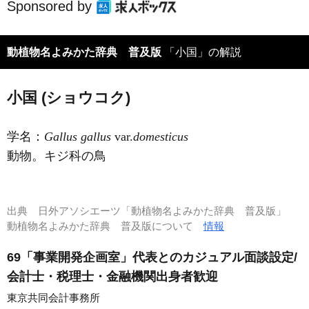
Sponsored by
動植物名よみかた辞典 普及版
「小国」の解説
小国 (ショウコク)
学名：
Gallus gallus
var.
domesticus
動物。キジ科の鳥
出典
日外アソシエーツ「動植物名よみかた辞典 普及版」
動植物名よみかた辞典 普及版について
情報
69「事業開発企画室」代表とのカジュアル面談設定/
会計士・税理士・金融機関出身者歓迎
東京共同会計事務所