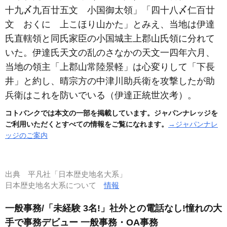
十九〆九百廿五文 小国御太領」「四十八〆仁百廿
文 おくに 上こほり山かた」とみえ、当地は伊達
氏直轄領と同氏家臣の小国城主上郡山氏領に分れて
いた。伊達氏天文の乱のさなかの天文一四年六月、
当地の領主「上郡山常陸景軽」は心変りして「下長
井」と約し、晴宗方の中津川助兵衛を攻撃したが助
兵衛はこれを防いでいる
（伊達正統世次考）
。
コトバンクでは本文の一部を掲載しています。ジャパンナレッジを
ご利用いただくとすべての情報をご覧になれます。
→ジャパンナレ
ッジのご案内
出典
平凡社「日本歴史地名大系」
日本歴史地名大系について
情報
一般事務/「未経験 3名!」社外との電話なし!憧れの大
手で事務デビュー 一般事務・OA事務