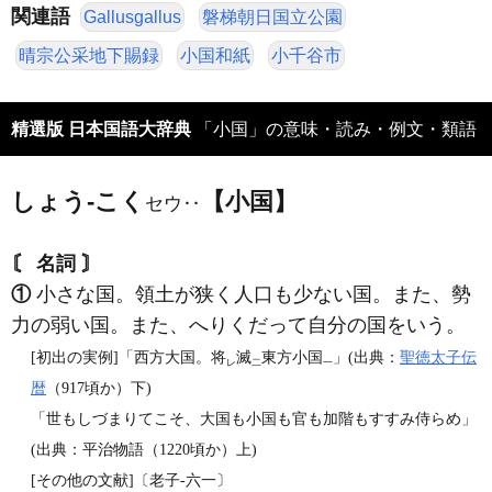
関連語
Gallusgallus
磐梯朝日国立公園
晴宗公采地下賜録
小国和紙
小千谷市
精選版 日本国語大辞典
「小国」の意味・読み・例文・類語
しょう‐こく
【小国】
セウ‥
〘 名詞 〙
①
小さな国。領土が狭く人口も少ない国。また、勢
力の弱い国。また、へりくだって自分の国をいう。
[初出の実例]「西方大国。将
滅
東方小国
」(出典：
聖徳太子伝
レ
二
一
暦
（917頃か）下)
「世もしづまりてこそ、大国も小国も官も加階もすすみ侍らめ」
(出典：平治物語（1220頃か）上)
[その他の文献]〔老子‐六一〕