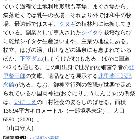
ていく過程で土地利用形態も草場、まぐさ場から、
集落近くでは乳牛の牧場、それより外では和牛の牧
場、最遠部ではスギ、
クヌギ
の植林地に転換してき
ている。副業として導入された
シイタケ
栽培ならび
に乾燥シイタケ生産はいまや、主業の地位にある。
杖立、はげの湯、山川などの温泉にも恵まれている
ほか、
下筌ダム
(しもうけだむ)もある。ほかに国道
442号も通じる。この町出身で世界的な細菌学者の
北
里柴三郎
の文庫、遺品などを展示する
北里柴三郎記
念館
がある。なお、御神幸行列の役職が世襲で定め
られている小国両神社(おぐにりょうじんじゃ)の例祭
は、
いにしえ
の山村社会の姿をしのばせる。面積
136.94平方キロメートル（一部境界未定）、人口
6590（2020）。
［山口守人］
[補完資料]
|
小国町の要覧