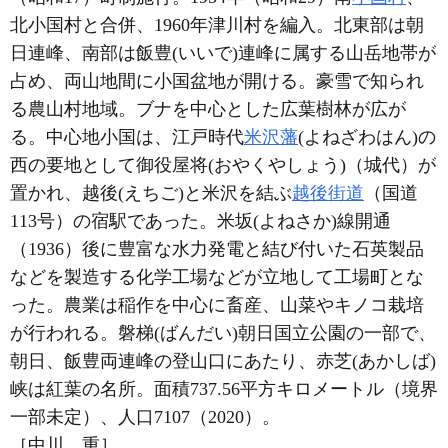
北小国村と合併、1960年津川村を編入。北東部は朝
日連峰、南部は飯豊(いいで)連峰に属する山岳地帯が
占め、両山地間に小国盆地が開ける。豪雪で知られ
る農山村地域。ブナを中心とした広葉樹林が広が
る。中心地小国は、江戸時代
米沢藩
(よねざわはん)の
西の要地として御役屋将(おやくやしょう)（城代）が
置かれ、越後(えちご)と米沢を結ぶ
越後街道
（国道
113号）の宿駅であった。米坂(よねさか)線開通
（1936）後に豊富な水力発電と結び付いた石英製品
などを製造する化学工場などが立地して工場町とな
った。農業は稲作を中心に畜産、山菜やキノコ栽培
が行われる。磐梯(ばんだい)朝日国立公園の一部で、
朝日、飯豊両連峰の登山口にあたり、赤芝(あかしば)
峡は紅葉の名所。面積737.56平方キロメートル（境界
一部未定）、人口7107（2020）。
［中川 重］