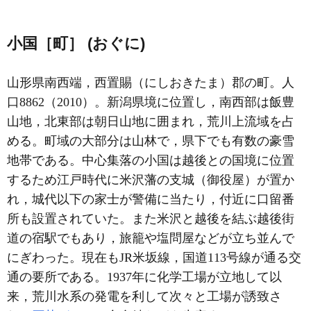
小国［町］ (おぐに)
山形県南西端，西置賜（にしおきたま）郡の町。人
口8862（2010）。新潟県境に位置し，南西部は飯豊
山地，北東部は朝日山地に囲まれ，荒川上流域を占
める。町域の大部分は山林で，県下でも有数の豪雪
地帯である。中心集落の小国は越後との国境に位置
するため江戸時代に米沢藩の支城（御役屋）が置か
れ，城代以下の家士が警備に当たり，付近に口留番
所も設置されていた。また米沢と越後を結ぶ越後街
道の宿駅でもあり，旅籠や塩問屋などが立ち並んで
にぎわった。現在もJR米坂線，国道113号線が通る交
通の要所である。1937年に化学工場が立地して以
来，荒川水系の発電を利して次々と工場が誘致さ