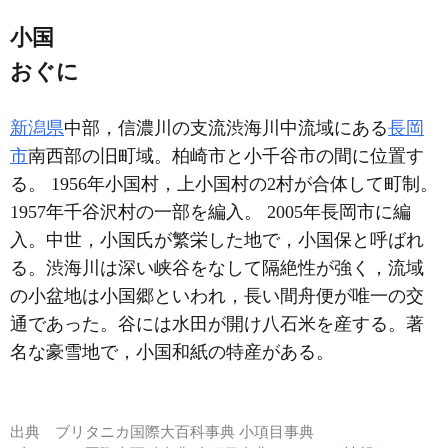
小国
おぐに
新潟県
中部，信濃川の支流渋海川中流域にある
長岡
市
南西部の旧町域。柏崎市と小千谷市の間に位置す
る。 1956年小国村，上小国村の2村が合体して町制。
1957年千谷沢村の一部を編入。 2005年長岡市に編
入。中世，小国氏が繁栄した地で，小国保と呼ばれ
る。渋海川は深い峡谷をなして隔絶性が強く，流域
の小盆地は小国郷といわれ，長い間舟便が唯一の交
通であった。谷には水田が開け八石米を産する。著
名な豪雪地で，小国和紙の特産がある。
出典
ブリタニカ国際大百科事典 小項目事典