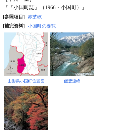
『『小国町誌』（1966・小国町）』
[参照項目]
|
赤芝峡
[補完資料]
|
小国町の要覧
山形県小国町位置図
飯豊連峰