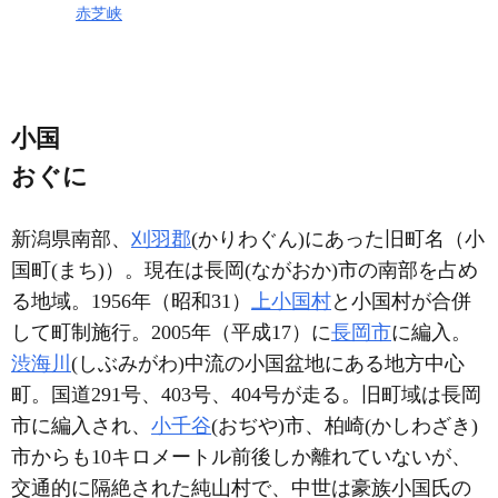
赤芝峡
小国
おぐに
新潟県南部、
刈羽郡
(かりわぐん)にあった旧町名（小
国町(まち)）。現在は長岡(ながおか)市の南部を占め
る地域。1956年（昭和31）
上小国村
と小国村が合併
して町制施行。2005年（平成17）に
長岡市
に編入。
渋海川
(しぶみがわ)中流の小国盆地にある地方中心
町。国道291号、403号、404号が走る。旧町域は長岡
市に編入され、
小千谷
(おぢや)市、柏崎(かしわざき)
市からも10キロメートル前後しか離れていないが、
交通的に隔絶された純山村で、中世は豪族小国氏の